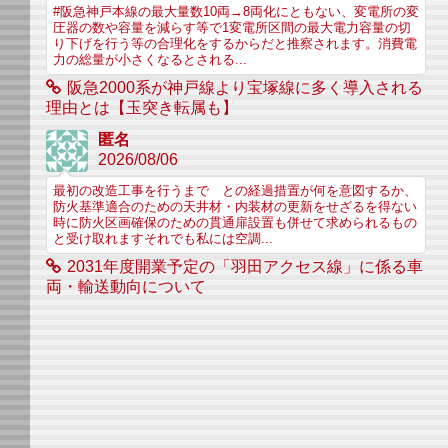
#阪急神戸本線の最大量数10両→8両化にともない、変電所の変
圧器の数や容量を減らす等で1変電所区間の最大電力容量の切
り下げを行う等の合理化をするからだと推察されます。消費電
力の総量が小さくなるとされる...
阪急2000系が神戸線より宝塚線に多く導入される
理由とは【玉突き転属も】
匿名
2026/08/06
最初の改造工事を行うまで との経過措置が何を意図するか、
防火基準適合のための天井材・内装材の更新をせざるを得ない
時に防火区画確保のための貫通扉設置も併せて求められるもの
と受け取れますそれでも私には空調...
2031年度開業予定の「羽田アクセス線」に係る車
両・輸送動向について