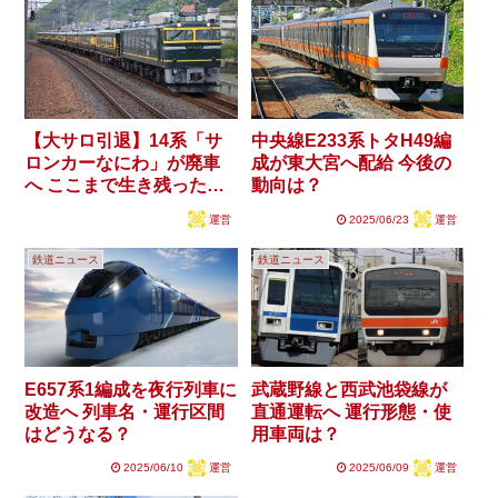
【大サロ引退】14系「サ
中央線E233系トタH49編
ロンカーなにわ」が廃車
成が東大宮へ配給 今後の
へ ここまで生き残った理
動向は？
由は？
運営
2025/06/23
運営
鉄道ニュース
鉄道ニュース
E657系1編成を夜行列車に
武蔵野線と西武池袋線が
改造へ 列車名・運行区間
直通運転へ 運行形態・使
はどうなる？
用車両は？
2025/06/10
運営
2025/06/09
運営