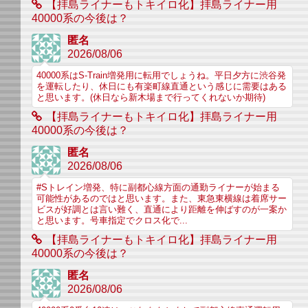
【拝島ライナーもトキイロ化】拝島ライナー用
40000系の今後は？
匿名
2026/08/06
40000系はS-Train増発用に転用でしょうね。平日夕方に渋谷発
を運転したり、休日にも有楽町線直通という感じに需要はある
と思います。(休日なら新木場まで行ってくれないか期待)
【拝島ライナーもトキイロ化】拝島ライナー用
40000系の今後は？
匿名
2026/08/06
#Sトレイン増発、特に副都心線方面の通勤ライナーが始まる
可能性があるのではと思います。また、東急東横線は着席サー
ビスが好調とは言い難く、直通により距離を伸ばすのが一案か
と思います。号車指定でクロス化で...
【拝島ライナーもトキイロ化】拝島ライナー用
40000系の今後は？
匿名
2026/08/06