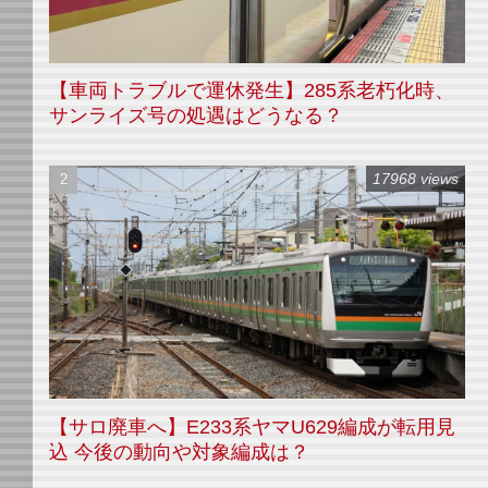
【車両トラブルで運休発生】285系老朽化時、
サンライズ号の処遇はどうなる？
17968 views
【サロ廃車へ】E233系ヤマU629編成が転用見
込 今後の動向や対象編成は？