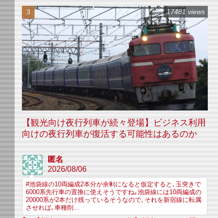
17481 views
【観光向け夜行列車が続々登場】ビジネス利用
向けの夜行列車が復活する可能性はあるのか
匿名
2026/08/06
#池袋線の10両編成2本分が余剰になると仮定すると､玉突きで
6000系先行車の置換に使えそうですね｡池袋線には10両編成の
20000系が2本だけ残っているそうなので､それを新宿線に転属
させれば､車種削...