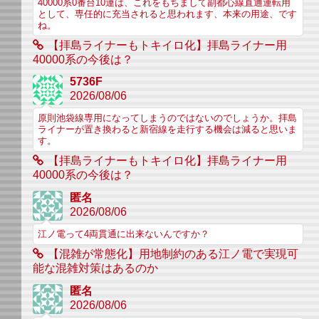
40000系0番台10連は、これをもちまして副都心線直通運転用
として、専任的に充当されると思われます、本来の用途、です
ね。
【拝島ライナーもトキイロ化】拝島ライナー用
40000系の今後は？
5736F
2026/08/06
原則池袋線専用になってしまうのではないのでしょうか。拝島
ライナーが置き換わると新宿線を走行する機会は減ると思いま
す。
【拝島ライナーもトキイロ化】拝島ライナー用
40000系の今後は？
匿名
2026/08/06
江ノ電って4両貫通に出来ないんですか？
【混雑が常態化】用地制約のある江ノ電で実現可
能な混雑対策はあるのか
匿名
2026/08/06