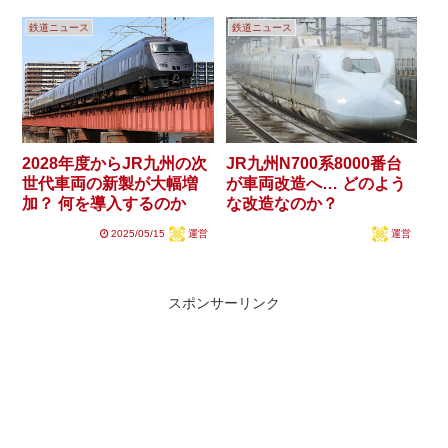
鉄道ニュース
鉄道ニュース
2028年度からJR九州の次
JR九州N700系8000番台
世代車両の新製が大幅増
が車両改造へ… どのよう
加？ 何を導入するのか
な改造なのか？
2025/05/15
運営
運営
スポンサーリンク