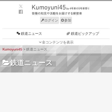
ログイン
参加
鉄道ニュース
鉄道ピックアップ
全コンテンツを表示
車両動向
施設動向
Kumoyuni45
>
鉄道ニュース
車両技術
路線探訪
鉄道ニュース
ルール
サイトについて