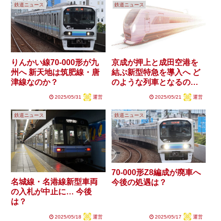
鉄道ニュース
鉄道ニュース
りんかい線70-000形が九
京成が押上と成田空港を
州へ 新天地は筑肥線・唐
結ぶ新型特急を導入へ ど
津線なのか？
のような列車となるの
か？
2025/05/31
運営
2025/05/21
運営
鉄道ニュース
鉄道ニュース
70-000形Z8編成が廃車へ
名城線・名港線新型車両
今後の処遇は？
の入札が中止に… 今後
は？
2025/05/18
運営
2025/05/17
運営