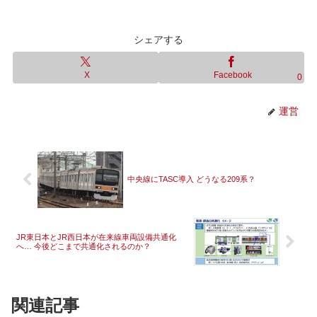
シェアする
X
Facebook
0
運営
中央線にTASC導入 どうなる209系？
JR東日本とJR西日本が在来線車両設備共通化
へ… 今後どこまで共通化されるのか？
関連記事