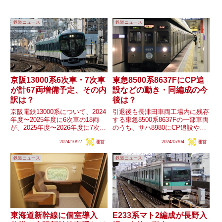
鉄道ニュース
鉄道ニュース
京阪13000系6次車・7次車
東急8500系8637FにCP追
が計67両増備予定、その内
設などの動き・同編成の今
訳は？
後は？
京阪電鉄13000系について、2024
引退後も長津田車両工場内に残存
年度〜2025年度に6次車の18両
する東急8500系8637Fの一部車両
が、2025年度〜2026年度に7次車
のうち、サハ8980にCP追設や8
の49両がそれぞれ増備されるこ
号車から3号車への変更、デハ
2024/10/27
運営
2024/07/04
運営
とが公表されました。同系列は
8637に床下機器変更（SIV追
2022年10月から2027年3月までの
設？）などの動きが確認されまし
鉄道ニュース
鉄道ニュース
期間中に「67両の新造及び関連
た。これら一部車両は現在も廃車
工...
とならず車籍が残っ...
東海道新幹線に個室導入
E233系マト2編成が長野入