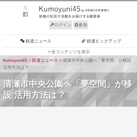
ログイン
参加
鉄道ニュース
鉄道ピックアップ
全コンテンツを表示
車両動向
施設動向
Kumoyuni45
>
鉄道ニュース
>
清瀬市中央公園へ「夢空間」が移設
車両技術
路線探訪
活用方法は？
ルール
サイトについて
清瀬市中央公園へ「夢空間」が移
設 活用方法は？