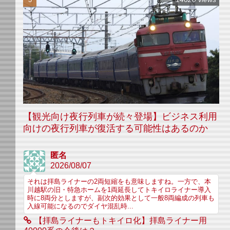
【観光向け夜行列車が続々登場】ビジネス利用
向けの夜行列車が復活する可能性はあるのか
匿名
2026/08/07
それは拝島ライナーの2両短縮をも意味しますね。一方で、本
川越駅の旧・特急ホームを1両延長してトキイロライナー導入
時に8両分としますが、副次的効果として一般8両編成の列車も
入線可能になるのでダイヤ混乱時...
【拝島ライナーもトキイロ化】拝島ライナー用