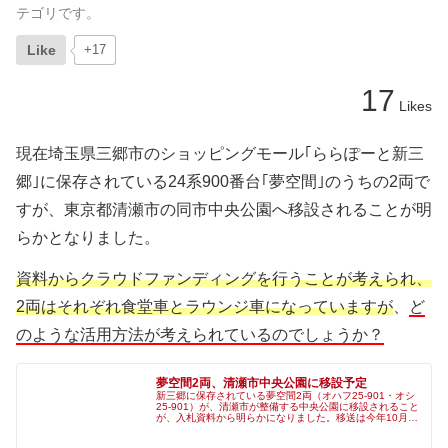
テゴリです。
Like
+17
17
Likes
現在埼玉県三郷市のショッピングモール｢ららぽーと新三
郷｣に保存されている24系900番台｢夢空間｣のうちの2両で
すが、東京都清瀬市の同市中央公園へ移設されることが明
らかとなりました。
資料からクラウドファンディングを行うことが考えられ、
2両はそれぞれ食堂車とラウンジ車になっていますが
、
ど
のような活用方法が考えられているのでしょうか？
夢空間2両、清瀬市中央公園に移設予定
新三郷に保存されている夢空間2両（オハフ25-901・オシ
25-901）が、清瀬市が整備する中央公園に移設されること
が、入札資料から明らかになりました。移送は今年10月～
11月の平日深夜に行われ、11か月ほどの改修が予定されて
います。資料中