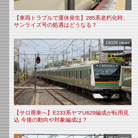
【車両トラブルで運休発生】285系老朽化時、
サンライズ号の処遇はどうなる？
18026 views
【サロ廃車へ】E233系ヤマU629編成が転用見
込 今後の動向や対象編成は？
14620 views