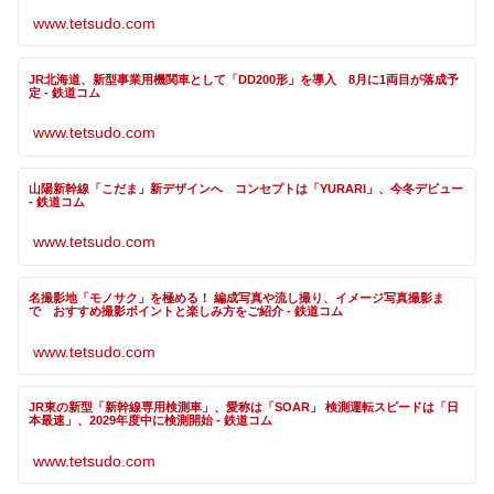
www.tetsudo.com
JR北海道、新型事業用機関車として「DD200形」を導入 8月に1両目が落成予
定 - 鉄道コム
www.tetsudo.com
山陽新幹線「こだま」新デザインへ コンセプトは「YURARI」、今冬デビュー
- 鉄道コム
www.tetsudo.com
名撮影地「モノサク」を極める！ 編成写真や流し撮り、イメージ写真撮影ま
で おすすめ撮影ポイントと楽しみ方をご紹介 - 鉄道コム
www.tetsudo.com
JR東の新型「新幹線専用検測車」、愛称は「SOAR」 検測運転スピードは「日
本最速」、2029年度中に検測開始 - 鉄道コム
www.tetsudo.com