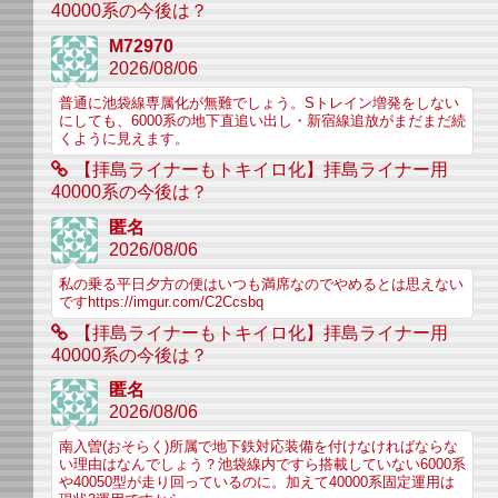
40000系の今後は？
M72970
2026/08/06
普通に池袋線専属化が無難でしょう。Sトレイン増発をしない
にしても、6000系の地下直追い出し・新宿線追放がまだまだ続
くように見えます。
【拝島ライナーもトキイロ化】拝島ライナー用
40000系の今後は？
匿名
2026/08/06
私の乗る平日夕方の便はいつも満席なのでやめるとは思えない
ですhttps://imgur.com/C2Ccsbq
【拝島ライナーもトキイロ化】拝島ライナー用
40000系の今後は？
匿名
2026/08/06
南入曽(おそらく)所属で地下鉄対応装備を付けなければならな
い理由はなんでしょう？池袋線内ですら搭載していない6000系
や40050型が走り回っているのに。加えて40000系固定運用は