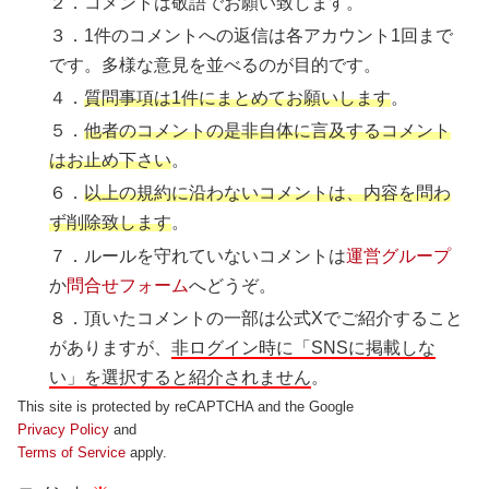
２．コメントは敬語でお願い致します。
３．1件のコメントへの返信は各アカウント1回まで
です。多様な意見を並べるのが目的です。
４．
質問事項は1件にまとめてお願いします
。
５．
他者のコメントの是非自体に言及するコメント
はお止め下さい
。
６．
以上の規約に沿わないコメントは、内容を問わ
ず削除致します
。
７．ルールを守れていないコメントは
運営グループ
か
問合せフォーム
へどうぞ。
８．頂いたコメントの一部は公式Xでご紹介すること
がありますが、
非ログイン時に「SNSに掲載しな
い」を選択すると紹介されません
。
This site is protected by reCAPTCHA and the Google
Privacy Policy
and
Terms of Service
apply.