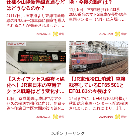
仕様や山陽新幹線直通など
場・今後の動向は？
はどうなるのか？
11月5日、常磐緩行線E233系
2000番台のマト2編成が長野総合
4月17日、JR東海より東海道新幹
車両センター（NN）に入場しま
線のN700S一部車両に個室を導入
した。同編成はマト11編成と共
されることが発表されました。同
に現在まで長編成ワンマン運転対
線ではかつて活躍していた100系
応改造が行われておらず、労組資
2024/04/18
運営
2024/11/06
運営
にも個室があり、2004年の100系
料の内容から、今年度は長野・大
引退以来の事実上の復活とも言え
宮・東京の各総合車両セン...
鉄道ニュース
鉄道ニュース
ます。プレスリリースには仕様や
サービス内容、...
【スカイアクセス線複々線
【JR東現役EL消滅】車籍
化へ】JR東日本の空港ア
残存しているEF65 501と
クセス戦略はどう変化する
EF81 81の今後は？
のか
13日、京成電鉄は成田空港アク
17日までに、EF64形1030号機が
セスの輸送力強化に向け、新鎌ヶ
秋田総合車両センターへ配給輸送
谷〜印旛日本医大間の複々線化を
されました。これにより、JR東
検討していると発表しました。こ
日本からEF64形及び現役の電気
2026/02/14
運営
2026/04/19
運営
の計画が実現した場合、所要時間
機関車が消滅となる見通しです。
の短縮や輸送力の向上が期待さ
しかし、EF65形501号機は運行終
れ、同様に成田空港へのアクセス
了後も未だに群馬車両センター
を担うJR東日本にとっても大き
(旧ぐんま車両セ...
スポンサーリンク