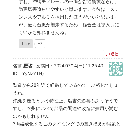
すね。沖縄モノレールの車両が普通鋼製ならば、
尚更塩害喰らいやすいと思います。今後は、ステ
ンレスやアルミを採用したほうがいいと思います
が、最も台風が襲来するため、軽合金は導入しに
くいかも知れませんね。
Like
+2
返信
名前:
匿名
:
投稿日：2024/07/14(日) 11:25:40
ID：YyNzY1Njc
製造から20年近く経過しているので、老朽化でしょ
うね。
沖縄を走るという特性上、塩害の影響もありそうで
すし、本州に比べて部品の調達や改造に費用が嵩む
のかもしれません。
3両編成化するこのタイミングでの置き換えが得策と