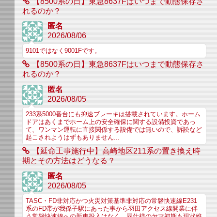
【8500系の日】東急8637Fはいつまで動態保存さ
れるのか？
匿名
2026/08/06
9101ではなく9001Fです。
【8500系の日】東急8637Fはいつまで動態保存さ
れるのか？
匿名
2026/08/05
233系5000番台にも抑速ブレーキは搭載されています。ホーム
ドアはあくまでホーム上の安全確保に関する設備投資であっ
て、ワンマン運転に直接関係する設備では無いので、訴訟など
起こされようはずもありません...
【延命工事施行中】高崎地区211系の置き換え時
期とその方法はどうなる？
匿名
2026/08/05
TASC・FD非対応かつ火災対策基準非対応の常磐快速線E231
系のFD帯が我孫子駅にあった事から羽田アクセス線開業に伴
う常磐快速線への新車投入はなく、同仕様のヤマ初期も現状維