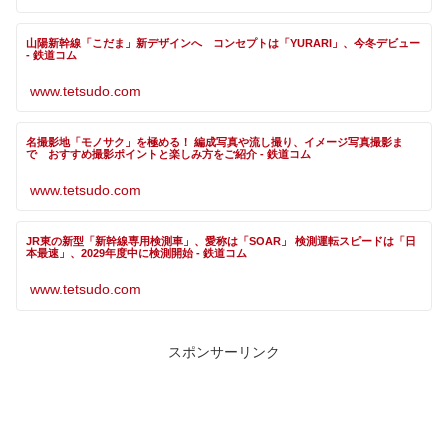
山陽新幹線「こだま」新デザインへ コンセプトは「YURARI」、今冬デビュー
- 鉄道コム
www.tetsudo.com
名撮影地「モノサク」を極める！ 編成写真や流し撮り、イメージ写真撮影ま
で おすすめ撮影ポイントと楽しみ方をご紹介 - 鉄道コム
www.tetsudo.com
JR東の新型「新幹線専用検測車」、愛称は「SOAR」 検測運転スピードは「日
本最速」、2029年度中に検測開始 - 鉄道コム
www.tetsudo.com
スポンサーリンク