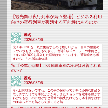
【観光向け夜行列車が続々登場】ビジネス利用
向けの夜行列車が復活する可能性はあるのか
匿名
2026/08/06
元々キハ200を一気に更新するのは難しいから、台車の整備の
ノウハウも使い回しもできて、機関直結式クーラーの車両とし
てキハ40-2000を導入した経緯は知っています。通勤輸送も考
えたら、キハ40は車体構...
【公式が悲鳴】小湊鐵道車両の冷房は改善される
のか？
匿名
2026/08/06
それは興味深いですね。この手の保存って丁寧に必要な部品を
取り外すだけでも手間がかかり、またチョッパを電車を動かす
わけでもないのに動かすと通常の損失だけでなく本来回すはず
のエネルギーも熱として捨てると熱...