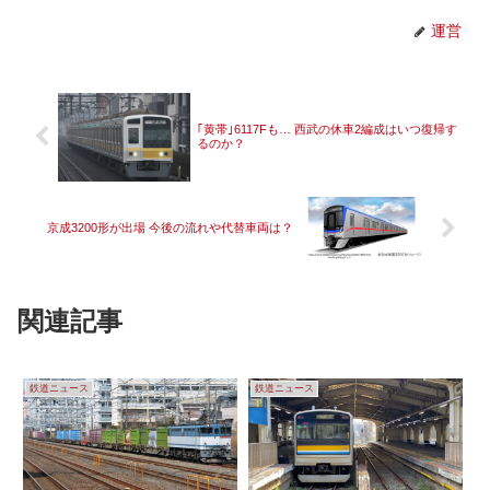
運営
｢黄帯｣6117Fも… 西武の休車2編成はいつ復帰す
るのか？
京成3200形が出場 今後の流れや代替車両は？
関連記事
鉄道ニュース
鉄道ニュース