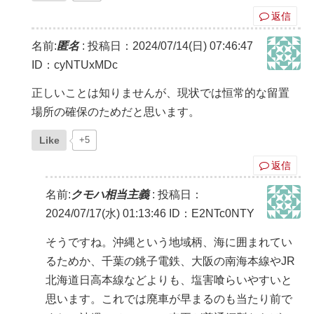
返信
名前:
匿名
:
投稿日：2024/07/14(日) 07:46:47
ID：cyNTUxMDc
正しいことは知りませんが、現状では恒常的な留置
場所の確保のためだと思います。
Like
+5
返信
名前:
クモハ相当主義
:
投稿日：
2024/07/17(水) 01:13:46
ID：E2NTc0NTY
そうですね。沖縄という地域柄、海に囲まれてい
るためか、千葉の銚子電鉄、大阪の南海本線やJR
北海道日高本線などよりも、塩害喰らいやすいと
思います。これでは廃車が早まるのも当たり前で