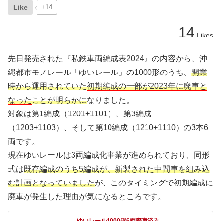
Like
+14
14
Likes
先日発売された『私鉄車両編成表2024』の内容から、沖
縄都市モノレール「ゆいレール」の1000形のうち、
開業
時から運用されていた
初期編成の一部が2023年に廃車と
なった
ことが明らかに
なりました。
対象は第1編成（1201+1101）、第3編成
（1203+1103）、そして第10編成（1210+1110）の3本6
両です。
現在ゆいレールは3両編成化事業が進められており、同形
式は
既存編成のうち5編成が、新製された中間車を組み込
む計画となっていました
が、このタイミングで初期編成に
廃車が発生した理由が気になるところです。
ゆいレール1000形6両廃車済み