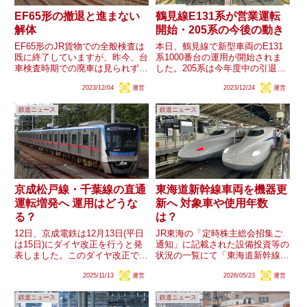
EF65形の撤退と進まない
鶴見線E131系が営業運転
解体
開始・205系の今後の動き
EF65形のJR貨物での全般検査は
本日、鶴見線で新型車両のE131
既に終了していますが、昨今、台
系1000番台の運用が開始されま
車検査時期での廃車は見られず、
した。205系は今年度中の引退が
全般検査期限で運用離脱すること
予定されており、先行して疎開さ
2023/12/04
運営
2023/12/24
運営
が基本となっています。車両の解
れたナハT18編成に続き、残りの
体も進んでいません。JR貨物で
編成も順次運用を離脱することが
鉄道ニュース
鉄道ニュース
も車体を極力温存させる動きとな
見込まれます。各編成は今後どの
っていますが、2024年度...
ような動きが発生するで...
京成松戸線・千葉線の直通
東海道新幹線車両を機器更
運転増発へ 運用はどうな
新へ 対象車や使用年数
る？
は？
12日、京成電鉄は12月13日(平日
JR東海の「定時株主総会招集ご
は15日)にダイヤ改正を行うと発
通知」に記載された設備投資等の
表しました。このダイヤ改正では
状況の一覧にて「東海道新幹線車
平日ダイヤにおいて松戸線と千葉
両の使用期間延伸に備えた機器更
2025/11/13
運営
2026/05/23
運営
線の直通運転を朝・夕各2本増発
新等」との記載がされました。現
するとされていますが、その対象
在はN700Sの導入による
鉄道ニュース
鉄道ニュース
は朝は下りのみ、夕方は上りのみ
N700A(スモールA)の廃車が進ん