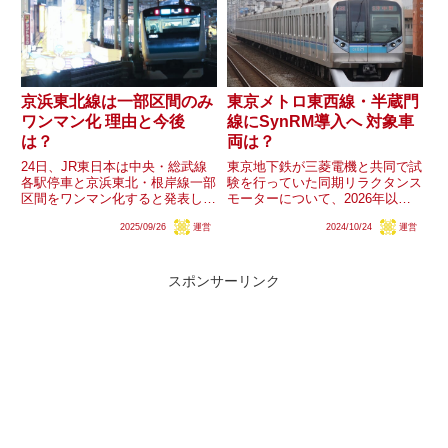
となっています。このダ...
でいますが、今回示された機器...
京浜東北線は一部区間のみ
東京メトロ東西線・半蔵門
ワンマン化 理由と今後
線にSynRM導入へ 対象車
は？
両は？
24日、JR東日本は中央・総武線
東京地下鉄が三菱電機と共同で試
各駅停車と京浜東北・根岸線一部
験を行っていた同期リラクタンス
区間をワンマン化すると発表しま
モーターについて、2026年以降
した。このうち、京浜東北線では
に東西線車両へ、その後に半蔵門
2025/09/26
運営
2024/10/24
運営
蒲田〜南浦和間が現時点でワンマ
線車両へ、それぞれ導入する納入
ン化の対象外となっています。
契約が既に締結されていることが
2030年頃までにワンマン化する
明らかになりました。この技術は
対象には含まれているため、そ...
日比谷線13000系1314...
スポンサーリンク