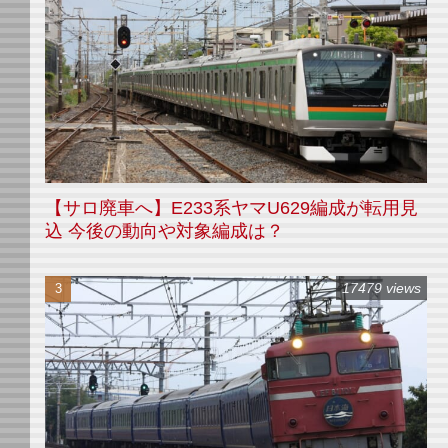
【サロ廃車へ】E233系ヤマU629編成が転用見
込 今後の動向や対象編成は？
17479 views