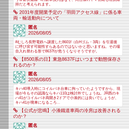
持だと考えられます。
2031年度開業予定の「羽田アクセス線」に係る車
両・輸送動向について
匿名
2026/08/05
#むしろ長野電鉄へ譲渡した8601f（白Hゴム・3両）を引退後
に呼び戻す可能性すらあるのではないかと思いますね。その場
合入れ替わる形で8637fが危うくなりそうですが。
【8500系の日】東急8637Fはいつまで動態保存さ
れるのか？
匿名
2026/08/05
キハ40導入時にコイルバネ台車に拘っていたようですから、現
場が今もその認識ならキハ110は検討外でしょうね。JR西のキ
ハ41がコイルバネ両開き2ドアで小湊的には良いでしょうが、
キハ41が廃車になるころ...
【公式が悲鳴】小湊鐵道車両の冷房は改善される
のか？
匿名