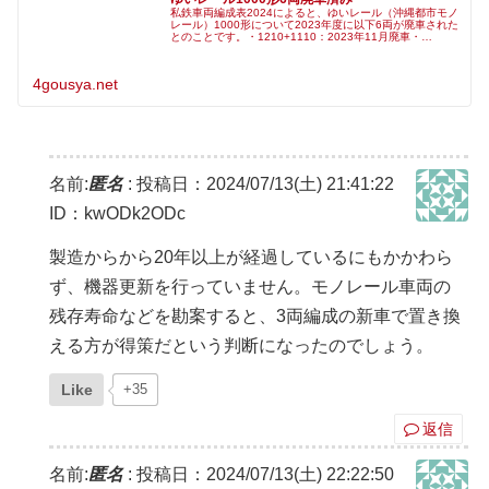
私鉄車両編成表2024によると、ゆいレール（沖縄都市モノ
レール）1000形について2023年度に以下6両が廃車された
とのことです。・1210+1110：2023年11月廃車・
1201+1101、1203+1103：2023年12月廃車ゆいレ
4gousya.net
名前:
匿名
:
投稿日：2024/07/13(土) 21:41:22
ID：kwODk2ODc
製造からから20年以上が経過しているにもかかわら
ず、機器更新を行っていません。モノレール車両の
残存寿命などを勘案すると、3両編成の新車で置き換
える方が得策だという判断になったのでしょう。
Like
+35
返信
名前:
匿名
:
投稿日：2024/07/13(土) 22:22:50