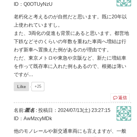
ID：Q0OTUyNzU
老朽化と考えるのが自然だと思います。既に20年以
上使われていますし。
また、3両化の促進も背景にあると思います。都営地
下鉄などそのくらいの年数を重ねた車両へ増結は行
わず新車へ置換えた例があるのが理由です。
ただ、東京メトロや東急や京阪など、新たに増結車
を作って既存車に入れた例もあるので、根拠は薄い
ですが…
Like
+25
返信
名前:
匿名
:
投稿日：2024/07/13(土) 23:27:15
ID：AwMzcyMDk
他のモノレールや新交通車両にも言えますが、一般