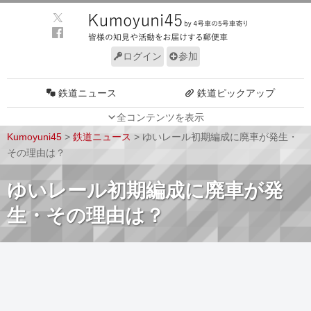
ログイン
参加
鉄道ニュース
鉄道ピックアップ
全コンテンツを表示
車両動向
施設動向
Kumoyuni45
>
鉄道ニュース
>
ゆいレール初期編成に廃車が発生・
車両技術
路線探訪
その理由は？
ルール
サイトについて
ゆいレール初期編成に廃車が発
生・その理由は？