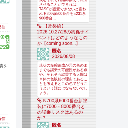
成をそれぞれ組み換えで転出
させることができれば、
TASCが設置できないと言わ
れる209系500番台をE231系
900番台...
【常磐線】
返信
2026.10.27/28の我孫子イ
ベントはどのようなもの
か【coming soon...】
匿名
2026/08/08
現状の短縮編成が元の色のま
情を
までも誤乗の可能性がある点
や、そもそも誤乗する人間は
車体の色以前の理由であるこ
とを考えるとこの色でどうこ
うという話にはならないでし
ょう。
N700系6000番台新塗
装に7000・8000番台と
の誤乗リスクはあるの
か？
返信
匿名