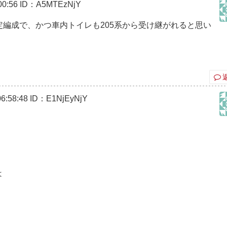
0:56
ID：A5MTEzNjY
固定編成で、かつ車内トイレも205系から受け継がれると思い
6:58:48
ID：E1NjEyNjY
は