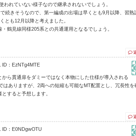
か使われていない様子なので継承されないでしょう。
にまで続きそうなので、第一編成の出場は早くとも9月以降、習熟
くとも12月以降と考えました。
・鶴見線同様205系との共通運用となるでしょう。
1
ID：EzNTg4MTE
とから貫通扉をダミーではなく本物にした仕様が導入される
成ではありますが、2両への短縮も可能なMT配置とし、冗長性を
様とすると予想します。
1
ID：E0NDgwOTU