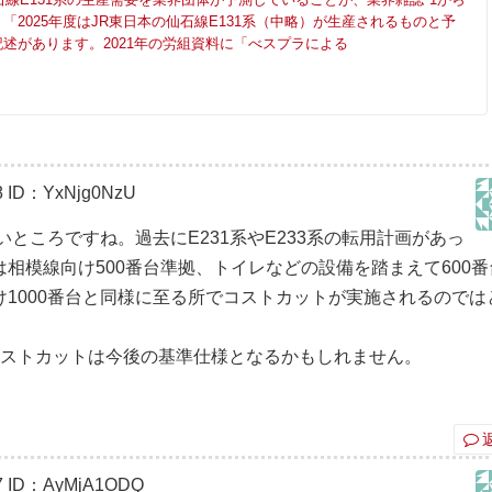
「2025年度はJR東日本の仙石線E131系（中略）が生産されるものと予
述があります。2021年の労組資料に「べスプラによる
8
ID：YxNjg0NzU
いところですね。過去にE231系やE233系の転用計画があっ
相模線向け500番台準拠、トイレなどの設備を踏まえて600番
1000番台と同様に至る所でコストカットが実施されるのでは
コストカットは今後の基準仕様となるかもしれません。
7
ID：AyMjA1ODQ