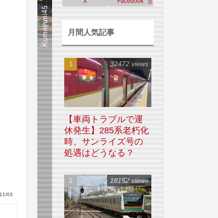
X
Facebook
0
月間人気記事
32472 views
【車両トラブルで運
休発生】285系老朽化
時、サンライズ号の
処遇はどうなる？
18152 views
11/03