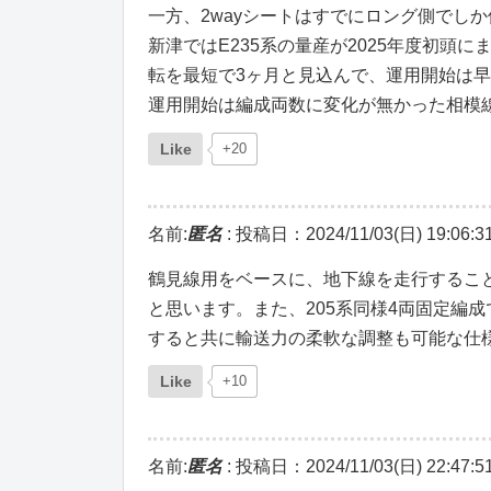
一方、2wayシートはすでにロング側でし
新津ではE235系の量産が2025年度初頭
転を最短で3ヶ月と見込んで、運用開始は早
運用開始は編成両数に変化が無かった相模線
Like
+20
名前:
匿名
:
投稿日：2024/11/03(日) 19:06:3
鶴見線用をベースに、地下線を走行するこ
と思います。また、205系同様4両固定編
すると共に輸送力の柔軟な調整も可能な仕
Like
+10
名前:
匿名
:
投稿日：2024/11/03(日) 22:47:5