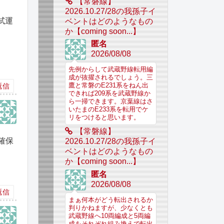
【常磐線】
2026.10.27/28の我孫子イ
試運
ベントはどのようなもの
か【coming soon...】
匿名
2026/08/08
先例からして武蔵野線転用編
成が抜擢されるでしょう。三
返信
鷹と常磐のE231系をねん出
できれば209系を武蔵野線か
ら一掃できます。京葉線はさ
いたまのE233系を転用でケ
リをつけると思います。
【常磐線】
確保
2026.10.27/28の我孫子イ
ベントはどのようなもの
か【coming soon...】
匿名
2026/08/08
返信
まぁ何本がどう転出されるか
判りかねますが、少なくとも
武蔵野線へ10両編成と5両編