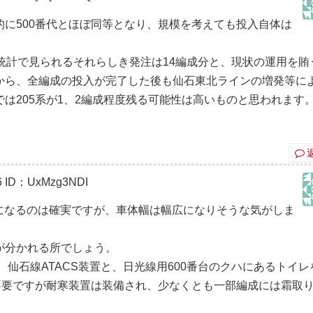
に500番代とほぼ同等となり、規模を考えても投入自体は
。
統計で見られるそれらしき発注は14編成分と、現状の運用を賄
から、全編成の投入が完了した後も仙石東北ラインの増発等に
は205系が1、2編成程度残る可能性は高いものと思われます
6
ID：UxMzg3NDI
成になるのは確実ですが、車体幅は幅広になりそうな気がしま
が分かれる所でしょう。
、仙石線ATACS装置と、日光線用600番台のクハにあるトイレ
不要ですが耐寒装置は装備され、少なくとも一部編成には霜取