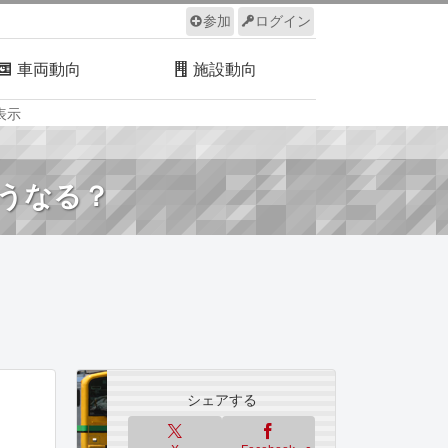
参加
ログイン
車両動向
施設動向
表示
ルール
サイトについて
どうなる？
シェアする