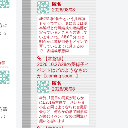
匿名
2026/08/08
#E231系0番台という共通項
もそうですが、更に言えば基
うに
本編成と付属編成の連結部が
よっ
写っているところも共通して
いますよね。8月6日分では
。
明らかに連結部分をメインで
写しているように見えるの
で、各編成形態両...
【常磐線】
返信
2026.10.27/28の我孫子イ
ベントはどのようなもの
か【coming soon...】
匿名
2026/08/08
#特に1度目の写真が明らか
にE231系主体で、さいたま
小山と同じような匂わせ撮影
を設
会など、何らかの形で同形式
が絡むイベントなのは間違い
りパ
無いと思います