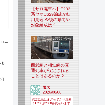
【サロ廃車へ】E233
系ヤマU629編成が転
用見込 今後の動向や
対象編成は？
13398 views
Likes
体も
西武線と相鉄線の直
通列車が設定される
ことはあるのか？
な仕
匿名
2026/08/08
#E231系にまざってさり気無
くE233系2000番代もいます