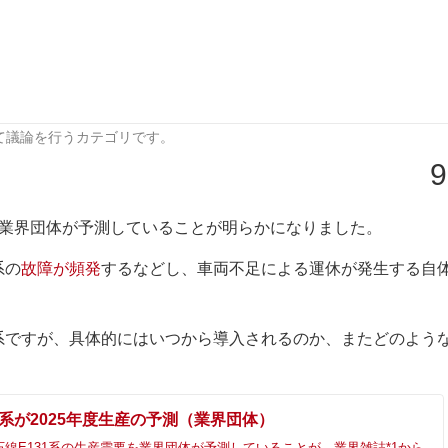
て議論を行うカテゴリです。
9
ると業界団体が予測していることが明らかになりました。
系の
故障が頻発
するなどし、車両不足による運休が発生する自
31系ですが、具体的にはいつから導入されるのか、またどのよう
1系が2025年度生産の予測（業界団体）
仙石線E131系の生産需要を業界団体が予測していることが、業界雑誌*1から