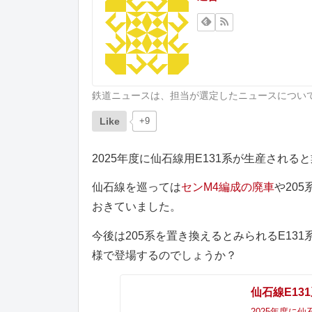
鉄道ニュースは、担当が選定したニュースについ
Like
+9
2025年度に仙石線用E131系が生産され
仙石線を巡っては
センM4編成の廃車
や205
おきていました。
今後は205系を置き換えるとみられるE1
様で登場するのでしょうか？
仙石線E13
2025年度に