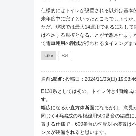
仕様的にはトイレが設置される以外は基本的
来年度中に完了といったところでしょうか
ただ、現状では最大14運用であるに対して
は不足する規模となることが予想されます
て電車運用の削減が行われるタイミングまで
Like
+14
名前:
匿名
:
投稿日：2024/11/03(日) 19:03:4
E131系としては初の、トイレ付き4両編
す。
幅広になるか直方体断面になるかは、意見
同じく4両編成の相模線用500番台の編成に
置する仕様で、600番台の勾配対応装置は
ンタが装備されると思います。