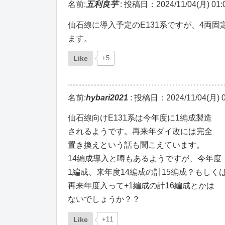
名前:
五利良芋
:
投稿日：2024/11/04(月) 01:0
仙石線に導入予定のE131系ですが、4両
ます。
Like
+5
名前:
hybari2021
:
投稿日：2024/11/04(月) 0
仙石線向けE131系は今年度に1編成製造
されるようです。再来年ダイ改には完全
置き換えという話も聞こえています。
14編成導入と噂もあるようですが、今年度
1編成、来年度14編成の計15編成？もしく
再来年度入って+1編成の計16編成とかは
ないでしょうか？？
Like
+11