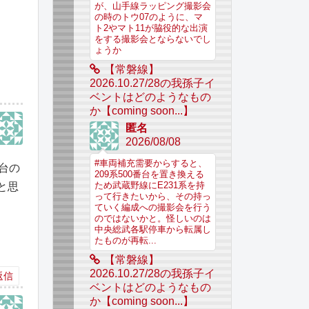
が、山手線ラッピング撮影会
の時のトウ07のように、マ
ト2やマト11が脇役的な出演
をする撮影会とならないでし
ょうか
【常磐線】
2026.10.27/28の我孫子イ
ベントはどのようなもの
か【coming soon...】
匿名
2026/08/08
#車両補充需要からすると、
台の
209系500番台を置き換える
と思
ため武蔵野線にE231系を持
って行きたいから、その持っ
ていく編成への撮影会を行う
のではないかと。怪しいのは
中央総武各駅停車から転属し
たものが再転...
【常磐線】
2026.10.27/28の我孫子イ
返信
ベントはどのようなもの
か【coming soon...】