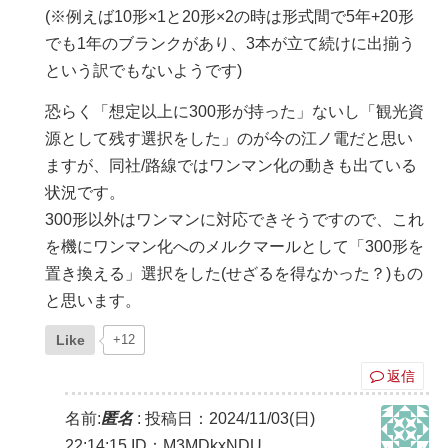
(※例えば10形×1と20形×2の時は形式間で5年+20形
でも1年のブランクがあり、3本が立て続けに出揃う
という訳でもないようです)
恐らく「想定以上に300形が持った」ないし「観光資
源として残す選択をした」のが今の江ノ電だと思い
ますが、同社/路線ではワンマン化の動きも出ている
状況です。
300形以外はワンマンに対応できそうですので、これ
を機にワンマン化へのメルクマールとして「300形を
置き換える」選択をした(せざるを得なかった？)もの
と思います。
Like
+12
返信
名前:
匿名
:
投稿日：2024/11/03(日)
22:14:15
ID：M3MDkxNDU