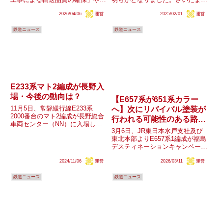
「車両の新製、改造工事」といっ
豊田所属の車両が4本が転用され
2026/04/06
運営
2025/02/01
運営
た記述があります。車両新製に関
る模様ですが、その内訳はどうな
しては、EF210形300番台4両の
るのでしょうか？
鉄道ニュース
鉄道ニュース
新製であることが判明しています
が、この改造工事に関し...
E233系マト2編成が長野入
場・今後の動向は？
【E657系が651系カラー
11月5日、常磐緩行線E233系
へ】次にリバイバル塗装が
2000番台のマト2編成が長野総合
行われる可能性のある路線
車両センター（NN）に入場しま
はどこか
3月6日、JR東日本水戸支社及び
した。同編成はマト11編成と共
東北本部よりE657系1編成が福島
に現在まで長編成ワンマン運転対
デスティネーションキャンペーン
応改造が行われておらず、労組資
に合わせて｢651系電車オマージ
料の内容から、今年度は長野・大
2024/11/06
運営
2026/03/11
運営
ュカラー｣に変更されるとの発表
宮・東京の各総合車両セン...
がありました。同支社･本部では
鉄道ニュース
鉄道ニュース
2022年にも茨城デスティネーシ
ョンキャンペーンに合...