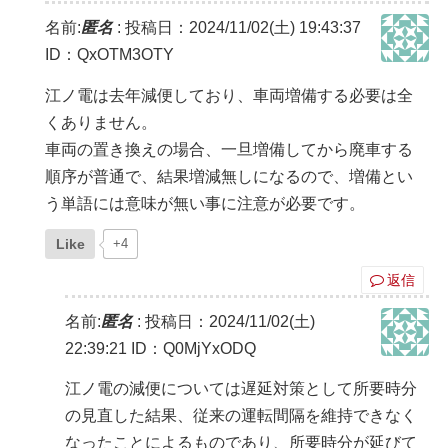
名前:
匿名
:
投稿日：2024/11/02(土) 19:43:37
ID：QxOTM3OTY
江ノ電は去年減便しており、車両増備する必要は全
くありません。
車両の置き換えの場合、一旦増備してから廃車する
順序が普通で、結果増減無しになるので、増備とい
う単語には意味が無い事に注意が必要です。
Like
+4
返信
名前:
匿名
:
投稿日：2024/11/02(土)
22:39:21
ID：Q0MjYxODQ
江ノ電の減便については遅延対策として所要時分
の見直した結果、従来の運転間隔を維持できなく
なったことによるものであり、所要時分が延びて