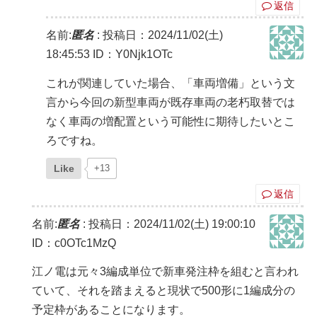
返信
名前:
匿名
:
投稿日：2024/11/02(土)
18:45:53
ID：Y0Njk1OTc
これが関連していた場合、「車両増備」という文
言から今回の新型車両が既存車両の老朽取替では
なく車両の増配置という可能性に期待したいとこ
ろですね。
Like
+13
返信
名前:
匿名
:
投稿日：2024/11/02(土) 19:00:10
ID：c0OTc1MzQ
江ノ電は元々3編成単位で新車発注枠を組むと言われ
ていて、それを踏まえると現状で500形に1編成分の
予定枠があることになります。