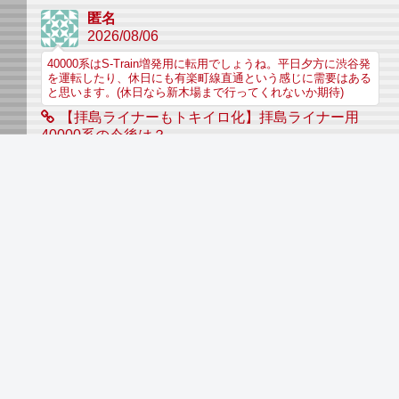
匿名
2026/08/06
40000系はS-Train増発用に転用でしょうね。平日夕方に渋谷発
を運転したり、休日にも有楽町線直通という感じに需要はある
と思います。(休日なら新木場まで行ってくれないか期待)
【拝島ライナーもトキイロ化】拝島ライナー用
40000系の今後は？
匿名
2026/08/06
#Sトレイン増発、特に副都心線方面の通勤ライナーが始まる
可能性があるのではと思います。また、東急東横線は着席サー
ビスが好調とは言い難く、直通により距離を伸ばすのが一案か
と思います。号車指定でクロス化で...
【拝島ライナーもトキイロ化】拝島ライナー用
40000系の今後は？
匿名
2026/08/06
40000系0番台10連は、これをもちまして副都心線直通運転用
として、専任的に充当されると思われます、本来の用途、です
ね。