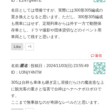
ID：EzNTg4MTE
名目としては増備ですが、実際には300形305編成の
置き換えとなると思います。ただし、300形305編成
も廃車にはせず、定期列車からは外す一方で動態保
存車とし、ドラマ撮影や団体貸切などのイベント用
車両として残すと思います。
Like
+5
返信
名前:
匿名
:
投稿日：2024/11/03(日) 23:55:49
ID：U3NjY4NTM
305は台枠も車体も継ぎ足し溶接だらけの魔改造な上
に観光客の重さと塩害で台枠はヘナヘナボロボロで
す。
ここまで無事故なのが奇跡なレベルだと思います。