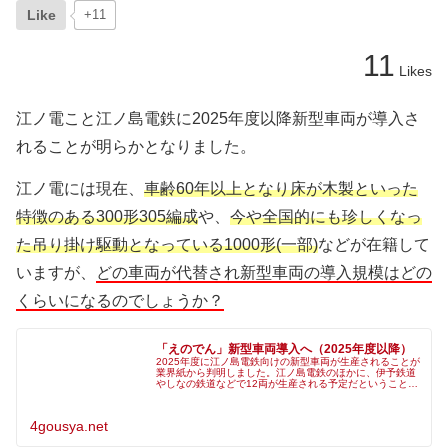
Like
+11
11
Likes
江ノ電こと江ノ島電鉄に2025年度以降新型車両が導入さ
れることが明らかとなりました。
江ノ電には現在、
車齢60年以上となり床が木製といった
特徴のある300形305編成
や、
今や全国的にも珍しくなっ
た吊り掛け駆動となっている1000形(一部)
などが在籍して
いますが、
どの車両が代替され新型車両の導入規模はどの
くらいになるのでしょうか？
「えのでん」新型車両導入へ（2025年度以降）
2025年度に江ノ島電鉄向けの新型車両が生産されることが
業界紙から判明しました。江ノ島電鉄のほかに、伊予鉄道
やしなの鉄道などで12両が生産される予定だということで
す。なお、時期は「生産」であり、多くは入籍日や営業入
りを指す「導入」とは時期が
4gousya.net