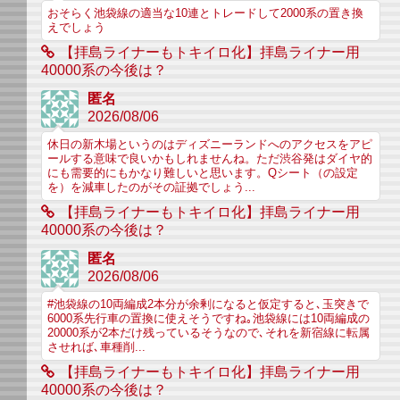
おそらく池袋線の適当な10連とトレードして2000系の置き換
えでしょう
【拝島ライナーもトキイロ化】拝島ライナー用
40000系の今後は？
匿名
2026/08/06
休日の新木場というのはディズニーランドへのアクセスをアピ
ールする意味で良いかもしれませんね。ただ渋谷発はダイヤ的
にも需要的にもかなり難しいと思います。Qシート（の設定
を）を減車したのがその証拠でしょう...
【拝島ライナーもトキイロ化】拝島ライナー用
40000系の今後は？
匿名
2026/08/06
#池袋線の10両編成2本分が余剰になると仮定すると､玉突きで
6000系先行車の置換に使えそうですね｡池袋線には10両編成の
20000系が2本だけ残っているそうなので､それを新宿線に転属
させれば､車種削...
【拝島ライナーもトキイロ化】拝島ライナー用
40000系の今後は？