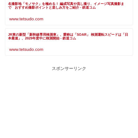
名撮影地「モノサク」を極める！ 編成写真や流し撮り、イメージ写真撮影ま
で おすすめ撮影ポイントと楽しみ方をご紹介 - 鉄道コム
www.tetsudo.com
JR東の新型「新幹線専用検測車」、愛称は「SOAR」 検測運転スピードは「日
本最速」、2029年度中に検測開始 - 鉄道コム
www.tetsudo.com
スポンサーリンク