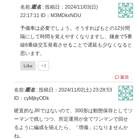
名前:
匿名
:
投稿日：2024/11/03(日)
22:17:11
ID：M3MDkxNDU
予備車は必要でしょう。そうすればもとの12分間
隔にして時間を覚えやすくなりますし、鎌倉で5番
線6番線交互発着させることで遅延も少なくなると
思います。
Like
+3
返信
名前:
匿名
:
投稿日：2024/11/02(土) 23:28:53
ID：cyMjkyODk
硬直的なJRではないので、300形は動態保存としてツ
ーマンで残しつつ、所定運用が全てワンマンで回せ
るように編成を揃えたら、「増備」になりませんか
ね。