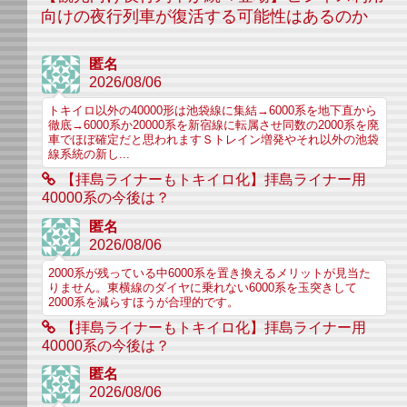
向けの夜行列車が復活する可能性はあるのか
匿名
2026/08/06
トキイロ以外の40000形は池袋線に集結→6000系を地下直から
徹底→6000系か20000系を新宿線に転属させ同数の2000系を廃
車でほぼ確定だと思われますＳトレイン増発やそれ以外の池袋
線系統の新し...
【拝島ライナーもトキイロ化】拝島ライナー用
40000系の今後は？
匿名
2026/08/06
2000系が残っている中6000系を置き換えるメリットが見当た
りません。東横線のダイヤに乗れない6000系を玉突きして
2000系を減らすほうが合理的です。
【拝島ライナーもトキイロ化】拝島ライナー用
40000系の今後は？
匿名
2026/08/06