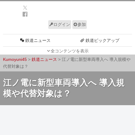
ログイン
参加
鉄道ニュース
鉄道ピックアップ
全コンテンツを表示
車両動向
施設動向
Kumoyuni45
>
鉄道ニュース
>
江ノ電に新型車両導入へ 導入規模や
車両技術
路線探訪
代替対象は？
ルール
サイトについて
江ノ電に新型車両導入へ 導入規
模や代替対象は？