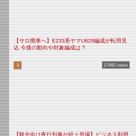
【サロ廃車へ】E233系ヤマU629編成が転用見
込 今後の動向や対象編成は？
17482 views
【観光向け夜行列車が続々登場】ビジネス利用