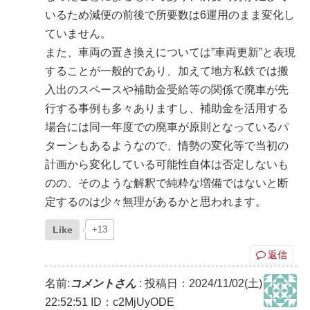
いるため減便の前後で所要数は6運用のまま変化し
ていません。
また、車両の置き換えについては”車両更新”と表現
することが一般的であり、加えて地方私鉄では搬
入出のスペースや補助金受給等の関係で廃車が先
行する事例も多々ありますし、補助金を活用する
場合には同一年度での廃車が原則となっているパ
ターンもあるようなので、情勢の変化等で当初の
計画から変化している可能性自体は否定しないも
のの、そのような解釈で純粋な増備ではないと断
定するのは少々無理があるかと思われます。
Like
+13
返信
名前:
コメントさん
:
投稿日：2024/11/02(土)
22:52:51
ID：c2MjUyODE