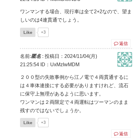
ワンマンする場合、現行車は全て2+2なので、望ま
しいのは4連貫通でしょう。
Like
+3
返信
名前:
匿名
:
投稿日：2024/11/04(月)
21:25:54
ID：UxMzIwMDM
２００型の失敗事例から江ノ電で４両貫通するに
は４車体連接にする必要がありますけれど、流石
に保守上無理があるように思います。
ワンマンは２両限定で４両運転はツーマンのまま
残すのではないでしょうか。
Like
+3
返信