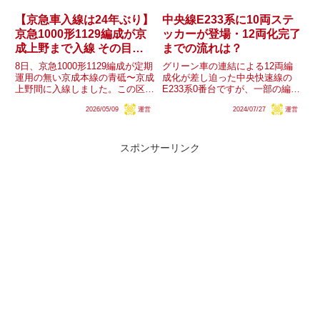
【京急車入線は24年ぶり】
中央線E233系に10両ステ
京急1000形1129編成が京
ッカーが登場・12両化完了
成上野まで入線 その目的
までの流れは？
は？
8日、京急1000形1129編成が定期
グリーン車の連結による12両編
運用の無い京成本線の青砥〜京成
成化が差し迫った中央快速線の
上野間に入線しました。この区間
E233系0番台ですが、一部の編成
では2002年まで京急車の定期運
に「10CARS」「10made to
2026/05/09
運営
2024/07/27
運営
用がありましたが、それ以降約
be（グリーン車マーク）」とい
24年ぶりに京急の車両が入線し
った10両編成であることを示す
た事になり、また当時は運用の制
ステッカーの掲出が開始されまし
約があったことから(新...
た。現時点で10両...
スポンサーリンク