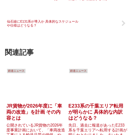
仙石線にE131系が導入か 具体的なスケジュール
や仕様はどうなる？
関連記事
鉄道ニュース
鉄道ニュース
JR貨物が2026年度に「車
E233系の千葉エリア転用
両の改造」を計画 その内
が明らかに 具体的な内訳
容とは
はどうなる？
公開されているJR貨物の2026年
先日、過去に報道があったE233
度事業計画において、「車両改造
系を千葉エリアへ転用する計画が
工事による輸送品質の確保」や
明らかとなりました。さいたま・