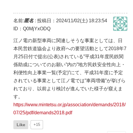
名前:
匿名
:
投稿日：2024/11/02(土) 18:23:54
ID：Q0MjYxODQ
江ノ電の新型車両に関連しそうな事案としては、日
本民営鉄道協会より政府への要望活動として2018年7
月25日付で提出(公表)されている”平成31年度民鉄関
係助成についてのお願い”内の”地方民鉄安全性向上・
利便性向上事業一覧(予定)”にて、平成31年度に予定
されている事業として江ノ電では”車両増備”が挙げら
れており、以前より検討が進んでいた様子が窺えま
す。
https://www.mintetsu.or.jp/association/demands/2018/
07/25/pdf/demands2018.pdf
Like
+15