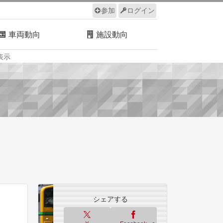
参加
ログイン
車両動向
施設動向
表示
ルール
サイトについて
シェアする