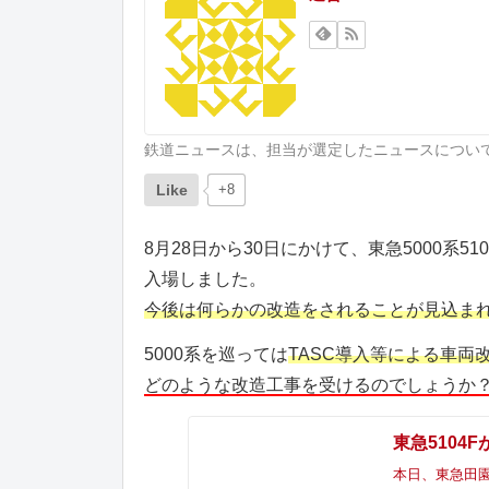
鉄道ニュースは、担当が選定したニュースについ
Like
+8
8月28日から30日にかけて、東急5000系
入場しました。
今後は何らかの改造をされることが見込ま
5000系を巡っては
TASC導入等による車
どのような改造工事を受けるのでしょうか
東急5104
本日、東急田園