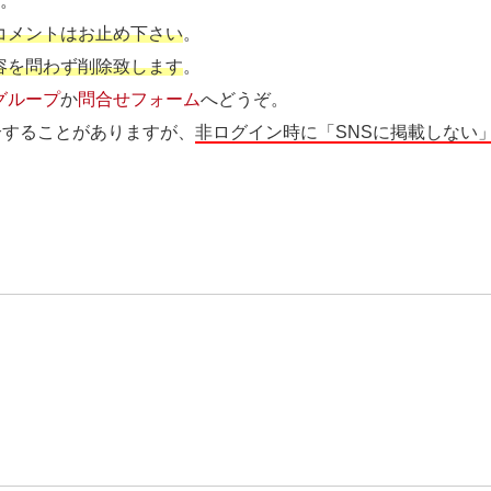
す
。
コメントはお止め下さい
。
容を問わず削除致します
。
グループ
か
問合せフォーム
へどうぞ。
介することがありますが、
非ログイン時に「SNSに掲載しない