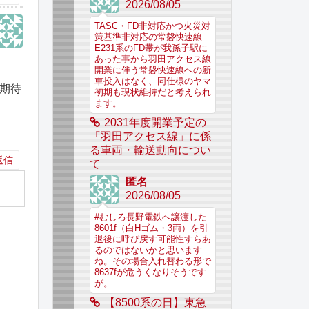
2026/08/05
TASC・FD非対応かつ火災対
策基準非対応の常磐快速線
E231系のFD帯が我孫子駅に
あった事から羽田アクセス線
開業に伴う常磐快速線への新
車投入はなく、同仕様のヤマ
を期待
初期も現状維持だと考えられ
ます。
2031年度開業予定の
「羽田アクセス線」に係
る車両・輸送動向につい
返信
て
匿名
2026/08/05
#むしろ長野電鉄へ譲渡した
8601f（白Hゴム・3両）を引
退後に呼び戻す可能性すらあ
るのではないかと思います
ね。その場合入れ替わる形で
8637fが危うくなりそうです
が。
【8500系の日】東急