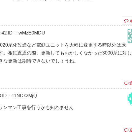
:42
ID：IwMzE0MDU
系の9020系化改造など電動ユニットを大幅に変更する時以外は床
す。相鉄直通の際、更新してもおかしくなかった3000系に対
きな更新は期待できないでしょうね。
8
ID：c1NDkzMjQ
す。ワンマン工事を行うかも知れません