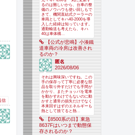
るのは難しいから、台車の整
備のノウハウも使い回しもで
きて、機関直結式クーラーの
車両としてキハ40-2000を導
入した経緯は知っています。
通勤輸送も考えたら、キハ
40は車体構...
【公式が悲鳴】小湊鐵
道車両の冷房は改善され
るのか？
匿名
2026/08/06
それは興味深いですね。この
手の保存って丁寧に必要な部
品を取り外すだけでも手間が
かかり、またチョッパを電車
を動かすわけでもないのに動
返信
かすと通常の損失だけでなく
本来回すはずのエネルギーも
熱として捨てると熱...
【8500系の日】東急
8637Fはいつまで動態保
存されるのか？