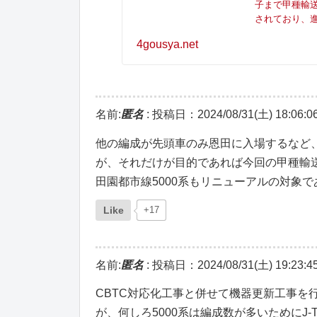
子まで甲種輸
されており、進行
4gousya.net
名前:
匿名
:
投稿日：2024/08/31(土) 18:06:0
他の編成が先頭車のみ恩田に入場するなど
が、それだけが目的であれば今回の甲種輸
田園都市線5000系もリニューアルの対象
Like
+17
名前:
匿名
:
投稿日：2024/08/31(土) 19:23:4
CBTC対応化工事と併せて機器更新工事を
が、何しろ5000系は編成数が多いためにJ