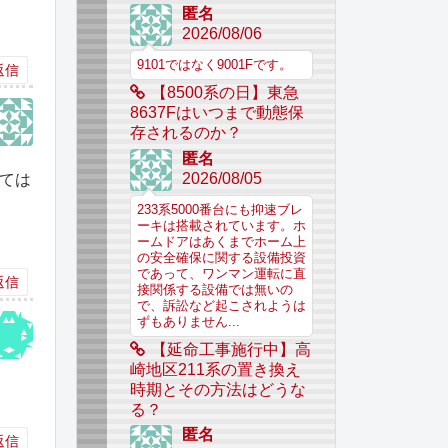
匿名
2026/08/06
9101ではなく9001Fです。
返信
【8500系の日】東急
8637Fはいつまで動態保
存されるのか？
匿名
2026/08/05
しては
233系5000番台にも抑速ブレ
ーキは搭載されています。ホ
ームドアはあくまでホーム上
の安全確保に関する設備投資
であって、ワンマン運転に直
返信
接関係する設備では無いの
で、訴訟など起こされようは
ずもありません...
【延命工事施行中】高
崎地区211系の置き換え
時期とその方法はどうな
る？
匿名
返信