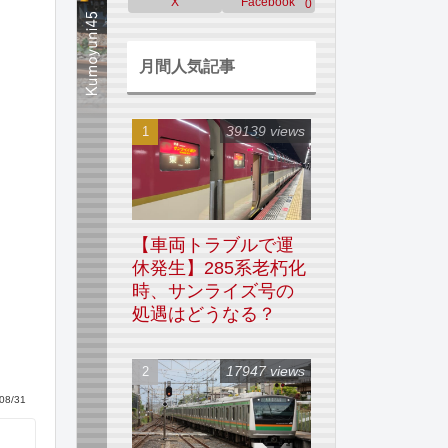
X
Facebook
0
月間人気記事
39139 views
【車両トラブルで運
休発生】285系老朽化
時、サンライズ号の
処遇はどうなる？
17947 views
08/31