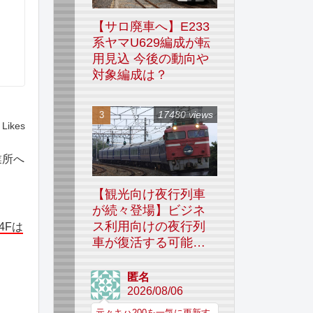
【サロ廃車へ】E233
系ヤマU629編成が転
用見込 今後の動向や
対象編成は？
17480 views
Likes
業所へ
【観光向け夜行列車
が続々登場】ビジネ
ス利用向けの夜行列
04Fは
車が復活する可能性
はあるのか
匿名
2026/08/06
元々キハ200を一気に更新す