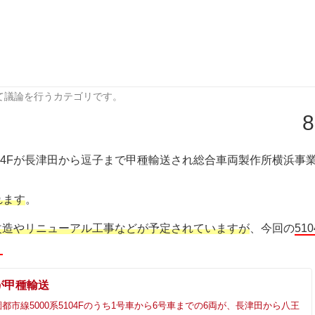
て議論を行うカテゴリです。
8
5104Fが長津田から逗子まで甲種輸送され総合車両製作所横浜事
れます
。
両改造やリニューアル工事などが予定されていますが
、今回の
51
？
Fが甲種輸送
都市線5000系5104Fのうち1号車から6号車までの6両が、長津田から八王