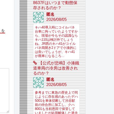
8637Fはいつまで動態保
存されるのか？
匿名
2026/08/05
キハ40導入時にコイルバネ
」を
台車に拘っていたようですか
ら、現場が今もその認識なら
キハ110は検討外でしょう
ね。JR西のキハ41がコイル
バネ両開き2ドアで小湊的に
は良いでしょうが、キハ41
が廃車になるころ...
【公式が悲鳴】小湊鐵
道車両の冷房は改善され
るのか？
匿名
2026/08/05
参考までに東急の歴史上で同
じように存在感のあったデハ
5001を車体切断して渋谷駅
前の待合所に加工し、クハ
8001も当初恩田で保管して
いましたが結局解体した過去