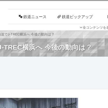
鉄道ニュース
鉄道ピックアップ
全コンテンツを
車両技術
路線探訪
輸送でJ-TREC横浜へ 今後の動向は？
J-TREC横浜へ 今後の動向は？