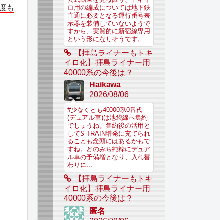
渡も
ロ用の編成については地下鉄
直通に必要となる運行番号表
示器を装備していないようで
すから、実質的に新宿線専用
という形になりそうです。
【拝島ライナーもトキ
イロ化】拝島ライナー用
40000系の今後は？
Haikawa
2026/08/06
#少なくとも40000系0番代
(デュアル車)は池袋線へ集約
でしょうね。集約後の活用と
してS-TRAIN増発に充てられ
ることも念頭にはあるかもで
すね。どのみち純粋にデュア
ル車の予備増となり、入れ替
わりに...
【拝島ライナーもトキ
イロ化】拝島ライナー用
40000系の今後は？
匿名