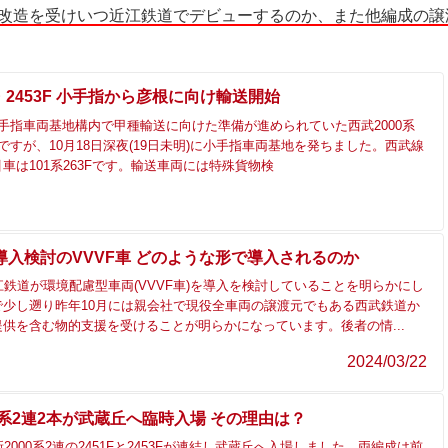
な改造を受けいつ近江鉄道でデビューするのか、また他編成の譲
F・2453F 小手指から彦根に向け輸送開始
手指車両基地構内で甲種輸送に向けた準備が進められていた西武2000系
53Fですが、10月18日深夜(19日未明)に小手指車両基地を発ちました。西武線
車は101系263Fです。輸送車両には特殊貨物検
導入検討のVVVF車 どのような形で導入されるのか
江鉄道が環境配慮型車両(VVVF車)を導入を検討していることを明らかにし
で少し遡り昨年10月には親会社で現役全車両の譲渡元でもある西武鉄道か
供を含む物的支援を受けることが明らかになっています。後者の情...
2024/03/22
0系2連2本が武蔵丘へ臨時入場 その理由は？
2000系2連の2451Fと2453Fが連結し武蔵丘へ入場しました。両編成は前