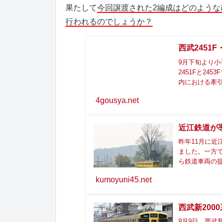
果たして
今回譲渡された2編成はどのよう
行われるのでしょうか？
西武2451
9月下旬より小
2451Fと24
内における牽引
4gousya.net
近江鉄道が
昨年11月に近
ました。一方
ら鉄道車両の提
kumoyuni45.net
西武新200
9月9日、西武新