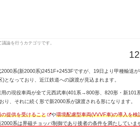
て議論を行うカテゴリです。
12
0系(新2000系)2451F+2453Fですが、19日より甲種輸送
区)となっており、近江鉄道への譲渡が見込まれます。
現役車両が全て元西武車(401系→800形、820形・新101
なっており、それに続く形で新2000系が譲渡される形になります。
両の提供を受けること
や
環境配慮型車両(VVVF車)の導入を検
新2000系は界磁チョッパ制御であり後者の条件を満たしていま