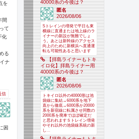
40000系の今後は？
点を
匿名
2026/08/06
年間
Sトレインの増発で平日も東
って
横線に直通または地上線のラ
イナーの新設が無難でしょ
F化
う。あとは新幹線のアクセス
向上のために新横浜へ直通運
転も可能性あると思います
める
【拝島ライナーもトキ
マイナ
イロ化】拝島ライナー用
40000系の今後は？
匿名
2026/08/06
返信
トキイロ以外の40000形は池
袋線に集結→6000系を地下
直から徹底→6000系か20000
系を新宿線に転属させ同数の
2000系を廃車でほぼ確定だ
と思われますＳトレイン増発
やそれ以外の池袋線系統の新
に困
し...
【拝島ライナーもトキ