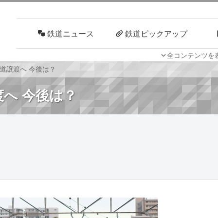
鉄道ニュース
鉄道ピックアップ
全コンテンツを
車両技術
路線探訪
鉄道譲渡へ 今後は？
渡へ 今後は？