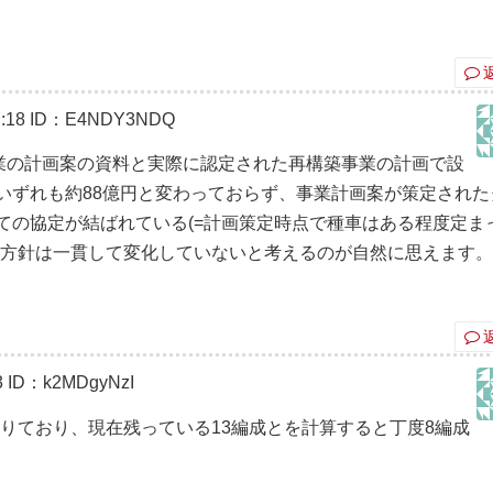
:18
ID：E4NDY3NDQ
事業の計画案の資料と実際に認定された再構築事業の計画で設
いずれも約88億円と変わっておらず、事業計画案が策定された
ての協定が結ばれている(=計画策定時点で種車はある程度定ま
る方針は一貫して変化していないと考えるのが自然に思えます
3
ID：k2MDgyNzI
りており、現在残っている13編成とを計算すると丁度8編成