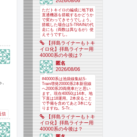
2026/08/06
ただトキイロの編成に地下鉄
直通機器を搭載するかどうか
で変わってきそうでしょう。
搭載した場合はS-TRAINの代
走にも（両数は異なるが）使
えそうですし。
【拝島ライナーもトキ
イロ化】拝島ライナー用
40000系の今後は？
匿名
2026/08/06
#40000系は池袋線集結S-
ら、
Train増発20000系2本新宿線
へ2000系20両廃車だと思い
ます。現在40050は14本。地
下直は18運用。2本戻ること
で予備を含めてあと3本にな
りますね。S-Tr...
返信
【拝島ライナーもトキ
イロ化】拝島ライナー用
40000系の今後は？
匿名