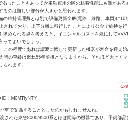
増結用であったこともあってか単独運用の際の粘着性能にも難がある
するのは難しい部分が大きかと思われます。
の維持管理費とは別で設備更新全般(電路、線路、車両)に10
計上されており、上下分離に移行したことにより公金で維持を行
も求められる点を考えると、イニシャルコストを気にしてVVV
言ってよいでしょう。
ら、この程度であれば譲渡に際して更新した機器が寿命を迎え始
換え時の車齢は概ね55年前後となりますから、それほど大きく
じられます。
9
ID：M0MTIyNTY
ョッパ車で妥協することとしたのかもしれませんね。
譲渡された東急8000/8500系とほぼ同等の機器であり、予備部品