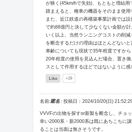
が狭く(45km/hで失効)、もともと
踏まえると、種車の機器をそのまま使用
また、近江鉄道の再構築事業計画では設備
で約88億円と決して少なくない金額が
いく以上、当然ランニングコストの削減
を断念するだけの理由はほとんどないと
車齢についても現状で35年程度ですか
20年程度の使用を見込んだ場合、置き
スとして作用するほどではないように感
Like
+29
名前:
匿名
:
投稿日：2024/10/20(日) 21:52:2
VVVFの出物を探すor新製を断念し、チ
幸い2000系・新2000系は既にあちこちに
ることは当面は無さそうです。