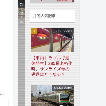
X
Facebook
0
月間人気記事
39151 views
【車両トラブルで運
休発生】285系老朽化
時、サンライズ号の
処遇はどうなる？
18004 views
10/20