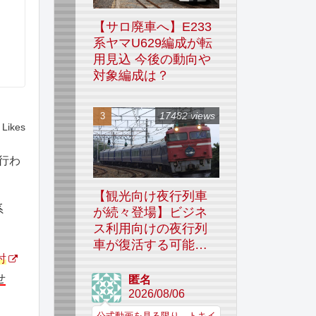
【サロ廃車へ】E233
系ヤマU629編成が転
用見込 今後の動向や
対象編成は？
17482 views
Likes
が行わ
【観光向け夜行列車
系
が続々登場】ビジネ
ス利用向けの夜行列
車が復活する可能性
討
はあるのか
せ
匿名
2026/08/06
公式動画を見る限り、トキイ