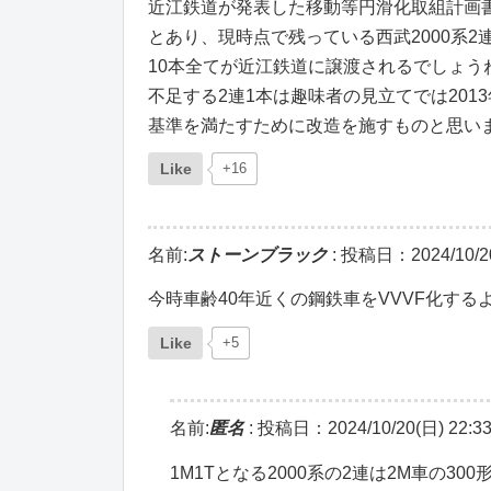
近江鉄道が発表した移動等円滑化取組計画書
とあり、現時点で残っている西武2000系
10本全てが近江鉄道に譲渡されるでしょう
不足する2連1本は趣味者の見立てでは2013
基準を満たすために改造を施すものと思い
Like
+16
名前:
ストーンブラック
:
投稿日：2024/10/20(
今時車齢40年近くの鋼鉄車をVVVF化する
Like
+5
名前:
匿名
:
投稿日：2024/10/20(日) 22:33
1M1Tとなる2000系の2連は2M車の3