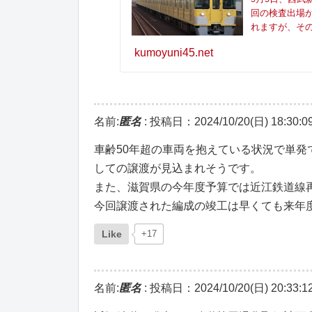
回の検査出場
れますが、そ
kumoyuni45.net
名前:
匿名
:
投稿日：2024/10/20(日) 18:30:0
車齢50年超の車両を抱えている状況で単
しての譲渡が見込まれそうです。
また、滋賀県の今年度予算では近江鉄道線
今回譲渡された編成の竣工は早くても来年
Like
+17
名前:
匿名
:
投稿日：2024/10/20(日) 20:33:1