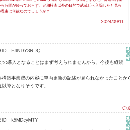
から時間が経っておらず、定期検査以外の目的で武蔵丘へ入場したと見ら
の理由は何故なのでしょうか？
2024/09/11
9
ID：E4NDY3NDQ
発での導入となることはまず考えられませんから、今後も継続
再構築事業費の内容に車両更新の記述が見られなかったことか
度以降となりそうです。
2
ID：k5MDcyMTY