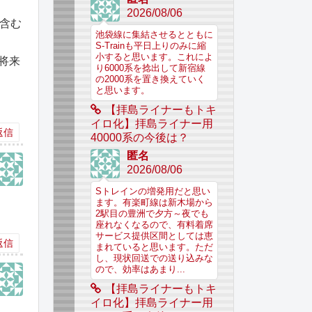
2026/08/06
を含む
池袋線に集結させるとともに
S-Trainも平日上りのみに縮
小すると思います。これによ
い将来
り6000系を捻出して新宿線
の2000系を置き換えていく
と思います。
【拝島ライナーもトキ
イロ化】拝島ライナー用
返信
40000系の今後は？
匿名
2026/08/06
Sトレインの増発用だと思い
ます。有楽町線は新木場から
2駅目の豊洲で夕方～夜でも
座れなくなるので、有料着席
サービス提供区間としては恵
返信
まれていると思います。ただ
し、現状回送での送り込みな
ので、効率はあまり...
【拝島ライナーもトキ
イロ化】拝島ライナー用