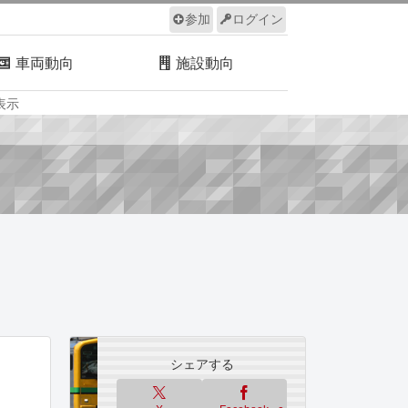
参加
ログイン
車両動向
施設動向
表示
ルール
サイトについて
シェアする