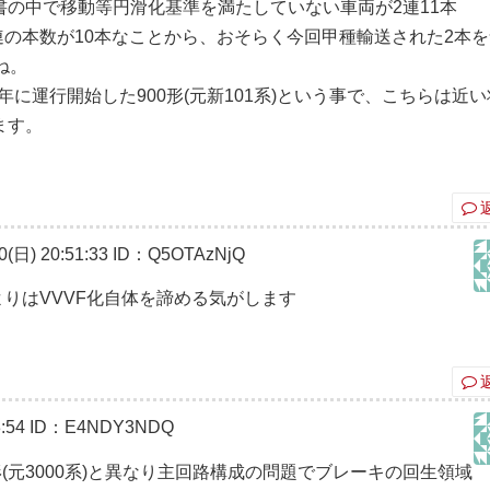
の中で移動等円滑化基準を満たしていない車両が2連11本
2連の本数が10本なことから、おそらく今回甲種輸送された2本
ね。
年に運行開始した900形(元新101系)という事で、こちらは近
ます。
日) 20:51:33
ID：Q5OTAzNjQ
よりはVVVF化自体を諦める気がします
:54
ID：E4NDY3NDQ
00形(元3000系)と異なり主回路構成の問題でブレーキの回生領域