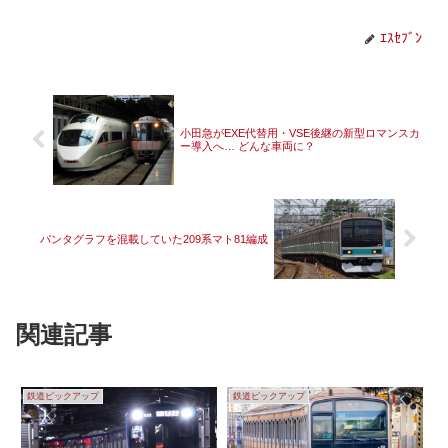
ｴｽｾﾌﾞﾝ
小田急がEXE代替用・VSE後継の新型ロマンスカ
ー導入へ… どんな車両に？
パンタグラフを混載していた209系マト81編成
関連記事
鉄道ピックアップ
鉄道ピックアップ