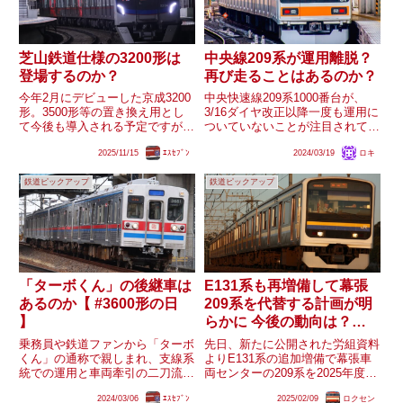
芝山鉄道仕様の3200形は
中央線209系が運用離脱？
登場するのか？
再び走ることはあるのか？
今年2月にデビューした京成3200
中央快速線209系1000番台が、
形。3500形等の置き換え用とし
3/16ダイヤ改正以降一度も運用に
て今後も導入される予定ですが、
ついていないことが注目されてい
3500形には芝山鉄道へリースさ
ます。209系は障がい者団体関係
2025/11/15
ｴｽｾﾌﾞﾝ
2024/03/19
ロキ
れている3540編成も存在しま
者から「2024年秋の引退」との
す。3540編成も数年以内に置き
情報が発信されており、事実なら
鉄道ピックアップ
鉄道ピックアップ
換えられると思われますが、日中
引退まで既に1年を切っている状
時間帯の芝山鉄道線は...
況です。一応今年も...
「ターボくん」の後継車は
E131系も再増備して幕張
あるのか【 #3600形の日
209系を代替する計画が明
】
らかに 今後の動向は？【
#209系の日 】
乗務員や鉄道ファンから「ターボ
先日、新たに公開された労組資料
くん」の通称で親しまれ、支線系
よりE131系の追加増備で幕張車
統での運用と車両牽引の二刀流で
両センターの209系を2025年度か
活躍する京成3600形3668編成。
ら順次置き換える事が明らかとな
2024/03/06
ｴｽｾﾌﾞﾝ
2025/02/09
ロクセン
2024年度から同車と3500形の事
りました。既に報道や労組資料か