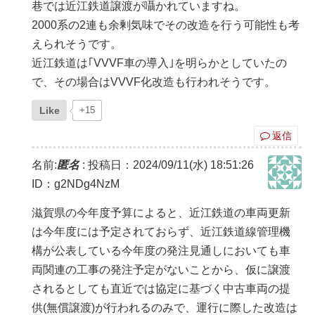
巷では近江鉄道譲渡が囁かれていますね。
2000系の2連も余剰気味でその改造を行う可能性も考
えられそうです。
近江鉄道は｢VVVF車の導入｣を明らかとしていたの
で、その場合はVVVF化改造も行われそうです。
Like
+15
返信
名前:
匿名
:
投稿日：2024/09/11(水) 18:51:26
ID：g2NDg4NzM
滋賀県の今年度予算によると、近江鉄道の車両更新
は今年度には予定されておらず、近江鉄道線管理機
構が公表している今年度の発注見通しにおいても車
両関連の工事の発注予定がないことから、仮に譲渡
されるとしても直近では協定に基づく中古車両の提
供(無償譲渡)が行われるのみで、運行に際した改造は