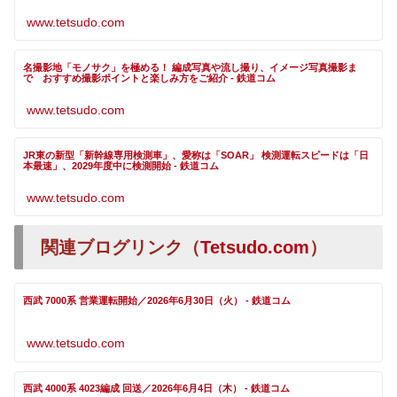
www.tetsudo.com
名撮影地「モノサク」を極める！ 編成写真や流し撮り、イメージ写真撮影ま
で おすすめ撮影ポイントと楽しみ方をご紹介 - 鉄道コム
www.tetsudo.com
JR東の新型「新幹線専用検測車」、愛称は「SOAR」 検測運転スピードは「日
本最速」、2029年度中に検測開始 - 鉄道コム
www.tetsudo.com
関連ブログリンク（
Tetsudo.com
）
西武 7000系 営業運転開始／2026年6月30日（火） - 鉄道コム
www.tetsudo.com
西武 4000系 4023編成 回送／2026年6月4日（木） - 鉄道コム