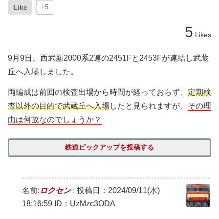
Like
+5
5
Likes
9月9日、西武新2000系2連の2451Fと2453Fが連結し武蔵
丘へ入場しました。
両編成は前回の検査出場から時間が経っておらず、
定期検
査以外の目的で武蔵丘へ入場
したと見られますが、
その理
由は何故なのでしょうか？
鉄道ピックアップを投稿する
名前:
ロクセン
:
投稿日：2024/09/11(水)
18:16:59
ID：UzMzc3ODA