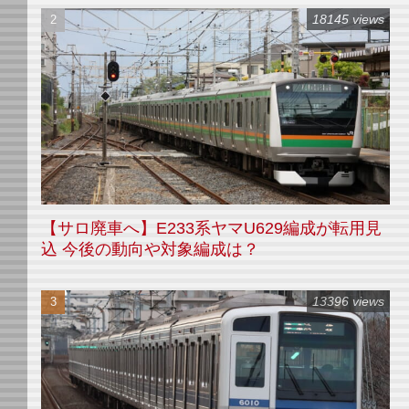
18145 views
【サロ廃車へ】E233系ヤマU629編成が転用見
込 今後の動向や対象編成は？
13396 views