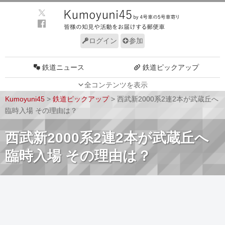
ログイン
参加
鉄道ニュース
鉄道ピックアップ
全コンテンツを表示
車両動向
施設動向
Kumoyuni45
>
鉄道ピックアップ
>
西武新2000系2連2本が武蔵丘へ
車両技術
路線探訪
臨時入場 その理由は？
ルール
サイトについて
西武新2000系2連2本が武蔵丘へ
臨時入場 その理由は？