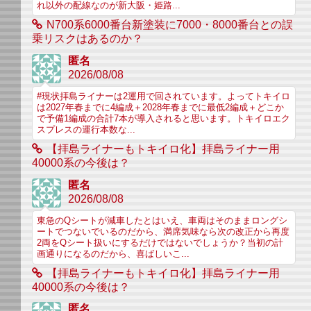
れ以外の配線なのが新大阪・姫路...
N700系6000番台新塗装に7000・8000番台との誤
乗リスクはあるのか？
匿名
2026/08/08
#現状拝島ライナーは2運用で回されています。よってトキイロ
は2027年春までに4編成＋2028年春までに最低2編成＋どこか
で予備1編成の合計7本が導入されると思います。トキイロエク
スプレスの運行本数な...
【拝島ライナーもトキイロ化】拝島ライナー用
40000系の今後は？
匿名
2026/08/08
東急のQシートが減車したとはいえ、車両はそのままロングシ
ートでつないでいるのだから、満席気味なら次の改正から再度
2両をQシート扱いにするだけではないでしょうか？当初の計
画通りになるのだから、喜ばしいこ...
【拝島ライナーもトキイロ化】拝島ライナー用
40000系の今後は？
匿名