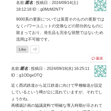
名前:
匿名
:
投稿日：2024/09/14(土)
18:12:18
ID：g0MzM2NTY
9000系の更新については装置そのものの更新では
なくパワーユニットの交換などの部分的なものに
留まっており、発生品も完全な状態ではないため
流用は不可能です。
Like
+2
返信
名前:
匿名
:
投稿日：2024/09/18(水) 16:25:11
ID：g1ODgxOTQ
近く西武鉄道から近江鉄道に向けて甲種輸送が設定
しているという噂が公に流れていますが、それでし
ょうかね。
再構築計画の協議資料で明確な導入時期が示されて