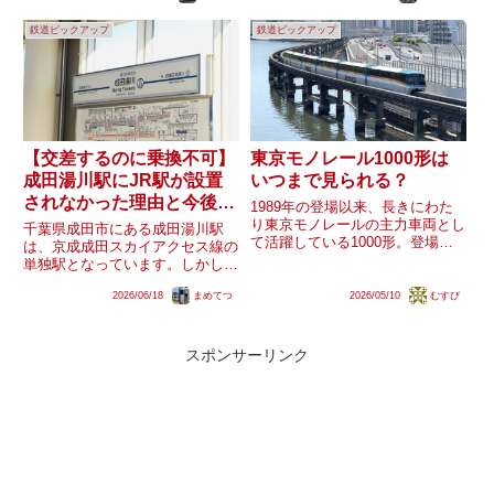
実上の後継車として3200形の導
らE233系を千葉エリアに導入す
鉄道ピックアップ
鉄道ピックアップ
入が予定されています。3500形
ることが明らかとなっており、そ
と異なり366...
れに続きE131系の...
【交差するのに乗換不可】
東京モノレール1000形は
成田湯川駅にJR駅が設置
いつまで見られる？
されなかった理由と今後の
1989年の登場以来、長きにわた
展望は
り東京モノレールの主力車両とし
千葉県成田市にある成田湯川駅
て活躍している1000形。登場か
は、京成成田スカイアクセス線の
ら40年を目前に控えています
単独駅となっています。しかし同
が、未だに16編成中8編成が残存
駅では、高架を走る成田スカイア
しています。2014年からは新型
2026/06/18
まめてつ
2026/05/10
むすび
クセス線の真下をJR成田線我孫
車両10000形による置き換えも始
子支線が通過しているものの、
まりましたが、100...
JR側には駅が設置されていませ
ん。現在、成田線我孫子支線と成
スポンサーリンク
田ス...