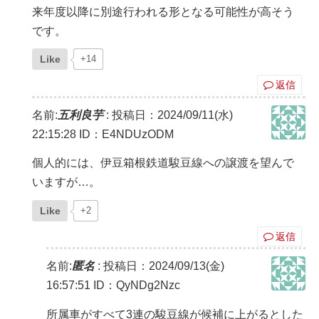
来年度以降に別途行われる形となる可能性が高そう
です。
Like
+14
返信
名前:
五利良芋
:
投稿日：2024/09/11(水)
22:15:28
ID：E4NDUzODM
個人的には、伊豆箱根鉄道駿豆線への譲渡を望んで
いますが…。
Like
+2
返信
名前:
匿名
:
投稿日：2024/09/13(金)
16:57:51
ID：QyNDg2Nzc
所属車がすべて3連の駿豆線が候補に上がるとした