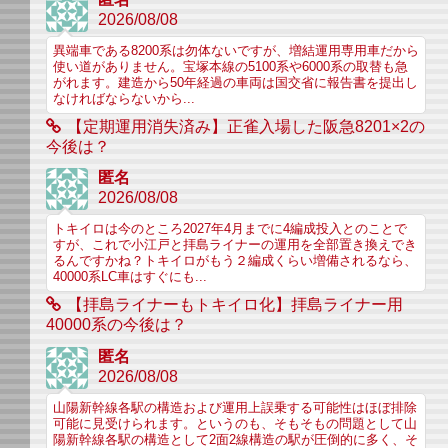
2026/08/08
異端車である8200系は勿体ないですが、増結運用専用車だから
使い道がありません。宝塚本線の5100系や6000系の取替も急
がれます。建造から50年経過の車両は国交省に報告書を提出し
なければならないから...
【定期運用消失済み】正雀入場した阪急8201×2の
今後は？
匿名
2026/08/08
トキイロは今のところ2027年4月までに4編成投入とのことで
すが、これで小江戸と拝島ライナーの運用を全部置き換えでき
るんですかね？トキイロがもう２編成くらい増備されるなら、
40000系LC車はすぐにも...
【拝島ライナーもトキイロ化】拝島ライナー用
40000系の今後は？
匿名
2026/08/08
山陽新幹線各駅の構造および運用上誤乗する可能性はほぼ排除
可能に見受けられます。というのも、そもそもの問題として山
陽新幹線各駅の構造として2面2線構造の駅が圧倒的に多く、そ