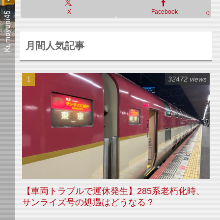
X
Facebook
0
月間人気記事
32472 views
【車両トラブルで運休発生】285系老朽化時、
サンライズ号の処遇はどうなる？