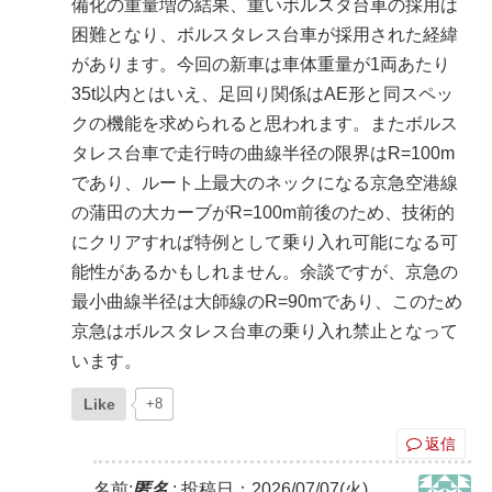
備化の重量増の結果、重いボルスタ台車の採用は
困難となり、ボルスタレス台車が採用された経緯
があります。今回の新車は車体重量が1両あたり
35t以内とはいえ、足回り関係はAE形と同スペッ
クの機能を求められると思われます。またボルス
タレス台車で走行時の曲線半径の限界はR=100m
であり、ルート上最大のネックになる京急空港線
の蒲田の大カーブがR=100m前後のため、技術的
にクリアすれば特例として乗り入れ可能になる可
能性があるかもしれません。余談ですが、京急の
最小曲線半径は大師線のR=90mであり、このため
京急はボルスタレス台車の乗り入れ禁止となって
います。
Like
+8
返信
名前:
匿名
:
投稿日：2026/07/07(火)