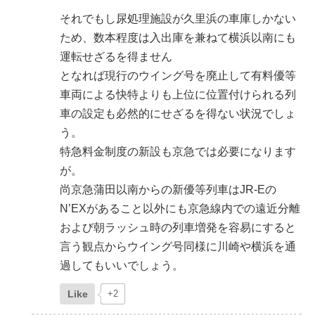
それでもし尿処理施設が久里浜の車庫しかない
ため、数本程度は入出庫を兼ねて横浜以南にも
運転せざるを得ません
となれば現行のウイング号を廃止して有料優等
車両による快特よりも上位に位置付けられる列
車の設定も必然的にせざるを得ない状況でしょ
う。
特急料金制度の新設も京急では必要になります
が。
尚京急蒲田以南からの新優等列車はJR-Eの
N’EXがあること以外にも京急線内での遠近分離
および朝ラッシュ時の列車増発を容易にすると
言う観点からウイング号同様に川崎や横浜を通
過してもいいでしょう。
Like
+2