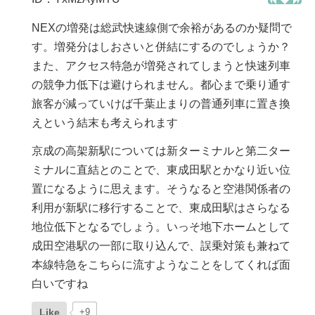
NEXの増発は総武快速線側で余裕があるのか疑問で
す。増発分はしおさいと併結にするのでしょうか？
また、アクセス特急が増発されてしまうと快速列車
の競争力低下は避けられません。都心まで乗り通す
旅客が減っていけば千葉止まりの普通列車に置き換
えという結末も考えられます
京成の高架新駅については新ターミナルと第二ター
ミナルに直結とのことで、東成田駅とかなり近い位
置になるように思えます。そうなると空港関係者の
利用が新駅に移行することで、東成田駅はさらなる
地位低下となるでしょう。いっそ地下ホームとして
成田空港駅の一部に取り込んで、誤乗対策も兼ねて
本線特急をこちらに流すようなことをしてくれば面
白いですね
Like
+9