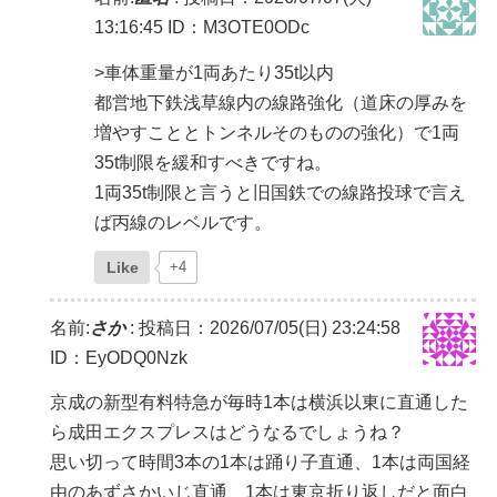
13:16:45
ID：M3OTE0ODc
>車体重量が1両あたり35t以内
都営地下鉄浅草線内の線路強化（道床の厚みを
増やすこととトンネルそのものの強化）で1両
35t制限を緩和すべきですね。
1両35t制限と言うと旧国鉄での線路投球で言え
ば丙線のレベルです。
Like
+4
名前:
さか
:
投稿日：2026/07/05(日) 23:24:58
ID：EyODQ0Nzk
京成の新型有料特急が毎時1本は横浜以東に直通した
ら成田エクスプレスはどうなるでしょうね？
思い切って時間3本の1本は踊り子直通、1本は両国経
由のあずさかいじ直通、1本は東京折り返しだと面白