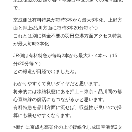
で、
京成側は有料特急が毎時3本から最大6本化、上野方
面と押上/品川方面に毎時3本20分毎ずつ
これとは別に料金不要の羽田空港方面アクセス特急
が最大毎時3本化
JR側は有料特急が毎時2本から最大3～4本へ（15
分/20分毎？）
との報道が日経で出ましたね。
わかりやすくて良いダイヤだと思います。
将来的には凍結状態にある押上～東京～品川間の都
心直結線の復活にもつながるかと思います。
有料特急を品川方面に流せば、収益性が良いので採
算にも載せやすくなります。
>新たに京成も高架化の上で複線化し成田空港第2タ