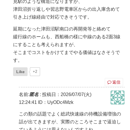
見駅のような構造になりますが、
津田沼折り返しや習志野電車区からの出入庫含めて
引き上げ線経由で対応できそうです。
延期になった津田沼駅南口の再開発等と絡めて
緩行線のホームも、西船橋の様に中線のある2面3線
にすることも考えられますが、
そこまでコストをかけてまでやる価値はなさそうで
す。
Like
+2
返信
名前:
匿名
:
投稿日：2026/07/07(火)
12:24:41
ID：UyODc4Mzk
この類の話題でよく総武快速線の待機設備増強の
話が出てきますが、実際のところそこまで逼迫し
ているようには思えないんですよね。