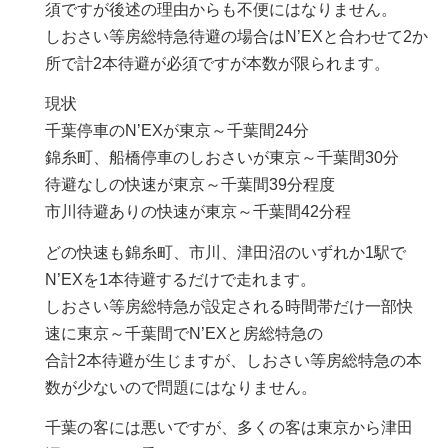
須ですが後述の理由からも不便にはなりません。
しおさい等房総特急待避の場合はN’EXと合わせて2か
所で計2本待避が必須ですが本数が限られます。
現状
千葉停車のN’EXが東京～千葉間24分
錦糸町、船橋停車のしおさいが東京～千葉間30分
待避なしの快速が東京～千葉間39分程度
市川待避ありの快速が東京～千葉間42分程
どの快速も錦糸町、市川、津田沼のいずれか1駅で
N’EXを1本待避するだけで走れます。
しおさい等房総特急が設定される時間帯だけ一部快
速に東京～千葉間でN’EXと房総特急の
合計2本待避が生じますが、しおさい等房総特急の本
数が少ないので問題にはなりません。
千葉の客には悪いですが、多くの客は東京から津田