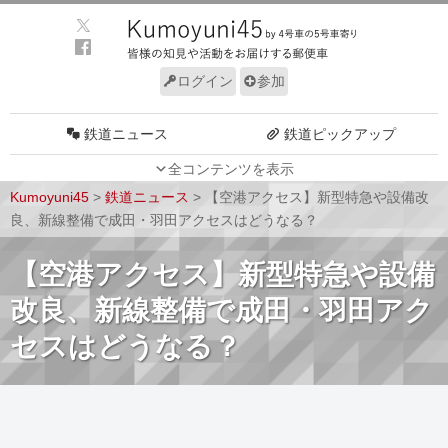
ログイン
参加
鉄道ニュース
鉄道ピックアップ
全コンテンツを表示
車両動向
施設動向
Kumoyuni45
>
鉄道ニュース
>
【空港アクセス】新型特急や設備改
車両技術
路線探訪
良、新線整備で成田・羽田アクセスはどうなる？
ルール
サイトについて
【空港アクセス】新型特急や設備
改良、新線整備で成田・羽田アク
セスはどうなる？