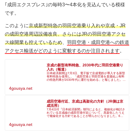
｢成田エクスプレス｣の毎時3〜4本化を見込んでいる模様
です。
このように
京成新型特急の羽田空港乗り入れや京成・JR
の成田空港周辺設備改良、さらにはJRの羽田空港アクセ
ス線開業も控えているため
、
羽田空港・成田空港への鉄道
アクセス輸送がどのように変貌するのか注目されます
。
京成の新型有料特急、2030年代に羽田空港乗り
入れ（報道）
日本経済新聞は7月3日、電子版で京成電鉄が導入する新型
有料特急を使用し、「成田空港と羽田空港を直接結ぶ有料
の特急列車が2030年代に運行を始める」と報じました。京
成電鉄は2028年度に押上～成田空港の新型有料特急を導入
するほか、過去には朝日
4gousya.net
成田空港付近、京成は高架化の方針（JR側は京
成活用）
7月4日付『日本経済新聞』朝刊によると、複線化が検討さ
れている京成線の成田空港付近について、高架化したうえ
で複線化する方針であることが明らかになりました。6日
に国土交通省が開く「今後の成田空港施設の機能強化に関
する検討会」の最終とりまとめで
4gousya.net