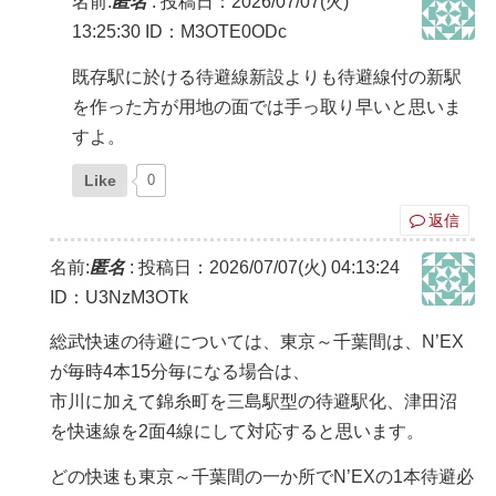
名前:
匿名
:
投稿日：2026/07/07(火)
13:25:30
ID：M3OTE0ODc
既存駅に於ける待避線新設よりも待避線付の新駅
を作った方が用地の面では手っ取り早いと思いま
すよ。
Like
0
返信
名前:
匿名
:
投稿日：2026/07/07(火) 04:13:24
ID：U3NzM3OTk
総武快速の待避については、東京～千葉間は、N’EX
が毎時4本15分毎になる場合は、
市川に加えて錦糸町を三島駅型の待避駅化、津田沼
を快速線を2面4線にして対応すると思います。
どの快速も東京～千葉間の一か所でN’EXの1本待避必