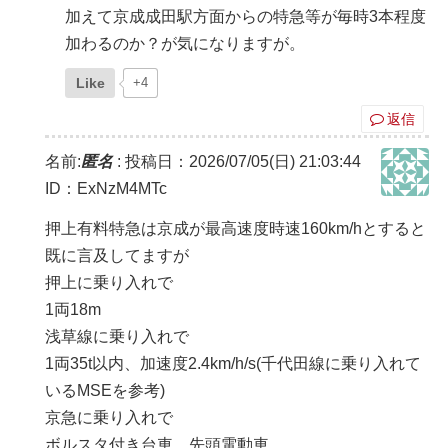
加えて京成成田駅方面からの特急等が毎時3本程度
加わるのか？が気になりますが。
Like
+4
返信
名前:
匿名
:
投稿日：2026/07/05(日) 21:03:44
ID：ExNzM4MTc
押上有料特急は京成が最高速度時速160km/hとすると
既に言及してますが
押上に乗り入れで
1両18m
浅草線に乗り入れで
1両35t以内、加速度2.4km/h/s(千代田線に乗り入れて
いるMSEを参考)
京急に乗り入れで
ボルスタ付き台車、先頭電動車