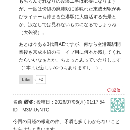
もちろんそれなりの改装工事は必要になります
が、一度は傍線の廃墟駅に落魄れた東成田駅が再
びライナーも停まる空港駅に大復活する光景と
か、涙なしでは見れないものになるでしょうね
（大袈裟）。
あとは今ある3代目AEですが、何なら空港新駅開
業後も京成本線のモーイブ用に何本か残してくれ
たらいいなぁとか、ちょっと思っていたりします
（1本まだ新しいやつもありますし…）。
Like
+2
返信
名前:
匿名
:
投稿日：2026/07/06(月) 01:17:54
ID：M3MjUyNTQ
今回の日経の報道の件、矛盾も多くわからないこと
だらけだと思います。