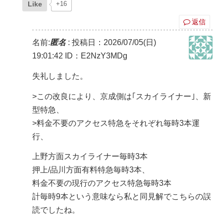
Like
+16
返信
名前:
匿名
:
投稿日：2026/07/05(日)
19:01:42
ID：E2NzY3MDg
失礼しました。
>この改良により、京成側は｢スカイライナー｣、新
型特急、
>料金不要のアクセス特急をそれぞれ毎時3本運
行、
上野方面スカイライナー毎時3本
押上/品川方面有料特急毎時3本、
料金不要の現行のアクセス特急毎時3本
計毎時9本という意味なら私と同見解でこちらの誤
読でしたね。