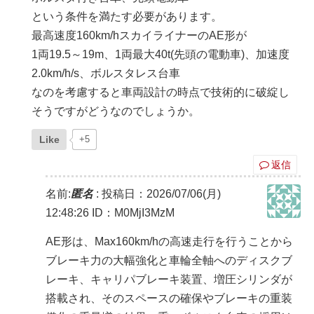
という条件を満たす必要があります。
最高速度160km/hスカイライナーのAE形が
1両19.5～19m、1両最大40t(先頭の電動車)、加速度
2.0km/h/s、ボルスタレス台車
なのを考慮すると車両設計の時点で技術的に破綻し
そうですがどうなのでしょうか。
Like
+5
返信
名前:
匿名
:
投稿日：2026/07/06(月)
12:48:26
ID：M0MjI3MzM
AE形は、Max160km/hの高速走行を行うことから
ブレーキ力の大幅強化と車輪全軸へのディスクブ
レーキ、キャリパブレーキ装置、増圧シリンダが
搭載され、そのスペースの確保やブレーキの重装