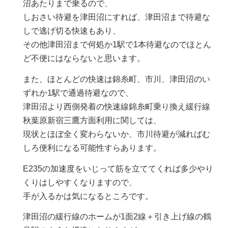
沼あたりまで乗るので、
しおさい待避を津田沼にすれば、津田沼まで待避な
しで逃げ切る快速もあり、
その他津田沼まで何処か1駅で1本待避なのでほとん
ど不便にはならないと思います。
また、ほとんどの快速は錦糸町、市川、津田沼のい
ずれか1駅で通過待避なので、
津田沼より西側発着の快速線錦糸町乗り換え緩行線
秋葉原新宿三鷹方面利用に関しては、
現状とほぼ全く変わらないか、市川待避が減ればむ
しろ便利になる可能性すらあります。
E235の加速度をいじって筋を立ててくれば多少やり
くりはしやすくなりますので、
手が入るかは気になるところです。
津田沼の緩行線のホームが1面2線＋引き上げ線の鶴