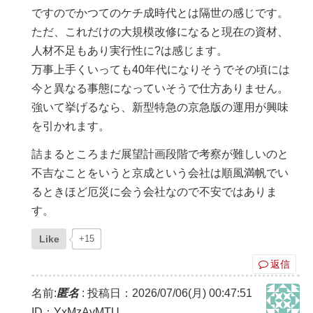
ですのでかつてのケチ成時代とは隔世の感じです。
ただ、これだけの大規模改修になると現在の資材、
人材不足もあり実行性に?は感じます。
万事上手くいっても40年代になりそうでその頃には
今と異なる事態になっていそうで仕方ありません。
強いて挙げるなら、新型特急の京急版の運用が興味
を引かれます。
詰まるところまだ展望計画段階で考察が難しいのと
不吉なことをいうと京成という会社は順風満帆でい
るときほど厄災に会う会社なので不安ではありま
す。
Like
+15
返信
名前:
匿名
:
投稿日：2026/07/06(月) 00:47:51
ID：YxMzAyMTU