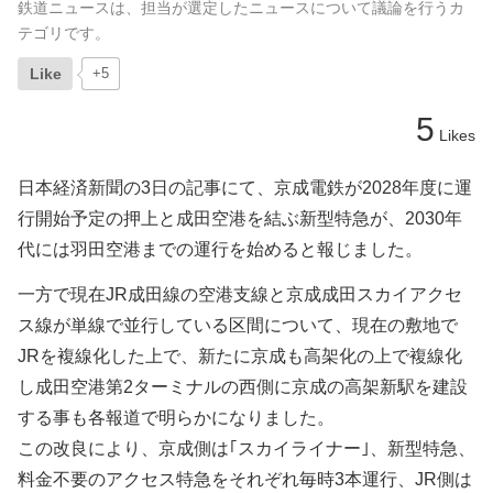
鉄道ニュースは、担当が選定したニュースについて議論を行うカ
テゴリです。
Like
+5
5
Likes
日本経済新聞の3日の記事にて、京成電鉄が2028年度に運
行開始予定の押上と成田空港を結ぶ新型特急が、2030年
代には羽田空港までの運行を始めると報じました。
一方で現在JR成田線の空港支線と京成成田スカイアクセ
ス線が単線で並行している区間について、現在の敷地で
JRを複線化した上で、新たに京成も高架化の上で複線化
し成田空港第2ターミナルの西側に京成の高架新駅を建設
する事も各報道で明らかになりました。
この改良により、京成側は｢スカイライナー｣、新型特急、
料金不要のアクセス特急をそれぞれ毎時3本運行、JR側は