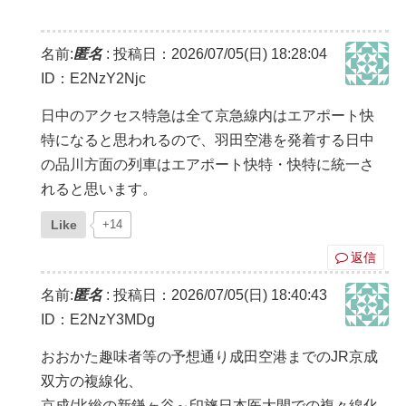
名前:
匿名
:
投稿日：2026/07/05(日) 18:28:04
ID：E2NzY2Njc
日中のアクセス特急は全て京急線内はエアポート快
特になると思われるので、羽田空港を発着する日中
の品川方面の列車はエアポート快特・快特に統一さ
れると思います。
Like
+14
返信
名前:
匿名
:
投稿日：2026/07/05(日) 18:40:43
ID：E2NzY3MDg
おおかた趣味者等の予想通り成田空港までのJR京成
双方の複線化、
京成/北総の新鎌ヶ谷～印旛日本医大間での複々線化