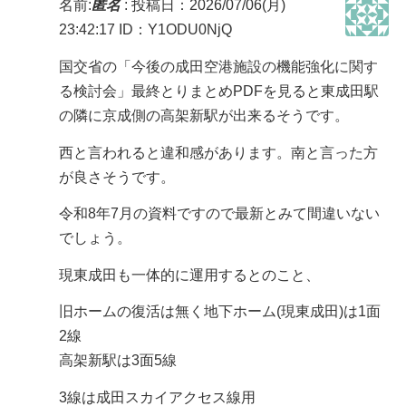
名前:
匿名
:
投稿日：2026/07/06(月)
23:42:17
ID：Y1ODU0NjQ
国交省の「今後の成田空港施設の機能強化に関す
る検討会」最終とりまとめPDFを見ると東成田駅
の隣に京成側の高架新駅が出来るそうです。
西と言われると違和感があります。南と言った方
が良さそうです。
令和8年7月の資料ですので最新とみて間違いない
でしょう。
現東成田も一体的に運用するとのこと、
旧ホームの復活は無く地下ホーム(現東成田)は1面
2線
高架新駅は3面5線
3線は成田スカイアクセス線用