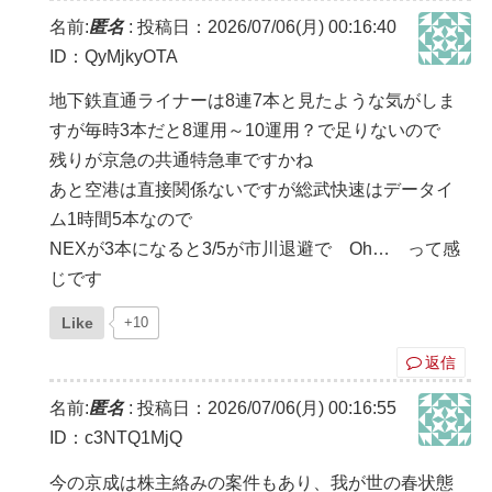
名前:
匿名
:
投稿日：2026/07/06(月) 00:16:40
ID：QyMjkyOTA
地下鉄直通ライナーは8連7本と見たような気がしま
すが毎時3本だと8運用～10運用？で足りないので
残りが京急の共通特急車ですかね
あと空港は直接関係ないですが総武快速はデータイ
ム1時間5本なので
NEXが3本になると3/5が市川退避で Oh… って感
じです
Like
+10
返信
名前:
匿名
:
投稿日：2026/07/06(月) 00:16:55
ID：c3NTQ1MjQ
今の京成は株主絡みの案件もあり、我が世の春状態