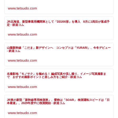
www.tetsudo.com
JR北海道、新型事業用機関車として「DD200形」を導入 8月に1両目が落成予
定 - 鉄道コム
www.tetsudo.com
山陽新幹線「こだま」新デザインへ コンセプトは「YURARI」、今冬デビュー
- 鉄道コム
www.tetsudo.com
名撮影地「モノサク」を極める！ 編成写真や流し撮り、イメージ写真撮影ま
で おすすめ撮影ポイントと楽しみ方をご紹介 - 鉄道コム
www.tetsudo.com
JR東の新型「新幹線専用検測車」、愛称は「SOAR」 検測運転スピードは「日
本最速」、2029年度中に検測開始 - 鉄道コム
www.tetsudo.com