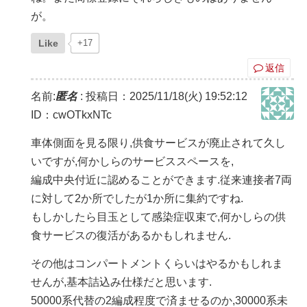
が。
Like
+17
返信
名前:
匿名
:
投稿日：2025/11/18(火) 19:52:12
ID：cwOTkxNTc
車体側面を見る限り,供食サービスが廃止されて久し
いですが,何かしらのサービススペースを,
編成中央付近に認めることができます.従来連接者7両
に対して2か所でしたが1か所に集約ですね.
もしかしたら目玉として感染症収束で,何かしらの供
食サービスの復活があるかもしれません.
その他はコンパートメントくらいはやるかもしれま
せんが,基本詰込み仕様だと思います.
50000系代替の2編成程度で済ませるのか,30000系未