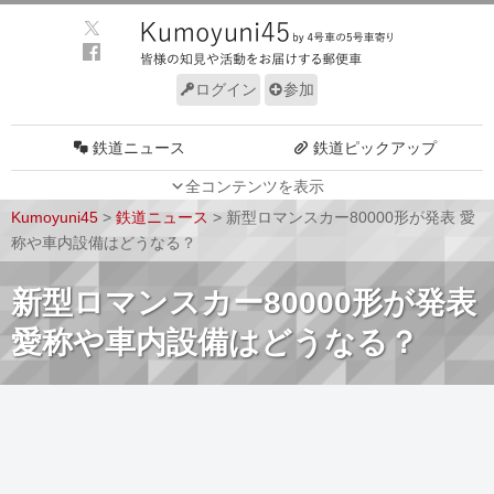
ログイン
参加
鉄道ニュース
鉄道ピックアップ
全コンテンツを表示
車両動向
施設動向
Kumoyuni45
>
鉄道ニュース
>
新型ロマンスカー80000形が発表 愛
車両技術
路線探訪
称や車内設備はどうなる？
ルール
サイトについて
新型ロマンスカー80000形が発表
愛称や車内設備はどうなる？