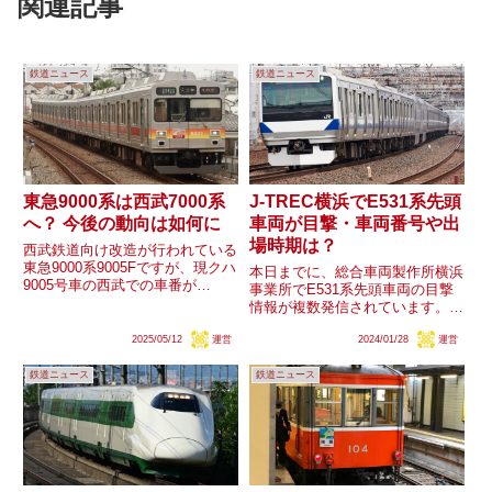
関連記事
鉄道ニュース
鉄道ニュース
東急9000系は西武7000系
J-TREC横浜でE531系先頭
へ？ 今後の動向は如何に
車両が目撃・車両番号や出
場時期は？
西武鉄道向け改造が行われている
東急9000系9005Fですが、現クハ
本日までに、総合車両製作所横浜
9005号車の西武での車番が
事業所でE531系先頭車両の目撃
「7004」になるものと推測され
情報が複数発信されています。今
る貼り紙が確認されました。新車
までの状況から、カツK409編成
番から形式は「7000系」になる
2025/05/12
運営
2024/01/28
運営
の10号車となることが見込まれ
とも推測でき、今後の公式発表や
ますが、車両番号や出場時期はど
9020系の形式・車...
鉄道ニュース
鉄道ニュース
うなるでしょうか。