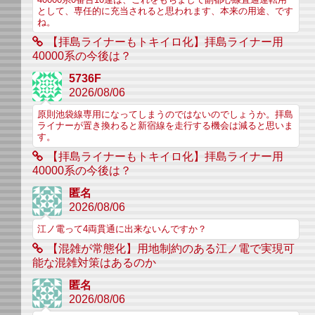
40000系0番台10連は、これをもちまして副都心線直通運転用
として、専任的に充当されると思われます、本来の用途、です
ね。
【拝島ライナーもトキイロ化】拝島ライナー用
40000系の今後は？
5736F
2026/08/06
原則池袋線専用になってしまうのではないのでしょうか。拝島
ライナーが置き換わると新宿線を走行する機会は減ると思いま
す。
【拝島ライナーもトキイロ化】拝島ライナー用
40000系の今後は？
匿名
2026/08/06
江ノ電って4両貫通に出来ないんですか？
【混雑が常態化】用地制約のある江ノ電で実現可
能な混雑対策はあるのか
匿名
2026/08/06