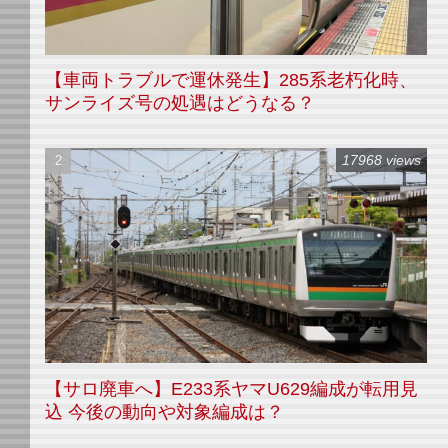
【車両トラブルで運休発生】285系老朽化時、
サンライズ号の処遇はどうなる？
17968 views
【サロ廃車へ】E233系ヤマU629編成が転用見
込 今後の動向や対象編成は？