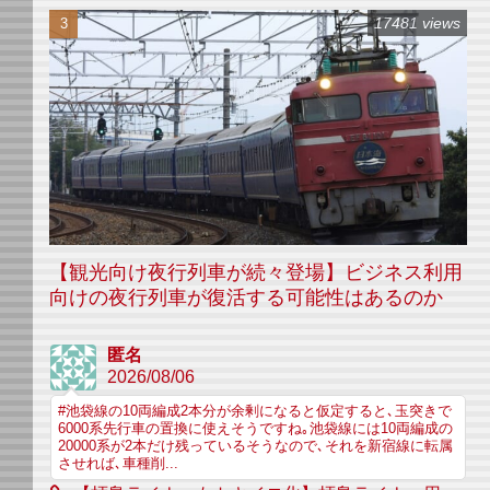
17481 views
【観光向け夜行列車が続々登場】ビジネス利用
向けの夜行列車が復活する可能性はあるのか
匿名
2026/08/06
#池袋線の10両編成2本分が余剰になると仮定すると､玉突きで
6000系先行車の置換に使えそうですね｡池袋線には10両編成の
20000系が2本だけ残っているそうなので､それを新宿線に転属
させれば､車種削...