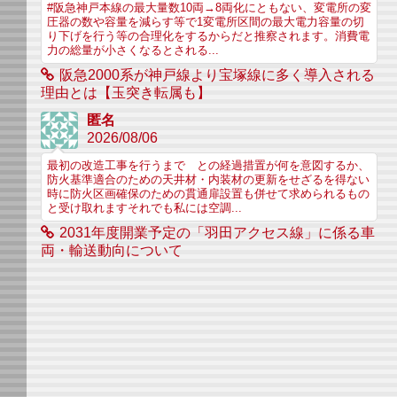
#阪急神戸本線の最大量数10両→8両化にともない、変電所の変
圧器の数や容量を減らす等で1変電所区間の最大電力容量の切
り下げを行う等の合理化をするからだと推察されます。消費電
力の総量が小さくなるとされる...
阪急2000系が神戸線より宝塚線に多く導入される
理由とは【玉突き転属も】
匿名
2026/08/06
最初の改造工事を行うまで との経過措置が何を意図するか、
防火基準適合のための天井材・内装材の更新をせざるを得ない
時に防火区画確保のための貫通扉設置も併せて求められるもの
と受け取れますそれでも私には空調...
2031年度開業予定の「羽田アクセス線」に係る車
両・輸送動向について