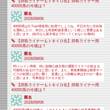
【拝島ライナーもトキイロ化】拝島ライナー用
40000系の今後は？
匿名
2026/08/06
40000系はS-Train増発用に転用でしょうね。平日夕方に渋谷発
を運転したり、休日にも有楽町線直通という感じに需要はある
と思います。(休日なら新木場まで行ってくれないか期待)
【拝島ライナーもトキイロ化】拝島ライナー用
40000系の今後は？
匿名
2026/08/06
#Sトレイン増発、特に副都心線方面の通勤ライナーが始まる
可能性があるのではと思います。また、東急東横線は着席サー
ビスが好調とは言い難く、直通により距離を伸ばすのが一案か
と思います。号車指定でクロス化で...
【拝島ライナーもトキイロ化】拝島ライナー用
40000系の今後は？
匿名
2026/08/06