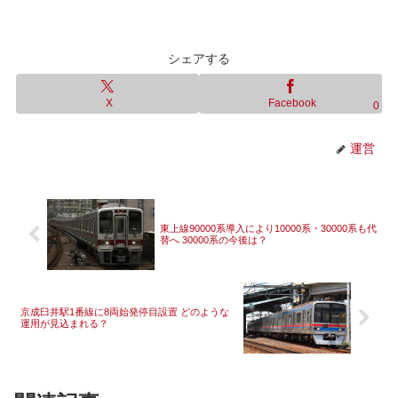
シェアする
X
Facebook
0
運営
東上線90000系導入により10000系・30000系も代
替へ 30000系の今後は？
京成臼井駅1番線に8両始発停目設置 どのような
運用が見込まれる？