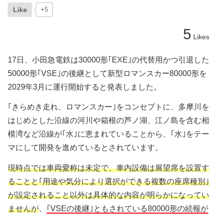
Like
+5
5
Likes
17日、小田急電鉄は30000形｢EXE｣の代替用かつ引退した
50000形｢VSE｣の後継として新型ロマンスカー80000形を
2029年3月に運行開始すると発表しました。
｢きらめき走れ、ロマンスカー｣をコンセプトに、多摩川を
はじめとした沿線の河川や箱根の芦ノ湖、江ノ島を含む相
模湾など沿線が｢水｣に恵まれていることから、｢水｣をテー
マにして開発を進めているとされています。
現時点では車両愛称は未定で、車内設備は展望席を設置す
ることと｢用途や気分により選択ができる複数の座席種別｣
が設定されること以外は具体的な内容が明らかになってい
ませんが
、
｢VSEの後継｣ともされている80000形の続報が