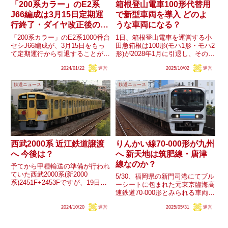
「200系カラー」のE2系
箱根登山電車100形代替用
J66編成は3月15日定期運
で新型車両を導入 どのよ
行終了・ダイヤ改正後の
うな車両になる？
E2系の動向は？
「200系カラー」のE2系1000番台
1日、箱根登山電車を運営する小
セシJ66編成が、3月15日をもっ
田急箱根は100形(モハ1形・モハ2
て定期運行から引退することが発
形)が2028年1月に引退し、その後
表されました。また、E3系はE5
新型車両が導入されると発表しま
2024/01/22
運営
2025/10/02
運営
系との併結対応改造が完了し、
した。新型車両の詳細は現時点で
E2系はE3系と併結する運用から
不明ですが、果たしてどのような
鉄道ニュース
鉄道ニュース
退く予定です。ダイヤ改正でE2
車両となるのでしょうか？
系の運用数や今後...
西武2000系 近江鉄道譲渡
りんかい線70-000形が九州
へ 今後は？
へ 新天地は筑肥線・唐津
線なのか？
予てから甲種輸送の準備が行われ
ていた西武2000系(新2000
5/30、福岡県の新門司港にてブル
系)2451F+2453Fですが、19日よ
ーシートに包まれた元東京臨海高
り甲種輸送が行われました。行先
速鉄道70-000形とみられる車両が
は彦根駅(近江鉄道彦根車両区)と
船から降ろされ、その後JR九州
なっており、近江鉄道への譲渡が
2024/10/20
運営
2025/05/31
運営
の小倉総合車両センターへ向かっ
見込まれます。西武鉄道の子会社
ています。数日前に東京港でも目
でもある近江鉄...
撃があったことから、先日廃車と