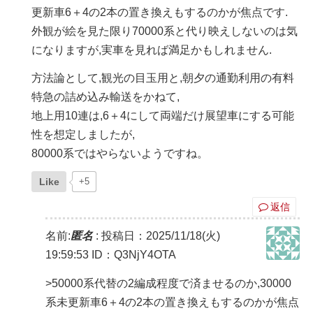
更新車6＋4の2本の置き換えもするのかが焦点です.
外観が絵を見た限り70000系と代り映えしないのは気
になりますが,実車を見れば満足かもしれません.
方法論として,観光の目玉用と,朝夕の通勤利用の有料
特急の詰め込み輸送をかねて,
地上用10連は,6＋4にして両端だけ展望車にする可能
性を想定しましたが,
80000系ではやらないようですね。
Like
+5
返信
名前:
匿名
:
投稿日：2025/11/18(火)
19:59:53
ID：Q3NjY4OTA
>50000系代替の2編成程度で済ませるのか,30000
系未更新車6＋4の2本の置き換えもするのかが焦点