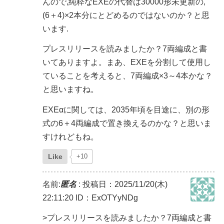
んので,純粋なEXEの代替は30000形未更新の,
(6＋4)×2本分にとどめるのではないのか？と思
います.
プレスリリースを読みましたか？7両編成と書
いてありますよ。まあ、EXEを分割して使用し
ていることを考えると、7両編成×3～4本かな？
と思いますね。
EXEαに関しては、2035年頃を目途に、別の形
式の6＋4両編成で置き換えるのかな？と思いま
すけれどもね。
Like
+10
名前:
匿名
:
投稿日：2025/11/20(木)
22:11:20
ID：ExOTYyNDg
>プレスリリースを読みましたか？7両編成と書