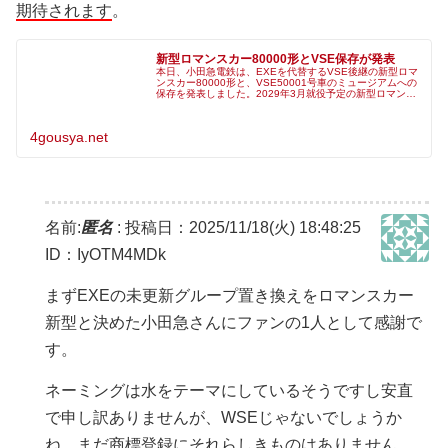
期待されます
。
新型ロマンスカー80000形とVSE保存が発表
本日、小田急電鉄は、EXEを代替するVSE後継の新型ロマ
ンスカー80000形と、VSE50001号車のミュージアムへの
保存を発表しました。2029年3月就役予定の新型ロマンス
カー、車両開発コンセプト「きらめき走れ、ロマンスカ
ー」に決定！２０
4gousya.net
名前:
匿名
:
投稿日：2025/11/18(火) 18:48:25
ID：IyOTM4MDk
まずEXEの未更新グループ置き換えをロマンスカー
新型と決めた小田急さんにファンの1人として感謝で
す。
ネーミングは水をテーマにしているそうですし安直
で申し訳ありませんが、WSEじゃないでしょうか
ね。まだ商標登録にそれらしきものはありません