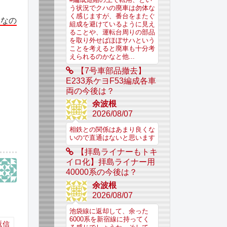
う状況でクハの廃車は勿体な
く感じますが、番台をまたぐ
故なの
組成を避けているように見え
ることや、運転台周りの部品
を取り外せばほぼサハという
ことを考えると廃車も十分考
えられるのかなと他...
【7号車部品撤去】
E233系ケヨF53編成各車
両の今後は？
余波根
2026/08/07
相鉄との関係はあまり良くな
いので直通はないと思います
【拝島ライナーもトキ
イロ化】拝島ライナー用
40000系の今後は？
余波根
2026/08/07
池袋線に返却して、余った
6000系を新宿線に持ってく
返信