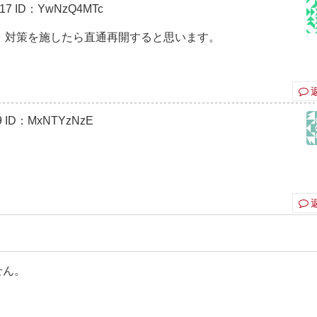
17
ID：YwNzQ4MTc
。対策を施したら直通再開すると思います。
9
ID：MxNTYzNzE
せん。