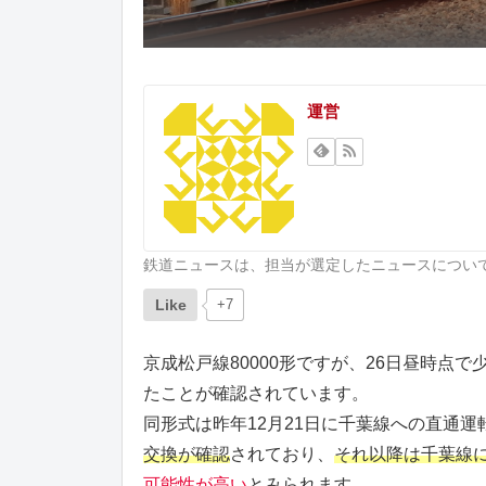
運営
鉄道ニュースは、担当が選定したニュースについ
Like
+7
京成松戸線80000形ですが、26日昼時点で
たことが確認されています。
同形式は昨年12月21日に千葉線への直通運
交換が確認
されており、
それ以降は千葉線
可能性が高い
とみられます。