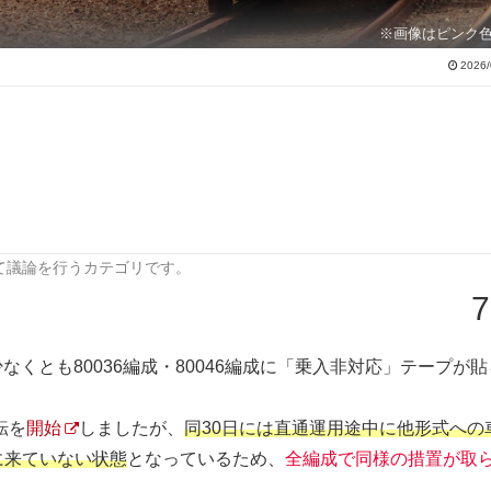
※画像はピンク
2026/
て議論を行うカテゴリです。
7
少なくとも80036編成・80046編成に「乗入非対応」テープが
転を
開始
しましたが、
同30日には直通運用途中に他形式への
に来ていない状態
となっているため、
全編成で同様の措置が取