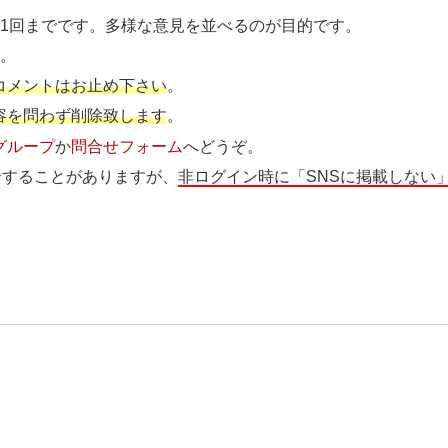
ト1回までです。多様な意見を並べるのが目的です。
す
。
コメントはお止め下さい
。
容を問わず削除致します
。
グループ
か
問合せフォーム
へどうぞ。
介することがありますが、
非ログイン時に「SNSに掲載しない