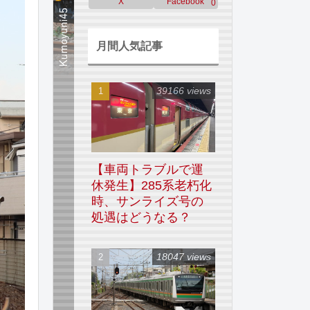
X
Facebook
0
月間人気記事
39166 views
【車両トラブルで運
休発生】285系老朽化
時、サンライズ号の
処遇はどうなる？
18047 views