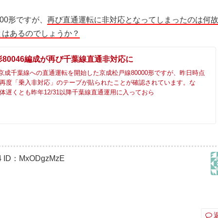
00形ですが、
再び直通運転に非対応となってしまったのは何
とはあるのでしょうか？
0形80046編成が再び千葉線直通非対応に
より京成千葉線への直通運転を開始した京成松戸線80000形ですが、昨日時点
成に再度「乗入非対応」のテープが貼られたことが確認されています。な
形自体遅くとも昨年12/31以降千葉線直通運用に入っておら
4
ID：MxODgzMzE