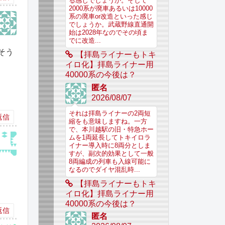
る感じでしょうか。そして
2000系が廃車あるいは10000
系の廃車or改造といった感じ
でしょうか。武蔵野線直通開
始は2028年なのでその頃ま
でに改造...
そう
【拝島ライナーもトキ
イロ化】拝島ライナー用
40000系の今後は？
匿名
2026/08/07
それは拝島ライナーの2両短
返信
縮をも意味しますね。一方
で、本川越駅の旧・特急ホー
ムを1両延長してトキイロラ
イナー導入時に8両分としま
すが、副次的効果として一般
8両編成の列車も入線可能に
なるのでダイヤ混乱時...
【拝島ライナーもトキ
イロ化】拝島ライナー用
40000系の今後は？
返信
匿名