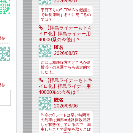
2026/08/07
平日下りのS-TRAINを飯能ま
で延長運転するのに充てるの
では？
【拝島ライナーもトキ
イロ化】拝島ライナー用
返信
40000系の今後は？
匿名
2026/08/07
西武は相鉄線方面どころか新
横浜への直通すらも否定的で
したよ。
【拝島ライナーもトキ
返信
イロ化】拝島ライナー用
40000系の今後は？
匿名
2026/08/06
昨今のQシートは早い時間帯
の列車は満席or通路側数席残
しが状態化しているので、減
車したことで需要を取りこぼ