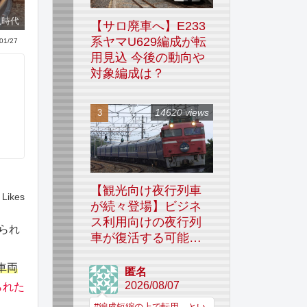
色時代
【サロ廃車へ】E233
系ヤマU629編成が転
01/27
用見込 今後の動向や
対象編成は？
14620 views
【観光向け夜行列車
Likes
が続々登場】ビジネ
ス利用向けの夜行列
貼られ
車が復活する可能性
はあるのか
車両
匿名
2026/08/07
られた
#編成短縮の上で転用、とい