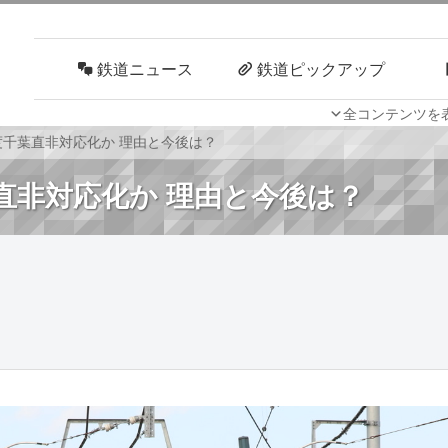
鉄道ニュース
鉄道ピックアップ
全コンテンツを
車両技術
路線探訪
再度千葉直非対応化か 理由と今後は？
葉直非対応化か 理由と今後は？