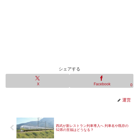
シェアする
X
Facebook
0
運営
西武が新レストラン列車導入へ 列車名や既存の
52席の至福はどうなる？