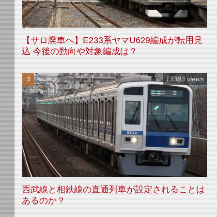
【サロ廃車へ】E233系ヤマU629編成が転用見
込 今後の動向や対象編成は？
13383 views
西武線と相鉄線の直通列車が設定されることは
あるのか？