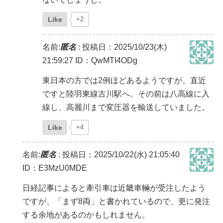
Like
+2
名前:
匿名
:
投稿日：2025/10/23(木)
21:59:27
ID：QwMTI4ODg
東日本の方では2例ほどあるようですが。直近
ですと陸羽東線古川駅へ。その前は八高線に入
線し、高麗川まで変圧器を輸送していました。
Like
+4
名前:
匿名
:
投稿日：2025/10/22(水) 21:05:40
ID：E3MzU0MDE
日経記事によると牽引車は近畿車輛が受注したよう
ですが、「まず8両」と書かれているので、更に発注
する余地があるのかもしれません。