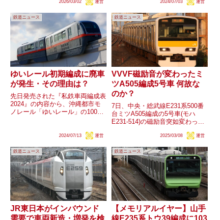
2026/03/02
運営
2024/07/03
運営
京成・都営車のアクセス特急、
（39,40,41）を譲受することが公
3200形、松戸線を除き、2020年
表されました。キハ100系・キハ
鉄道ニュース
鉄道ニュース
以降、主にタブレット端末を使用
110系に他社譲渡が発生するのは
した（半）自動放送が...
初めてのことです。キハ...
ゆいレール初期編成に廃車
VVVF磁励音が変わったミ
が発生・その理由は？
ツA505編成5号車 何故な
のか？
先日発売された『私鉄車両編成表
2024』の内容から、沖縄都市モ
7日、中央・総武線E231系500番
ノレール「ゆいレール」の1000
台ミツA505編成の5号車(モハ
形のうち、開業時から運用されて
E231-514)の磁励音突如変わった
いた初期編成の一部が2023年に
ことが確認されています。ソフト
廃車となったことが明らかになり
2024/07/13
運営
2025/03/08
運営
変更によるものにも感じますが、
ました。対象は第1編成
ユニット相手であるモハE230-
（1201+1101）、第3編成...
鉄道ニュース
鉄道ニュース
514に関しては磁励音の変更はあ
りません。...
JR東日本がインバウンド
【メモリアルイヤー】山手
需要で車両新造・増発を検
線E235系トウ39編成に103