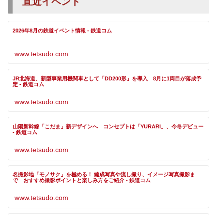
直近イベント
2026年8月の鉄道イベント情報 - 鉄道コム
www.tetsudo.com
JR北海道、新型事業用機関車として「DD200形」を導入 8月に1両目が落成予
定 - 鉄道コム
www.tetsudo.com
山陽新幹線「こだま」新デザインへ コンセプトは「YURARI」、今冬デビュー
- 鉄道コム
www.tetsudo.com
名撮影地「モノサク」を極める！ 編成写真や流し撮り、イメージ写真撮影ま
で おすすめ撮影ポイントと楽しみ方をご紹介 - 鉄道コム
www.tetsudo.com