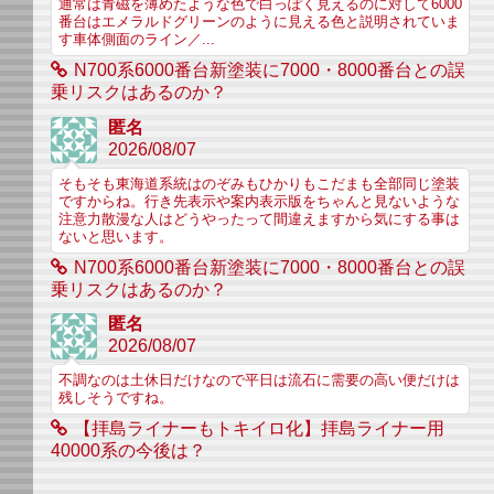
通常は青磁を薄めたような色で白っぽく見えるのに対して6000
番台はエメラルドグリーンのように見える色と説明されていま
す車体側面のライン／...
N700系6000番台新塗装に7000・8000番台との誤
乗リスクはあるのか？
匿名
2026/08/07
そもそも東海道系統はのぞみもひかりもこだまも全部同じ塗装
ですからね。行き先表示や案内表示版をちゃんと見ないような
注意力散漫な人はどうやったって間違えますから気にする事は
ないと思います。
N700系6000番台新塗装に7000・8000番台との誤
乗リスクはあるのか？
匿名
2026/08/07
不調なのは土休日だけなので平日は流石に需要の高い便だけは
残しそうですね。
【拝島ライナーもトキイロ化】拝島ライナー用
40000系の今後は？