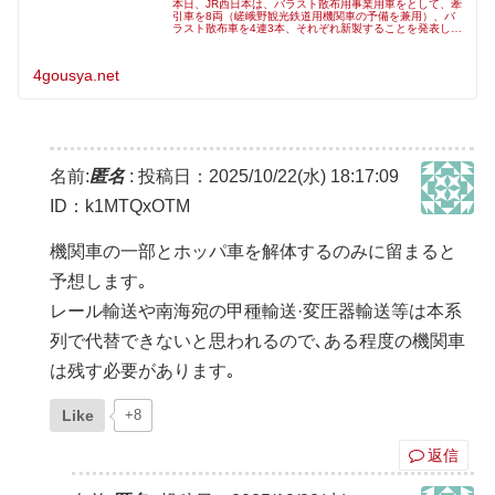
本日、JR西日本は、バラスト散布用事業用車をとして、牽
引車を8両（嵯峨野観光鉄道用機関車の予備を兼用）、バ
ラスト散布車を4連3本、それぞれ新製することを発表しま
した。牽引車はハイブリッド気動車となり、回送列車の牽
引でも使用します。2027年
4gousya.net
名前:
匿名
:
投稿日：2025/10/22(水) 18:17:09
ID：k1MTQxOTM
機関車の一部とホッパ車を解体するのみに留まると
予想します｡
レール輸送や南海宛の甲種輸送·変圧器輸送等は本系
列で代替できないと思われるので､ある程度の機関車
は残す必要があります｡
Like
+8
返信