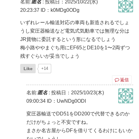
名前:
匿名
:
投稿日：2025/10/22(水)
20:23:37
ID：k0MDg0ODg
いずれレール輸送対応の車両も新造されるでしょ
うし変圧器輸送など電気式気動車では無理な分は
JR貨物に委託するという形になるでしょう
梅小路ややまぐち用にEF65とDE10を1〜2両ずつ
残すぐらいが妥当でしょう
Like
+14
返信
名前:
匿名
:
投稿日：2025/10/23(木)
09:00:34
ID：UwNDg0ODI
変圧器輸送でDD51をDD200で代替できるのか
だけがちょっと不安ですね。
まさか名古屋からDFを借りてくるわけにもいか
ないでしょうし。