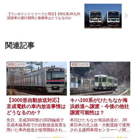
【ワンポイントリリーフと明言】E501系JR九州
譲渡車の運行期間と後継車はどうなるのか
関連記事
鉄道ニュース
鉄道ニュース
【3000形自動放送対応】
キハ100系がひたちなか海
京成電鉄の車内放送事情は
浜鉄道へ譲渡・今後の他社
どうなるのか？
譲渡可能性は？
先日、京成3000形の3028編成で
本日ひたちなか海浜鉄道が、JR
京成本線系統での自動放送装置を
東日本の北上線・大船渡線で運用
用いた車内放送が使用開始されま
される盛岡車両センター一ノ関派
した。京成電鉄の一般列車では、
出所配置のキハ100形3両