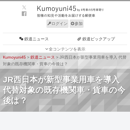
ログイン
参加
鉄道ニュース
鉄道ピックアップ
全コンテンツを表示
車両動向
施設動向
Kumoyuni45
>
鉄道ニュース
>
JR西日本が新型事業用車を導入 代替
車両技術
路線探訪
対象の既存機関車・貨車の今後は？
ルール
サイトについて
JR西日本が新型事業用車を導入
代替対象の既存機関車・貨車の今
後は？