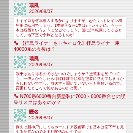
瑞風
2026/08/07
トキイロを何本導入するかによりますが、恐らくsトレイン増
発用に転用でしょう。1本導入なら1本はsトレインに、もう一
本は残留というふうになるでしょう。仮に2本転属してくると
して、地下直で余剰となるものが...
【拝島ライナーもトキイロ化】拝島ライナー用
40000系の今後は？
瑞風
2026/08/07
誤乗はあり得るのではないのでしょうか？塗装案を見ていて
も、一般人からしたらほぼほぼ同じ様な塗装に見えてしまうか
もしれないですし、放送すら聞いていない人も多数いるので、
変更したところで何があるのかと思い...
N700系6000番台新塗装に7000・8000番台との誤
乗リスクはあるのか？
匿名
2026/08/07
例えば新神戸にしてもホームドア設置駅でも基本は窓下帯も見
える配置なのであまり関係ないのでは