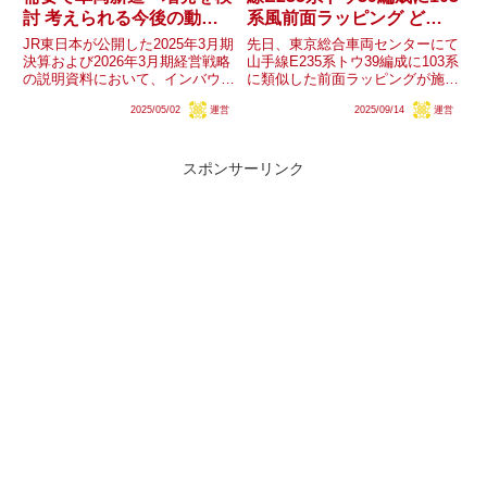
討 考えられる今後の動き
系風前面ラッピング どの
は？
ような企画なのか？
JR東日本が公開した2025年3月期
先日、東京総合車両センターにて
決算および2026年3月期経営戦略
山手線E235系トウ39編成に103系
の説明資料において、インバウン
に類似した前面ラッピングが施さ
ド需要の獲得に向けて増発や車両
れていることが確認されていま
2025/05/02
運営
2025/09/14
運営
新造等での輸送力増強も検討して
す。なお、今年は山手線の前身が
いることが明らかにされました。
開業140周年、環状運転開始から
今後『インバウンド需要の獲得』
100周年、現在活躍するE235系も
が念頭にある列車増発...
デビュー10周年...
スポンサーリンク