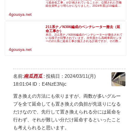
う延命化工事」が計画されていることが、公開された労働
組合資料より明らかになりました。2024年度は10編成が
計画されており、大宮総合車両センターで施工されます。
また、会社より延命化工事
4gousya.net
211系ナノN306編成のベンチレーター撤去（延
命工事か）
本日、211系ナノN306編成のベンチレーターが撤去されて
いる様子が目撃されています。次年度から高崎車両センタ
ーの211系に延命工事が施工される計画ですが、その際に
「車両の屋根上のベンチレーターを撤去」することが判明
しており、状況からナノN
4gousya.net
名前:
南瓜西瓜
:
投稿日：2024/03/11(月)
18:01:04
ID：E4NzE3Njc
置き換えの方法にも依りますが、両数が多いグルー
プを全て延命しても置き換えの負担が先送りになる
だけなので、先行して置き換えられる分には延命を
行わず、それが難しい分だけ延命するといったこと
も考えられると思います。