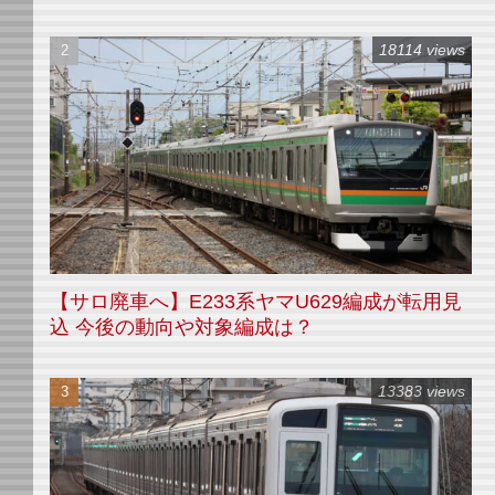
18114 views
【サロ廃車へ】E233系ヤマU629編成が転用見
込 今後の動向や対象編成は？
13383 views