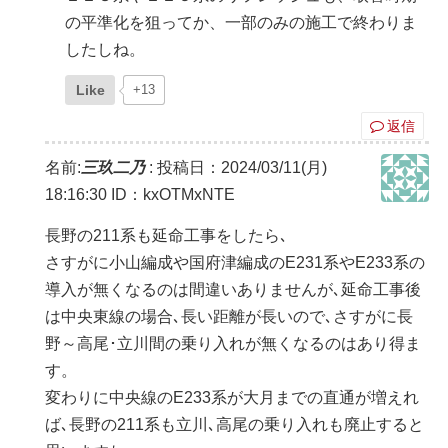
の平準化を狙ってか、一部のみの施工で終わりま
したしね。
Like
+13
返信
名前:
三玖二乃
:
投稿日：2024/03/11(月)
18:16:30
ID：kxOTMxNTE
長野の211系も延命工事をしたら､
さすがに小山編成や国府津編成のE231系やE233系の
導入が無くなるのは間違いありませんが､延命工事後
は中央東線の場合､長い距離が長いので､さすがに長
野～高尾･立川間の乗り入れが無くなるのはあり得ま
す。
変わりに中央線のE233系が大月までの直通が増えれ
ば､長野の211系も立川､高尾の乗り入れも廃止すると