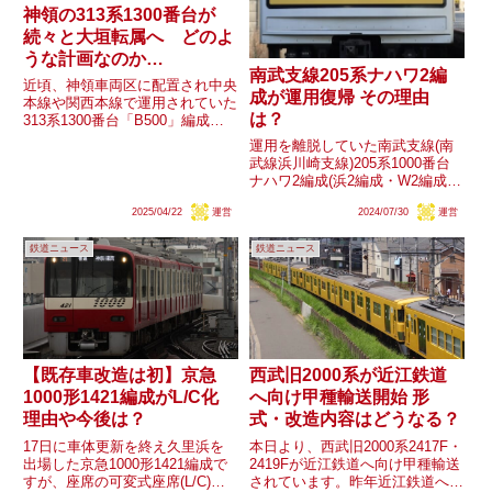
神領の313系1300番台が
続々と大垣転属へ どのよ
うな計画なのか
南武支線205系ナハワ2編
【B500→R200】
近頃、神領車両区に配置され中央
成が運用復帰 その理由
本線や関西本線で運用されていた
は？
313系1300番台「B500」編成
が、大垣車両区に転属し
運用を離脱していた南武支線(南
「R200」編成として飯田線で運
武線浜川崎支線)205系1000番台
用を開始する動きが続いていま
ナハワ2編成(浜2編成・W2編成)
す。現時点でシンB508編成→カ
が7月30日、営業運転に復帰しま
キR201編成、シンB509編...
2025/04/22
運営
2024/07/30
運営
した。同編成及びナハワ1編成は
E127系に置き換えられ余剰とな
鉄道ニュース
鉄道ニュース
っていましたが、何故このタイミ
ングで運用復帰し...
【既存車改造は初】京急
西武旧2000系が近江鉄道
1000形1421編成がL/C化
へ向け甲種輸送開始 形
理由や今後は？
式・改造内容はどうなる？
17日に車体更新を終え久里浜を
本日より、西武旧2000系2417F・
出場した京急1000形1421編成で
2419Fが近江鉄道へ向け甲種輸送
すが、座席の可変式座席(L/C)化
されています。昨年近江鉄道へ譲