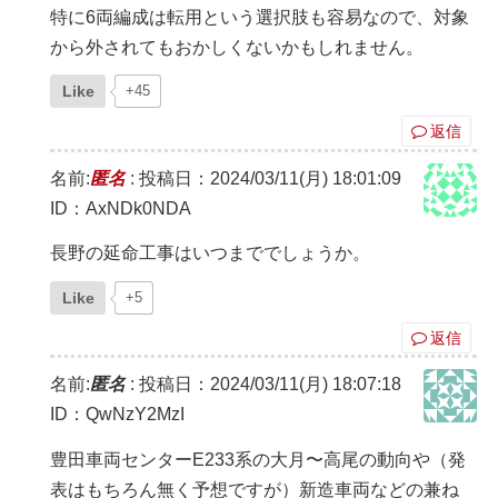
特に6両編成は転用という選択肢も容易なので、対象
から外されてもおかしくないかもしれません。
Like
+45
返信
名前:
匿名
:
投稿日：2024/03/11(月) 18:01:09
ID：AxNDk0NDA
長野の延命工事はいつまででしょうか。
Like
+5
返信
名前:
匿名
:
投稿日：2024/03/11(月) 18:07:18
ID：QwNzY2MzI
豊田車両センターE233系の大月〜高尾の動向や（発
表はもちろん無く予想ですが）新造車両などの兼ね