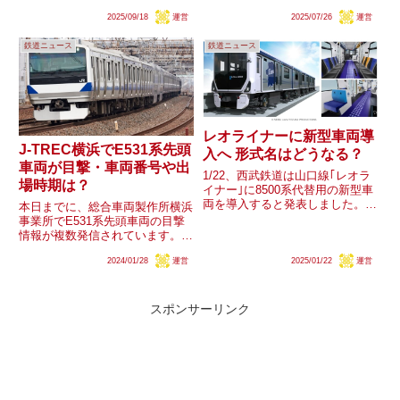
が行われています。京急では
渡された新2000系2451F・2453F
2025/09/18
運営
2025/07/26
運営
1000形1890番台で可変式座席が
は塗色は西武時代のまま検測装置
導入されていますが、既存車両の
を搭載した200形｢ドクターガチ
鉄道ニュース
鉄道ニュース
改造は初めてのことです。果たし
ャコン｣となり間もなくデビュー
て今回1421編成...
予定...
レオライナーに新型車両導
J-TREC横浜でE531系先頭
入へ 形式名はどうなる？
車両が目撃・車両番号や出
1/22、西武鉄道は山口線｢レオラ
場時期は？
イナー｣に8500系代替用の新型車
両を導入すると発表しました。現
本日までに、総合車両製作所横浜
時点で形式名が明らかとなってお
事業所でE531系先頭車両の目撃
らず、新型車両の発表としては異
情報が複数発信されています。今
例の形態ですが果たしてどうなる
までの状況から、カツK409編成
のでしょうか？
2024/01/28
運営
2025/01/22
運営
の10号車となることが見込まれ
ますが、車両番号や出場時期はど
うなるでしょうか。
スポンサーリンク