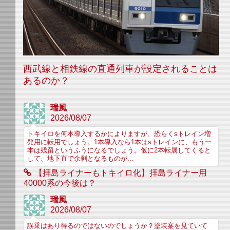
西武線と相鉄線の直通列車が設定されることは
あるのか？
瑞風
2026/08/07
トキイロを何本導入するかによりますが、恐らくsトレイン増
発用に転用でしょう。1本導入なら1本はsトレインに、もう一
本は残留というふうになるでしょう。仮に2本転属してくると
して、地下直で余剰となるものが...
【拝島ライナーもトキイロ化】拝島ライナー用
40000系の今後は？
瑞風
2026/08/07
誤乗はあり得るのではないのでしょうか？塗装案を見ていて