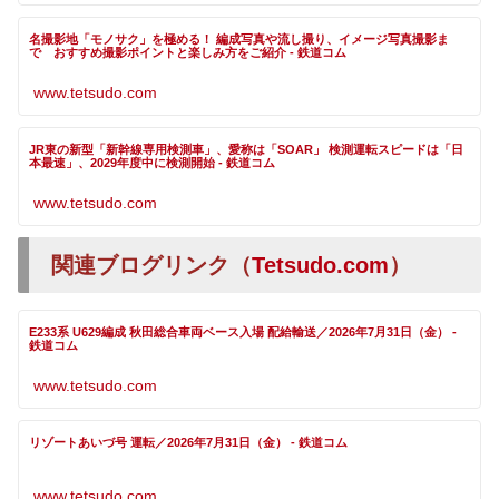
名撮影地「モノサク」を極める！ 編成写真や流し撮り、イメージ写真撮影ま
で おすすめ撮影ポイントと楽しみ方をご紹介 - 鉄道コム
www.tetsudo.com
JR東の新型「新幹線専用検測車」、愛称は「SOAR」 検測運転スピードは「日
本最速」、2029年度中に検測開始 - 鉄道コム
www.tetsudo.com
関連ブログリンク（
Tetsudo.com
）
E233系 U629編成 秋田総合車両ベース入場 配給輸送／2026年7月31日（金） -
鉄道コム
www.tetsudo.com
リゾートあいづ号 運転／2026年7月31日（金） - 鉄道コム
www.tetsudo.com