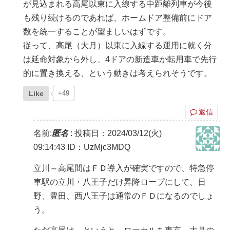
が見込まれる高尾以東に入線する中距離列車が今後
も残り続けるのであれば、ホームドア整備前にドア
数を統一することが望ましいはずです。
従って、高尾（大月）以東に入線する運用に就く分
は延命対象から外し、4ドアの新造車か転用車で先行
的に置き換える、という動きは考えられそうです。
Like
+49
返信
名前:
匿名
:
投稿日：2024/03/12(火)
09:14:43
ID：UzMjc3MDQ
立川～高尾間はＦＤ導入が確実ですので、特急停
車駅の立川・八王子だけ昇降ロープにして、日
野、豊田、西八王子は通常のＦＤになるのでしょ
う。