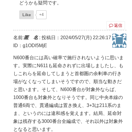
どうかも疑問です。
Like
+4
返信
名前:
匿 名
:
投稿日：2024/05/27(月) 22:26:17
ID：g1ODI5MjE
N600番台には高い確率で施行されないように思いま
す。実際にN611も延命されずに出場しましたし、も
しこれらを延命してしまうと首都圏の余剰車の行き
場がなくなってしまいそうですので、順当な動きだ
と思います。そして、N600番台が対象外ならば、
1000番台も対象外となりそうです。同じ中央本線の
普通6両で、貫通編成は置き換え、3+3は211系のま
ま、というのには違和感を覚えます。結局、延命対
象は残存する3000番台全編成で、それ以外は対象外
となると思います。