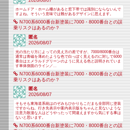
2026/08/07
ホームドア・ホーム柵があると窓下帯では識別にならないんで
すよね。そういう意味では難があるデザインに思えます。
N700系6000番台新塗装に7000・8000番台との誤
乗リスクはあるのか？
匿名
2026/08/07
光の当たり方によっての見え方の差ですが、7000/8000番台は
通常は青磁を薄めたような色で白っぽく見えるのに対して6000
番台はエメラルドグリーンのように見える色と説明されていま
す車体側面のライン／...
N700系6000番台新塗装に7000・8000番台との誤
乗リスクはあるのか？
匿名
2026/08/07
そもそも東海道系統はのぞみもひかりもこだまも全部同じ塗装
ですからね。行き先表示や案内表示版をちゃんと見ないような
注意力散漫な人はどうやったって間違えますから気にする事は
ないと思います。
N700系6000番台新塗装に7000・8000番台との誤