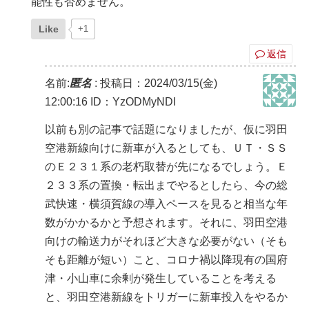
能性も否めません。
Like
+1
返信
名前:
匿名
:
投稿日：2024/03/15(金)
12:00:16
ID：YzODMyNDI
以前も別の記事で話題になりましたが、仮に羽田
空港新線向けに新車が入るとしても、ＵＴ・ＳＳ
のＥ２３１系の老朽取替が先になるでしょう。Ｅ
２３３系の置換・転出までやるとしたら、今の総
武快速・横須賀線の導入ペースを見ると相当な年
数がかかるかと予想されます。それに、羽田空港
向けの輸送力がそれほど大きな必要がない（そも
そも距離が短い）こと、コロナ禍以降現有の国府
津・小山車に余剰が発生していることを考える
と、羽田空港新線をトリガーに新車投入をやるか