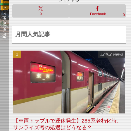
X
Facebook
0
月間人気記事
32462 views
【車両トラブルで運休発生】285系老朽化時、
サンライズ号の処遇はどうなる？