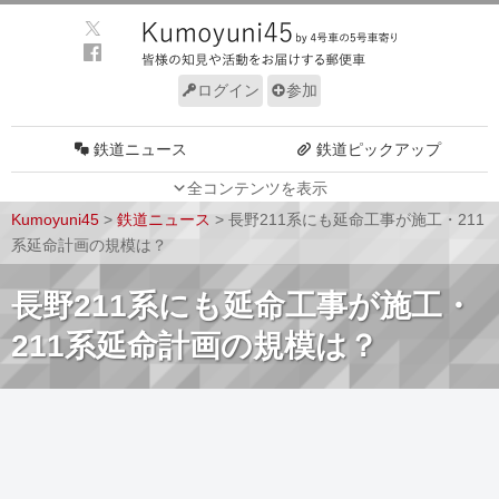
ログイン
参加
鉄道ニュース
鉄道ピックアップ
全コンテンツを表示
車両動向
施設動向
Kumoyuni45
>
鉄道ニュース
>
長野211系にも延命工事が施工・211
車両技術
路線探訪
系延命計画の規模は？
ルール
サイトについて
長野211系にも延命工事が施工・
211系延命計画の規模は？