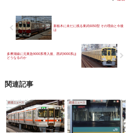
新栃木に未だに残る東武6050型 その理由と今後
は
多摩湖線に元東急9000系導入後、西武9000系は
どうなるのか
関連記事
鉄道ニュース
鉄道ニュース