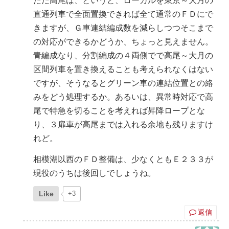
ただ高尾は、というと、ローカルを東京～大月の
直通列車で全面置換できれば全て通常のＦＤにで
きますが、Ｇ車連結編成数を減らしつつそこまで
の対応ができるかどうか、ちょっと見えません。
青編成なり、分割編成の４両側でで高尾～大月の
区間列車を置き換えることも考えられなくはない
ですが、そうなるとグリーン車の連結位置との絡
みをどう処理するか。あるいは、異常時対応で高
尾で特急を切ることを考えれば昇降ロープとな
り、３扉車が高尾までは入れる余地も残りますけ
れど。
相模湖以西のＦＤ整備は、少なくともＥ２３３が
現役のうちは後回しでしょうね。
Like
+3
返信