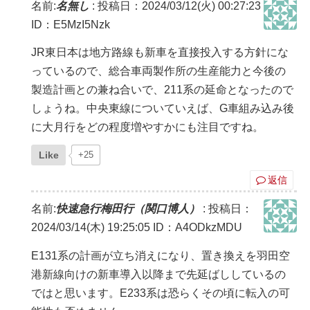
名前:
名無し
:
投稿日：2024/03/12(火) 00:27:23
ID：E5MzI5Nzk
JR東日本は地方路線も新車を直接投入する方針にな
っているので、総合車両製作所の生産能力と今後の
製造計画との兼ね合いで、211系の延命となったので
しょうね。中央東線についていえば、G車組み込み後
に大月行をどの程度増やすかにも注目ですね。
Like
+25
返信
名前:
快速急行梅田行（関口博人）
:
投稿日：
2024/03/14(木) 19:25:05
ID：A4ODkzMDU
E131系の計画が立ち消えになり、置き換えを羽田空
港新線向けの新車導入以降まで先延ばししているの
ではと思います。E233系は恐らくその頃に転入の可