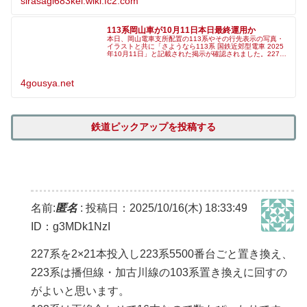
sirasagi683kei.wiki.fc2.com
113系岡山車が10月11日本日最終運用か
本日、岡山電車支所配置の113系やその行先表示の写真・
イラストと共に「さようなら113系 国鉄近郊型電車 2025
年10月11日」と記載された掲示が確認されました。227系
500番台「Urara(うらら)」への置き換えが進む同所の113
系の
4gousya.net
鉄道ピックアップを投稿する
名前:
匿名
:
投稿日：2025/10/16(木) 18:33:49
ID：g3MDk1NzI
227系を2×21本投入し223系5500番台ごと置き換え、
223系は播但線・加古川線の103系置き換えに回すの
がよいと思います。