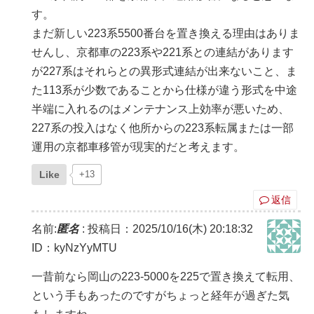
す。
まだ新しい223系5500番台を置き換える理由はありま
せんし、京都車の223系や221系との連結があります
が227系はそれらとの異形式連結が出来ないこと、ま
た113系が少数であることから仕様が違う形式を中途
半端に入れるのはメンテナンス上効率が悪いため、
227系の投入はなく他所からの223系転属または一部
運用の京都車移管が現実的だと考えます。
Like
+13
返信
名前:
匿名
:
投稿日：2025/10/16(木) 20:18:32
ID：kyNzYyMTU
一昔前なら岡山の223-5000を225で置き換えて転用、
という手もあったのですがちょっと経年が過ぎた気