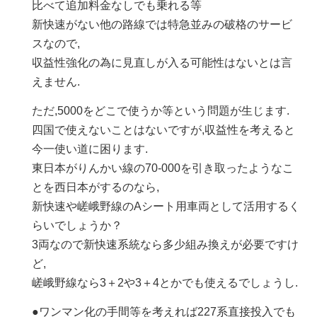
比べて追加料金なしでも乗れる等
新快速がない他の路線では特急並みの破格のサービ
スなので,
収益性強化の為に見直しが入る可能性はないとは言
えません.
ただ,5000をどこで使うか等という問題が生じます.
四国で使えないことはないですが,収益性を考えると
今一使い道に困ります.
東日本がりんかい線の70-000を引き取ったようなこ
とを西日本がするのなら,
新快速や嵯峨野線のAシート用車両として活用するく
らいでしょうか？
3両なので新快速系統なら多少組み換えが必要ですけ
ど,
嵯峨野線なら3＋2や3＋4とかでも使えるでしょうし.
●ワンマン化の手間等を考えれば227系直接投入でも