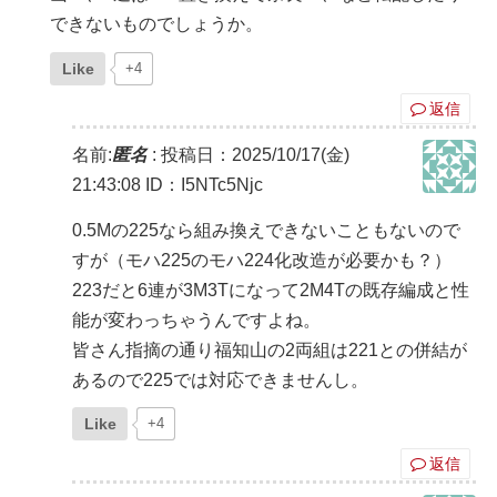
できないものでしょうか。
Like
+4
返信
名前:
匿名
:
投稿日：2025/10/17(金)
21:43:08
ID：I5NTc5Njc
0.5Mの225なら組み換えできないこともないので
すが（モハ225のモハ224化改造が必要かも？）
223だと6連が3M3Tになって2M4Tの既存編成と性
能が変わっちゃうんですよね。
皆さん指摘の通り福知山の2両組は221との併結が
あるので225では対応できませんし。
Like
+4
返信