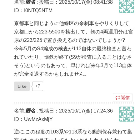
名前:
匿名
:
投稿日：2025/10/17(金) 08:41:38
ID：I0NTQ5NTM
京都車と同じように他線区の余剰車をやりくりして
京都口から223-5500を捻出して、朝の4両運用分は宮
原の223/225で置き換えるのではないでしょうか?
今年5月のS4編成の検査が113自体の最終検査と言わ
れていたり、懐鉄が終了(S9が検査に入ることはなさ
そう)というのもあって、早ければ来年3月で113自体
が完全引退するかもしれません。
Like
+7
返信
名前:
匿名
:
投稿日：2025/10/17(金) 17:24:36
ID：UwMzAxMjY
逆に,この程度の103系や113系なら動態保存兼ねて集