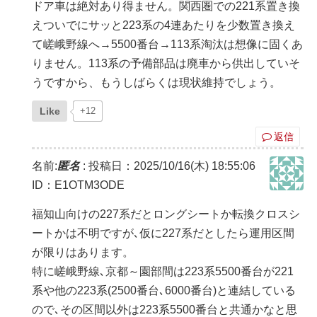
ドア車は絶対あり得ません。関西圏での221系置き換
えついでにサッと223系の4連あたりを少数置き換え
て嵯峨野線へ→5500番台→113系淘汰は想像に固くあ
りません。113系の予備部品は廃車から供出していそ
うですから、もうしばらくは現状維持でしょう。
Like
+12
返信
名前:
匿名
:
投稿日：2025/10/16(木) 18:55:06
ID：E1OTM3ODE
福知山向けの227系だとロングシートか転換クロスシ
ートかは不明ですが､仮に227系だとしたら運用区間
が限りはあります。
特に嵯峨野線､京都～園部間は223系5500番台が221
系や他の223系(2500番台､6000番台)と連結している
ので､その区間以外は223系5500番台と共通かなと思