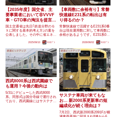
【2035年度】国交省、主
【車両数に余裕有り】常磐
要事業者において非VVVF
快速線E231系の転出は有
車・GTO車の淘汰を提言
り得るのか？
実現有無・今後は？
国土交通省は先日｢鉄道分野のＧ
常磐快速線で活躍するE231系0番
Ｘに関する基本的考え方｣の案を
台は現在運用数に対して車両数に
公表しました。その中に省エネに
余裕があるようです。E231系0番
向けた目標の案として、主要事業
台を巡っては中央・総武線用の車
2025/09/10
ｴｽｾﾌﾞﾝ
2026/06/02
ｴｽｾﾌﾞﾝ
者において2035年度までに非
両がワンマン化対象外・E235系
VVVF車・初期のVVVF車(GTO方
の転入で何かしらの動きが起こる
鉄道ピックアップ
鉄道ピックアップ
式)を置き換えることを提言して
見込みです。過去には元中央・総
います。一方で東武やJ...
武線車であるマト11...
西武8000系は西武園線で
も運用？今後の動向は
5/31にデビューした西武8000
サステナ車両が来てもな
系。同形式は国分寺線で運行され
お… 新2000系更新車の短
ており、西武園線にはサステナ車
両が導入されないことが過去に鉄
編成化が続く理由は？
道コムによる西武鉄道に取材をし
7月2日、西武新2000系2091Fが横
た記事にて明かされていました
瀬車両基地に回送され8連から6