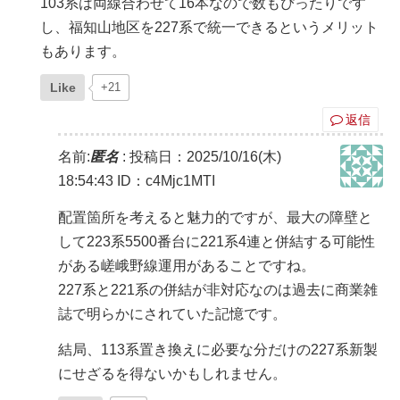
103系は両線合わせて16本なので数もぴったりです
し、福知山地区を227系で統一できるというメリット
もあります。
Like
+21
返信
名前:
匿名
:
投稿日：2025/10/16(木)
18:54:43
ID：c4Mjc1MTI
配置箇所を考えると魅力的ですが、最大の障壁と
して223系5500番台に221系4連と併結する可能性
がある嵯峨野線運用があることですね。
227系と221系の併結が非対応なのは過去に商業雑
誌で明らかにされていた記憶です。
結局、113系置き換えに必要な分だけの227系新製
にせざるを得ないかもしれません。