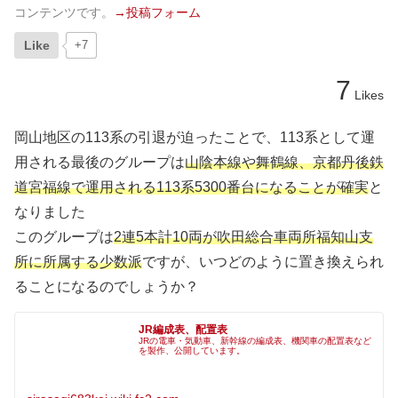
コンテンツです。
→投稿フォーム
Like
+7
7
Likes
岡山地区の113系の引退が迫ったことで、113系として運
用される最後のグループは
山陰本線や舞鶴線、京都丹後鉄
道宮福線で運用される113系5300番台になることが確実
と
なりました
このグループは
2連5本計10両が吹田総合車両所福知山支
所に所属する少数派
ですが、いつどのように置き換えられ
ることになるのでしょうか？
JR編成表、配置表
JRの電車・気動車、新幹線の編成表、機関車の配置表など
を製作、公開しています。