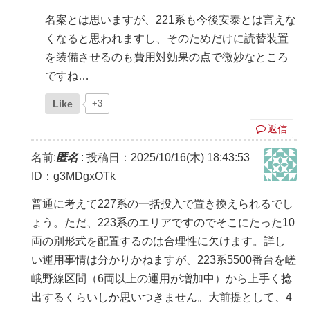
名案とは思いますが、221系も今後安泰とは言えな
くなると思われますし、そのためだけに読替装置
を装備させるのも費用対効果の点で微妙なところ
ですね…
Like
+3
返信
名前:
匿名
:
投稿日：2025/10/16(木) 18:43:53
ID：g3MDgxOTk
普通に考えて227系の一括投入で置き換えられるでし
ょう。ただ、223系のエリアですのでそこにたった10
両の別形式を配置するのは合理性に欠けます。詳し
い運用事情は分かりかねますが、223系5500番台を嵯
峨野線区間（6両以上の運用が増加中）から上手く捻
出するくらいしか思いつきません。大前提として、4