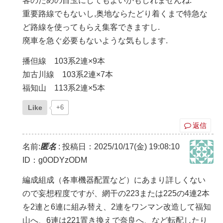
客のための目玉にしてもよいかもしれませんね.
重要路線でもないし,奥地ならたどり着くまで特急な
ど路線を使ってもらえ集客できますし.
廃車を急ぐ必要もないような気もします.
播但線 103系2連×9本
加古川線 103系2連×7本
福知山 113系2連×5本
Like
+6
返信
名前:
匿名
:
投稿日：2025/10/17(金) 19:08:10
ID：g0ODYzODM
編成組成（各車機器配置など）にあまり詳しくない
ので妄想程度ですが、網干の223または225の4連2本
を2連と6連に組み替え、2連をワンマン改造して福知
山へ、6連は221置き換えで奈良へ、など転配したり