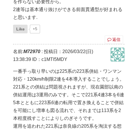
を作らない必要性から,
2連等は基本通り抜けができる前面貫通型が好まれる
と思います.
Like
+5
返信
名前:
M72970
:
投稿日：2026/03/22(日)
13:38:39
ID：c1MTI5MDY
一番手っ取り早いのは225系の223系併結・ワンマン
対応・120km/h制限2連を4本導入することでしょう。
221系との併結は問題視されますが、現在園部以南の
併結運用は3運用のみです。そこで221系4連3本を6連
5本とともに223系6連の転用で置き換えることで併結
を可能にし増車も図る流れで、それまでは113系を2
本程度残すことによりしのぎそうです。
運用を追われた221系は奈良線の205系を淘汰する想