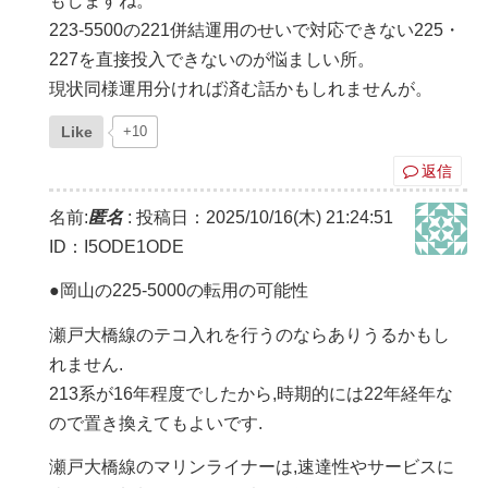
もしますね。
223-5500の221併結運用のせいで対応できない225・
227を直接投入できないのが悩ましい所。
現状同様運用分ければ済む話かもしれませんが。
Like
+10
返信
名前:
匿名
:
投稿日：2025/10/16(木) 21:24:51
ID：I5ODE1ODE
●岡山の225-5000の転用の可能性
瀬戸大橋線のテコ入れを行うのならありうるかもし
れません.
213系が16年程度でしたから,時期的には22年経年な
ので置き換えてもよいです.
瀬戸大橋線のマリンライナーは,速達性やサービスに