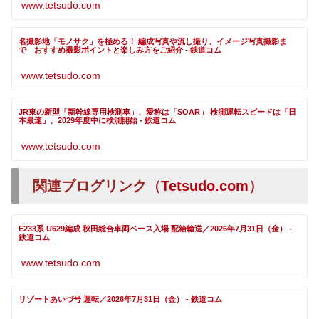
www.tetsudo.com
名撮影地「モノサク」を極める！ 編成写真や流し撮り、イメージ写真撮影ま
で おすすめ撮影ポイントと楽しみ方をご紹介 - 鉄道コム
www.tetsudo.com
JR東の新型「新幹線専用検測車」、愛称は「SOAR」 検測運転スピードは「日
本最速」、2029年度中に検測開始 - 鉄道コム
www.tetsudo.com
関連ブログリンク（
Tetsudo.com
）
E233系 U629編成 秋田総合車両ベース入場 配給輸送／2026年7月31日（金） -
鉄道コム
www.tetsudo.com
リゾートあいづ号 運転／2026年7月31日（金） - 鉄道コム