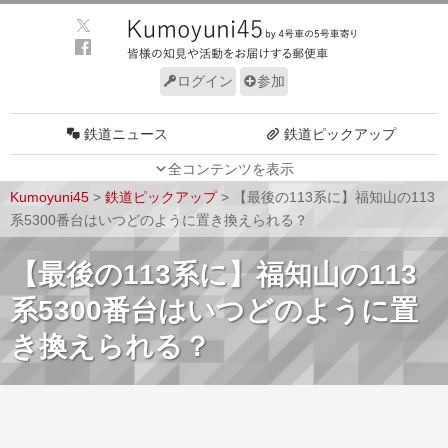
ログイン
参加
鉄道ニュース
鉄道ピックアップ
全コンテンツを表示
車両動向
施設動向
Kumoyuni45
>
鉄道ピックアップ
>
【最後の113系に】福知山の113
車両技術
路線探訪
系5300番台はいつどのように置き換えられる？
ルール
サイトについて
【最後の113系に】福知山の113
系5300番台はいつどのように置
き換えられる？