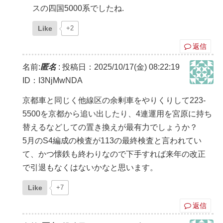
スの四国5000系でしたね.
Like
+2
返信
名前:
匿名
:
投稿日：2025/10/17(金) 08:22:19
ID：I3NjMwNDA
京都車と同じく他線区の余剰車をやりくりして223-
5500を京都から追い出したり、4連運用を宮原に持ち
替えるなどしての置き換えが最有力でしょうか？
5月のS4編成の検査が113の最終検査と言われてい
て、かつ懐鉄も終わりなので下手すれば来年の改正
で引退もなくはないかなと思います。
Like
+7
返信