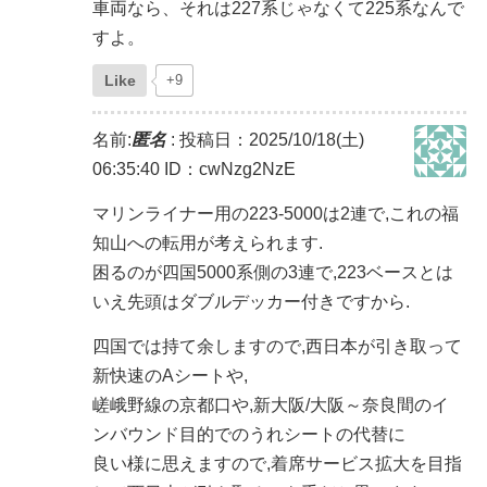
車両なら、それは227系じゃなくて225系なんで
すよ。
Like
+9
名前:
匿名
:
投稿日：2025/10/18(土)
06:35:40
ID：cwNzg2NzE
マリンライナー用の223-5000は2連で,これの福
知山への転用が考えられます.
困るのが四国5000系側の3連で,223ベースとは
いえ先頭はダブルデッカー付きですから.
四国では持て余しますので,西日本が引き取って
新快速のAシートや,
嵯峨野線の京都口や,新大阪/大阪～奈良間のイ
ンバウンド目的でのうれシートの代替に
良い様に思えますので,着席サービス拡大を目指