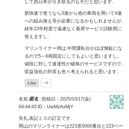
して西日本が引き取るのも手だと思います.
新快速で使うなら3連から他の車両を用いて4連
への組み換え等が必要になるかもしれませんが,
経年23年程度で遠慮なく着席サービス試験用に
使えますし.
マリンライナー用は,中間運転台がほぼ無駄にな
るので5～6両固定にしてもよいと思いますし,
値段に対して速達性が破格のサービスですので,
収益強化の対策も色々考えられると思います.
Like
+6
名前:
匿名
:
投稿日：2025/10/17(金)
04:44:43
ID：UwMzAxMjY
失礼,表記ミスの訂正です.
岡山のマリンライナーは223系5000番台と223ベー