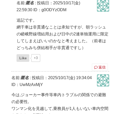
名前:
匿名
:
投稿日：2025/10/17(金)
22:59:30
ID：g0ODYzODM
追記です。
網干車は非貫通なことは承知ですが、朝ラッシュ
の嵯峨野線増結用および日中の2連単独運用に限定
してしまえばいいのかなと考えました。（前者は
どっちみち併結相手が非貫通ですし）
Like
+3
返信
名前:
匿名
:
投稿日：2025/10/17(金) 19:34:04
ID：UwMzAxMjY
今は,ジョーカー事件等車内トラブルの関係での避難
の必要性,
ワンマン化を見越して,乗務員が1人もいない車内空間