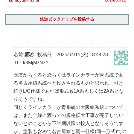
2024/05/12
kumoyuni45.net
鉄道ピックアップを投稿する
名前:
匿名
:
投稿日：2025/04/15(火) 18:44:23
ID：k3MjMzNzY
塗装からすると恐らくはラインカラーが青系統であ
る名古屋線系統へと投入されるものと思われ、引き
続きL/C仕様であれば形式も1A系もしくは2A系とな
りそうですね。
同じくラインカラーが青系統の大阪線系統について
は、まだ全線に渡っての規格拡大工事が完了してい
ないとのことから下半期以降の投入となりそうです
が、塗装も含めて名古屋線と同一仕様(同一形式)での