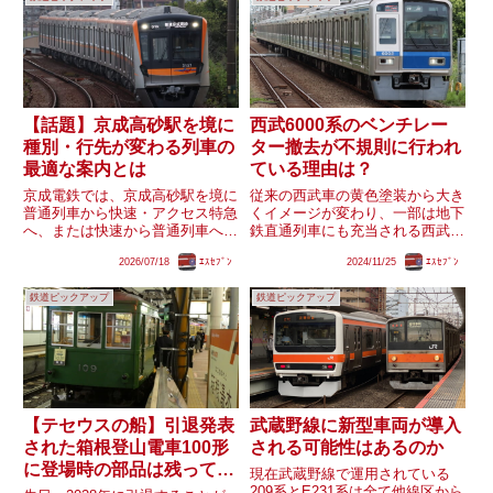
【話題】京成高砂駅を境に
西武6000系のベンチレー
種別・行先が変わる列車の
ター撤去が不規則に行われ
最適な案内とは
ている理由は？
京成電鉄では、京成高砂駅を境に
従来の西武車の黄色塗装から大き
普通列車から快速・アクセス特急
くイメージが変わり、一部は地下
へ、または快速から普通列車へ種
鉄直通列車にも充当される西武
別変更する列車がありますが、始
6000系。そんな西武6000系は
2026/07/18
ｴｽｾﾌﾞﾝ
2024/11/25
ｴｽｾﾌﾞﾝ
発駅では「京成高砂行き」と案内
徐々にベンチレーター撤去が行わ
され、高砂到着後に種別・行先を
れていますが、6102F・6105F・
鉄道ピックアップ
鉄道ピックアップ
変更する方式が採られています。
6153Fといった一部編成には一部
一方、小田急電鉄や京王電鉄で
号車や一部箇所の...
は...
【テセウスの船】引退発表
武蔵野線に新型車両が導入
された箱根登山電車100形
される可能性はあるのか
に登場時の部品は残ってい
現在武蔵野線で運用されている
るのか？
209系とE231系は全て他線区から