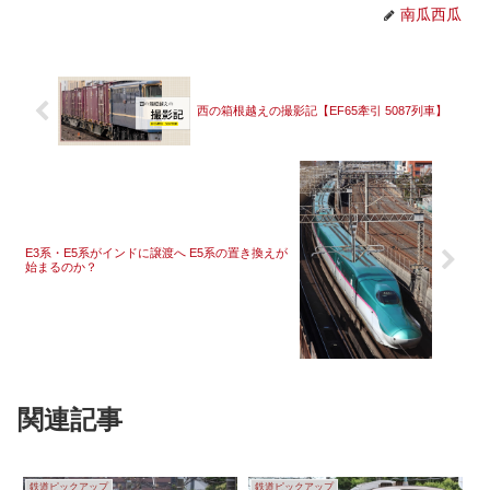
南瓜西瓜
西の箱根越えの撮影記【EF65牽引 5087列車】
E3系・E5系がインドに譲渡へ E5系の置き換えが
始まるのか？
関連記事
鉄道ピックアップ
鉄道ピックアップ