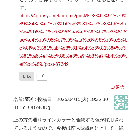
す。
https://4gousya.net/forums/post/%e8%bf%91%e9%
89%848a%e7%b3%bb%e3%81%ae%e8%bb%8a
%e4%b8%a1%e7%95%aa%e5%8f%b7%e3%81%
ae%e4%bb%98%e7%95%aa%e6%96%b9%e5%b
c%8f%e3%81%ab%e3%81%a4%e3%81%84%e3
%81%a6%ef%bc%88%e8%a9%b3%e7%b4%b0%
ef%bc%89#post-87349
Like
+6
返信
名前:
匿名
:
投稿日：2025/04/15(火) 19:22:30
ID：c1ODk4ODg
上の方の通りラインカラーと合致する色が採用され
ているようなので、今後は南大阪線向けとして「緑