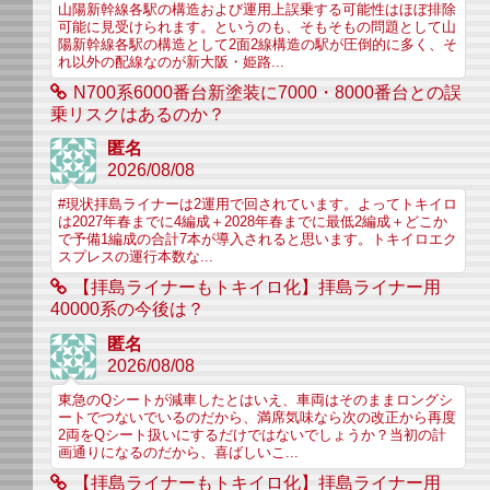
山陽新幹線各駅の構造および運用上誤乗する可能性はほぼ排除
可能に見受けられます。というのも、そもそもの問題として山
陽新幹線各駅の構造として2面2線構造の駅が圧倒的に多く、そ
れ以外の配線なのが新大阪・姫路...
N700系6000番台新塗装に7000・8000番台との誤
乗リスクはあるのか？
匿名
2026/08/08
#現状拝島ライナーは2運用で回されています。よってトキイロ
は2027年春までに4編成＋2028年春までに最低2編成＋どこか
で予備1編成の合計7本が導入されると思います。トキイロエク
スプレスの運行本数な...
【拝島ライナーもトキイロ化】拝島ライナー用
40000系の今後は？
匿名
2026/08/08
東急のQシートが減車したとはいえ、車両はそのままロングシ
ートでつないでいるのだから、満席気味なら次の改正から再度
2両をQシート扱いにするだけではないでしょうか？当初の計
画通りになるのだから、喜ばしいこ...
【拝島ライナーもトキイロ化】拝島ライナー用