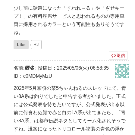
少し前に話題になった「すわれ～る」や「ざせキー
プ！」の有料座席サービスと思われるものの専用車
両に採用されるカラーという可能性もありそうです
ね。
Like
+3
返信
名前:
匿名
:
投稿日：2025/05/06(火) 06:58:35
ID：c0MDMyMzU
2025年5月頭頃の某5ちゃんねるのスレッドにて、青
い8A系は釣りでしたと申告する者がいました。正式
には公式発表を待ちたいですが、公式発表が出る以
前に何食わぬ顔で赤と白の1A系が出てきたら、「青
い8A系」は都市伝説ネタとしてミーム化されそうで
すね。没案になったトリコロール塗装の青色の浮か