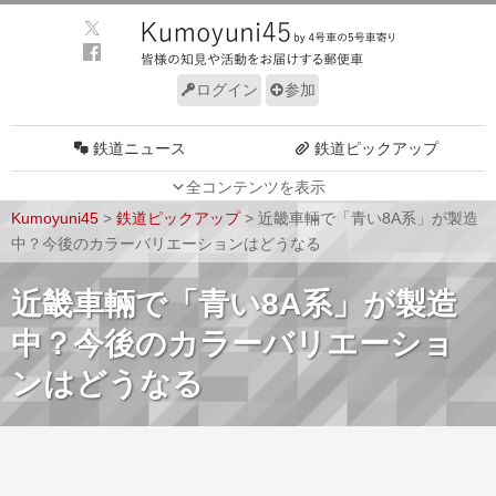
ログイン
参加
鉄道ニュース
鉄道ピックアップ
全コンテンツを表示
車両動向
施設動向
Kumoyuni45
>
鉄道ピックアップ
>
近畿車輛で「青い8A系」が製造
車両技術
路線探訪
中？今後のカラーバリエーションはどうなる
ルール
サイトについて
近畿車輛で「青い8A系」が製造
中？今後のカラーバリエーショ
ンはどうなる