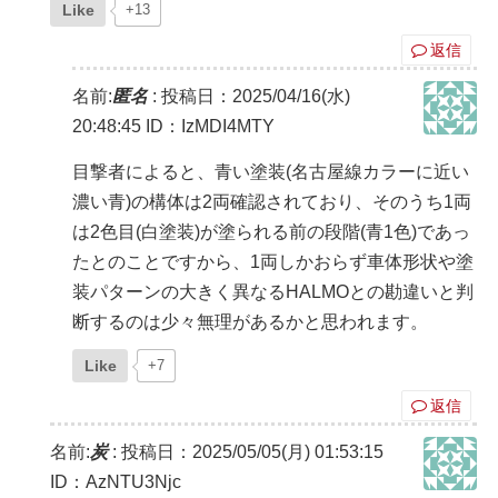
Like
+13
返信
名前:
匿名
:
投稿日：2025/04/16(水)
20:48:45
ID：IzMDI4MTY
目撃者によると、青い塗装(名古屋線カラーに近い
濃い青)の構体は2両確認されており、そのうち1両
は2色目(白塗装)が塗られる前の段階(青1色)であっ
たとのことですから、1両しかおらず車体形状や塗
装パターンの大きく異なるHALMOとの勘違いと判
断するのは少々無理があるかと思われます。
Like
+7
返信
名前:
炭
:
投稿日：2025/05/05(月) 01:53:15
ID：AzNTU3Njc