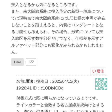
投入となるかも気になるところです。
また、南大阪線系統に投入予定の新型一般車につい
ては現時点で南大阪線系統にはL/C仕様の車両が存在
しないことを踏まえると、内装はロングシートとな
る可能性も考えられ、その場合、形式についても投
入線区を示す数字部分だけでなく、仕様差を示すア
ルファベット部分にも変化がみられるかもしれませ
ん。
Like
+22
返信
名前:
匿名
:
投稿日：2025/04/15(火)
19:20:41
ID：c1ODk4ODg
付番方式は既に明らかになっているようです。
ラインカラーと合致する名古屋線系統向けとする
と、数字は仰る通り「1」か「2」になると思いま