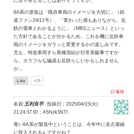
に塗り替えることはありそうですが。
8A系の塗装は「既存車両のイメージを大切に」（鉄
道ファン24/11号）、「変わった感もありながら、近
鉄の電車とわかるように」（MBSニュース）といっ
た方針であることが分かるため、これを機に近鉄車
両のイメージをガラッと変更するかの楽しみです。
尤も、特急車両すら異種混結が日常茶飯事ですか
ら、カラフルな編成も近鉄らしいかもしれません
が…
Like
+15
返信
名前:
五利良芋
:
投稿日：2025/04/15(火)
21:24:37
ID：A5Nzk3NTI
青い8A系が製造中ということは、今年中に名古屋線
に投入されるんですかね？