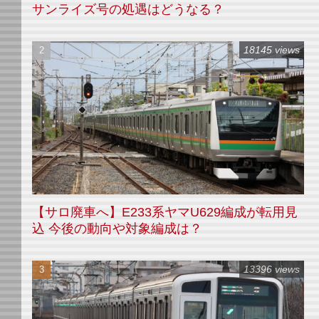
サンライズ号の処遇はどうなる？
18145 views
【サロ廃車へ】E233系ヤマU629編成が転用見
込 今後の動向や対象編成は？
13396 views