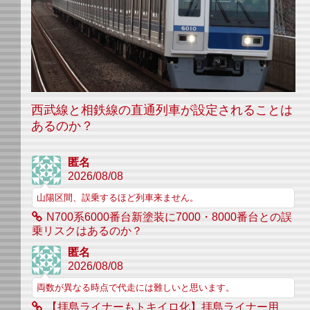
西武線と相鉄線の直通列車が設定されることは
あるのか？
匿名
2026/08/08
山陽区間、誤乗するほど列車来ません。
N700系6000番台新塗装に7000・8000番台との誤
乗リスクはあるのか？
匿名
2026/08/08
両数が異なる時点で代走には難しいと思います。
【拝島ライナーもトキイロ化】拝島ライナー用