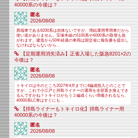
40000系の今後は？
匿名
2026/08/08
異端車である8200系は勿体ないですが、増結運用専用車だから
使い道がありません。宝塚本線の5100系や6000系の取替も急
がれます。建造から50年経過の車両は国交省に報告書を提出し
なければならないから...
【定期運用消失済み】正雀入場した阪急8201×2の
今後は？
匿名
2026/08/08
トキイロは今のところ2027年4月までに4編成投入とのことで
すが、これで小江戸と拝島ライナーの運用を全部置き換えでき
るんですかね？トキイロがもう２編成くらい増備されるなら、
40000系LC車はすぐにも...
【拝島ライナーもトキイロ化】拝島ライナー用
40000系の今後は？
匿名
2026/08/08