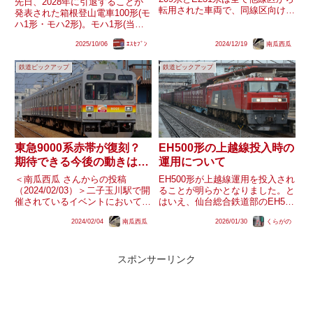
先日、2028年に引退することが
転用された車両で、同線区向けに
発表された箱根登山電車100形(モ
新製された車両は1991年に導入
ハ1形・モハ2形)。モハ1形(当時
された205系5編成が現状最後と
のチキ1形)は1919年の箱根登山電
なっています。他のJR東日本首
2025/10/06
ｴｽｾﾌﾞﾝ
2024/12/19
南瓜西瓜
車開業時から走っており、国内の
都圏稠密線区で最後の直接新製が
鉄道車両としては最古のものとさ
これ以前に遡る線区はな...
鉄道ピックアップ
鉄道ピックアップ
れていますが、一方でモハ2形を
含め昇圧に伴う...
東急9000系赤帯が復刻？
EH500形の上越線投入時の
期待できる今後の動きは…
運用について
＜南瓜西瓜 さんからの投稿
EH500形が上越線運用を投入され
（2024/02/03）＞二子玉川駅で開
ることが明らかとなりました。と
催されているイベントにおいて、
はいえ、仙台総合鉄道部のEH500
9001Fの画像を使用した『アンケ
形は直流区間では出力制限を受け
2024/02/04
南瓜西瓜
2026/01/30
くらがの
ートの結果次第で東急9000系の
ており、上越線運用では車両側、
赤帯が復活する』とも捉えられる
または運用側の工夫が必要そうで
内容の掲示が確認されました。東
す。また、パンタグラフも積雪線
急9000系赤帯の...
区では霜害（そうがい）...
スポンサーリンク