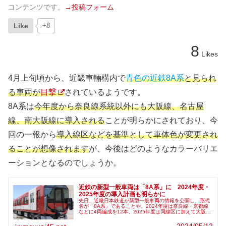
コンテンツです。
→投稿フォーム
Like
+8
8
Likes
4月上旬頃から、近畿車輛構内で
青色の近鉄8A系
と見られ
る車両が
目撃
されているようです。
8A系は
今年度から奈良線系統以外にも大阪線、名古屋
線、南大阪線に導入される
ことが明らかにされており、今
回の一報から
導入線区などを基準として車体色が変更され
ることが想像されます
が、今後はどのようなカラーバリエ
ーションとなるのでしょうか。
近鉄の新型一般車両は「8A系」に 2024年度・
2025年度の導入計画も明らかに
先日、近畿日本鉄道が新型一般車両の情報を公開し、形式
名が「8A系」であることや、2024年度は奈良線・京都線
などに4両編成を12本、2025年度は同線区に加えて大阪
線・名古屋線や軌間が異なる南大阪線に、4両編成を計17
本導入する計画であるこ...