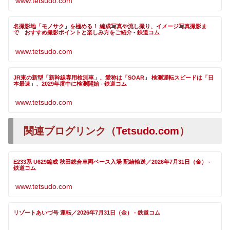
www.tetsudo.com
名撮影地「モノサク」を極める！ 編成写真や流し撮り、イメージ写真撮影ま
で おすすめ撮影ポイントと楽しみ方をご紹介 - 鉄道コム
www.tetsudo.com
JR東の新型「新幹線専用検測車」、愛称は「SOAR」 検測運転スピードは「日
本最速」、2029年度中に検測開始 - 鉄道コム
www.tetsudo.com
関連ブログリンク（
Tetsudo.com
）
E233系 U629編成 秋田総合車両ベース入場 配給輸送／2026年7月31日（金） -
鉄道コム
www.tetsudo.com
リゾートあいづ号 運転／2026年7月31日（金） - 鉄道コム