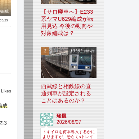
【サロ廃車へ】E233
0編成
系ヤマU629編成が転
05/25
用見込 今後の動向や
対象編成は？
13383 views
西武線と相鉄線の直
Likes
通列車が設定される
ことはあるのか？
編成
瑞風
2026/08/07
る3
トキイロを何本導入するかに
よりますが、恐らくsトレイ