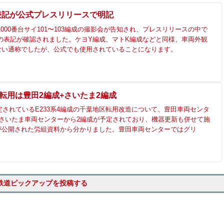
表記が公式プレスリリースで明記
系1000番台サイ101〜103編成の撮影会が告知され、プレスリリースの中で
どの表記が確認されました。ケヨY編成、マトK編成などと同様、車両外観
ない通称でしたが、公式でも使用されていることになります。
葉転用は豊田2編成+さいたま2編成
予定されているE233系4編成の千葉地区転用改造について、豊田車両センタ
、さいたま車両センターから2編成が予定されており、機器更新も併せて施
が公開された労組資料から分かりました。豊田車両センターではグリ
鉄道ピックアップを投稿する