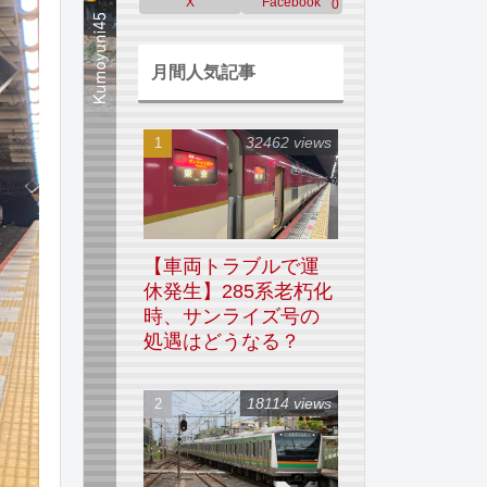
X
Facebook
0
月間人気記事
32462 views
【車両トラブルで運
休発生】285系老朽化
時、サンライズ号の
処遇はどうなる？
18114 views