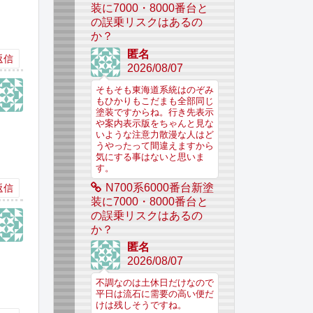
装に7000・8000番台と
の誤乗リスクはあるの
か？
匿名
返信
2026/08/07
そもそも東海道系統はのぞみ
もひかりもこだまも全部同じ
塗装ですからね。行き先表示
や案内表示版をちゃんと見な
いような注意力散漫な人はど
うやったって間違えますから
気にする事はないと思いま
す。
N700系6000番台新塗
返信
装に7000・8000番台と
の誤乗リスクはあるの
か？
匿名
2026/08/07
不調なのは土休日だけなので
平日は流石に需要の高い便だ
けは残しそうですね。