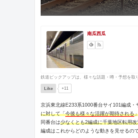
南瓜西瓜
鉄道ピックアップは、様々な話題・噂・予想を取
Like
+11
京浜東北線E233系1000番台サイ101編
に対して「
今後も様々な活躍が期待される
同番台は
少なくとも2編成に千葉地区転用改
編成はこれからどのような動きを見せるの