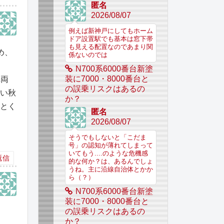
匿名
2026/08/07
例えば新神戸にしてもホーム
ドア設置駅でも基本は窓下帯
も見える配置なのであまり関
め、
係ないのでは
N700系6000番台新塗
装に7000・8000番台と
車両
の誤乗リスクはあるの
ない秋
か？
ことく
匿名
2026/08/07
そうでもしないと「こだま
号」の認知が薄れてしまって
いてもう....のような危機感
返信
的な何か？は、あるんでしょ
うね。主に沿線自治体とかか
ら（？）
N700系6000番台新塗
装に7000・8000番台と
の誤乗リスクはあるの
か？