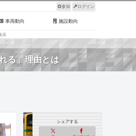
参加
ログイン
車両動向
施設動向
表示
ルール
サイトについて
される」理由とは
シェアする