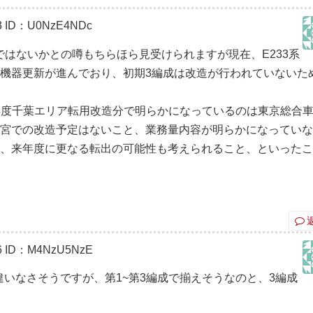
3
ID：U0NzE4NDc
はないかとの噂もちらほら見受けられますが現在、E233系
造、機器更新が進んでおり、初期3編成は改造が行われていないた
で今年度千葉エリア転用改造分で明らかになっているのは東京総合
大宮での改造予定はないこと、業務量内容が明らかになってい
と、来年度に更なる転出の可能性も考えられること、といった
6
ID：M4NzU5NzE
間違いなさそうですが、第1~第3編成で揃えそうなのと、3編成
。