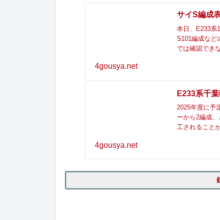
サイS編成
本日、E233
S101編成な
では確認でき
4gousya.net
E233系千
2025年度に
ーから2編成
工されること
4gousya.net