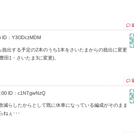
6
ID：Y3ODczMDM
ら捻出する予定の2本のうち1本をさいたまからの捻出に変更
豊田1・さいたま3に変更)。
:00
ID：c1NTgwNzQ
数減らしたからとして既に休車になっている編成がそのまま
ねぇ･･･