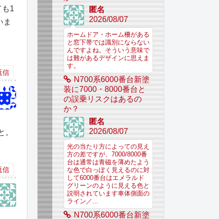
も1
匿名
2026/08/07
いま
ホームドア・ホーム柵がある
と窓下帯では識別にならない
んですよね。そういう意味で
は難があるデザインに思えま
す。
返信
N700系6000番台新塗
装に7000・8000番台と
の誤乗リスクはあるの
か？
匿名
2026/08/07
と。
光の当たり方によっての見え
方の差ですが、7000/8000番
台は通常は青磁を薄めたよう
返信
な色で白っぽく見えるのに対
して6000番台はエメラルド
グリーンのように見える色と
説明されています車体側面の
ライン／...
N700系6000番台新塗