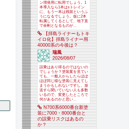
ン増発用に転用でしょう。1
本導入なら1本はsトレイン
に、もう一本は残留というふ
うになるでしょう。仮に2本
転属してくるとして、地下直
で余剰となるものが...
【拝島ライナーもトキ
イロ化】拝島ライナー用
40000系の今後は？
瑞風
2026/08/07
誤乗はあり得るのではないの
でしょうか？塗装案を見てい
ても、一般人からしたらほぼ
ほぼ同じ様な塗装に見えてし
まうかもしれないですし、放
送すら聞いていない人も多数
いるので、変更したところで
何があるのかと思い...
N700系6000番台新塗
装に7000・8000番台と
の誤乗リスクはあるの
か？