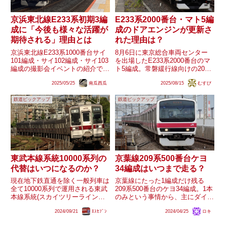
京浜東北線E233系初期3編
E233系2000番台・マト5編
成に「今後も様々な活躍が
成のドアエンジンが更新さ
期待される」理由とは
れた理由は？
京浜東北線E233系1000番台サイ
8月6日に東京総合車両センター
101編成・サイ102編成・サイ103
を出場したE233系2000番台のマ
編成の撮影会イベントの紹介で、
ト5編成。常磐緩行線向けの2000
この3編成に対して「今後も様々
番台としては初の機器更新が実施
2025/05/25
南瓜西瓜
2025/08/15
むすび
な活躍が期待される」と言及され
され、京浜東北線向けの1000番
たことが注目されています。同番
台とは異なるユニットの主制御装
鉄道ピックアップ
鉄道ピックアップ
台は少なくとも2編成に千葉地区
置の更新などが確認されていま
転用改造が実施さ...
す。また、大きな特徴...
東武本線系統10000系列の
京葉線209系500番台ケヨ
代替はいつになるのか？
34編成はいつまで走る？
現在地下鉄直通を除く一般列車は
京葉線にたった1編成だけ残る
全て10000系列で運用される東武
209系500番台のケヨ34編成。1本
本線系統(スカイツリーライン・
のみという事情から、主にダイヤ
伊勢崎線・日光線)。その10000系
改正に合わせた噂やガセネタなど
2024/09/21
ｴｽｾﾌﾞﾝ
2024/04/25
ロキ
列は本線系統に現存する車両は全
が流れる程度には今後の去就が注
て界磁チョッパ制御車であり、省
目されています。2024年3月改正