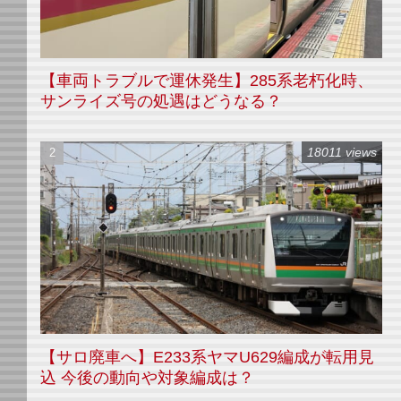
【車両トラブルで運休発生】285系老朽化時、
サンライズ号の処遇はどうなる？
18011 views
【サロ廃車へ】E233系ヤマU629編成が転用見
込 今後の動向や対象編成は？