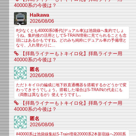
40000系の今後は？
Haikawa
2026/08/06
#少なくとも40000系0番代(デュアル車)は池袋線へ集約でしょ
うね。集約後の活用としてS-TRAIN増発に充てられることも念
頭にはあるかもですね。どのみち純粋にデュアル車の予備増と
なり、入れ替わりに...
【拝島ライナーもトキイロ化】拝島ライナー用
40000系の今後は？
匿名
2026/08/06
ただトキイロの編成に地下鉄直通機器を搭載するかどうかで変
わってきそうでしょう。搭載した場合はS-TRAINの代走にも
（両数は異なるが）使えそうですし。
【拝島ライナーもトキイロ化】拝島ライナー用
40000系の今後は？
匿名
2026/08/06
#40000系は池袋線集結S-Train増発20000系2本新宿線へ2000系