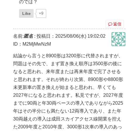
のでは？
Like
+9
返信
名前:
匿名
:
投稿日：2025/08/06(水) 19:02:02
ID：M2MjMwNzM
結論から言うと8900形は3200形に代替されますが、
問題はその先で、まず置き換え順序は3500形の後に
なると思われ、来年度または再来年度で完了させる
と思われます。それが終わり次第、8900形や8800形
未更新車の置き換えが始まると思われ、早くても
2027年になると思われます。私見ですが、2027年度
までに90両と年30両ペースの導入でありながら2025
年はその半分にも満たない12両導入であり、また年
30両越えの導入は成田スカイアクセス線開業を控え
た2009年度と2010年度、3000形1次車の導入のあっ