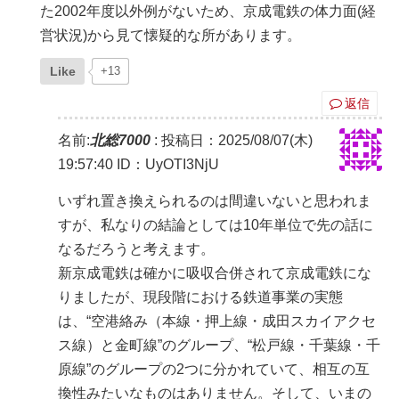
た2002年度以外例がないため、京成電鉄の体力面(経
営状況)から見て懐疑的な所があります。
Like
+13
返信
名前:
北総7000
:
投稿日：2025/08/07(木)
19:57:40
ID：UyOTI3NjU
いずれ置き換えられるのは間違いないと思われま
すが、私なりの結論としては10年単位で先の話に
なるだろうと考えます。
新京成電鉄は確かに吸収合併されて京成電鉄にな
りましたが、現段階における鉄道事業の実態
は、“空港絡み（本線・押上線・成田スカイアクセ
ス線）と金町線”のグループ、“松戸線・千葉線・千
原線”のグループの2つに分かれていて、相互の互
換性みたいなものはありません。そして、いまの