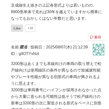
京成線生え抜きの上記各形式よりは若いものの、
8900形単体で見れば30年を越えていますから廃車に
なってもおかしくはない年数だと思います。
Like
+19
返信
名前:
匿名
:
投稿日：2025/08/07(木) 21:12:39
ID：g4OTYxNzI
3200形はあくまでも本線向けの車両の取り替えで松
戸線向けは使用線区の条件が異なるので加減速性能
やブレーキ性能が異なる別形式の車両が興されるよ
うに思えます。
3200形は車両番号にハイフンが採用されなかった点
から大量に造られる可能性は低そうで松戸線向けの
新車は3200形の次に製造される形式をベースに別形