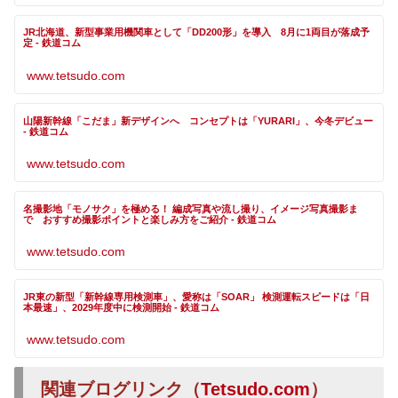
JR北海道、新型事業用機関車として「DD200形」を導入 8月に1両目が落成予
定 - 鉄道コム
www.tetsudo.com
山陽新幹線「こだま」新デザインへ コンセプトは「YURARI」、今冬デビュー
- 鉄道コム
www.tetsudo.com
名撮影地「モノサク」を極める！ 編成写真や流し撮り、イメージ写真撮影ま
で おすすめ撮影ポイントと楽しみ方をご紹介 - 鉄道コム
www.tetsudo.com
JR東の新型「新幹線専用検測車」、愛称は「SOAR」 検測運転スピードは「日
本最速」、2029年度中に検測開始 - 鉄道コム
www.tetsudo.com
関連ブログリンク（
Tetsudo.com
）