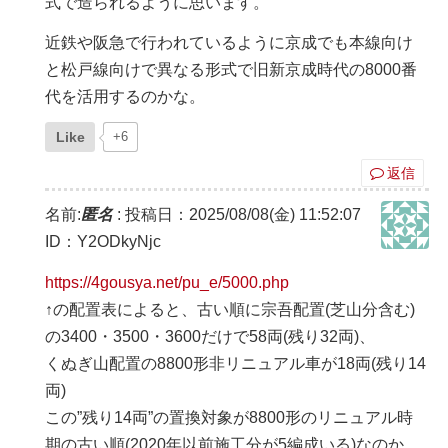
式で造られるように思います。
近鉄や阪急で行われているように京成でも本線向け
と松戸線向けで異なる形式で旧新京成時代の8000番
代を活用するのかな。
Like
+6
返信
名前:
匿名
:
投稿日：2025/08/08(金) 11:52:07
ID：Y2ODkyNjc
https://4gousya.net/pu_e/5000.php
↑の配置表によると、古い順に宗吾配置(芝山分含む)
の3400・3500・3600だけで58両(残り32両)、
くぬぎ山配置の8800形非リニュアル車が18両(残り14
両)
この”残り14両”の置換対象が8800形のリニュアル時
期の古い順(2020年以前施工分が5編成いる)なのか、