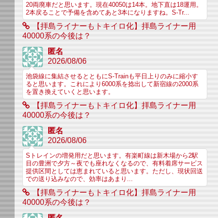
20両廃車だと思います。現在40050は14本。地下直は18運用。
2本戻ることで予備を含めてあと3本になりますね。S-Tr...
【拝島ライナーもトキイロ化】拝島ライナー用
40000系の今後は？
匿名
2026/08/06
池袋線に集結させるとともにS-Trainも平日上りのみに縮小す
ると思います。これにより6000系を捻出して新宿線の2000系
を置き換えていくと思います。
【拝島ライナーもトキイロ化】拝島ライナー用
40000系の今後は？
匿名
2026/08/06
Sトレインの増発用だと思います。有楽町線は新木場から2駅
目の豊洲で夕方～夜でも座れなくなるので、有料着席サービス
提供区間としては恵まれていると思います。ただし、現状回送
での送り込みなので、効率はあまり...
【拝島ライナーもトキイロ化】拝島ライナー用
40000系の今後は？
匿名