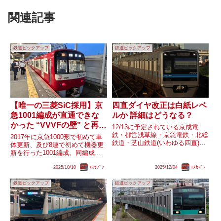
関連記事
鉄道ピックアップ
鉄道ピックアップ
【唯一の三菱SiC採用】京
四直ダイヤ改正は白紙レベ
急1001編成が直通できな
ルか 詳細はどうなる？
かった “VVVFの壁” と再開
12/13に予定されている京成電
の経緯
鉄・都営浅草線・京急電鉄・北総
2017年に京急1000形で初めて車
鉄道・芝山鉄道(いわゆる四直)の
体更新、及び8連で初めて機器更
ダイヤ改正ですが、京急の駅に掲
新を行った1001編成。同編成は
出された時刻表によると大幅な行
機器更新後2023年まで長らくの
き先変更がみられ、その規模は白
2025/10/10
ｴｽｾﾌﾞﾝ
2025/12/04
ｴｽｾﾌﾞﾝ
間、泉岳寺駅への入線や都営浅草
紙改正に近いものである可能性が
線・京成線・北総線への直通運用
高まりました。具体的には現...
鉄道ピックアップ
鉄道ピックアップ
に充当されず、京急線品川以南で
運用されていました。...