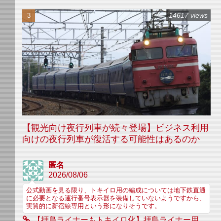
14617 views
【観光向け夜行列車が続々登場】ビジネス利用
向けの夜行列車が復活する可能性はあるのか
匿名
2026/08/06
公式動画を見る限り、トキイロ用の編成については地下鉄直通
に必要となる運行番号表示器を装備していないようですから、
実質的に新宿線専用という形になりそうです。
【拝島ライナーもトキイロ化】拝島ライナー用