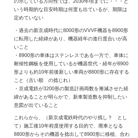
の示している方向性では、2030年頃までに・・・と
いう時期的な目安時期は何度も出ているが、期限は
定めていない
・過去の新京成時代に8000形のVVVF機器を8900形
に転用した経緯があり、機器経年の進行度合いが高
いこと
・8900形の車体はステンレスである一方で、車体に
耐候性鋼板を使用しているが機器世代・経年が8900
形よりも約10年前後新しい車両が8800形に存在する
こと（古い順 の捻じれ）
・京成電鉄が3200形の製造計画両数を漸減させた経
緯があることが明らかで、新車製造数を抑制したい
意図が出ていること
これらから、（新京成電鉄時代のやり残し？ とし
て）施工後10年程度使用する目的で、廃車となる
8800形からその機器を捻出して8900形に移植、合わ