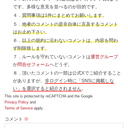
です。多様な意見を並べるのが目的です。
４．
質問事項は1件にまとめてお願いします
。
５．
他者のコメントの是非自体に言及するコメント
はお止め下さい
。
６．
以上の規約に沿わないコメントは、内容を問わ
ず削除致します
。
７．ルールを守れていないコメントは
運営グループ
か
問合せフォーム
へどうぞ。
８．頂いたコメントの一部は公式Xでご紹介すること
がありますが、
非ログイン時に「SNSに掲載しな
い」を選択すると紹介されません
。
This site is protected by reCAPTCHA and the Google
Privacy Policy
and
Terms of Service
apply.
コメント
※