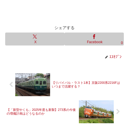
シェアする
X
Facebook
0
ｴｽｾﾌﾞﾝ
【リバイバル・ラスト1本】京阪2200系2216Fは
いつまで活躍する？
【「新型やくも」2025年度も新製】273系の今後
の増備計画はどうなるのか