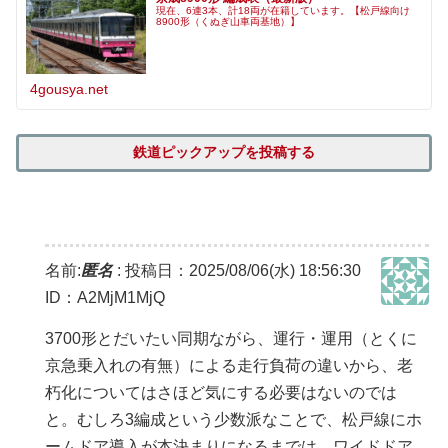
現在、6連3本、計18両が在籍しています。【松戸線向け
8900形（くぬぎ山車両基地）】
4gousya.net
鉄道ピックアップを投稿する
名前:
匿名
:
投稿日：2025/08/06(水) 18:56:30
ID：A2MjM1MjQ
3700形とだいたい同期ながら、運行・運用（とくに
京急乗入れの有無）による走行負荷の違いから、老
朽化についてはさほど気にする必要はないのでは
と。むしろ3編成という少数派なことで、松戸線にホ
ームドア導入が本決まりになるまでは、ワイドドア