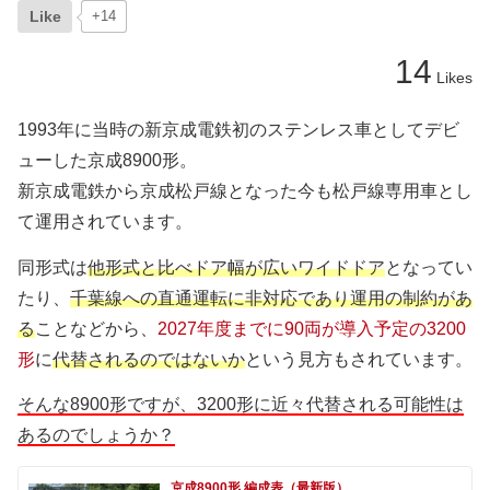
Like
+14
14
Likes
1993年に当時の新京成電鉄初のステンレス車としてデビ
ューした京成8900形。
新京成電鉄から京成松戸線となった今も松戸線専用車とし
て運用されています。
同形式は
他形式と比べドア幅が広いワイドドア
となってい
たり、
千葉線への直通運転に非対応であり運用の制約があ
る
ことなどから、
2027年度までに90両が導入予定の3200
形
に
代替されるのではないか
という見方もされています。
そんな8900形ですが、3200形に近々代替される可能性は
あるのでしょうか？
京成8900形 編成表（最新版）