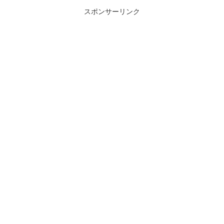
エネや部品枯渇といった面で今後
直後時点では普段通り運用につい
の継続使用が難しくな...
ていますが、結局いつ...
スポンサーリンク