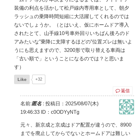
装備の利点を活かして松戸線内専用車として、朝夕
ラッシュの乗降時間短縮に大活躍してくれるのでは
ないでしょうか。（とはいえ、仮にホームドア導入
されたとて、山手線10号車外回りいちばん後ろのド
アみたいな”乗降に支障するほどの”位置ズレは無いよ
うにも思えますので、3200形で取り替える車両は
「古い順で」ということになるのでは？と思いま
す）
Like
+32
返信
名前:
匿名
:
投稿日：2025/08/07(木)
19:46:33
ID：c0ODYyNTg
元々、新京成と京成はドア配置が違うので、8900
までを廃止してからでないとホームドアは難しい