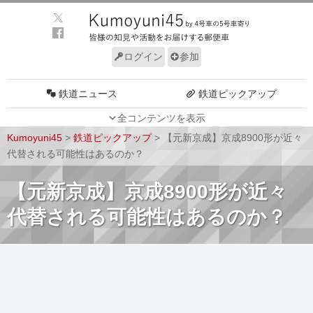
ログイン
参加
鉄道ニュース
鉄道ピックアップ
全コンテンツを表示
車両動向
施設動向
Kumoyuni45
>
鉄道ピックアップ
>
【元新京成】京成8900形が近々
車両技術
路線探訪
代替される可能性はあるのか？
ルール
サイトについて
【元新京成】京成8900形が近々
代替される可能性はあるのか？