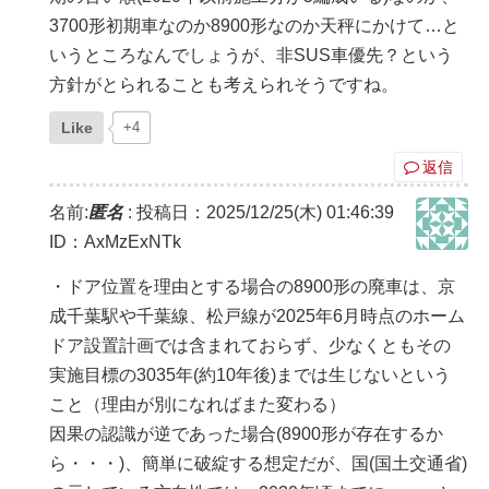
3700形初期車なのか8900形なのか天秤にかけて…と
いうところなんでしょうが、非SUS車優先？という
方針がとられることも考えられそうですね。
Like
+4
返信
名前:
匿名
:
投稿日：2025/12/25(木) 01:46:39
ID：AxMzExNTk
・ドア位置を理由とする場合の8900形の廃車は、京
成千葉駅や千葉線、松戸線が2025年6月時点のホーム
ドア設置計画では含まれておらず、少なくともその
実施目標の3035年(約10年後)までは生じないという
こと（理由が別になればまた変わる）
因果の認識が逆であった場合(8900形が存在するか
ら・・・)、簡単に破綻する想定だが、国(国土交通省)