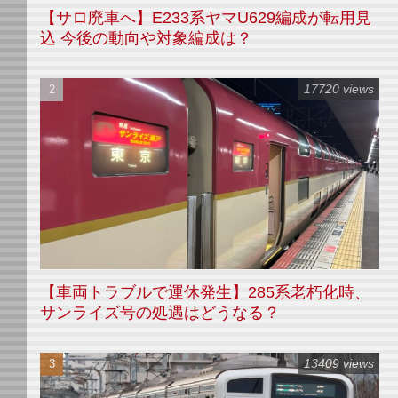
【サロ廃車へ】E233系ヤマU629編成が転用見
込 今後の動向や対象編成は？
17720 views
【車両トラブルで運休発生】285系老朽化時、
サンライズ号の処遇はどうなる？
13409 views