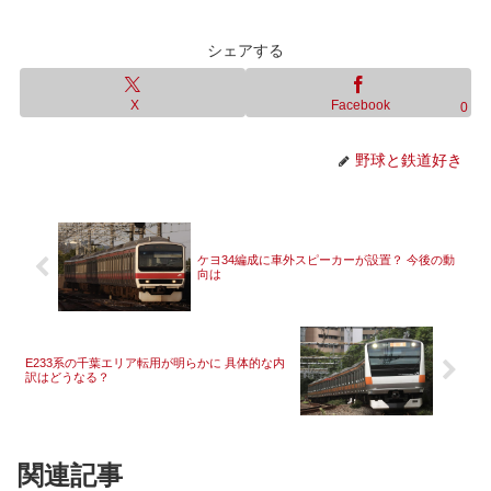
シェアする
X
Facebook
0
野球と鉄道好き
ケヨ34編成に車外スピーカーが設置？ 今後の動
向は
E233系の千葉エリア転用が明らかに 具体的な内
訳はどうなる？
関連記事