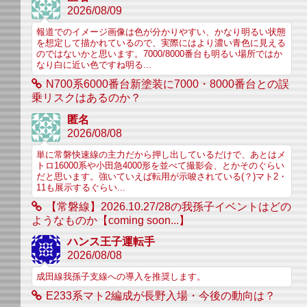
2026/08/09
報道でのイメージ画像は色が分かりやすい、かなり明るい状態
を想定して描かれているので、実際にはより濃い青色に見える
のではないかと思います。7000/8000番台も明るい場所ではか
なり白に近い色ですね明る...
N700系6000番台新塗装に7000・8000番台との誤
乗リスクはあるのか？
匿名
2026/08/08
単に常磐快速線の主力だから押し出しているだけで、あとはメ
トロ16000系や小田急4000形を並べて撮影会、とかそのぐらい
だと思います。強いていえば転用が示唆されている(？)マト2・
11も展示するぐらい...
【常磐線】2026.10.27/28の我孫子イベントはどの
ようなものか【coming soon...】
ハンス王子運転手
2026/08/08
成田線我孫子支線への導入を推奨します。
E233系マト2編成が長野入場・今後の動向は？