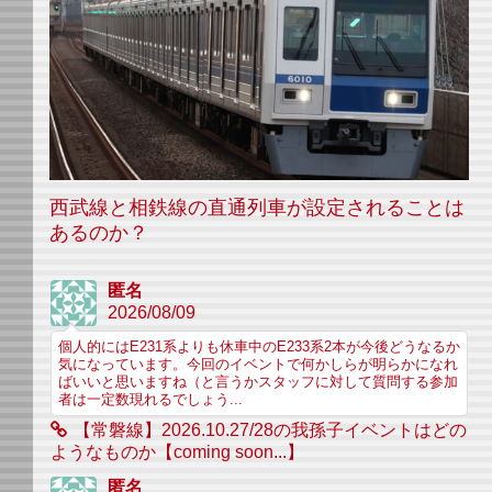
西武線と相鉄線の直通列車が設定されることは
あるのか？
匿名
2026/08/09
個人的にはE231系よりも休車中のE233系2本が今後どうなるか
気になっています。今回のイベントで何かしらが明らかになれ
ばいいと思いますね（と言うかスタッフに対して質問する参加
者は一定数現れるでしょう...
【常磐線】2026.10.27/28の我孫子イベントはどの
ようなものか【coming soon...】
匿名