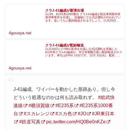
クラJ-41編成が新津出場
11/26、E235系1000番台 クラJ-41編成が総合車両製作所
新津事業所を出場し、信越線にて公式試運転が行われてい
ます。近いうちに配給輸送されるでしょう。11月26日
(火)、出場,試運転，E235系J-41編成。E235系J-41編成
4gousya.net
クラJ-41編成が配給輸送
11月26日にJ-TREC新津を出場し公式試運転を実施した
E235系クラJ-41編成が、本日首都圏方面へ配給輸送されて
います。牽引はEF64 1032です。12月 3日(火)、配給，
E235系 J-41編成。E64-1032牽引。越後石山か
4gousya.net
J-41編成、ワイパーを動かした形跡あり。但し今
どういう処遇なのかは何も読み取れず。
#総武快
速線
#横須賀線
#E235系
#E235系1000番
台
#スカレンジ
#スカ色
#JO
#JR東日本
#鉄道写真
pic.twitter.com/HQ0Be0nKZe