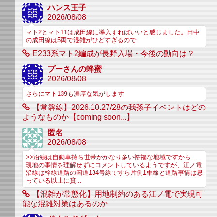
ハンス王子
2026/08/08
マト2とマト11は成田線に導入すればいいと感じました。日中
の成田線は5両で混雑がひどすぎるので
E233系マト2編成が長野入場・今後の動向は？
プーさんの蜂蜜
2026/08/08
さらにマト139も濃厚な気がします
【常磐線】2026.10.27/28の我孫子イベントはどの
ようなものか【coming soon...】
匿名
2026/08/08
>>沿線は自動車持ち世帯がかなり多い裕福な地域ですから…
現地の事情を理解せずにコメントしているようですが、江ノ電
沿線は幹線道路の国道134号線ですら片側1車線と道路事情は思
っている以上に貧...
【混雑が常態化】用地制約のある江ノ電で実現可
能な混雑対策はあるのか