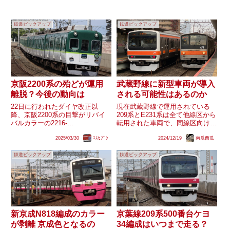
鉄道ピックアップ
鉄道ピックアップ
京阪2200系の殆どが運用
武蔵野線に新型車両が導入
離脱？今後の動向は
される可能性はあるのか
22日に行われたダイヤ改正以
現在武蔵野線で運用されている
降、京阪2200系の目撃がリバイ
209系とE231系は全て他線区から
バルカラーの2216-
転用された車両で、同線区向けに
⑦-2262(2216F)を除きありませ
新製された車両は1991年に導入
2025/03/30
ｴｽｾﾌﾞﾝ
2024/12/19
南瓜西瓜
ん。同改正にて本線の各駅停車の
された205系5編成が現状最後と
多くが4連化されたことにより余
なっています。他のJR東日本首
鉄道ピックアップ
鉄道ピックアップ
剰が発生した可能性も考えられま
都圏稠密線区で最後の直接新製が
すが、今後の動向はどうなるの...
これ以前に遡る線区はな...
新京成N818編成のカラー
京葉線209系500番台ケヨ
が剥離 京成色となるの
34編成はいつまで走る？