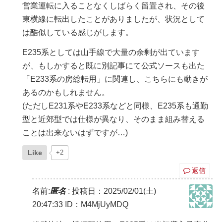
営業運転に入ることなくしばらく留置され、その後
東横線に転出したことがありましたが、状況として
は酷似している感じがします。
E235系としては山手線で大量の余剰が出ています
が、もしかすると既に別記事にて公式ソースも出た
「E233系の房総転用」に関連し、こちらにも動きが
あるのかもしれません。
(ただしE231系やE233系などと同様、E235系も通勤
型と近郊型では仕様が異なり、そのまま組み替える
ことは出来ないはずですが…)
Like
+2
返信
名前:
匿名
:
投稿日：2025/02/01(土)
20:47:33
ID：M4MjUyMDQ