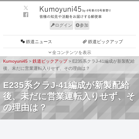
ログイン
参加
鉄道ニュース
鉄道ピックアップ
全コンテンツを表示
車両動向
施設動向
Kumoyuni45
>
鉄道ピックアップ
>
E235系クラJ-41編成が新製配給
車両技術
路線探訪
後、未だに営業運転入りせず、その理由は？
ルール
サイトについて
E235系クラJ-41編成が新製配給
後、未だに営業運転入りせず、そ
の理由は？