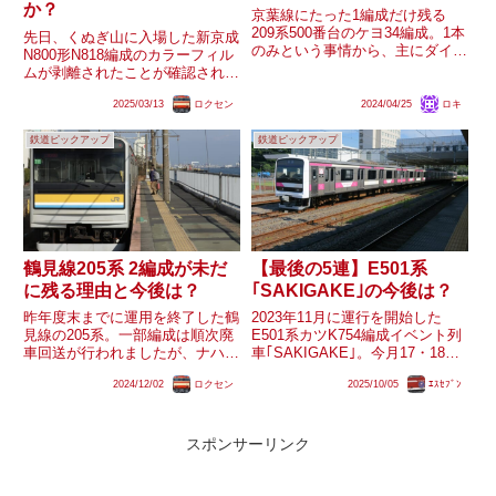
か？
京葉線にたった1編成だけ残る
209系500番台のケヨ34編成。1本
先日、くぬぎ山に入場した新京成
のみという事情から、主にダイヤ
N800形N818編成のカラーフィル
改正に合わせた噂やガセネタなど
ムが剥離されたことが確認されて
が流れる程度には今後の去就が注
います。京成と合併後、新京成車
目されています。2024年3月改正
2025/03/13
ロクセン
2024/04/25
ロキ
は京成車に準じたデザインになる
直後時点では普段通り運用につい
ことが明らかとなっていることか
ていますが、結局いつ...
鉄道ピックアップ
鉄道ピックアップ
ら、その可能性も含め今回カラー
フィルムの剥離がされたN...
鶴見線205系 2編成が未だ
【最後の5連】E501系
に残る理由と今後は？
｢SAKIGAKE｣の今後は？
昨年度末までに運用を終了した鶴
2023年11月に運行を開始した
見線の205系。一部編成は順次廃
E501系カツK754編成イベント列
車回送が行われましたが、ナハ
車｢SAKIGAKE｣。今月17・18日
T15編成・T17編成が残存してい
にはE501系として約18年半ぶり
2024/12/02
ロクセン
2025/10/05
ｴｽｾﾌﾞﾝ
ます。鶴見線205系の廃車回送自
に上野駅に入線予定である事でも
体もしばらく行われていません
注目を集めています。E501系5連
が、なぜ2編成が残るのか、また
はカツK751編成が廃車解体、カ
今後はどうなるのでしょうか...
ツ...
スポンサーリンク