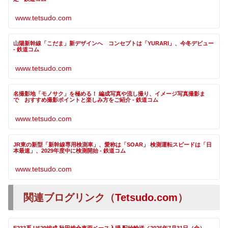
www.tetsudo.com
山陽新幹線「こだま」新デザインへ コンセプトは「YURARI」、今冬デビュー
- 鉄道コム
www.tetsudo.com
名撮影地「モノサク」を極める！ 編成写真や流し撮り、イメージ写真撮影ま
で おすすめ撮影ポイントと楽しみ方をご紹介 - 鉄道コム
www.tetsudo.com
JR東の新型「新幹線専用検測車」、愛称は「SOAR」 検測運転スピードは「日
本最速」、2029年度中に検測開始 - 鉄道コム
www.tetsudo.com
関連ブログリンク（
Tetsudo.com
）
E233系 U629編成 秋田総合車両ベース入場 配給輸送／2026年7月31日（金） -