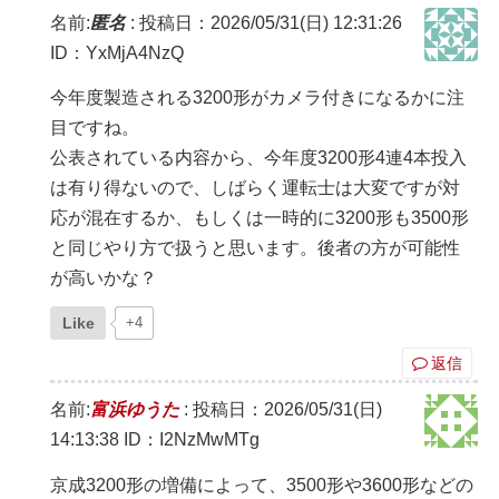
名前:
匿名
:
投稿日：2026/05/31(日) 12:31:26
ID：YxMjA4NzQ
今年度製造される3200形がカメラ付きになるかに注
目ですね。
公表されている内容から、今年度3200形4連4本投入
は有り得ないので、しばらく運転士は大変ですが対
応が混在するか、もしくは一時的に3200形も3500形
と同じやり方で扱うと思います。後者の方が可能性
が高いかな？
Like
+4
返信
名前:
富浜ゆうた
:
投稿日：2026/05/31(日)
14:13:38
ID：I2NzMwMTg
京成3200形の増備によって、3500形や3600形などの