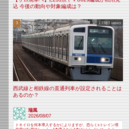
込 今後の動向や対象編成は？
13383 views
西武線と相鉄線の直通列車が設定されることは
あるのか？
瑞風
2026/08/07
トキイロを何本導入するかによりますが、恐らくsトレイン増