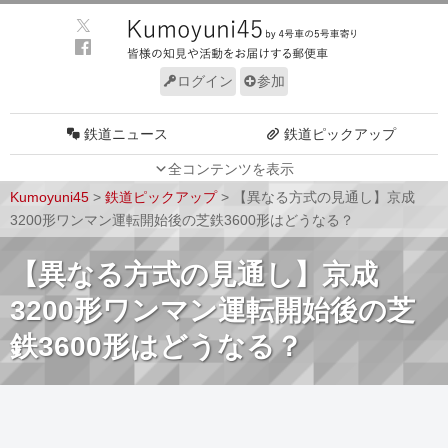
ログイン
参加
鉄道ニュース
鉄道ピックアップ
全コンテンツを表示
車両動向
施設動向
Kumoyuni45
>
鉄道ピックアップ
>
【異なる方式の見通し】京成
車両技術
路線探訪
3200形ワンマン運転開始後の芝鉄3600形はどうなる？
ルール
サイトについて
【異なる方式の見通し】京成
3200形ワンマン運転開始後の芝
鉄3600形はどうなる？