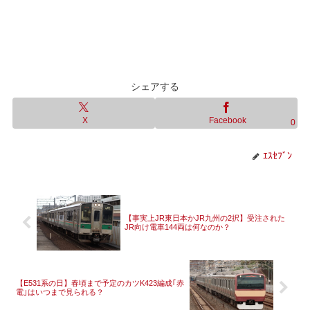
シェアする
X
Facebook
0
ｴｽｾﾌﾞﾝ
【事実上JR東日本かJR九州の2択】受注された
JR向け電車144両は何なのか？
【E531系の日】春頃まで予定のカツK423編成｢赤
電｣はいつまで見られる？