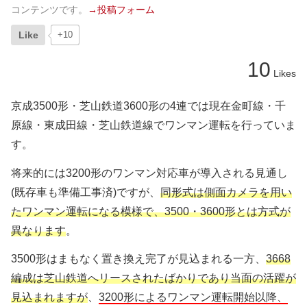
コンテンツです。
→投稿フォーム
Like
+10
10
Likes
京成3500形・芝山鉄道3600形の4連では現在金町線・千
原線・東成田線・芝山鉄道線でワンマン運転を行っていま
す。
将来的には3200形のワンマン対応車が導入される見通し
(既存車も準備工事済)ですが、
同形式は側面カメラを用い
たワンマン運転になる模様で、3500・3600形とは方式が
異なります
。
3500形はまもなく置き換え完了が見込まれる一方、
3668
編成は芝山鉄道へリースされたばかりであり当面の活躍が
見込まれますが
、
3200形によるワンマン運転開始以降、