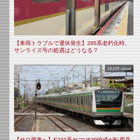
【車両トラブルで運休発生】285系老朽化時、
サンライズ号の処遇はどうなる？
18109 views
【サロ廃車へ】E233系ヤマU629編成が転用見