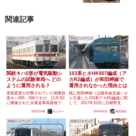
関連記事
鉄道ピックアップ
鉄道ピックアップ
関鉄キハ0形が電気駆動シ
103系ヒネHK607編成（ア
ステムの試験車両へ どの
カR2編成）が和田岬線で
ように運用される？
運用されなかった理由とは
塗装変更が目撃されていた関東鉄
既に和田岬線（山陽本線支線）か
道キハ005・006ですが、11月3日
ら引退した103系アカR1編成に関
に開催された水海道車両基地での
して、2017年10月に日根野支所
イベントにて「レトロフィット型
の阪和線用103系ヒネHK607編成
2025/11/08
わいけー
2024/05/24
南瓜西瓜
鉄道車両用省エネ電気駆動システ
が明石支所に回送されたことで、
ム」の試験車両として展示されま
アカR2編成としてR1編成を置き
鉄道ピックアップ
鉄道ピックアップ
した。展示パネルの内容によると
換えることが噂される状況となっ
環境省の実証事業として...
たことが過去に...