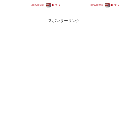
事の対象はどうなるのか、またど
る、いわゆる｢ロープ昇降式ホー
のような部分が改造され、今後は
2025/08/31
ｴｽｾﾌﾞﾝ
2024/03/16
ｴｽｾﾌﾞﾝ
ム柵｣。このシステムは関西圏で
いつまで活躍するのでしょうか。
はドア数が混在する多くの駅・ホ
ームで普及していますが、首都圏
での事例は成田線の空港第二ビル
スポンサーリンク
駅...