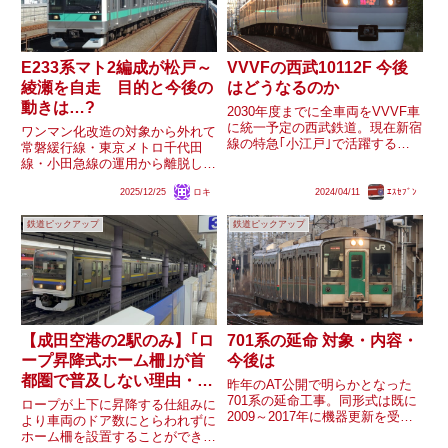
E233系マト2編成が松戸～
VVVFの西武10112F 今後
綾瀬を自走 目的と今後の
はどうなるのか
動きは…?
2030年度までに全車両をVVVF車
に統一予定の西武鉄道。現在新宿
ワンマン化改造の対象から外れて
線の特急｢小江戸｣で活躍する
常磐緩行線・東京メトロ千代田
10000系は多くの編成が前世代形
線・小田急線の運用から離脱した
式から機器を流用した抵抗制御で
ことで注目のE233系2000番台マ
すが、最後に製造された10112F
2025/12/25
ロキ
2024/04/11
ｴｽｾﾌﾞﾝ
ト2編成が、先日夜に松戸(車両セ
のみ20000系のものをベースとし
ンター)と綾瀬の間を自力走行し
たVVVFにな...
鉄道ピックアップ
鉄道ピックアップ
ていたようです。一部の鉄道趣味
雑誌には2000番台も房...
【成田空港の2駅のみ】｢ロ
701系の延命 対象・内容・
ープ昇降式ホーム柵｣が首
今後は
都圏で普及しない理由・今
昨年のAT公開で明らかとなった
後は？
701系の延命工事。同形式は既に
ロープが上下に昇降する仕組みに
2009～2017年に機器更新を受け
より車両のドア数にとらわれずに
ていますが、今回示された延命工
ホーム柵を設置することができ