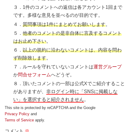
３．1件のコメントへの返信は各アカウント1回まで
です。多様な意見を並べるのが目的です。
４．
質問事項は1件にまとめてお願いします
。
５．
他者のコメントの是非自体に言及するコメント
はお止め下さい
。
６．
以上の規約に沿わないコメントは、内容を問わ
ず削除致します
。
７．ルールを守れていないコメントは
運営グループ
か
問合せフォーム
へどうぞ。
８．頂いたコメントの一部は公式Xでご紹介すること
がありますが、
非ログイン時に「SNSに掲載しな
い」を選択すると紹介されません
。
This site is protected by reCAPTCHA and the Google
Privacy Policy
and
Terms of Service
apply.
コメント
※