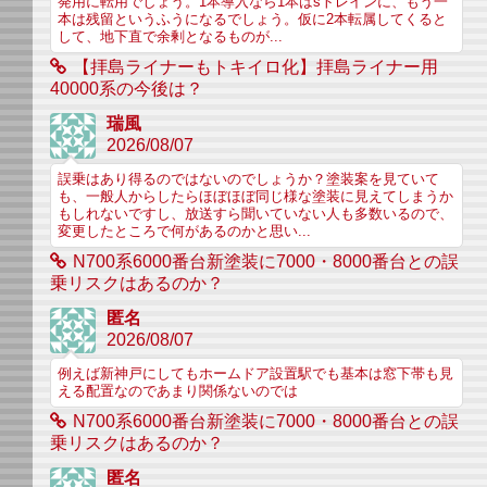
発用に転用でしょう。1本導入なら1本はsトレインに、もう一
本は残留というふうになるでしょう。仮に2本転属してくると
して、地下直で余剰となるものが...
【拝島ライナーもトキイロ化】拝島ライナー用
40000系の今後は？
瑞風
2026/08/07
誤乗はあり得るのではないのでしょうか？塗装案を見ていて
も、一般人からしたらほぼほぼ同じ様な塗装に見えてしまうか
もしれないですし、放送すら聞いていない人も多数いるので、
変更したところで何があるのかと思い...
N700系6000番台新塗装に7000・8000番台との誤
乗リスクはあるのか？
匿名
2026/08/07
例えば新神戸にしてもホームドア設置駅でも基本は窓下帯も見
える配置なのであまり関係ないのでは
N700系6000番台新塗装に7000・8000番台との誤
乗リスクはあるのか？
匿名