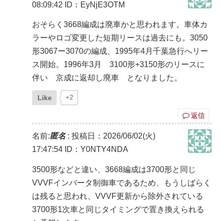
08:09:42
ID：EyNjE3OTM
おそらく3668編成は廃車かと思われます。車体カ
ラーやロゴ変更した短期リースは過去にも。3050
形3067ー3070の編成、1995年4月千葉急行へリー
ス開始。1996年3月 3100形+3150形のリースに
伴い 京成に返却し廃車 となりました。
Like
+2
返信
名前:
匿名
:
投稿日：2026/06/02(火)
17:47:54
ID：Y0NTY4NDA
3500形などと違い、3668編成は3700形と同じ
VVVFインバータ制御車であるため、もうしばらく
は残ると思われ、VVVF更新から除外されている
3700形1次車と同じタイミングで置き換えられる