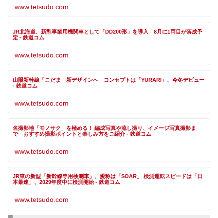
www.tetsudo.com
JR北海道、新型事業用機関車として「DD200形」を導入 8月に1両目が落成予
定 - 鉄道コム
www.tetsudo.com
山陽新幹線「こだま」新デザインへ コンセプトは「YURARI」、今冬デビュー
- 鉄道コム
www.tetsudo.com
名撮影地「モノサク」を極める！ 編成写真や流し撮り、イメージ写真撮影ま
で おすすめ撮影ポイントと楽しみ方をご紹介 - 鉄道コム
www.tetsudo.com
JR東の新型「新幹線専用検測車」、愛称は「SOAR」 検測運転スピードは「日
本最速」、2029年度中に検測開始 - 鉄道コム
www.tetsudo.com