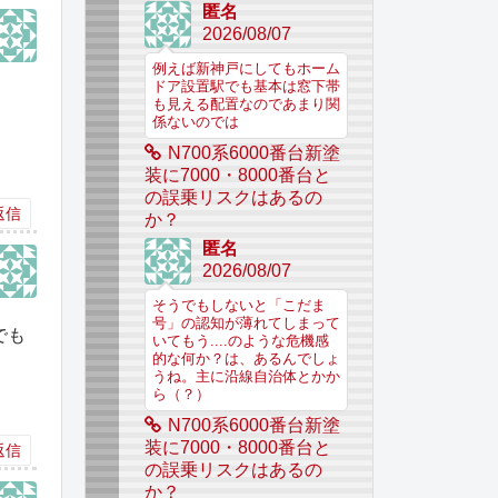
匿名
2026/08/07
例えば新神戸にしてもホーム
ドア設置駅でも基本は窓下帯
も見える配置なのであまり関
係ないのでは
N700系6000番台新塗
装に7000・8000番台と
の誤乗リスクはあるの
返信
か？
匿名
2026/08/07
そうでもしないと「こだま
号」の認知が薄れてしまって
でも
いてもう....のような危機感
的な何か？は、あるんでしょ
うね。主に沿線自治体とかか
ら（？）
N700系6000番台新塗
装に7000・8000番台と
返信
の誤乗リスクはあるの
か？