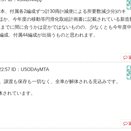
本、付属各2編成ずつ計30両(=減便による所要数減少分)のキ
ほか、今年度の移動等円滑化取組計画書に記載されている新造
春改正までに間に合うかは定かではないものの、少なくとも今年度
編成、付属44編成が出揃うものと思われます。
2:57
ID：U5ODAyMTA
が、譲渡も保存も一切なく、全車が解体される見込みです。
体されています。