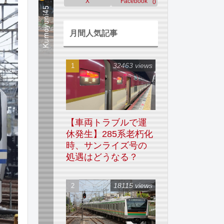
X
Facebook
0
月間人気記事
32463 views
【車両トラブルで運
休発生】285系老朽化
時、サンライズ号の
処遇はどうなる？
18115 views