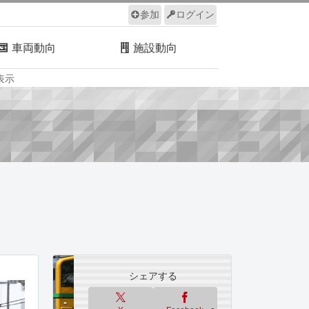
参加
ログイン
車両動向
施設動向
表示
ルール
サイトについて
シェアする