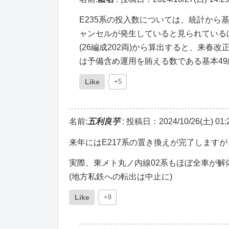
E235系の投入数については、統計から基
ャンセルが発生していると見られている
(26編成202両)から算出すると、来
は予備含め運用を賄える数である基本49
Like
+5
名前:
五利良芋
:
投稿日：2024/10/26(土) 01:2
来年にはE217系の置き換えが完了します
実際、東メト丸ノ内線02系もほぼ全車が解
(地方私鉄への転出は中止に)
Like
+8