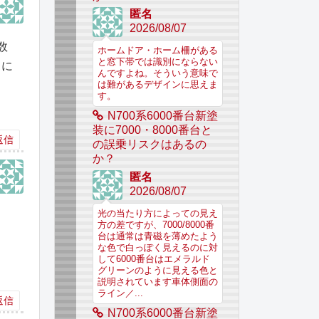
匿名
2026/08/07
数
ホームドア・ホーム柵がある
と窓下帯では識別にならない
中に
んですよね。そういう意味で
は難があるデザインに思えま
す。
N700系6000番台新塗
装に7000・8000番台と
返信
の誤乗リスクはあるの
か？
匿名
2026/08/07
光の当たり方によっての見え
方の差ですが、7000/8000番
台は通常は青磁を薄めたよう
な色で白っぽく見えるのに対
して6000番台はエメラルド
グリーンのように見える色と
説明されています車体側面の
ライン／...
返信
N700系6000番台新塗