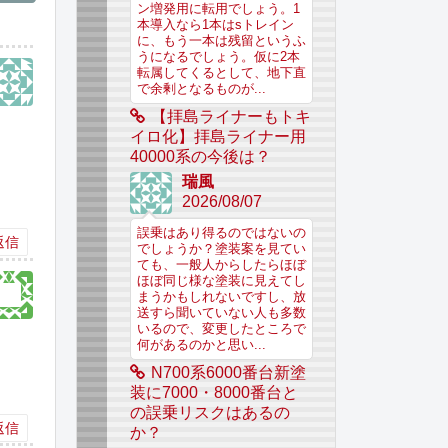
ン増発用に転用でしょう。1
本導入なら1本はsトレイン
に、もう一本は残留というふ
うになるでしょう。仮に2本
転属してくるとして、地下直
で余剰となるものが...
【拝島ライナーもトキ
イロ化】拝島ライナー用
40000系の今後は？
瑞風
2026/08/07
誤乗はあり得るのではないの
返信
でしょうか？塗装案を見てい
ても、一般人からしたらほぼ
ほぼ同じ様な塗装に見えてし
まうかもしれないですし、放
送すら聞いていない人も多数
いるので、変更したところで
何があるのかと思い...
N700系6000番台新塗
装に7000・8000番台と
の誤乗リスクはあるの
返信
か？