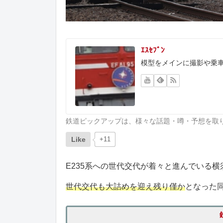
ｴｽｾﾌﾞﾝ
模型をメインに撮影や乗
鉄道ピックアップは、様々な話題・噂・予想を取
Like
+11
E235系への世代交代が着々と進んでいる横
世代交代も大詰めを迎え残り僅か
となった