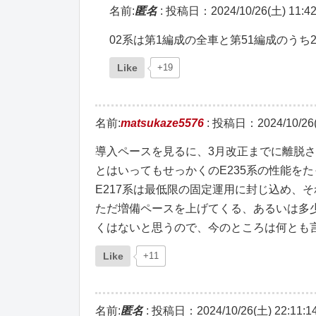
名前:
匿名
:
投稿日：2024/10/26(土) 11:42
02系は第1編成の全車と第51編成のう
Like
+19
名前:
matsukaze5576
:
投稿日：2024/10/26(土
導入ペースを見るに、3月改正までに離脱
とはいってもせっかくのE235系の性能を
E217系は最低限の固定運用に封じ込め、
ただ増備ペースを上げてくる、あるいは多
くはないと思うので、今のところは何とも
Like
+11
名前:
匿名
:
投稿日：2024/10/26(土) 22:11:1