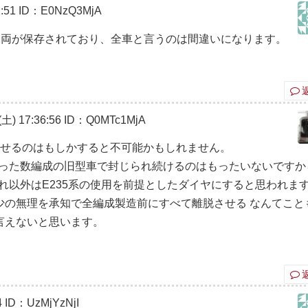
:51
ID：E0NzQ3MjA
ち2両が保存されており、全車と言うのは間違いになります。
) 17:36:56
ID：Q0MTc1MjA
させるのはもしかすると不可能かもしれません。
たった数編成の旧型車で封じられ続けるのはもったいないですか
それ以外はE235系の使用を前提としたダイヤにすると思われま
少の無理を承知で全編成製造前にすべて離脱させる なんてこと
言えないと思います。
4
ID：UzMjYzNjI