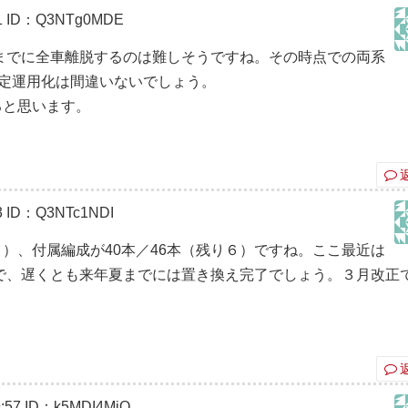
1
ID：Q3NTg0MDE
までに全車離脱するのは難しそうですね。その時点での両系
固定運用化は間違いないでしょう。
ると思います。
3
ID：Q3NTc1NDI
り７）、付属編成が40本／46本（残り６）ですね。ここ最近は
で、遅くとも来年夏までには置き換え完了でしょう。３月改正
:57
ID：k5MDI4MjQ