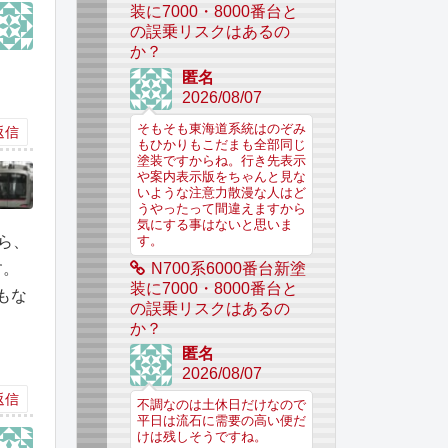
装に7000・8000番台と
の誤乗リスクはあるの
か？
匿名
2026/08/07
そもそも東海道系統はのぞみ
返信
もひかりもこだまも全部同じ
塗装ですからね。行き先表示
や案内表示版をちゃんと見な
いような注意力散漫な人はど
うやったって間違えますから
気にする事はないと思いま
ら、
す。
N700系6000番台新塗
す。
装に7000・8000番台と
もな
の誤乗リスクはあるの
か？
匿名
2026/08/07
返信
不調なのは土休日だけなので
平日は流石に需要の高い便だ
けは残しそうですね。