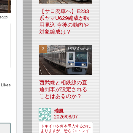
【サロ廃車へ】E233
系ヤマU629編成が転
10/25
用見込 今後の動向や
対象編成は？
13384 views
西武線と相鉄線の直
Likes
通列車が設定される
ことはあるのか？
瑞風
2026/08/07
トキイロを何本導入するかに
よりますが、恐らくsトレイ