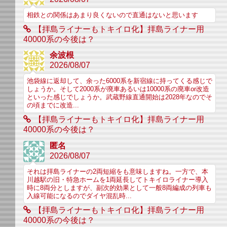
相鉄との関係はあまり良くないので直通はないと思います
【拝島ライナーもトキイロ化】拝島ライナー用
40000系の今後は？
余波根
2026/08/07
池袋線に返却して、余った6000系を新宿線に持ってくる感じで
しょうか。そして2000系が廃車あるいは10000系の廃車or改造
といった感じでしょうか。武蔵野線直通開始は2028年なのでそ
の頃までに改造...
【拝島ライナーもトキイロ化】拝島ライナー用
40000系の今後は？
匿名
2026/08/07
それは拝島ライナーの2両短縮をも意味しますね。一方で、本
川越駅の旧・特急ホームを1両延長してトキイロライナー導入
時に8両分としますが、副次的効果として一般8両編成の列車も
入線可能になるのでダイヤ混乱時...
【拝島ライナーもトキイロ化】拝島ライナー用
40000系の今後は？