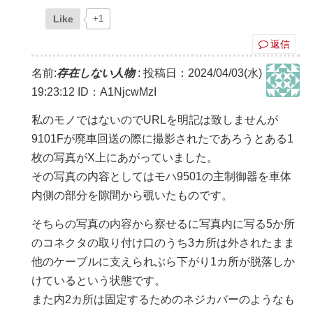
Like
+1
返信
名前:
存在しない人物
:
投稿日：2024/04/03(水)
19:23:12
ID：A1NjcwMzI
私のモノではないのでURLを明記は致しませんが
9101Fが廃車回送の際に撮影されたであろうとある1
枚の写真がX上にあがっていました。
その写真の内容としてはモハ9501の主制御器を車体
内側の部分を隙間から覗いたものです。
そちらの写真の内容から察せるに写真内に写る5か所
のコネクタの取り付け口のうち3カ所は外されたまま
他のケーブルに支えられぶら下がり1カ所が脱落しか
けているという状態です。
また内2カ所は固定するためのネジカバーのようなも