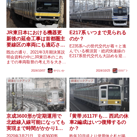
JR東日本における機器更
E217系 いつまで見られる
新後の延命工事は首都圏主
のか？
要線区の車両にも適応され
E235系への世代交代が着々と進
得るのか?
んでいる横須賀・総武快速線の
既出の通り、2021年3月期決算説
E217系世代交代も大詰めを迎え
明会資料の中にJR東日本のこれ
残り僅かとなった同形式ですが、
までの車両取替の考え方を大きく
その活躍はいつまで見られるので
覆す可能性のある文言が複数あり
しょうか？
2024/10/07
やりいか
2024/10/25
ｴｽｾﾌﾞﾝ
ます。「機器更新後の延命工事」
はその内の一つとして挙げられま
鉄道ピックアップ
鉄道ピックアップ
す。そして2022年度からはキハ
110系、2024年度よ...
京成3600形が定期運用で
｢黄帯｣6117Fも… 西武の休
北総線入線可能になっても
車2編成はいつ復帰するの
実現まで時間がかかり1回
か？
のみだった理由は？
2020年3月21日、京成3600形
昨年10月頃より使用休止札が掲