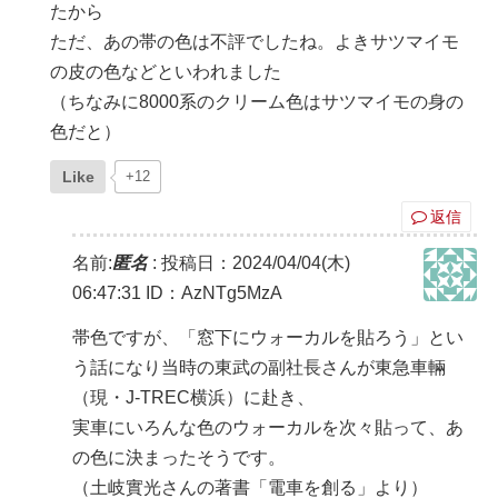
たから
ただ、あの帯の色は不評でしたね。よきサツマイモ
の皮の色などといわれました
（ちなみに8000系のクリーム色はサツマイモの身の
色だと）
Like
+12
返信
名前:
匿名
:
投稿日：2024/04/04(木)
06:47:31
ID：AzNTg5MzA
帯色ですが、「窓下にウォーカルを貼ろう」とい
う話になり当時の東武の副社長さんが東急車輛
（現・J-TREC横浜）に赴き、
実車にいろんな色のウォーカルを次々貼って、あ
の色に決まったそうです。
（土岐實光さんの著書「電車を創る」より）