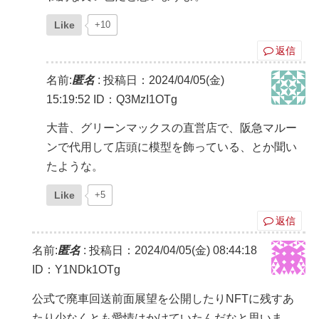
Like
+10
返信
名前:
匿名
:
投稿日：2024/04/05(金)
15:19:52
ID：Q3MzI1OTg
大昔、グリーンマックスの直営店で、阪急マルー
ンで代用して店頭に模型を飾っている、とか聞い
たような。
Like
+5
返信
名前:
匿名
:
投稿日：2024/04/05(金) 08:44:18
ID：Y1NDk1OTg
公式で廃車回送前面展望を公開したりNFTに残すあ
たり少なくとも愛情はかけていたんだなと思いま