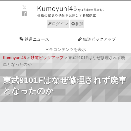
ログイン
参加
鉄道ニュース
鉄道ピックアップ
全コンテンツを表示
車両動向
施設動向
Kumoyuni45
>
鉄道ピックアップ
>
東武9101Fはなぜ修理されず廃
車両技術
路線探訪
車となったのか
ルール
サイトについて
東武9101Fはなぜ修理されず廃車
となったのか