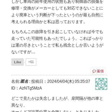
しかし車両の経年使用の状態もあり制御器の損傷を
修理・交換がメーカーとしても対応できないことに
より廃車という判断が下ったというのが最も自然に
考えられる理由かと私は思っております。
もちろんこの故障を引き起こしていなければ今でも
走っていた可能性もあったでしょう。こればっかり
は運の尽きということで私も残念としか言いようが
ないですが…
Like
+61
返信
名前:
匿名
:
投稿日：2024/04/04(木) 05:35:07
ID：AzNTg5MzA
どこで見たかは失念しましたが、扉間隔が他の車と
異なり、
ホームドア設置位置と合致しない、とありました。