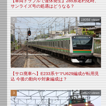
【車両トラブルで運休発生】285系老朽化時、
サンライズ号の処遇はどうなる？
18056 views
【サロ廃車へ】E233系ヤマU629編成が転用見
込 今後の動向や対象編成は？
14620 views