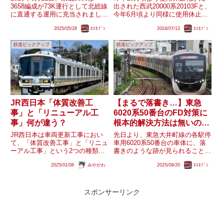
3658編成が73K運行として北総線
出された西武20000系20103Fと、
に直通する運用に充当されまし
今年6月頃より同様に使用休止札
た。同形式はその前にもごく稀に
が掲出された6000系6117F。特に
2025/05/28
ｴｽｾﾌﾞﾝ
2024/07/13
ｴｽｾﾌﾞﾝ
北総線へ入線していましたがそれ
後者は｢西武有楽町線開通40周年
らは主にダイヤ乱れが起因するも
記念車両｣として黄帯となった特
鉄道ピックアップ
鉄道ピックアップ
ので、2020年3月21日に実現した
別なカラーリング車両で、注目が
ものは純粋な定...
高まって...
JR西日本「体質改善工
【まるで落書き…】東急
事」と「リニューアル工
6020系50番台のFD対策に
事」何が違う？
根本的解決方法は無いの
か？
JR西日本は車両更新工事におい
先日より、東急大井町線の各駅停
て、「体質改善工事」と「リニュ
車用6020系50番台の車体に、落
ーアル工事」という2つの種類が
書きのような跡が見られることが
存在します。「体質改善工事」は
話題となっています。しかし東急
2025/01/08
みやがわ
2025/09/20
ｴｽｾﾌﾞﾝ
旧国鉄から継承した115系などの
電鉄によると、これは落書きでは
ほか、221系や207系でも実施さ
なく、ホームドアのセンサーを感
れています。体質改善工事（221
知しやすくするために塗布したス
系）出入口付近のスペー...
プレーの跡であるとのことで...
スポンサーリンク