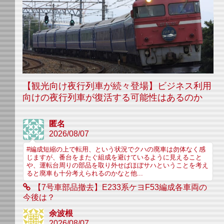
【観光向け夜行列車が続々登場】ビジネス利用
向けの夜行列車が復活する可能性はあるのか
匿名
2026/08/07
#編成短縮の上で転用、という状況でクハの廃車は勿体なく感
じますが、番台をまたぐ組成を避けているように見えること
や、運転台周りの部品を取り外せばほぼサハということを考え
ると廃車も十分考えられるのかなと他...
【7号車部品撤去】E233系ケヨF53編成各車両の
今後は？
余波根
2026/08/07