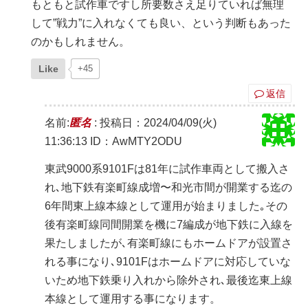
もともと試作車ですし所要数さえ足りていれば無理
して”戦力”に入れなくても良い、という判断もあった
のかもしれません。
Like
+45
返信
名前:
匿名
:
投稿日：2024/04/09(火)
11:36:13
ID：AwMTY2ODU
東武9000系9101Fは81年に試作車両として搬入さ
れ､地下鉄有楽町線成増〜和光市間が開業する迄の
6年間東上線本線として運用が始まりました｡その
後有楽町線同間開業を機に7編成が地下鉄に入線を
果たしましたが､有楽町線にもホームドアが設置さ
れる事になり､9101Fはホームドアに対応していな
いため地下鉄乗り入れから除外され､最後迄東上線
本線として運用する事になります。