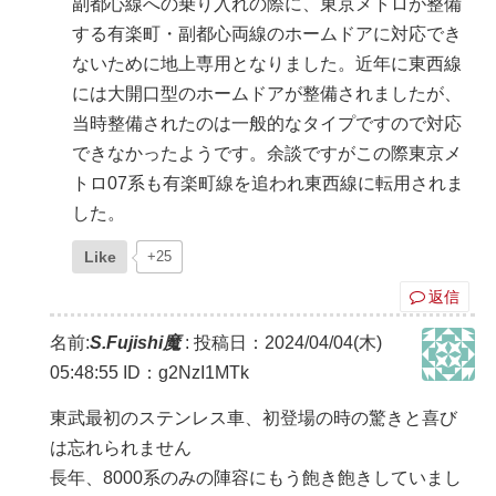
副都心線への乗り入れの際に、東京メトロが整備
する有楽町・副都心両線のホームドアに対応でき
ないために地上専用となりました。近年に東西線
には大開口型のホームドアが整備されましたが、
当時整備されたのは一般的なタイプですので対応
できなかったようです。余談ですがこの際東京メ
トロ07系も有楽町線を追われ東西線に転用されま
した。
Like
+25
返信
名前:
S.Fujishi魔
:
投稿日：2024/04/04(木)
05:48:55
ID：g2NzI1MTk
東武最初のステンレス車、初登場の時の驚きと喜び
は忘れられません
長年、8000系のみの陣容にもう飽き飽きしていまし