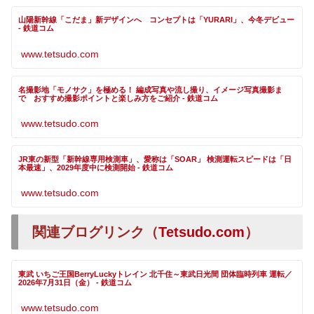
山陽新幹線「こだま」新デザインへ コンセプトは「YURARI」、今冬デビュー
- 鉄道コム
www.tetsudo.com
名撮影地「モノサク」を極める！ 編成写真や流し撮り、イメージ写真撮影ま
で おすすめ撮影ポイントと楽しみ方をご紹介 - 鉄道コム
www.tetsudo.com
JR東の新型「新幹線専用検測車」、愛称は「SOAR」 検測運転スピードは「日
本最速」、2029年度中に検測開始 - 鉄道コム
www.tetsudo.com
関連ブログリンク（
Tetsudo.com
）
東武 いちご王国BerryLuckyトレイン 北千住～東武日光間 団体臨時列車 運転／
2026年7月31日（金） - 鉄道コム
www.tetsudo.com