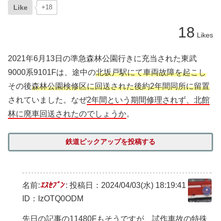
Like
+18
18
Likes
2021年6月13日の準急森林公園行きに充当された東武
9000系9101Fは、途中の
北坂戸駅にて車両故障を起こし
その後
森林公園検修区に回送された後約2年間同所に留置
されていました。なぜ
2年間という期間修理されず、北館
林に廃車回送されたのでしょうか
。
鉄道ピックアップを投稿する
名前:
ｴｽｾﾌﾞﾝ
:
投稿日：2024/04/03(水) 18:19:41
ID：IzOTQ0ODM
先日の記事の11480Fもそうですが、試作車故の特殊