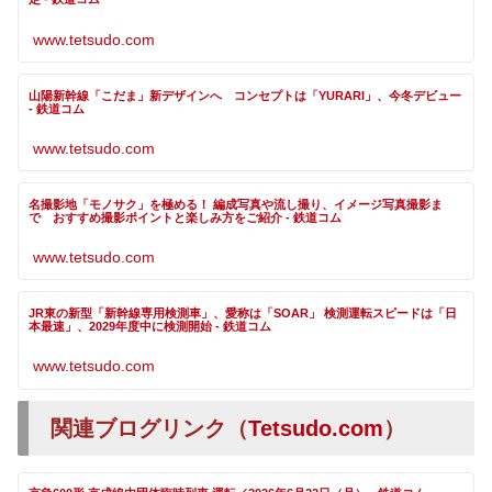
www.tetsudo.com
山陽新幹線「こだま」新デザインへ コンセプトは「YURARI」、今冬デビュー
- 鉄道コム
www.tetsudo.com
名撮影地「モノサク」を極める！ 編成写真や流し撮り、イメージ写真撮影ま
で おすすめ撮影ポイントと楽しみ方をご紹介 - 鉄道コム
www.tetsudo.com
JR東の新型「新幹線専用検測車」、愛称は「SOAR」 検測運転スピードは「日
本最速」、2029年度中に検測開始 - 鉄道コム
www.tetsudo.com
関連ブログリンク（
Tetsudo.com
）