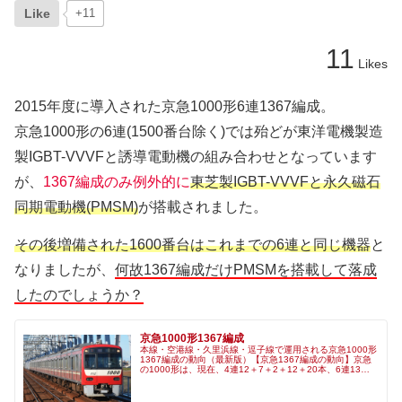
Like
+11
11
Likes
2015年度に導入された京急1000形6連1367編成。
京急1000形の6連(1500番台除く)では殆どが東洋電機製造
製IGBT-VVVFと誘導電動機の組み合わせとなっています
が、
1367編成のみ例外的に
東芝製IGBT-VVVFと永久磁石
同期電動機(PMSM)
が搭載されました。
その後増備された1600番台はこれまでの6連と同じ機器
と
なりましたが、
何故1367編成だけPMSMを搭載して落成
したのでしょうか？
京急1000形1367編成
本線・空港線・久里浜線・逗子線で運用される京急1000形
1367編成の動向（最新版）【京急1367編成の動向】京急
の1000形は、現在、4連12＋7＋2＋12＋20本、6連13＋
12本、8連6＋6＋18本