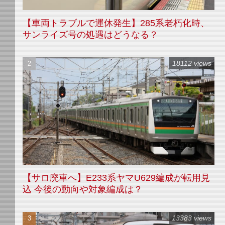
【車両トラブルで運休発生】285系老朽化時、
サンライズ号の処遇はどうなる？
18112 views
【サロ廃車へ】E233系ヤマU629編成が転用見
込 今後の動向や対象編成は？
13383 views