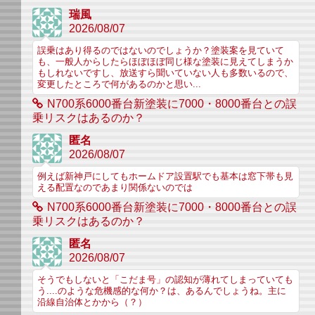
瑞風
2026/08/07
誤乗はあり得るのではないのでしょうか？塗装案を見ていて
も、一般人からしたらほぼほぼ同じ様な塗装に見えてしまうか
もしれないですし、放送すら聞いていない人も多数いるので、
変更したところで何があるのかと思い...
N700系6000番台新塗装に7000・8000番台との誤
乗リスクはあるのか？
匿名
2026/08/07
例えば新神戸にしてもホームドア設置駅でも基本は窓下帯も見
える配置なのであまり関係ないのでは
N700系6000番台新塗装に7000・8000番台との誤
乗リスクはあるのか？
匿名
2026/08/07
そうでもしないと「こだま号」の認知が薄れてしまっていても
う....のような危機感的な何か？は、あるんでしょうね。主に
沿線自治体とかから（？）