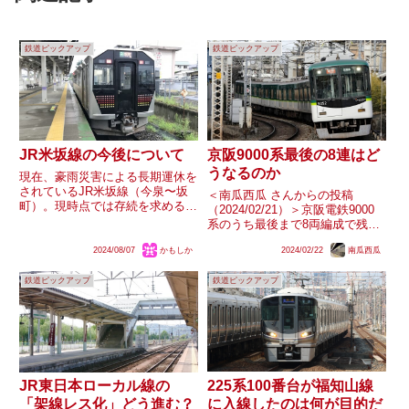
鉄道ピックアップ
鉄道ピックアップ
JR米坂線の今後について
京阪9000系最後の8連はど
うなるのか
現在、豪雨災害による長期運休を
されているJR米坂線（今泉〜坂
＜南瓜西瓜 さんからの投稿
町）。現時点では存続を求める声
（2024/02/21）＞京阪電鉄9000
が多く挙げられますが、豪雨災害
系のうち最後まで8両編成で残っ
発生以前からかなり経営状況がよ
ていた9005-⑧-9055編成
ろしくなかったようで、そのまま
2024/08/07
かもしか
2024/02/22
南瓜西瓜
（9005F）ですが、寝屋川車庫構
廃止してしまうのではと懸念する
内で中間車を脱車しているとも捉
声も聞かれます。そこで皆さん
鉄道ピックアップ
鉄道ピックアップ
えられるような動きを見せている
に...
ようです。現時点...
225系100番台が福知山線
JR東日本ローカル線の
に入線したのは何が目的だ
「架線レス化」どう進む？