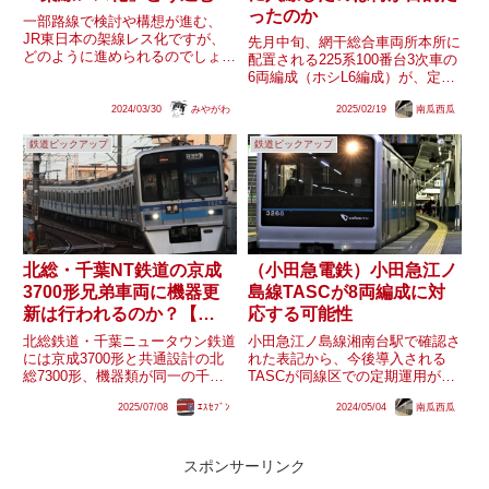
ったのか
一部路線で検討や構想が進む、
JR東日本の架線レス化ですが、
先月中旬、網干総合車両所本所に
どのように進められるのでしょう
配置される225系100番台3次車の
か。また、これまでに触れられて
6両編成（ホシL6編成）が、定期
いない路線でも、架線レス化は行
運用では入線しない福知山線
われるのでしょうか。
2024/03/30
みやがわ
2025/02/19
南瓜西瓜
（JR宝塚線）で試運転を行った
ことが注目されました。同線区で
鉄道ピックアップ
鉄道ピックアップ
運用される6両編成の近郊型車両
は宮原支所に配置され最高速...
北総・千葉NT鉄道の京成
（小田急電鉄）小田急江ノ
3700形兄弟車両に機器更
島線TASCが8両編成に対
新は行われるのか？【
応する可能性
#7800形の日 】
北総鉄道・千葉ニュータウン鉄道
小田急江ノ島線湘南台駅で確認さ
には京成3700形と共通設計の北
れた表記から、今後導入される
総7300形、機器類が同一の千葉
TASCが同線区での定期運用がな
NT9100形、3700形のリース車で
い8両編成にも対応する可能性が
2025/07/08
ｴｽｾﾌﾞﾝ
2024/05/04
南瓜西瓜
ある北総7800形・千葉NT9800形
あるようです。今までに小田急電
が在籍しています。京成3700形
鉄で導入されていたホームドア
では一部編成に順次機器更新が行
は、定期運用上入線がない車両は
われてい...
割り切って対応しない設計とした
スポンサーリンク
例...