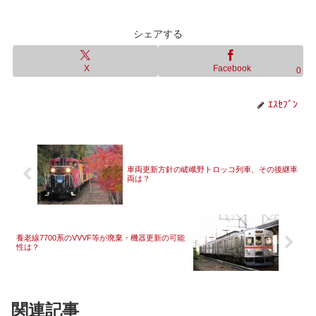
シェアする
X
Facebook
0
ｴｽｾﾌﾞﾝ
車両更新方針の嵯峨野トロッコ列車、その後継車
両は？
養老線7700系のVVVF等が廃棄・機器更新の可能
性は？
関連記事