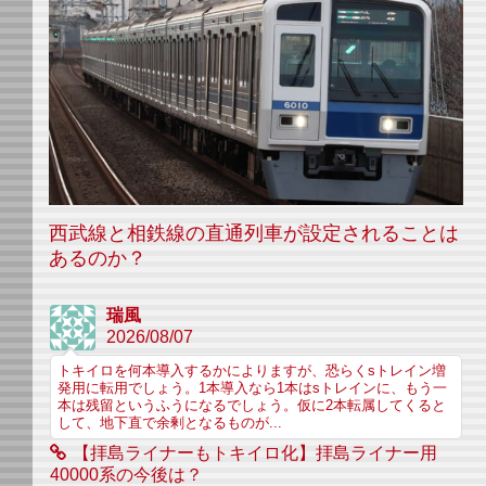
西武線と相鉄線の直通列車が設定されることは
あるのか？
瑞風
2026/08/07
トキイロを何本導入するかによりますが、恐らくsトレイン増
発用に転用でしょう。1本導入なら1本はsトレインに、もう一
本は残留というふうになるでしょう。仮に2本転属してくると
して、地下直で余剰となるものが...
【拝島ライナーもトキイロ化】拝島ライナー用
40000系の今後は？