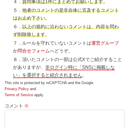
４．
質問事項は1件にまとめてお願いします
。
５．
他者のコメントの是非自体に言及するコメント
はお止め下さい
。
６．
以上の規約に沿わないコメントは、内容を問わ
ず削除致します
。
７．ルールを守れていないコメントは
運営グループ
か
問合せフォーム
へどうぞ。
８．頂いたコメントの一部は公式Xでご紹介すること
がありますが、
非ログイン時に「SNSに掲載しな
い」を選択すると紹介されません
。
This site is protected by reCAPTCHA and the Google
Privacy Policy
and
Terms of Service
apply.
コメント
※