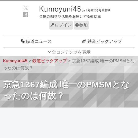
ログイン
参加
鉄道ニュース
鉄道ピックアップ
全コンテンツを表示
車両動向
施設動向
Kumoyuni45
>
鉄道ピックアップ
>
京急1367編成 唯一のPMSMとな
車両技術
路線探訪
ったのは何故？
ルール
サイトについて
京急1367編成 唯一のPMSMとな
ったのは何故？