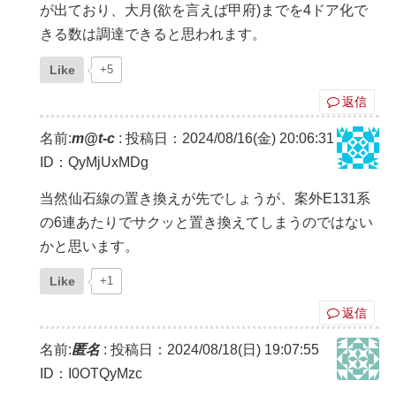
が出ており、大月(欲を言えば甲府)までを4ドア化で
きる数は調達できると思われます。
Like
+5
返信
名前:
m@t-c
:
投稿日：2024/08/16(金) 20:06:31
ID：QyMjUxMDg
当然仙石線の置き換えが先でしょうが、案外E131系
の6連あたりでサクッと置き換えてしまうのではない
かと思います。
Like
+1
返信
名前:
匿名
:
投稿日：2024/08/18(日) 19:07:55
ID：I0OTQyMzc