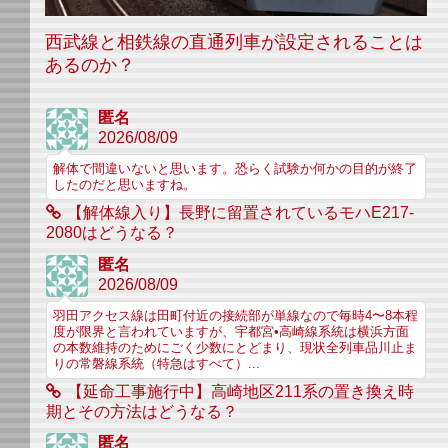
西武線と相鉄線の直通列車が設定されることは
あるのか？
匿名
2026/08/09
解体で間違いないと思います。恐らく試験か何かの目的が終了
したのだと思いますね。
【解体線入り】長野に留置されているモハE217-
2080はどうなる？
匿名
2026/08/09
羽田アクセス線は田町付近の接続部が単線なので毎時4〜8本程
度が限界と言われていますが、宇都宮•高崎線系統は横浜方面
の本数維持のためにごく少数にとどまり、現状全列車品川止ま
りの常磐線系統（特急はすべて）...
【延命工事施行中】高崎地区211系の置き換え時
期とその方法はどうなる？
匿名