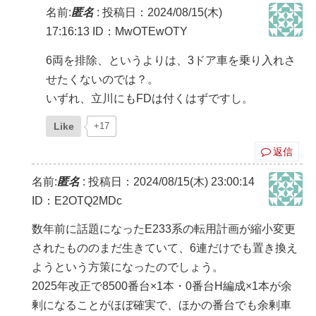
名前:
匿名
:
投稿日：2024/08/15(木)
17:16:13
ID：MwOTEwOTY
6両を排除、というよりは、3ドア車を乗り入れさ
せたくないのでは？。
いずれ、立川にもFDは付くはずですし。
Like
+17
返信
名前:
匿名
:
投稿日：2024/08/15(木) 23:00:14
ID：E2OTQ2MDc
数年前に話題になったE233系の転用計画が縮小変更
されたもののまだ生きていて、6連だけでも置き換え
ようという方策になったのでしょう。
2025年改正で8500番台×1本・0番台H編成×1本が余
剰になることがほぼ確実で、ほかの番台でも余剰車