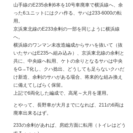
山手線のE235余剰6本を10号車廃車で横浜線へ、余
った6ユニットにはクハ作る、サハは233-6000の転
用。
京浜東北線のE233余剰の一部を同じように横浜線
へ。
横浜線のワンマン未改造編成からサハを抜いて（抜
いたサハはE235へ組み込み）、京浜東北線の余剰と
共に、中央線へ転用、ケトの余りとなるサハは中央
をG→T化し、クハ捻出、どうしても足らないクハだ
け新造、余剰のサハがある場合、将来的な組み換え
に備えてしばらく保留。
上記で6両化した編成で、高尾～大月を運用。
とやって、長野車が大月までになれば、211の6両は
廃車出来るはず。
233の余剰があれば、房総方面に転用（トイレはどう