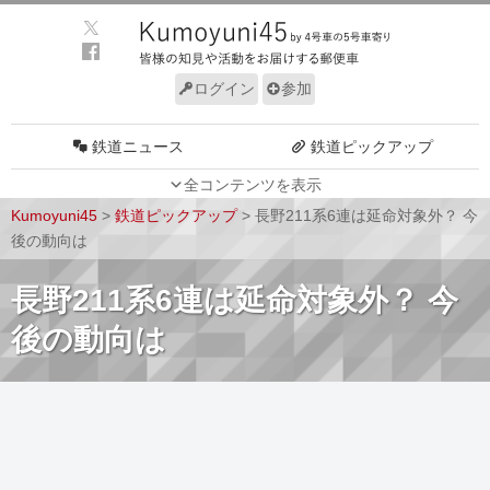
ログイン
参加
鉄道ニュース
鉄道ピックアップ
全コンテンツを表示
車両動向
施設動向
Kumoyuni45
>
鉄道ピックアップ
>
長野211系6連は延命対象外？ 今
車両技術
路線探訪
後の動向は
ルール
サイトについて
長野211系6連は延命対象外？ 今
後の動向は