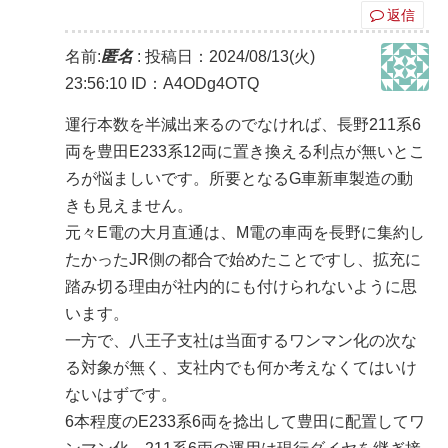
返信
名前:
匿名
:
投稿日：2024/08/13(火)
23:56:10
ID：A4ODg4OTQ
運行本数を半減出来るのでなければ、長野211系6
両を豊田E233系12両に置き換える利点が無いとこ
ろが悩ましいです。所要となるG車新車製造の動
きも見えません。
元々E電の大月直通は、M電の車両を長野に集約し
たかったJR側の都合で始めたことですし、拡充に
踏み切る理由が社内的にも付けられないように思
います。
一方で、八王子支社は当面するワンマン化の次な
る対象が無く、支社内でも何か考えなくてはいけ
ないはずです。
6本程度のE233系6両を捻出して豊田に配置してワ