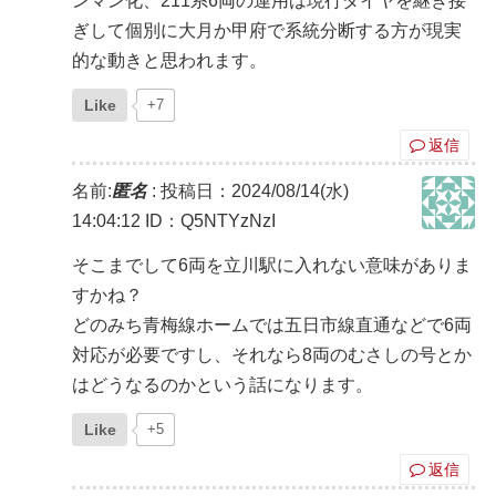
ンマン化、211系6両の運用は現行ダイヤを継ぎ接
ぎして個別に大月か甲府で系統分断する方が現実
的な動きと思われます。
Like
+7
返信
名前:
匿名
:
投稿日：2024/08/14(水)
14:04:12
ID：Q5NTYzNzI
そこまでして6両を立川駅に入れない意味がありま
すかね？
どのみち青梅線ホームでは五日市線直通などで6両
対応が必要ですし、それなら8両のむさしの号とか
はどうなるのかという話になります。
Like
+5
返信