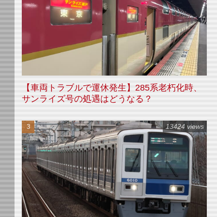
【車両トラブルで運休発生】285系老朽化時、
サンライズ号の処遇はどうなる？
13424 views