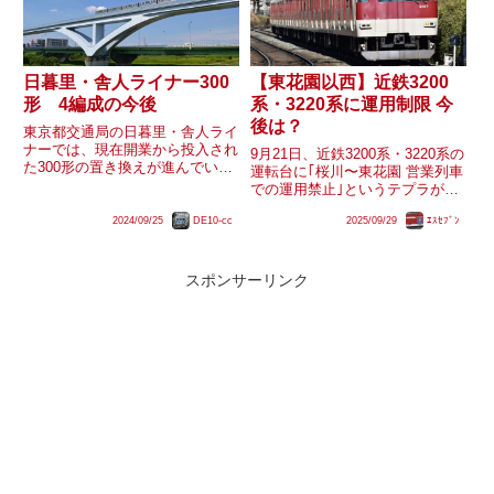
日暮里・舎人ライナー300
【東花園以西】近鉄3200
形 4編成の今後
系・3220系に運用制限 今
後は？
東京都交通局の日暮里・舎人ライ
ナーでは、現在開業から投入され
9月21日、近鉄3200系・3220系の
た300形の置き換えが進んでいま
運転台に｢桜川〜東花園 営業列車
す。一方、300形は16編成のうち
での運用禁止｣というテプラが貼
12編成が置き換え対象で、残り
り付けられました。同じタイミン
の4編成はどうなるか不明です。
2024/09/25
DE10-cc
2025/09/29
ｴｽｾﾌﾞﾝ
グで鶴橋駅にホームドアが設置さ
しかし、300形については東京都
れたため、それに関する措置と見
入札サービスから震災対...
られます。これにより両形式は運
用に制約ができてし...
スポンサーリンク