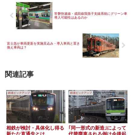
常磐快速線・成田線我孫子支線系統にグリーン車
導入可能性はあるのか
富士急が車両更新を実施見込み・導入車両と置き
換え車両は？
関連記事
鉄道ピックアップ
鉄道ピックアップ
相鉄が検討・具体化し得る
｢同一形式の新造｣によって
新たな直通先とは
代替廃車される例は今後起