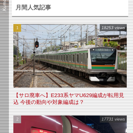
月間人気記事
18253 views
【サロ廃車へ】E233系ヤマU629編成が転用見
込 今後の動向や対象編成は？
17731 views