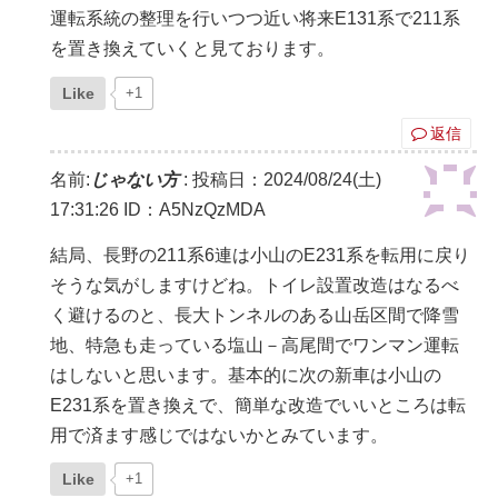
運転系統の整理を行いつつ近い将来E131系で211系
を置き換えていくと見ております。
Like
+1
返信
名前:
じゃない方
:
投稿日：2024/08/24(土)
17:31:26
ID：A5NzQzMDA
結局、長野の211系6連は小山のE231系を転用に戻り
そうな気がしますけどね。トイレ設置改造はなるべ
く避けるのと、長大トンネルのある山岳区間で降雪
地、特急も走っている塩山－高尾間でワンマン運転
はしないと思います。基本的に次の新車は小山の
E231系を置き換えで、簡単な改造でいいところは転
用で済ます感じではないかとみています。
Like
+1