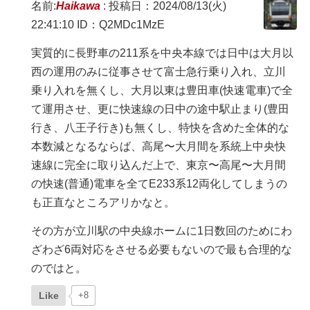
名前:
Haikawa
:
投稿日：2024/08/13(火)
22:41:10
ID：Q2MDc1MzE
実質的に長野車の211系を中央本線では日中は大月以
西の運用のみに従事させて富士急行乗り入れ、立川
乗り入れを無くし、大月以東は豊田車(快速電車)で全
て運用させ、更に快速線の日中の途中駅止まり(豊田
行き、八王子行き)も無くし、特快を含めた全体的な
本数減となるならば、高尾〜大月間を系統上中央快
速線に完全に取り込んだ上で、東京〜高尾〜大月間
の快速(普通)電車を全てE233系12両化してしまうの
も正直なところアリかなと。
その方が立川駅の中央線ホームに1日数回のためにわ
ざわざ6両対応をさせる必要もないので最も合理的な
のではと。
Like
+8