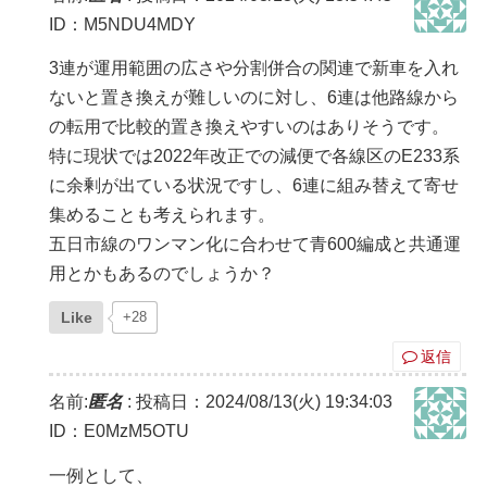
ID：M5NDU4MDY
3連が運用範囲の広さや分割併合の関連で新車を入れ
ないと置き換えが難しいのに対し、6連は他路線から
の転用で比較的置き換えやすいのはありそうです。
特に現状では2022年改正での減便で各線区のE233系
に余剰が出ている状況ですし、6連に組み替えて寄せ
集めることも考えられます。
五日市線のワンマン化に合わせて青600編成と共通運
用とかもあるのでしょうか？
Like
+28
返信
名前:
匿名
:
投稿日：2024/08/13(火) 19:34:03
ID：E0MzM5OTU
一例として、