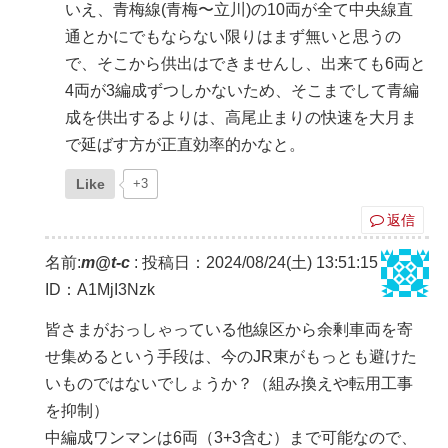
いえ、青梅線(青梅〜立川)の10両が全て中央線直
通とかにでもならない限りはまず無いと思うの
で、そこから供出はできませんし、出来ても6両と
4両が3編成ずつしかないため、そこまでして青編
成を供出するよりは、高尾止まりの快速を大月ま
で延ばす方が正直効率的かなと。
Like
+3
返信
名前:
m@t-c
:
投稿日：2024/08/24(土) 13:51:15
ID：A1MjI3Nzk
皆さまがおっしゃっている他線区から余剰車両を寄
せ集めるという手段は、今のJR東がもっとも避けた
いものではないでしょうか？（組み換えや転用工事
を抑制）
中編成ワンマンは6両（3+3含む）まで可能なので、