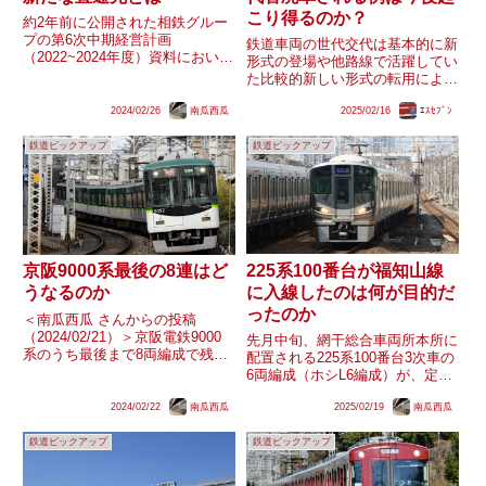
こり得るのか？
約2年前に公開された相鉄グルー
プの第6次中期経営計画
鉄道車両の世代交代は基本的に新
（2022~2024年度）資料におい
形式の登場や他路線で活躍してい
て、「新たな相互直通乗り入れ先
た比較的新しい形式の転用によっ
の検討・具体化」との内容が含ま
て行われ、一部はJR中央・総武
れています。相模鉄道は、現在ま
2024/02/26
南瓜西瓜
2025/02/16
ｴｽｾﾌﾞﾝ
線のE231系といった同一形式の
でにJR東日本・東急電鉄との相
転用により行われることもありま
互直通運転を実現させ、それに合
鉄道ピックアップ
鉄道ピックアップ
す。しかし、国鉄末期の0系新幹
わ...
線や近年でも都営新宿線の10...
225系100番台が福知山線
京阪9000系最後の8連はど
に入線したのは何が目的だ
うなるのか
ったのか
＜南瓜西瓜 さんからの投稿
（2024/02/21）＞京阪電鉄9000
先月中旬、網干総合車両所本所に
系のうち最後まで8両編成で残っ
配置される225系100番台3次車の
ていた9005-⑧-9055編成
6両編成（ホシL6編成）が、定期
（9005F）ですが、寝屋川車庫構
運用では入線しない福知山線
内で中間車を脱車しているとも捉
2024/02/22
南瓜西瓜
2025/02/19
南瓜西瓜
（JR宝塚線）で試運転を行った
えられるような動きを見せている
ことが注目されました。同線区で
ようです。現時点...
鉄道ピックアップ
鉄道ピックアップ
運用される6両編成の近郊型車両
は宮原支所に配置され最高速...