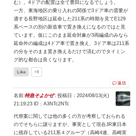
む）。4ドアの配置は全て豊田になるでしょう。
一方、東海地区の乗り入れの関係で3ドア車の需要が
適する長野地区は延命した211系の時期を見てE129
系ベースの別の新造車で置き換えになるのではと見
ています。仮にこのまま延命対象が3両編成のみなら
延命外の編成は4ドア車で置き換え、3ドア車は211系
の分をそのまま置き換えるだけで済むのでタイミン
グ的な都合は良くなります。
Like
+8
返信
名前:
特急そよかぜ
:
投稿日：2024/08/13(火)
21:19:23
ID：A3NTc2NTc
代替案に関しては他の多くの方が考察しておられる
のでそちらに譲りますが、事実として現在JR東日本
に残存している211系４グループ（高崎4連、高崎実