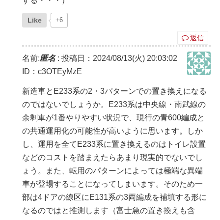
する・・・）
Like
+6
返信
名前:
匿名
:
投稿日：2024/08/13(火) 20:03:02
ID：c3OTEyMzE
新造車とE233系の2・3パターンでの置き換えになる
のではないでしょうか。E233系は中央線・南武線の
余剰車が1番やりやすい状況で、現行の青600編成と
の共通運用化の可能性が高いように思います。しか
し、運用を全てE233系に置き換えるのはトイレ設置
などのコストを踏まえたらあまり現実的でないでし
ょう。また、転用のパターンによっては極端な異端
車が登場することになってしまいます。そのため一
部は4ドアの線区にE131系の3両編成を補填する形に
なるのではと推測します（富士急の置き換えも含