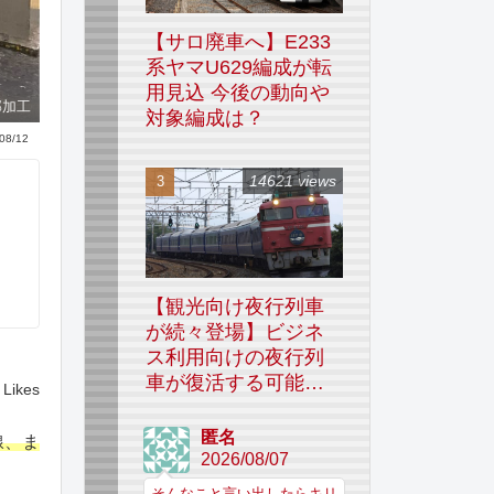
【サロ廃車へ】E233
系ヤマU629編成が転
用見込 今後の動向や
部加工
対象編成は？
08/12
14621 views
【観光向け夜行列車
が続々登場】ビジネ
ス利用向けの夜行列
車が復活する可能性
Likes
はあるのか
匿名
線、ま
2026/08/07
そんなこと言い出したらキリ