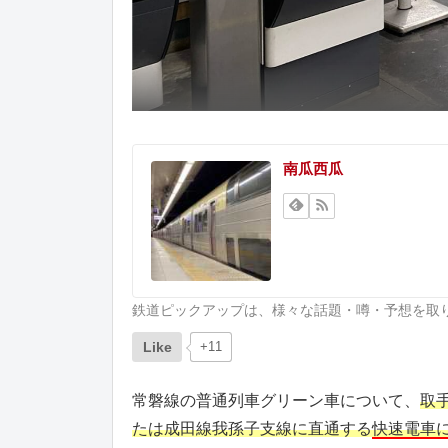
南瓜西瓜
鉄道ピックアップは、様々な話題・噂・予想を取
Like
+11
常磐線の普通列車グリーン車について、
取
たは成田線我孫子支線に直通する
快速電車