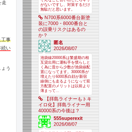
を走
がないですし、対策するだけ
無駄だと思います。
N700系6000番台新塗
装に7000・8000番台と
の誤乗リスクはあるの
か？
良工事
匿名
年続い
2026/08/07
池袋線20000系は繁盛期の相
互貸出用に運転手を慣らしと
く為に昔から少数が池袋線配
しょう
置になってます。30000系が
増えたり6000系白顔が新宿
線側にも走るようになって双
方配置のメリットは以前より
薄まって...
【拝島ライナーもトキ
イロ化】拝島ライナー用
40000系の今後は？
555superexit
2026/08/07