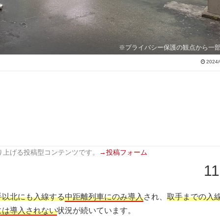
※プライバシー保護の観点から一
2024/
り上げる投稿型コンテンツです。
→投稿フォーム
11
手以北にも入線する
中距離列車にのみ導入
され、
取手までの入
には導入されない
状況が続いています。