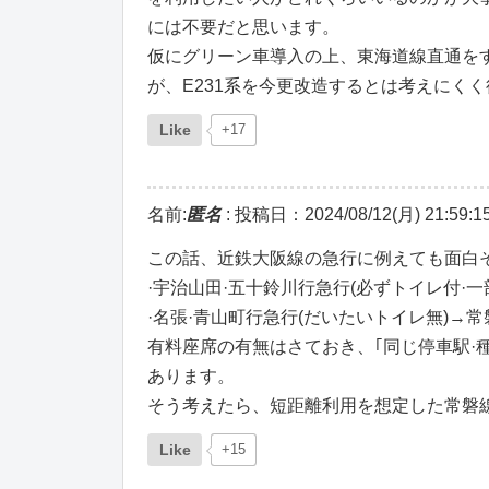
には不要だと思います。
仮にグリーン車導入の上、東海道線直通を
が、E231系を今更改造するとは考えにく
Like
+17
名前:
匿名
:
投稿日：2024/08/12(月) 21:59:1
この話、近鉄大阪線の急行に例えても面白
·宇治山田·五十鈴川行急行(必ずトイレ付·
·名張·青山町行急行(だいたいトイレ無)→
有料座席の有無はさておき、｢同じ停車駅·
あります。
そう考えたら、短距離利用を想定した常磐
Like
+15