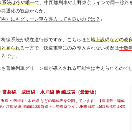
線系統は今や唯一
で、中距離列車や上野東京ラインで同一線路
の共通化の観点からか、
車両）にもグリーン車を導入しても良いのでは？
』
青梅線系統が現在進行形ですが、こちらほど
地上設備などの改
易と見られ
る一方で、快速電車にのみ導入されない状況は
十数
ころです。
にも普通列車グリーン車が導入される可能性は考えられるので
・常磐線・成田線・水戸線 他 編成表（最新版）
常磐線・成田線・水戸線 などの編成表を公開しています。【運用数・編成
 注現況運用編成10常磐線・上野東京ラインJR東日本 E501系 4本 JR東