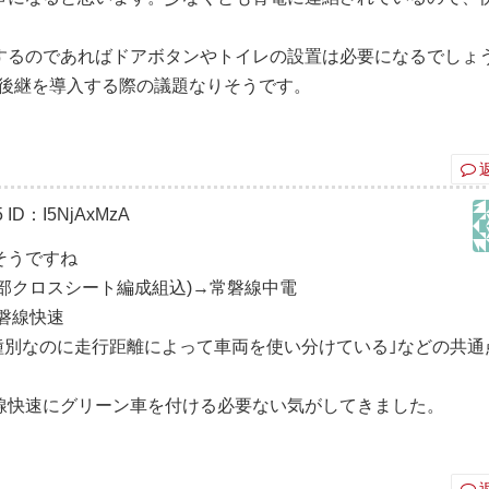
するのであればドアボタンやトイレの設置は必要になるでしょ
く後継を導入する際の議題なりそうです。
5
ID：I5NjAxMzA
そうですね
一部クロスシート編成組込)→常磐線中電
常磐線快速
種別なのに走行距離によって車両を使い分けている｣などの共通
線快速にグリーン車を付ける必要ない気がしてきました。