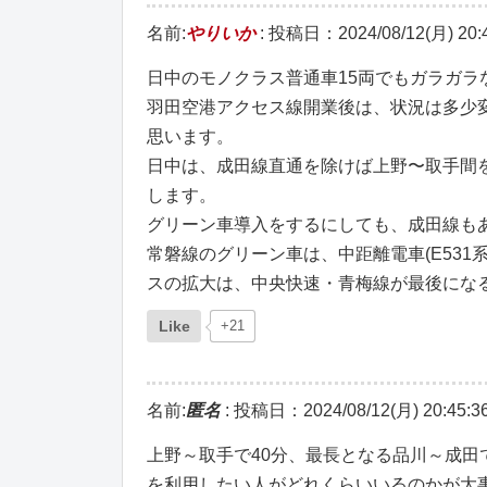
名前:
やりいか
:
投稿日：2024/08/12(月) 20:4
日中のモノクラス普通車15両でもガラガ
羽田空港アクセス線開業後は、状況は多少
思います。
日中は、成田線直通を除けば上野〜取手間
します。
グリーン車導入をするにしても、成田線も
常磐線のグリーン車は、中距離電車(E531
スの拡大は、中央快速・青梅線が最後にな
Like
+21
名前:
匿名
:
投稿日：2024/08/12(月) 20:45:3
上野～取手で40分、最長となる品川～成田
を利用したい人がどれくらいいるのかが大