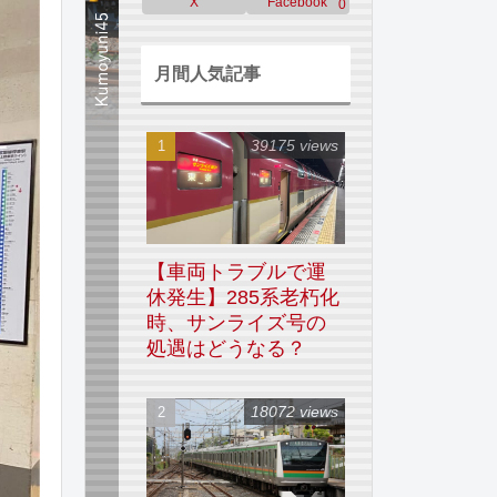
X
Facebook
0
月間人気記事
39175 views
【車両トラブルで運
休発生】285系老朽化
時、サンライズ号の
処遇はどうなる？
18072 views