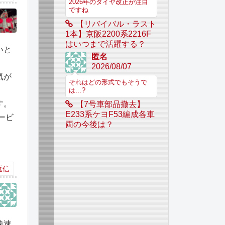
2026年のダイヤ改正が注目
ですね
【リバイバル・ラスト
1本】京阪2200系2216F
はいつまで活躍する？
いと
匿名
2026/08/07
気が
それはどの形式でもそうで
は…?
す。
【7号車部品撤去】
E233系ケヨF53編成各車
ービ
両の今後は？
返信
快速