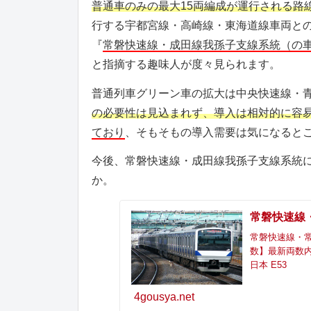
普通車のみの最大15両編成が運行される路
行する宇都宮線・高崎線・東海道線車両と
『
常磐快速線・成田線我孫子支線系統（の
と指摘する趣味人が度々見られます。
普通列車グリーン車の拡大は中央快速線・
の必要性は見込まれず、導入は相対的に容
ており
、そもそもの導入需要は気になると
今後、常磐快速線・成田線我孫子支線系統
か。
常磐快速線
常磐快速線・
数】最新両数内訳
日本 E53
4gousya.net