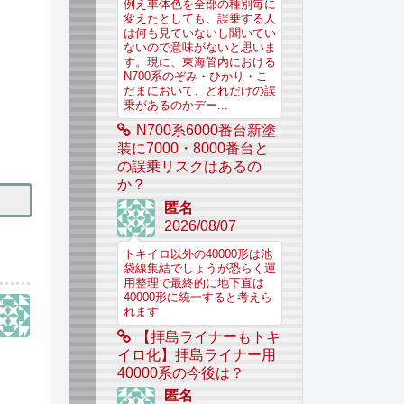
例え車体色を全部の種別毎に
変えたとしても、誤乗する人
は何も見ていないし聞いてい
ないので意味がないと思いま
す。現に、東海管内における
N700系のぞみ・ひかり・こ
だまにおいて、どれだけの誤
乗があるのかデー...
N700系6000番台新塗
装に7000・8000番台と
の誤乗リスクはあるの
か？
匿名
2026/08/07
トキイロ以外の40000形は池
袋線集結でしょうが恐らく運
用整理で最終的に地下直は
40000形に統一すると考えら
れます
【拝島ライナーもトキ
イロ化】拝島ライナー用
40000系の今後は？
匿名