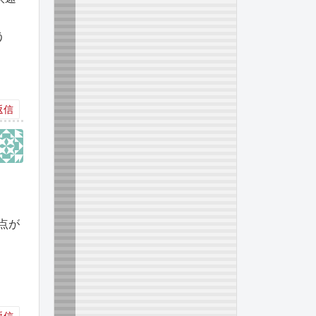
う
返信
点が
返信