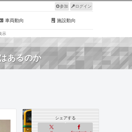
参加
ログイン
車両動向
施設動向
表示
ルール
サイトについて
はあるのか
シェアする