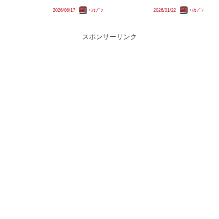
｢しらゆき｣。そのE653系4連は常
からスタートしました。この取り
2026/06/17
ｴｽｾﾌﾞﾝ
2026/01/22
ｴｽｾﾌﾞﾝ
磐線の特急をいわき駅で分離した
組みを踏まえ、近江鉄道は将来的
上でいわき〜仙台間に新設される
にレストラン列車の導入を目指す
特急列車で使用予定となっていま
ようです。近江鉄道はこのレスト
した。実際には東日本...
ラン列車について｢現時点では...
スポンサーリンク