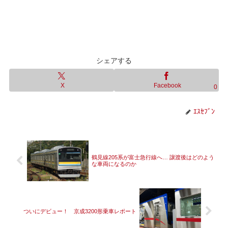
シェアする
X
Facebook
0
ｴｽｾﾌﾞﾝ
鶴見線205系が富士急行線へ… 譲渡後はどのよう
な車両になるのか
ついにデビュー！ 京成3200形乗車レポート