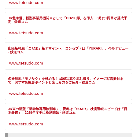
www.tetsudo.com
JR北海道、新型事業用機関車として「DD200形」を導入 8月に1両目が落成予
定 - 鉄道コム
www.tetsudo.com
山陽新幹線「こだま」新デザインへ コンセプトは「YURARI」、今冬デビュー
- 鉄道コム
www.tetsudo.com
名撮影地「モノサク」を極める！ 編成写真や流し撮り、イメージ写真撮影ま
で おすすめ撮影ポイントと楽しみ方をご紹介 - 鉄道コム
www.tetsudo.com
JR東の新型「新幹線専用検測車」、愛称は「SOAR」 検測運転スピードは「日
本最速」、2029年度中に検測開始 - 鉄道コム
www.tetsudo.com