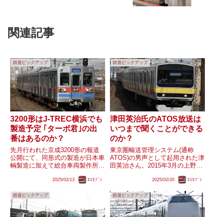
関連記事
鉄道ピックアップ
鉄道ピックアップ
3200形はJ-TREC横浜でも
津田英治氏のATOS放送は
製造予定 ｢ターボ君｣の出
いつまで聞くことができる
番はあるのか？
のか？
先月行われた京成3200形の報道
東京圏輸送管理システム(通称
公開にて、同形式の製造が日本車
ATOS)の男声として起用された津
輌製造に加えて総合車両製作所
田英治さん。2015年3月の上野東
(J-TREC)でも行われることが明
京ライン開業を前にその放送が田
2025/02/13
ｴｽｾﾌﾞﾝ
2025/02/20
ｴｽｾﾌﾞﾝ
らかとなりました。過去実績から
中一永さんのアナウンスへ更新し
横浜事業所で製造されるものとみ
はじめ、現在に至るまで徐々に変
鉄道ピックアップ
鉄道ピックアップ
られます。これまでJ-TREC横浜
更が進んでいます。更新開始から
(旧東急車輛製造)か...
10年程度が経ち、最近...