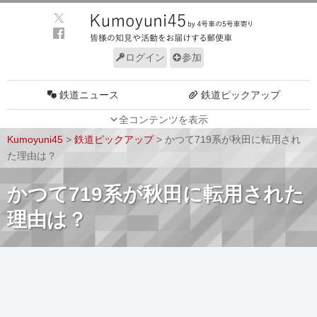
ログイン
参加
鉄道ニュース
鉄道ピックアップ
全コンテンツを表示
車両動向
施設動向
Kumoyuni45
>
鉄道ピックアップ
>
かつて719系が秋田に転用され
車両技術
路線探訪
た理由は？
ルール
サイトについて
かつて719系が秋田に転用された
理由は？