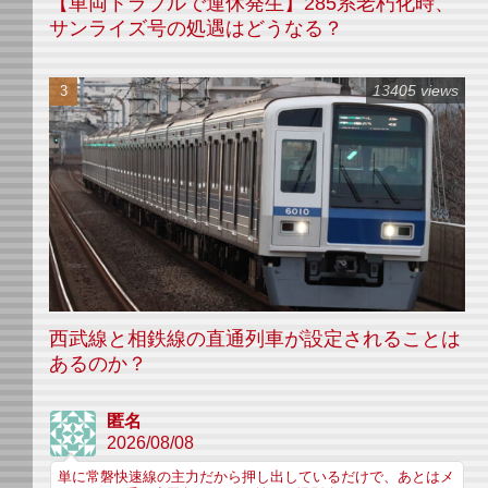
【車両トラブルで運休発生】285系老朽化時、
サンライズ号の処遇はどうなる？
13405 views
西武線と相鉄線の直通列車が設定されることは
あるのか？
匿名
2026/08/08
単に常磐快速線の主力だから押し出しているだけで、あとはメ