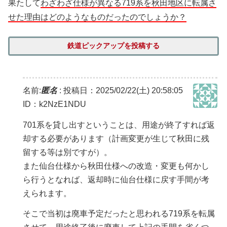
果たして
わざわざ仕様が異なる719系を秋田地区に転属さ
せた理由はどのようなものだったのでしょうか？
鉄道ピックアップを投稿する
名前:
匿名
:
投稿日：2025/02/22(土) 20:58:05
ID：k2NzE1NDU
701系を貸し出すということは、用途が終了すれば返
却する必要があります（計画変更が生じて秋田に残
留する等は別ですが）。
また仙台仕様から秋田仕様への改造・変更も何かし
ら行うとなれば、返却時に仙台仕様に戻す手間が考
えられます。
そこで当初は廃車予定だったと思われる719系を転属