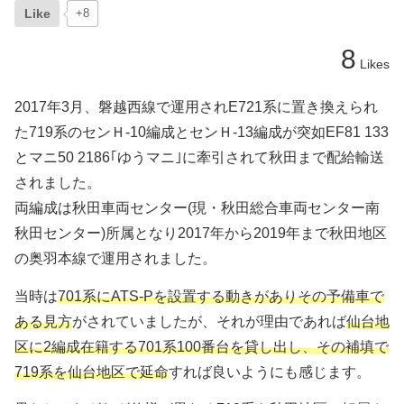
Like
+8
8
Likes
2017年3月、磐越西線で運用されE721系に置き換えられ
た719系のセンＨ-10編成とセンＨ-13編成が突如EF81 133
とマニ50 2186｢ゆうマニ｣に牽引されて秋田まで配給輸送
されました。
両編成は秋田車両センター(現・秋田総合車両センター南
秋田センター)所属となり2017年から2019年まで秋田地区
の奥羽本線で運用されました。
当時は
701系にATS-Pを設置する動きがありその予備車で
ある見方
がされていましたが、それが理由であれば
仙台地
区に2編成在籍する701系100番台を貸し出し、その補填で
719系を仙台地区で延命
すれば良いようにも感じます。