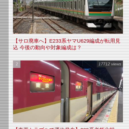
【サロ廃車へ】E233系ヤマU629編成が転用見
込 今後の動向や対象編成は？
17712 views