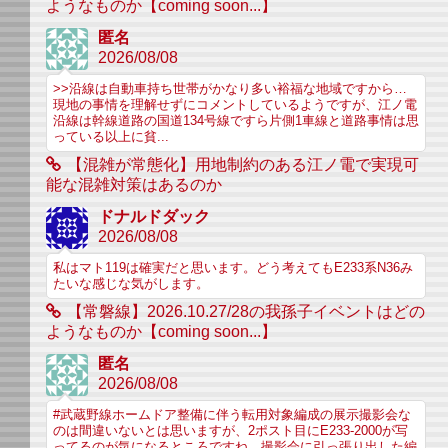
ようなものか【coming soon...】
匿名
2026/08/08
>>沿線は自動車持ち世帯がかなり多い裕福な地域ですから…
現地の事情を理解せずにコメントしているようですが、江ノ電
沿線は幹線道路の国道134号線ですら片側1車線と道路事情は思
っている以上に貧...
【混雑が常態化】用地制約のある江ノ電で実現可
能な混雑対策はあるのか
ドナルドダック
2026/08/08
私はマト119は確実だと思います。どう考えてもE233系N36み
たいな感じな気がします。
【常磐線】2026.10.27/28の我孫子イベントはどの
ようなものか【coming soon...】
匿名
2026/08/08
#武蔵野線ホームドア整備に伴う転用対象編成の展示撮影会な
のは間違いないとは思いますが、2ポスト目にE233-2000が写
ってるのが気になるところですね。撮影会に引っ張り出した編