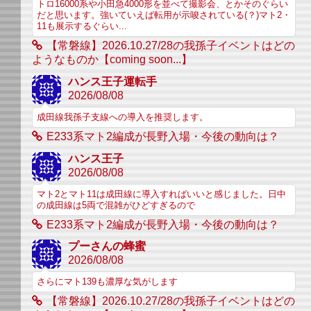
トロ16000系や小田急4000形を並べて撮影会、とかそのぐらい
だと思います。強いていえば転用が示唆されている(？)マト2・
11も展示するぐらい...
【常磐線】2026.10.27/28の我孫子イベントはどの
ようなものか【coming soon...】
ハンス王子運転手
2026/08/08
成田線我孫子支線への導入を推奨します。
E233系マト2編成が長野入場・今後の動向は？
ハンス王子
2026/08/08
マト2とマト11は成田線に導入すればいいと感じました。日中
の成田線は5両で混雑がひどすぎるので
E233系マト2編成が長野入場・今後の動向は？
プーさんの蜂蜜
2026/08/08
さらにマト139も濃厚な気がします
【常磐線】2026.10.27/28の我孫子イベントはどの