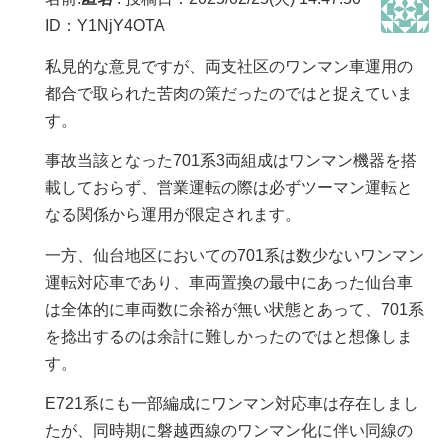
ID：Y1NjY4OTA
私見的な意見ですが、両支社区のワンマン車運用の
都合で取られた苦肉の策だったのではと捉えていま
す。
事故当該となった701系3両組成はワンマン機器を搭
載しておらず、営業運転の際は必ずツーマン運転と
なる関係から運用が限定されます。
一方、仙台地区においての701系は数少ないワンマン
運転対応車であり、車両置換の最中にあった仙台車
は全体的に車両数に余裕が無い状態とあって、701系
を捻出するのは余計に難しかったのではと想像しま
す。
E721系にも一部編成にワンマン対応車は存在しまし
たが、同時期に磐越西線のワンマン化に伴い同線の