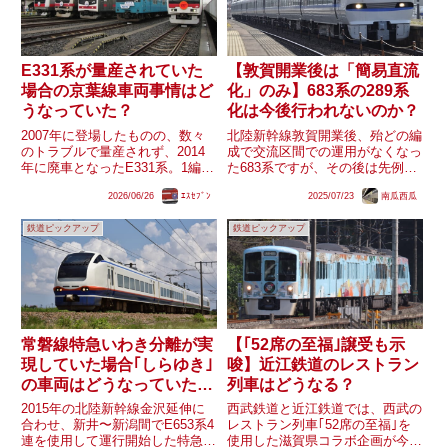
E331系が量産されていた
【敦賀開業後は「簡易直流
場合の京葉線車両事情はど
化」のみ】683系の289系
うなっていた？
化は今後行われないのか？
2007年に登場したものの、数々
北陸新幹線敦賀開業後、殆どの編
のトラブルで量産されず、2014
成で交流区間での運用がなくなっ
年に廃車となったE331系。1編成
た683系ですが、その後は先例が
のみの存在となった上、ドア位置
ある「289系への形式変更」が全
2026/06/26
ｴｽｾﾌﾞﾝ
2025/07/23
南瓜西瓜
の違いや先述のトラブル等で運用
く実施されず、「簡易直流化工
の制約があり、実働期間は事実上
事」のみが施工されています。
鉄道ピックアップ
鉄道ピックアップ
15ヶ月程でした。もし仮にトラ
289系化は北陸新幹線金沢開業時
ブルが起こらず、E33...
に特急「しらさぎ」の運用を離...
常磐線特急いわき分離が実
【｢52席の至福｣譲受も示
現していた場合｢しらゆき｣
唆】近江鉄道のレストラン
の車両はどうなっていたの
列車はどうなる？
か？
2015年の北陸新幹線金沢延伸に
西武鉄道と近江鉄道では、西武の
合わせ、新井〜新潟間でE653系4
レストラン列車｢52席の至福｣を
連を使用して運行開始した特急
使用した滋賀県コラボ企画が今月