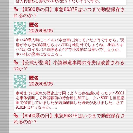
合入れ替わる形で8637fが危うくなりそうですが。
【8500系の日】東急8637Fはいつまで動態保存さ
れるのか？
匿名
2026/08/05
キハ40導入時にコイルバネ台車に拘っていたようですから、現
場が今もその認識ならキハ110は検討外でしょうね。JR西のキ
ハ41がコイルバネ両開き2ドアで小湊的には良いでしょうが、
キハ41が廃車になるころ...
【公式が悲鳴】小湊鐵道車両の冷房は改善される
のか？
匿名
2026/08/05
参考までに東急の歴史上で同じように存在感のあったデハ5001
を車体切断して渋谷駅前の待合所に加工し、クハ8001も当初恩
田で保管していましたが結局解体した過去がありました。さて
9101Fはどうなるか。...
【8500系の日】東急8637Fはいつまで動態保存さ
れるのか？