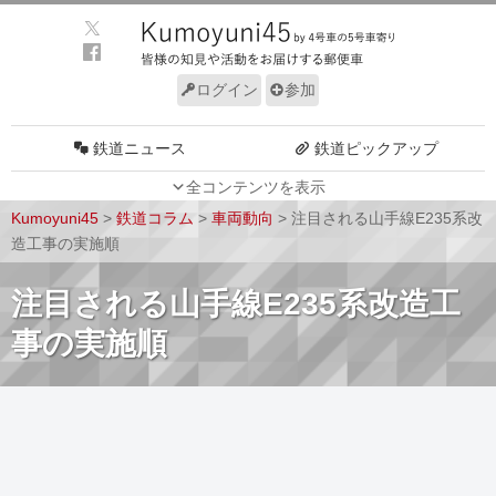
ログイン
参加
鉄道ニュース
鉄道ピックアップ
全コンテンツを表示
車両動向
施設動向
Kumoyuni45
>
鉄道コラム
>
車両動向
>
注目される山手線E235系改
車両技術
路線探訪
造工事の実施順
ルール
サイトについて
注目される山手線E235系改造工
事の実施順