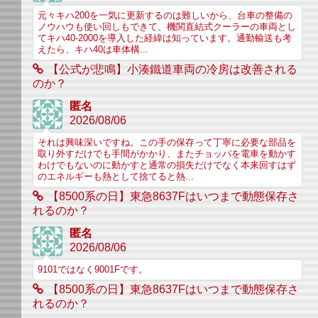
元々キハ200を一気に更新するのは難しいから、台車の整備の
ノウハウも使い回しもできて、機関直結式クーラーの車両とし
てキハ40-2000を導入した経緯は知っています。通勤輸送も考
えたら、キハ40は車体構...
【公式が悲鳴】小湊鐵道車両の冷房は改善される
のか？
匿名
2026/08/06
それは興味深いですね。この手の保存って丁寧に必要な部品を
取り外すだけでも手間がかかり、またチョッパを電車を動かす
わけでもないのに動かすと通常の損失だけでなく本来回すはず
のエネルギーも熱として捨てると熱...
【8500系の日】東急8637Fはいつまで動態保存さ
れるのか？
匿名
2026/08/06
9101ではなく9001Fです。
【8500系の日】東急8637Fはいつまで動態保存さ
れるのか？