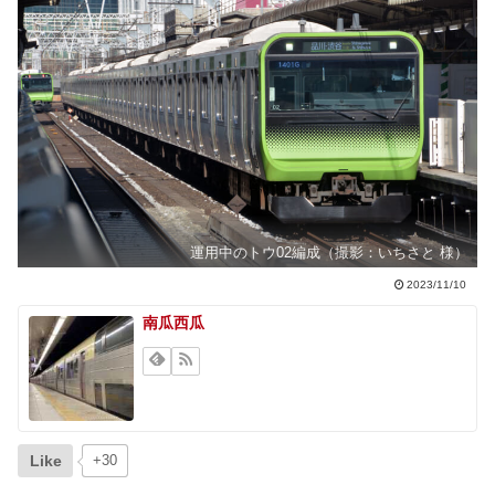
運用中のトウ02編成（撮影：いちさと 様）
2023/11/10
南瓜西瓜
Like
+30