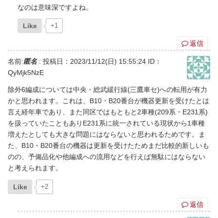
なのは意味深ですよね。
Like
+1
返信
名前:
匿名
:
投稿日：2023/11/12(日) 15:55:24
ID：
QyMjk5NzE
除外6編成については中央・総武緩行線(三鷹車セ)への転用が有力
かと思われます。これは、B10・B20番台が機器更新を受けたとは
言え経年車であり、また同区ではもともと2車種(209系・E231系)
を扱っていたこともありE231系に統一されている現状から1車種
増えたとしても大きな問題にはならないと思われるためです。ま
た、B10・B20番台の機器は更新を受けたためまだ比較的新しいも
のの、予備品化や他編成への流用などを行えば無駄にはならない
と考えられます。
Like
+2
返信