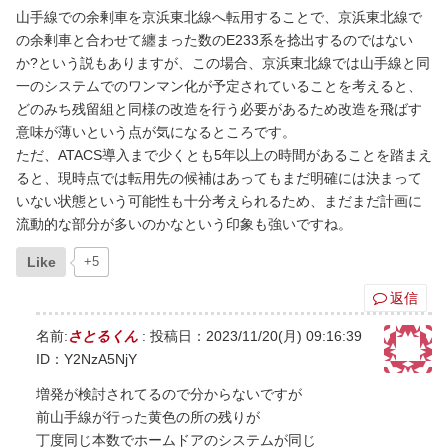
山手線での余剰車を京浜東北線へ転用することで、京浜東北線で
の余剰車と合わせて纏まった数のE233系を捻出するのではない
か?という説もありますが、この場合、京浜東北線では山手線と同
一のシステムでのワンマン化が予定されていることを考えると、
どのみち残留組と同様の改造を行う必要があるため改造を飛ばす
意味が薄いという点が気になるところです。
ただ、ATACS導入まで少くとも5年以上の時間があることを踏まえ
ると、現時点では転用先の候補はあってもまだ明確には決まって
いない状態という可能性も十分考えられるため、まだまだ計画に
流動的な部分が多いのかなという印象も強いですね。
Like
+5
返信
名前:
さとるくん
:
投稿日：2023/11/20(月) 09:16:39
ID：Y2NzA5NjY
増発が検討されてるので分からないですが
前山手線が行った黄色の所の残りが
丁度同じ本数でホームドアのシステムが同じ