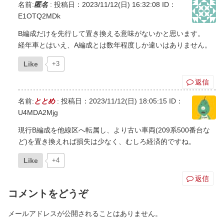
名前:
匿名
:
投稿日：2023/11/12(日) 16:32:08
ID：
E1OTQ2MDk
B編成だけを先行して置き換える意味がないかと思います。
経年車とはいえ、A編成とは数年程度しか違いはありません。
Like
+3
返信
名前:
ととめ
:
投稿日：2023/11/12(日) 18:05:15
ID：
U4MDA2Mjg
現行B編成を他線区へ転属し、より古い車両(209系500番台な
ど)を置き換えれば損失は少なく、むしろ経済的ですね。
Like
+4
返信
コメントをどうぞ
メールアドレスが公開されることはありません。