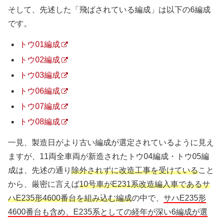
そして、先述した「飛ばされている編成」は以下の6編成
です。
トウ01編成
トウ02編成
トウ03編成
トウ06編成
トウ07編成
トウ08編成
一見、製造日がより古い編成が選定されているように見え
ますが、11両全車両が新造されたトウ04編成・トウ05編
成は、先述の通り
除外されずに改造工事を受けている
こと
から、厳密に言えば
10号車がE231系改造編入車であるサ
ハE235形4600番台を組み込む編成
の中で、
サハE235形
4600番台も含め、E235系としての経年が深い6編成が選