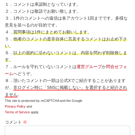
１．コメントは承認制となっています。
２．コメントは敬語でお願い致します。
３．1件のコメントへの返信は各アカウント1回までです。多様な
意見を並べるのが目的です。
４．
質問事項は1件にまとめてお願いします
。
５．
他者のコメントの是非自体に言及するコメントはお止め下さ
い
。
６．
以上の規約に沿わないコメントは、内容を問わず削除致しま
す
。
７．ルールを守れていないコメントは
運営グループ
か
問合せフォ
ーム
へどうぞ。
８．頂いたコメントの一部は公式Xでご紹介することがあります
が、
非ログイン時に「SNSに掲載しない」を選択すると紹介され
ません
。
This site is protected by reCAPTCHA and the Google
Privacy Policy
and
Terms of Service
apply.
コメント
※