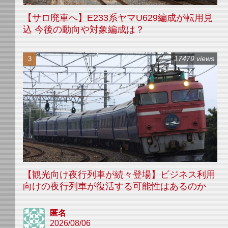
【サロ廃車へ】E233系ヤマU629編成が転用見
込 今後の動向や対象編成は？
17479 views
【観光向け夜行列車が続々登場】ビジネス利用
向けの夜行列車が復活する可能性はあるのか
匿名
2026/08/06