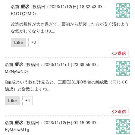
名前:
匿名
:
投稿日：2023/11/12(日) 18:32:43
ID：
E1OTQ2MDk
改造の規模が大き過ぎて、最初から新製した方が安く済むよう
な気がしてなりません。
Like
+3
返信
名前:
匿名
:
投稿日：2023/11/11(土) 23:39:55
ID：
M2NjAwNDk
6編成という数だけ見ると、三鷹E231系0番台の編成数（同じく6
編成）と合致しますね。
Like
+4
返信
名前:
匿名
:
投稿日：2023/11/12(日) 01:15:09
ID：
EyMzcwMTg