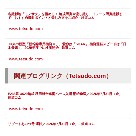
名撮影地「モノサク」を極める！ 編成写真や流し撮り、イメージ写真撮影ま
で おすすめ撮影ポイントと楽しみ方をご紹介 - 鉄道コム
www.tetsudo.com
JR東の新型「新幹線専用検測車」、愛称は「SOAR」 検測運転スピードは「日
本最速」、2029年度中に検測開始 - 鉄道コム
www.tetsudo.com
関連ブログリンク（
Tetsudo.com
）
E233系 U629編成 秋田総合車両ベース入場 配給輸送／2026年7月31日（金） -
鉄道コム
www.tetsudo.com
リゾートあいづ号 運転／2026年7月31日（金） - 鉄道コム