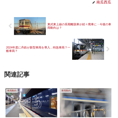
南瓜西瓜
東武東上線の長期離脱車が続々廃車に・今後の車
両動向は？
2024年度に丹鉄が新型車両を導入…特急車両？一
般車両？
関連記事
車両動向
車両動向