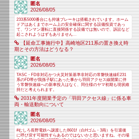
匿名
2026/08/05
233系5000番台にも抑速ブレーキは搭載されています。ホーム
ドアはあくまでホーム上の安全確保に関する設備投資であっ
て、ワンマン運転に直接関係する設備では無いので、訴訟など
起こされようはずもありません...
【延命工事施行中】高崎地区211系の置き換え時
期とその方法はどうなる？
匿名
2026/08/05
TASC・FD非対応かつ火災対策基準非対応の常磐快速線E231
系のFD帯が我孫子駅にあった事から羽田アクセス線開業に伴
う常磐快速線への新車投入はなく、同仕様のヤマ初期も現状維
持だと考えられます。
2031年度開業予定の「羽田アクセス線」に係る車
両・輸送動向について
匿名
2026/08/05
#むしろ長野電鉄へ譲渡した8601f（白Hゴム・3両）を引退後
に呼び戻す可能性すらあるのではないかと思いますね。その場