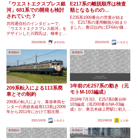
「ウエストエクスプレス銀
E217系の離脱順序は検査
河」681系での開発も検討
順となるものの…
されていた？
E235系1000番台の営業が始ま
り、E217系の運用離脱が始まり
共同通信社のインタビューで、
ました。数日以内にEF64が鎌倉
「ウエストエクスプレス銀河」を
車両センターへ送り込まれ、最初
デザインした川西氏は、種車とし
の配給が行われるでしょう。ここ
て「681系」を提案したようで
では離脱順序の見通しについて触
2024/09/28
みやがわ
2021/01/03
いちさと
す。駄目ですと却下されたようで
れたいと思います。直近の情勢1
すが、後になって「（種車を）あ
月3日現在のE217系...
車両動向
車両動向
れにしても良かったな」と言われ
たようです。川西氏は117系と
6...
3年前のE257系の動き（元
209系転入による113系廃
モトM-103編成）
車とその制約
2018年7月3日、E257系0番台M-
209系の転入により、幕張車両セ
103編成（現2000番台NA-03編
ンターの房総各線用113系は2009
成）が、東北本線上野駅に初入
年から2011年にかけて順次廃車
線、尾久疎開を行いました。
となりました。209系により置き
E257系の一連の動きのさきがけ
2021/10/29
いちさと
2021/06/18
ととめ
換えられた編成に限ると、全車両
となる、当時の動きをまとめま
が長野へ輸送（一部は長野到着後
す。尾久疎開2018年6月に中央線
車両動向
車両動向
保存）されましたが、輸送方法だ
内での運用を離...
けで3通りあり、一...