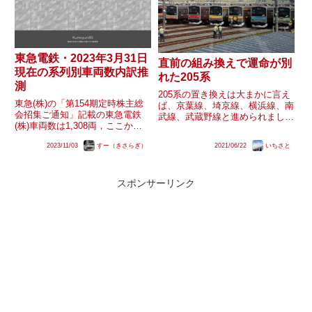
東急電鉄・2023年3月31日
直前の組み換えで運命が別
現在の系列別車両数内訳推
れた205系
測
205系の置き換えは大まかに言え
東急(株)の「第154期定時株主総
ば、京葉線、埼京線、横浜線、南
会招集ご通知」記載の東急電鉄
武線、武蔵野線と進められまし
(株)車両数は1,308両，ここから
た。武蔵野線は42編成全車がイ
系列別車両数を推測してみまし
ンドネシアに譲渡されましたが、
2023/11/03
すー（きさらぎ）
2021/06/22
いちさと
た。
埼京線から南武線までは、無事譲
渡された車両と、長野で解体とな
った車両が存在します。直前の
スポンサーリンク
組...