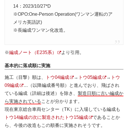
14：2023/10/27*D
※OPO:One-Person Operation(ワンマン運転のア
メリカ英語訳)
※長編成ワンマン化改造。
※
編成ノート（E235系）
より引用。
基本的に落成順に実施
施工（目撃）順は、
トウ04編成
→
トウ05編成
→
トウ
09編成
…（以降編成番号順）と進んでおり、飛ばされ
ている編成（詳細は後述）を除き、
製造日順に古い編成か
ら実施されている
ことが分かります。
現在東京総合車両センター（TK）に入場している編成も
トウ14編成の次に製造されたトウ15編成
であることか
ら、今後の改造もこの順番に実施されそうです。