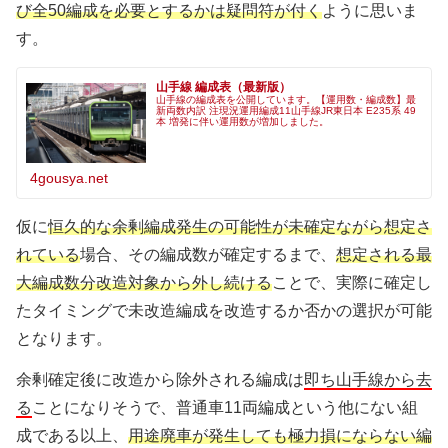
び全50編成を必要とするかは疑問符が付く
ように思いま
す。
山手線 編成表（最新版）
山手線の編成表を公開しています。【運用数・編成数】最
新両数内訳 注現況運用編成11山手線JR東日本 E235系 49
本 増発に伴い運用数が増加しました。
4gousya.net
仮に
恒久的な余剰編成発生の可能性が未確定ながら想定さ
れている
場合、その編成数が確定するまで、
想定される最
大編成数分改造対象から外し続ける
ことで、実際に確定し
たタイミングで未改造編成を改造するか否かの選択が可能
となります。
余剰確定後に改造から除外される編成は
即ち山手線から去
る
ことになりそうで、普通車11両編成という他にない組
成である以上、
用途廃車が発生しても極力損にならない編