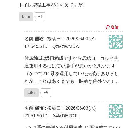
トイレ増設工事が不可欠ですが。
Like
+4
返信
名前:
匿名
:
投稿日：2026/06/03(水)
17:54:05
ID：QzMzIwMDA
付属編成は5両編成ですから房総ローカルと共
通運用するには使い勝手が悪いかと思います
（かつて211系を運用していた実績はありまし
たが、これはあくまでも一時的な例外かと）。
Like
+6
名前:
匿名
:
投稿日：2026/06/03(水)
21:51:50
ID：A4MDE2OTc
＞211系の前例から付属編成は5両編成ですから