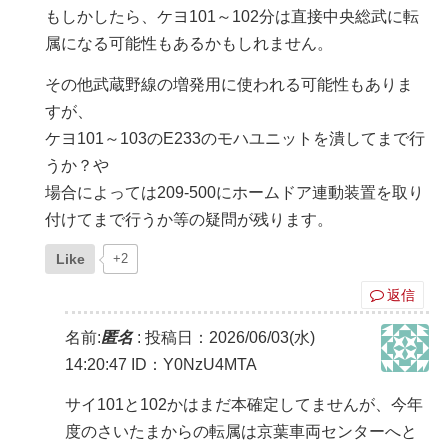
もしかしたら、ケヨ101～102分は直接中央総武に転
属になる可能性もあるかもしれません。
その他武蔵野線の増発用に使われる可能性もありま
すが、
ケヨ101～103のE233のモハユニットを潰してまで行
うか？や
場合によっては209-500にホームドア連動装置を取り
付けてまで行うか等の疑問が残ります。
Like
+2
返信
名前:
匿名
:
投稿日：2026/06/03(水)
14:20:47
ID：Y0NzU4MTA
サイ101と102かはまだ本確定してませんが、今年
度のさいたまからの転属は京葉車両センターへと