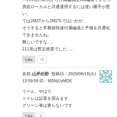
房総ローカルと共通運用するには使い勝手が悪
い。
では2M3Tから2M2Tcではいかが。
そうすると常磐線快速付属編成と予備を共通化
できませんね。
難しいですな…。
211系は暫定措置でした…。
Like
+2
名前:
山井伝助
:
投稿日：2026/06/16(火)
13:59:58
ID：M3NjUyMDE
うーん、やはり
トイレは設置を望みます
グリーン車は要らないです
Like
0