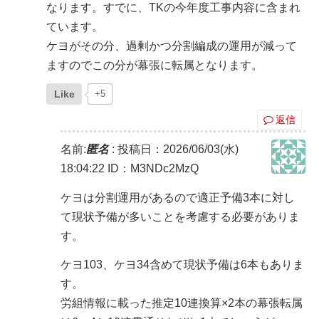
なります。すでに、TKの今年度工事内容に含まれ
ています。
ケヨがその分、過剰かつ分割編成の運用が減って
ますのでこの分が幕張に転属となります。
Like
+5
返信
名前:
匿名
:
投稿日：2026/06/03(水)
18:04:22
ID：M3NDc2MzQ
ケヨは分割運用があるので適正予備3本に対し
て現状予備が多いことを考慮する必要がありま
す。
ケヨ103、ケヨ34含めて現状予備は6本もありま
す。
労組情報に載った推定10連換算×2本の幕張転属