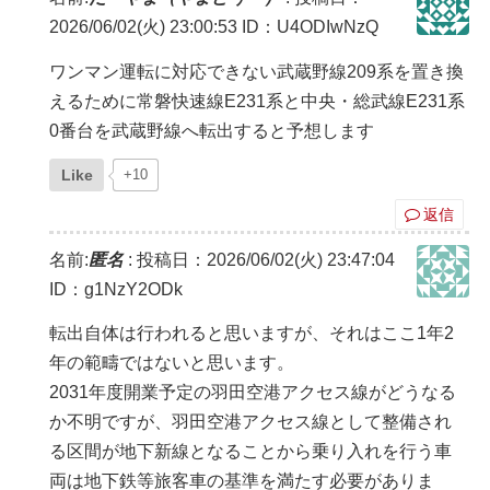
2026/06/02(火) 23:00:53
ID：U4ODIwNzQ
ワンマン運転に対応できない武蔵野線209系を置き換
えるために常磐快速線E231系と中央・総武線E231系
0番台を武蔵野線へ転出すると予想します
Like
+10
返信
名前:
匿名
:
投稿日：2026/06/02(火) 23:47:04
ID：g1NzY2ODk
転出自体は行われると思いますが、それはここ1年2
年の範疇ではないと思います。
2031年度開業予定の羽田空港アクセス線がどうなる
か不明ですが、羽田空港アクセス線として整備され
る区間が地下新線となることから乗り入れを行う車
両は地下鉄等旅客車の基準を満たす必要がありま