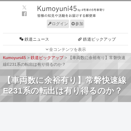
ログイン
参加
鉄道ニュース
鉄道ピックアップ
全コンテンツを表示
車両動向
施設動向
Kumoyuni45
>
鉄道ピックアップ
>
【車両数に余裕有り】常磐快速
車両技術
路線探訪
線E231系の転出は有り得るのか？
ルール
サイトについて
【車両数に余裕有り】常磐快速線
E231系の転出は有り得るのか？