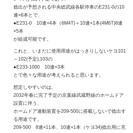
捻出が予想される中央総武線各駅停車のE231-0の10
連×6本とで、
●E231-0 10連×4本（6M4T)＋10連×1本(4M6T)8連
×5本
が組成可能です。
これと、いまだに使用用途がはっきりしないケヨ101
～102(予定),103の
●E233-1000 10連×3本
とで色々な用途が考えられると思います。
想定しやすいのは,
2032年春に完了予定の京葉線武蔵野線のホームドア
設置に伴う、
ホームドア連動装置を209-500に搭載しないで捻出す
る用途です。
209-500 8連×11本、10連×1本（ケヨ34)捻出用に充