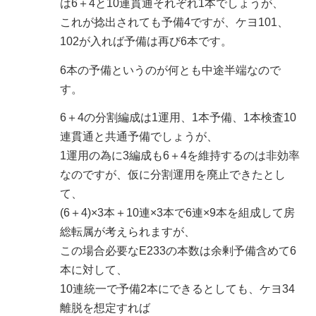
は6＋4と10連貫通それぞれ1本でしょうが、
これが捻出されても予備4ですが、ケヨ101、
102が入れば予備は再び6本です。
6本の予備というのが何とも中途半端なので
す。
6＋4の分割編成は1運用、1本予備、1本検査10
連貫通と共通予備でしょうが、
1運用の為に3編成も6＋4を維持するのは非効率
なのですが、仮に分割運用を廃止できたとし
て、
(6＋4)×3本＋10連×3本で6連×9本を組成して房
総転属が考えられますが、
この場合必要なE233の本数は余剰予備含めて6
本に対して、
10連統一で予備2本にできるとしても、ケヨ34
離脱を想定すれば