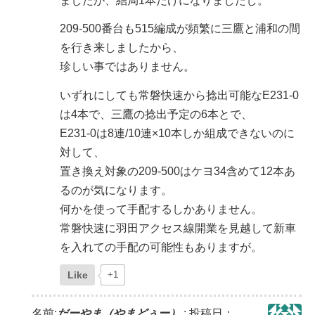
ましたが、結局1本だけになりましたし。
209-500番台も515編成が頻繁に三鷹と浦和の間
を行き来しましたから、
珍しい事ではありません。
いずれにしても常磐快速から捻出可能なE231-0
は4本で、三鷹の捻出予定の6本とで、
E231-0は8連/10連×10本しか組成できないのに
対して、
置き換え対象の209-500はケヨ34含めて12本あ
るのが気になります。
何かを使って手配するしかありません。
常磐快速に羽田アクセス線開業を見越して新車
を入れての手配の可能性もありますが。
Like
+1
名前:
だーやま（やまどぅー）
:
投稿日：