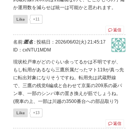
か運用数を減らせば統一は可能かと思われます。
Like
+11
返信
名前:
匿名
:
投稿日：2026/06/02(火) 21:45:17
ID：cxNTU1MDM
現状松戸車がどのぐらい余ってるかは不明ですが、
もし転用があるなら三鷹所属だったマト119が真っ先
に転出対象になりそうですね。転用先は武蔵野線
で、三鷹の残党6編成と合わせて京葉の209系の菱パ
ン車、一部のシンパ車の置き換えが筋でしょうね。
(廃車の上、一部は川越の3500番台への部品取り?)
Like
+13
返信