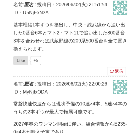
名前:
匿名
:
投稿日：2026/06/02(火) 21:51:54
ID：U5NjExNzA
基本増結1本ずつを捻出し、中央・総武線から追い出
した0番台6本とマト2・マト11で追い出した800番台
3本を合わせれば武蔵野線の209系500番台を全て置き
換えられます。
Like
+5
返信
名前:
匿名
:
投稿日：2026/06/02(火) 22:00:26
ID：MyNjIxODA
常磐快速快速からは現状予備の10連×4本、5連×4本の
うちの2本ずつが最大で転属可能です。
2027年春のワンマン開始に伴い、組合情報からE235-
0×4本が転入予定であり、