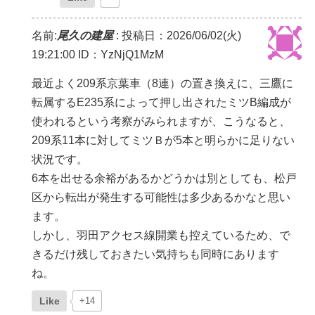
名前:
尾久の建屋
:
投稿日：2026/06/02(火)
19:21:00
ID：YzNjQ1MzM
最近よく209系京葉車（8連）の置き換えに、三鷹に
転属するE235系によって押し出されたミツB編成が
使われるという考察がみられますが、こうなると、
209系11本に対してミツＢが5本と明らかに足りない
状況です。
6本を出せる余裕があるかどうかは別としても、松戸
区から転出が発生する可能性は多少あるかなと思い
ます。
しかし、羽田アクセス線開業も控えているため、で
きるだけ残しておきたい気持ちも同時にあります
ね。
Like
+14