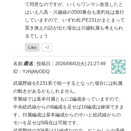
て同意なのですが、いくらワンマン改造したと
はいえ八高・川越線の3500番台も老朽化は進行
していますので、いずれ松戸E231がまとまって
置き換えの話が出た場合は川越転属も考えられ
るでしょう
Like
+2
名前:
匿名
:
投稿日：2026/06/02(火) 21:27:49
ID：YzNjMyODQ
武蔵野線をE231系で統一するとなった場合には転属
の動きがあるかもしれません。
常磐線では基本付属ともに2編成余っていますので、
中央総武線からの6編成を足せば10編成は確保できま
す。付属編成は基本編成からのサハと総武線からの
モハを足せば8両化は可能です。
武蔵野線の209系は11編成なので、どこかしらの予備