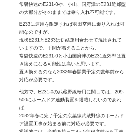
常磐快速のE231-0や、小山、国府津のE231近郊型
の大部分がそのままでは乗り入れ不可能です。
E233に運用を限定すれば羽田空港に乗り入れは可
能なのですが、
現状E231とE233は併結運用合わせて混用されて
いますので、手間が増えることから、
常磐快速のE231-0と小山国府津のE231近郊型は置
き換えになる可能性は高いと思います。
置き換えるのなら2032年春開業予定の数年前から
対応が必要です。
他方で、E231-0の武蔵野線転用に関しては、209-
500にホームドア連動装置を搭載しないのであれ
ば、
2032年春に完了予定の京葉線武蔵野線のホームド
ア設置工事が始まる前に対応が必要です。
常識的には、余裕を持って4～5年程度前から工事