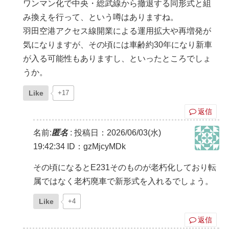
ワンマン化で中央・総武線から撤退する同形式と組
み換えを行って、という噂はありますね。
羽田空港アクセス線開業による運用拡大や再増発が
気になりますが、その頃には車齢約30年になり新車
が入る可能性もありますし、といったところでしょ
うか。
Like
+17
返信
名前:
匿名
:
投稿日：2026/06/03(水)
19:42:34
ID：gzMjcyMDk
その頃になるとE231そのものが老朽化しており転
属ではなく老朽廃車で新形式を入れるでしょう。
Like
+4
返信