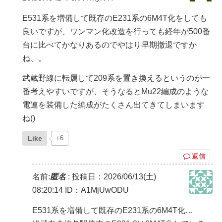
E531系を増備して既存のE231系の6M4T化をしても
良いですが、ワンマン化改造を行っても経年が500番
台に比べてかなりあるのでやはり早期撤退ですか
ね、。
武蔵野線に転属して209系を置き換えるというのが一
番考えやすいですが、そうなるとMu22編成のような
電連を装備した編成がたくさん出てきてしまいます
ね()
Like
+6
返信
名前:
匿名
:
投稿日：2026/06/13(土)
08:20:14
ID：A1MjUwODU
E531系を増備して既存のE231系の6M4T化…