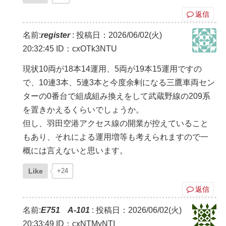
返信
名前:
register
:
投稿日：2026/06/02(火)
20:32:45
ID：cxOTk3NTU
現状10両が18本14運用、5両が19本15運用ですの
で、10連3本、5連3本と今度余剰になる三鷹車両セン
ターの0番台で組成組み換えをして武蔵野線の209系
を置きかえるくらいでしょうか。
但し、羽田空港アクセス線の開業が控えていること
もあり、それによる運用増等も考えられますので一
概には言えないと思います。
Like
+24
返信
名前:
E751 A-101
:
投稿日：2026/06/02(火)
20:33:49
ID：cxNTMyNTI