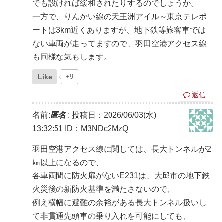
でも設ければ緩和されたりするのでしょうか。
一方で、りんかい線の天王洲アイル～東京テレポ
ートは3km近くありますが、地下鉄等旅客車では
ない車両が走ってますので、羽田空港アクセス線
も同様な気もします。
Like
+9
返信
名前:
匿名
:
投稿日：2026/06/03(水)
13:32:51
ID：M3NDc2MzQ
羽田空港アクセス線に関しては、長大トンネルが2
㎞以上になるので、
各車両間に防火扉がないE231は、大邱市の地下鉄
火災後の新防火基準を満たさないので、
例え横幅に避難の余裕がある長大トンネル扱いし
て非貫通先頭車の乗り入れを可能にしても、