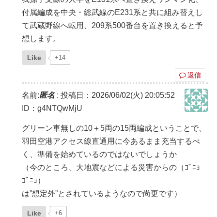
付属編成を中央・総武線のE231系と共に組み替えし
て武蔵野線へ転用、209系500番台を置き換えると予
想します。
Like
+14
返信
名前:
匿名
:
投稿日：2026/06/02(火) 20:05:52
ID：g4NTQwMjU
グリーン車無しの10＋5両の15両編成ということで、
羽田空港アクセス線直通用に今あるまま充当するべ
く、準備を始めているのではないでしょうか
（今のところ、大地震などによる災害からの（ｺﾞﾆｮ
ｺﾞﾆｮ）
は”想定外”とされているようなので尚更です）
Like
+6