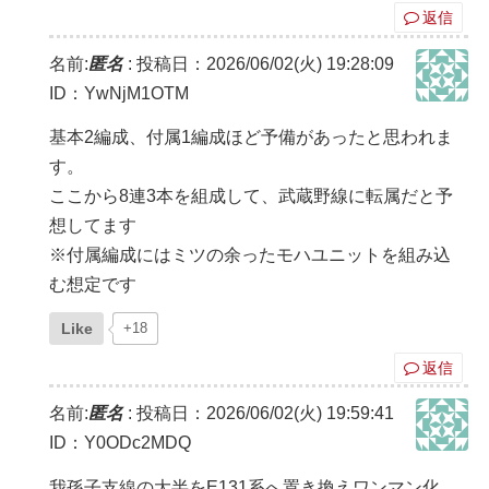
返信
名前:
匿名
:
投稿日：2026/06/02(火) 19:28:09
ID：YwNjM1OTM
基本2編成、付属1編成ほど予備があったと思われま
す。
ここから8連3本を組成して、武蔵野線に転属だと予
想してます
※付属編成にはミツの余ったモハユニットを組み込
む想定です
Like
+18
返信
名前:
匿名
:
投稿日：2026/06/02(火) 19:59:41
ID：Y0ODc2MDQ
我孫子支線の大半をE131系へ置き換えワンマン化、