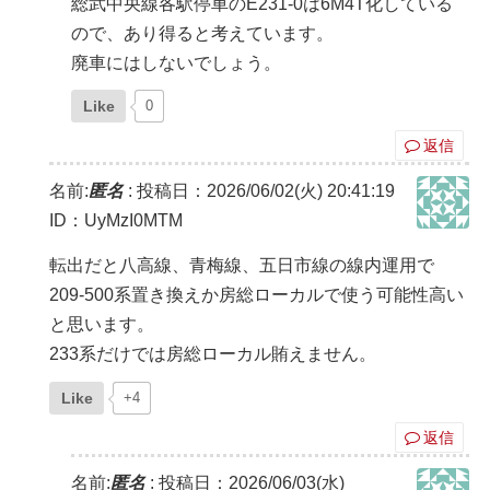
総武中央線各駅停車のE231-0は6M4T化している
ので、あり得ると考えています。
廃車にはしないでしょう。
Like
0
返信
名前:
匿名
:
投稿日：2026/06/02(火) 20:41:19
ID：UyMzI0MTM
転出だと八高線、青梅線、五日市線の線内運用で
209-500系置き換えか房総ローカルで使う可能性高い
と思います。
233系だけでは房総ローカル賄えません。
Like
+4
返信
名前:
匿名
:
投稿日：2026/06/03(水)