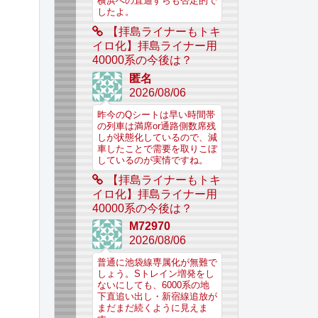
横浜への直通すらも否定的で
したよ。
【拝島ライナーもトキ
イロ化】拝島ライナー用
40000系の今後は？
匿名
2026/08/06
昨今のQシートは早い時間帯
の列車は満席or通路側数席残
しが状態化しているので、減
車したことで需要を取りこぼ
しているのが実情ですね。
【拝島ライナーもトキ
イロ化】拝島ライナー用
40000系の今後は？
M72970
2026/08/06
普通に池袋線専属化が無難で
しょう。Sトレイン増発をし
ないにしても、6000系の地
下直追い出し・新宿線追放が
まだまだ続くように見えま