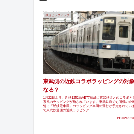
鉄道ピックアップ
東武側の近鉄コラボラッピングの対
なる？
1月22日より、近鉄1252系VE77編成に東武鉄道とのコラボとし
系風のラッピングが施されています。東武鉄道でも同様の企
処に「近鉄電車風」のラッピング車両の運行が予定されてい
て東武鉄道側の近鉄ラッピング...
2026/02/