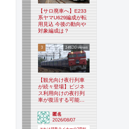
【サロ廃車へ】E233
系ヤマU629編成が転
用見込 今後の動向や
対象編成は？
14620 views
【観光向け夜行列車
が続々登場】ビジネ
ス利用向けの夜行列
車が復活する可能性
はあるのか
匿名
2026/08/07
それは拝島ライナーの2両短