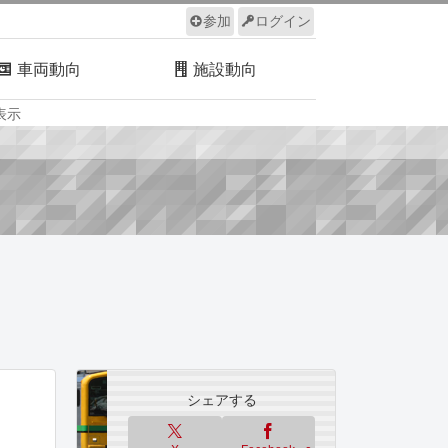
参加
ログイン
車両動向
施設動向
表示
ルール
サイトについて
シェアする