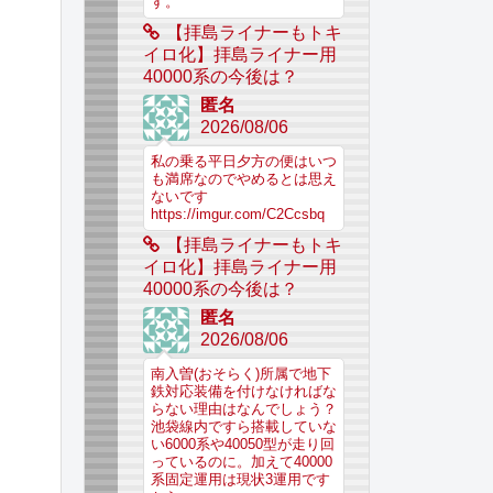
す。
【拝島ライナーもトキ
イロ化】拝島ライナー用
40000系の今後は？
匿名
2026/08/06
私の乗る平日夕方の便はいつ
も満席なのでやめるとは思え
ないです
https://imgur.com/C2Ccsbq
【拝島ライナーもトキ
イロ化】拝島ライナー用
40000系の今後は？
匿名
2026/08/06
南入曽(おそらく)所属で地下
鉄対応装備を付けなければな
らない理由はなんでしょう？
池袋線内ですら搭載していな
い6000系や40050型が走り回
っているのに。加えて40000
系固定運用は現状3運用です