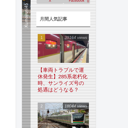
X
Facebook
0
月間人気記事
39164 views
【車両トラブルで運
休発生】285系老朽化
時、サンライズ号の
処遇はどうなる？
18044 views