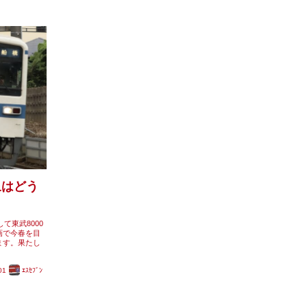
象はどう
て東武8000
画で今春を目
ます。果たし
01
ｴｽｾﾌﾞﾝ