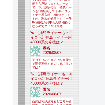
縮をも意味しますね。一方
で、本川越駅の旧・特急ホー
ムを1両延長してトキイロラ
イナー導入時に8両分としま
すが、副次的効果として一般
8両編成の列車も入線可能に
なるのでダイヤ混乱時...
【拝島ライナーもトキ
イロ化】拝島ライナー用
40000系の今後は？
匿名
2026/08/07
平日下りのS-TRAINを飯能ま
で延長運転するのに充てるの
では？
【拝島ライナーもトキ
イロ化】拝島ライナー用
40000系の今後は？
匿名
2026/08/07
西武は相鉄線方面どころか新