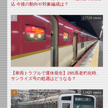
込 今後の動向や対象編成は？
17728 views
【車両トラブルで運休発生】285系老朽化時、
サンライズ号の処遇はどうなる？
13423 views