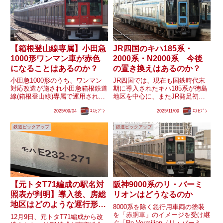
【箱根登山線専属】小田急
JR四国のキハ185系・
1000形ワンマン車が赤色
2000系・N2000系 今後
になることはあるのか？
の置き換えはあるのか？
小田急1000形のうち、ワンマン
JR四国では、現在も国鉄時代末
対応改造が施され小田急箱根鉄道
期に導入されたキハ185系が徳島
線(箱根登山線)専属で運用されて
地区を中心に、またJR発足初期
いる4両4編成。かつて同区間で
に登場した2000系・N2000系が松
2025/09/04
ｴｽｾﾌﾞﾝ
2025/11/09
ｴｽｾﾌﾞﾝ
走っていた1000形は｢レーティッ
山地区や高知地区を中心に活躍し
シュ｣デザインとなっていました
ています。キハ185系は、JR九州
鉄道ピックアップ
鉄道ピックアップ
が、リニューアル車に置き換えら
に譲渡された車両を含めると、
れてからは運用は分かれ...
JR各社で最後とな...
【元トタT71編成の駅名対
阪神9000系のリ・バーミ
照表が判明】導入後、房総
リオンはどうなるのか
地区はどのような運行形態
8000系を除く急行用車両の塗装
になるのか
を「赤胴車」のイメージを受け継
12月9日、元トタT71編成から改
ぐ「Re Vermilion（リ・バーミリ