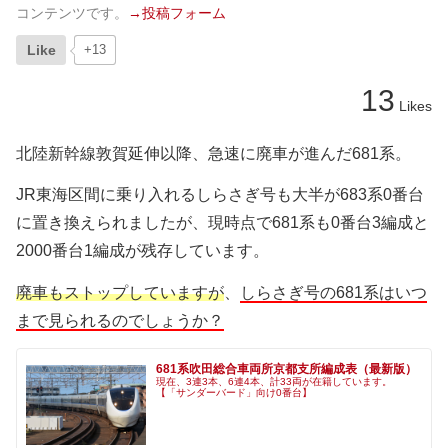
コンテンツです。
→投稿フォーム
Like
+13
13
Likes
北陸新幹線敦賀延伸以降、急速に廃車が進んだ681系。
JR東海区間に乗り入れるしらさぎ号も大半が683系0番台
に置き換えられましたが、現時点で681系も0番台3編成と
2000番台1編成が残存しています。
廃車もストップしていますが
、
しらさぎ号の681系はいつ
まで見られるのでしょうか？
681系吹田総合車両所京都支所編成表（最新版）
現在、3連3本、6連4本、計33両が在籍しています。
【「サンダーバード」向け0番台】