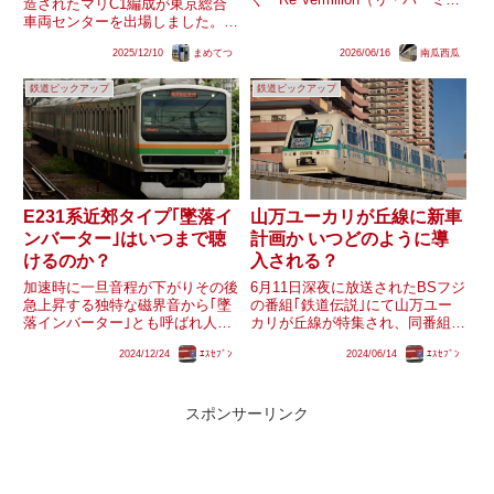
造されたマリC1編成が東京総合
オン）」に変更する阪神電気鉄道
車両センターを出場しました。方
ですが、先月9300系のデザイン
向幕を設定するための駅名対照表
が公表されたことで、外装変更後
2025/12/10
まめてつ
2026/06/16
南瓜西瓜
も明らかになっており、｢ワンマ
の姿が明らかにされていないのは
ンA｣｢ワンマンB｣｢ワンマン快
9000系のみ...
鉄道ピックアップ
鉄道ピックアップ
速｣といった特徴的な種別が表示
できるようになったとみら...
E231系近郊タイプ｢墜落イ
山万ユーカリが丘線に新車
ンバーター｣はいつまで聴
計画か いつどのように導
けるのか？
入される？
加速時に一旦音程が下がりその後
6月11日深夜に放送されたBSフジ
急上昇する独特な磁界音から｢墜
の番組｢鉄道伝説｣にて山万ユー
落インバーター｣とも呼ばれ人気
カリが丘線が特集され、同番組内
の高いE231系近郊タイプ未更新
にて｢新しい車両には冷房の設置
2024/12/24
ｴｽｾﾌﾞﾝ
2024/06/14
ｴｽｾﾌﾞﾝ
車の日立製IGBT素子のVVVFイ
を計画している｣｢新しい車両の
ンバーター装置。2015年より小
開発にはまだ時間がかかる｣とい
山初期車の機器更新が開始し
った旨の解説がありました。現在
2018年に完了、その後は...
使用されている1000形は...
スポンサーリンク