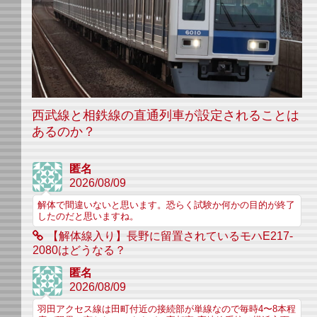
西武線と相鉄線の直通列車が設定されることは
あるのか？
匿名
2026/08/09
解体で間違いないと思います。恐らく試験か何かの目的が終了
したのだと思いますね。
【解体線入り】長野に留置されているモハE217-
2080はどうなる？
匿名
2026/08/09
羽田アクセス線は田町付近の接続部が単線なので毎時4〜8本程