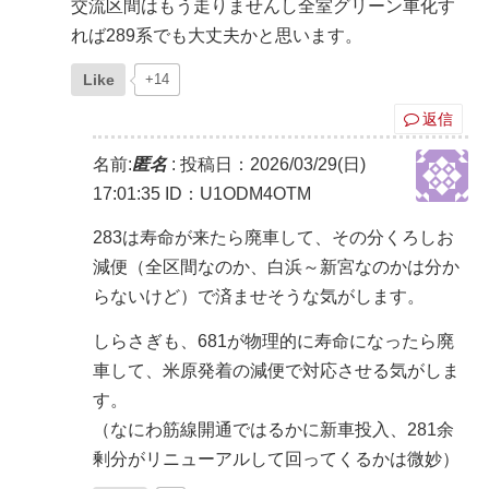
交流区間はもう走りませんし全室グリーン車化す
れば289系でも大丈夫かと思います。
Like
+14
返信
名前:
匿名
:
投稿日：2026/03/29(日)
17:01:35
ID：U1ODM4OTM
283は寿命が来たら廃車して、その分くろしお
減便（全区間なのか、白浜～新宮なのかは分か
らないけど）で済ませそうな気がします。
しらさぎも、681が物理的に寿命になったら廃
車して、米原発着の減便で対応させる気がしま
す。
（なにわ筋線開通ではるかに新車投入、281余
剰分がリニューアルして回ってくるかは微妙）