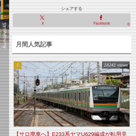
シェアする
X
Facebook
0
月間人気記事
18241 views
【サロ廃車へ】E233系ヤマU629編成が転用見