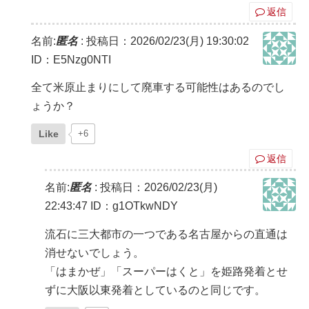
返信
名前:
匿名
:
投稿日：2026/02/23(月) 19:30:02
ID：E5Nzg0NTI
全て米原止まりにして廃車する可能性はあるのでし
ょうか？
Like
+6
返信
名前:
匿名
:
投稿日：2026/02/23(月)
22:43:47
ID：g1OTkwNDY
流石に三大都市の一つである名古屋からの直通は
消せないでしょう。
「はまかぜ」「スーパーはくと」を姫路発着とせ
ずに大阪以東発着としているのと同じです。