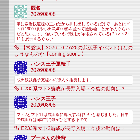
匿名
2026/08/08
単に常磐快速線の主力だから押し出しているだけで、あとはメ
トロ16000系や小田急4000形を並べて撮影会、とかそのぐらい
だと思います。強いていえば転用が示唆されている(？)マト2・
11も展示するぐらい...
【常磐線】2026.10.27/28の我孫子イベントはどの
ようなものか【coming soon...】
ハンス王子運転手
2026/08/08
成田線我孫子支線への導入を推奨します。
E233系マト2編成が長野入場・今後の動向は？
ハンス王子
2026/08/08
マト2とマト11は成田線に導入すればいいと感じました。日中
の成田線は5両で混雑がひどすぎるので
E233系マト2編成が長野入場・今後の動向は？
プーさんの蜂蜜