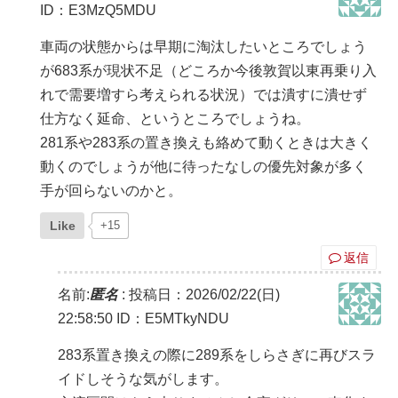
ID：E3MzQ5MDU
車両の状態からは早期に淘汰したいところでしょう
が683系が現状不足（どころか今後敦賀以東再乗り入
れで需要増すら考えられる状況）では潰すに潰せず
仕方なく延命、というところでしょうね。
281系や283系の置き換えも絡めて動くときは大きく
動くのでしょうが他に待ったなしの優先対象が多く
手が回らないのかと。
Like
+15
返信
名前:
匿名
:
投稿日：2026/02/22(日)
22:58:50
ID：E5MTkyNDU
283系置き換えの際に289系をしらさぎに再びスラ
イドしそうな気がします。