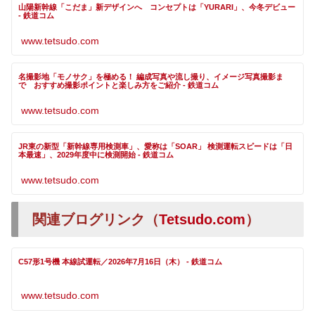
山陽新幹線「こだま」新デザインへ コンセプトは「YURARI」、今冬デビュー
- 鉄道コム
www.tetsudo.com
名撮影地「モノサク」を極める！ 編成写真や流し撮り、イメージ写真撮影ま
で おすすめ撮影ポイントと楽しみ方をご紹介 - 鉄道コム
www.tetsudo.com
JR東の新型「新幹線専用検測車」、愛称は「SOAR」 検測運転スピードは「日
本最速」、2029年度中に検測開始 - 鉄道コム
www.tetsudo.com
関連ブログリンク（
Tetsudo.com
）
C57形1号機 本線試運転／2026年7月16日（木） - 鉄道コム
www.tetsudo.com