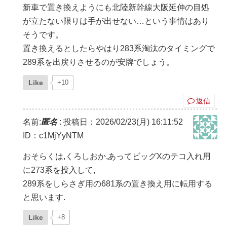
新車で置き換えようにも北陸新幹線大阪延伸の目処
が立たない限りは手が出せない…という事情はあり
そうです。
置き換えるとしたらやはり283系淘汰のタイミングで
289系を出戻りさせるのが安牌でしょう。
Like
+10
返信
名前:
匿名
:
投稿日：2026/02/23(月) 16:11:52
ID：c1MjYyNTM
おそらくは,くろしおか,あってビッグXのテコ入れ用
に273系を投入して,
289系をしらさぎ用の681系の置き換え用に転用する
と思います.
Like
+8