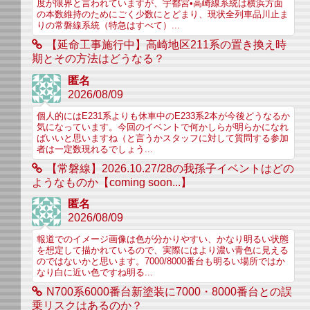
度が限界と言われていますが、宇都宮•高崎線系統は横浜方面
の本数維持のためにごく少数にとどまり、現状全列車品川止ま
りの常磐線系統（特急はすべて）...
【延命工事施行中】高崎地区211系の置き換え時
期とその方法はどうなる？
匿名
2026/08/09
個人的にはE231系よりも休車中のE233系2本が今後どうなるか
気になっています。今回のイベントで何かしらが明らかになれ
ばいいと思いますね（と言うかスタッフに対して質問する参加
者は一定数現れるでしょう...
【常磐線】2026.10.27/28の我孫子イベントはどの
ようなものか【coming soon...】
匿名
2026/08/09
報道でのイメージ画像は色が分かりやすい、かなり明るい状態
を想定して描かれているので、実際にはより濃い青色に見える
のではないかと思います。7000/8000番台も明るい場所ではか
なり白に近い色ですね明る...
N700系6000番台新塗装に7000・8000番台との誤
乗リスクはあるのか？