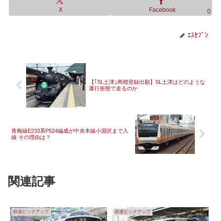
X
Facebook
0
ｴｽｾﾌﾞﾝ
【｢SL土津｣商標登録出願】SL土津はどのような
運行形態で走るのか
青梅線E233系P524編成が中央本線小淵沢まで入
線 その理由は？
関連記事
鉄道ピックアップ
鉄道ピックアップ