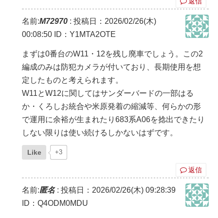
返信
名前:
M72970
:
投稿日：2026/02/26(木)
00:08:50
ID：Y1MTA2OTE
まずは0番台のW11・12を残し廃車でしょう。この2
編成のみは防犯カメラが付いており、長期使用を想
定したものと考えられます。
W11とW12に関してはサンダーバードの一部はる
か・くろしお統合や米原発着の縮減等、何らかの形
で運用に余裕が生まれたり683系A06を捻出できたり
しない限りは使い続けるしかないはずです。
Like
+3
返信
名前:
匿名
:
投稿日：2026/02/26(木) 09:28:39
ID：Q4ODM0MDU