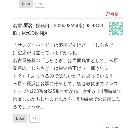
Like
+6
返信
名前:
匿名
:
投稿日：2026/02/25(水) 03:48:34
ID：MzODk4NjA
「サンダーバード」は盛況ですけど、「しらさぎ」
は空席が目立っていますからね…
名古屋発着の「しらさぎ」は当面残すとして、米原
発着の「しらさぎ」は快速格下げ（一部うれシー
ト？）もありうるのではないか？と思っています。
米原～長浜は各駅に停車して、後は敦賀までノンス
トップの223系or225系ですかね。さすがに4両編成で
は厳しいかもしれませんから、6両編成での運用にな
るでしょうか。
Like
+7