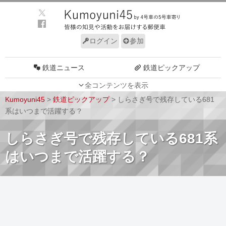
ログイン
参加
鉄道ニュース
鉄道ピックアップ
全コンテンツを表示
車両動向
施設動向
Kumoyuni45
>
鉄道ピックアップ
>
しらさぎ号で残存している681
車両技術
路線探訪
系はいつまで活躍する？
ルール
サイトについて
しらさぎ号で残存している681系
はいつまで活躍する？