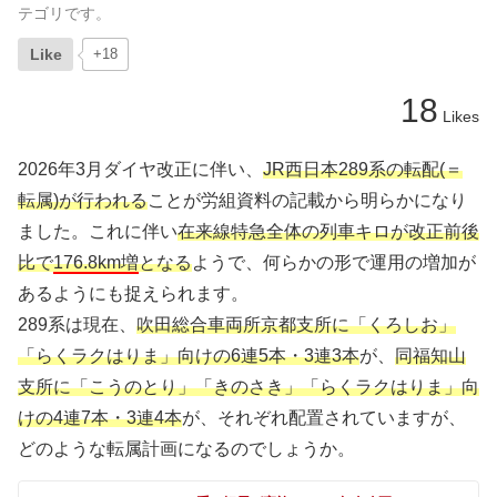
テゴリです。
Like
+18
18
Likes
2026年3月ダイヤ改正に伴い、
JR西日本289系の転配(＝
転属)が行われる
ことが労組資料の記載から明らかになり
ました。これに伴い
在来線特急全体の列車キロが改正前後
比で
176.8km増
となる
ようで、何らかの形で運用の増加が
あるようにも捉えられます。
289系は現在、
吹田総合車両所京都支所に「くろしお」
「らくラクはりま」向けの6連5本・3連3本
が、
同福知山
支所に「こうのとり」「きのさき」「らくラクはりま」向
けの4連7本・3連4本
が、それぞれ配置されていますが、
どのような転属計画になるのでしょうか。