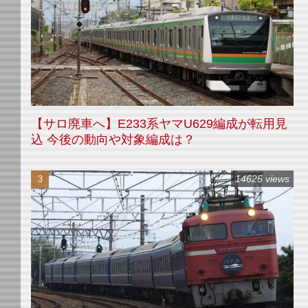
【サロ廃車へ】E233系ヤマU629編成が転用見
込 今後の動向や対象編成は？
14625 views