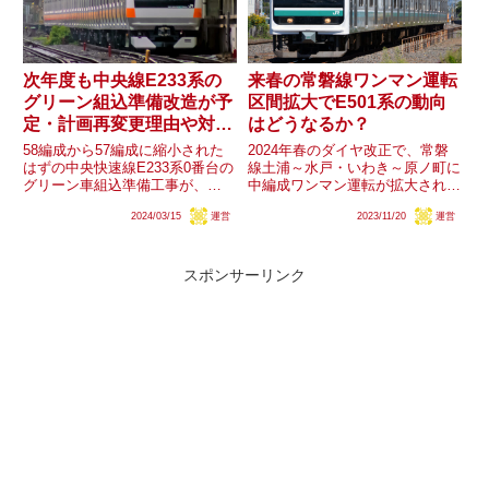
次年度も中央線E233系の
来春の常磐線ワンマン運転
グリーン組込準備改造が予
区間拡大でE501系の動向
定・計画再変更理由や対象
はどうなるか？
編成は？
58編成から57編成に縮小された
2024年春のダイヤ改正で、常磐
はずの中央快速線E233系0番台の
線土浦～水戸・いわき～原ノ町に
グリーン車組込準備工事が、
中編成ワンマン運転が拡大される
2024年度も1編成に実施されるこ
見込みで、E531系5両編成の改造
2024/03/15
運営
2023/11/20
運営
とが判明しました。既に57編成
が完了する予定です。E501系の
が改造済みであることから、改造
今後が気になりますが、一部はイ
編成数が当初の計画に戻ることに
ベント列車仕様に改装されるなど
なりますが、なぜ編成数が...
の動きも確認されていま...
スポンサーリンク