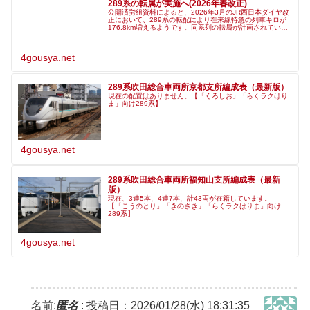
289系の転属が実施へ(2026年春改正)
公開済労組資料によると、2026年3月のJR西日本ダイヤ改
正において、289系の転配により在来線特急の列車キロが
176.8km増えるようです。同系列の転属が計画されている
と見られ、詳細が気になるところです。ソース（鍵） Like
／関連リンク
4gousya.net
289系吹田総合車両所京都支所編成表（最新版）
現在の配置はありません。【「くろしお」「らくラクはり
ま」向け289系】
4gousya.net
289系吹田総合車両所福知山支所編成表（最新
版）
現在、3連5本、4連7本、計43両が在籍しています。
【「こうのとり」「きのさき」「らくラクはりま」向け
289系】
4gousya.net
名前:
匿名
:
投稿日：2026/01/28(水) 18:31:35