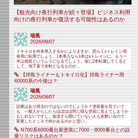
【観光向け夜行列車が続々登場】ビジネス利用
向けの夜行列車が復活する可能性はあるのか
瑞風
2026/08/07
トキイロを何本導入するかによりますが、恐らくsトレイン増
発用に転用でしょう。1本導入なら1本はsトレインに、もう一
本は残留というふうになるでしょう。仮に2本転属してくると
して、地下直で余剰となるものが...
【拝島ライナーもトキイロ化】拝島ライナー用
40000系の今後は？
瑞風
2026/08/07
誤乗はあり得るのではないのでしょうか？塗装案を見ていて
も、一般人からしたらほぼほぼ同じ様な塗装に見えてしまうか
もしれないですし、放送すら聞いていない人も多数いるので、
変更したところで何があるのかと思い...
N700系6000番台新塗装に7000・8000番台との誤
乗リスクはあるのか？