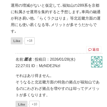
運用の増減がないと仮定して､福知山の289系を京都
に転属させ運用を集約すると予想します｡車両の融通
が利き易い他､「らくラクはりま」等北近畿方面の運
用にも使い易くなる等､メリットが多そうだからで
す｡
Like
+18
返信
名前:
匿名
:
投稿日：2026/01/28(水)
22:27:01
ID：MzNDE2NzI
それはあり得ません。
そうなると北近畿方面の特急の拠点が福知山であ
るのにわざわざ拠点を増やすのは却ってデメリッ
トが多くなります。
Like
+10