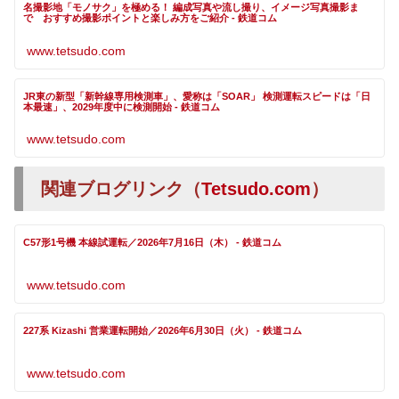
名撮影地「モノサク」を極める！ 編成写真や流し撮り、イメージ写真撮影ま
で おすすめ撮影ポイントと楽しみ方をご紹介 - 鉄道コム
www.tetsudo.com
JR東の新型「新幹線専用検測車」、愛称は「SOAR」 検測運転スピードは「日
本最速」、2029年度中に検測開始 - 鉄道コム
www.tetsudo.com
関連ブログリンク（
Tetsudo.com
）
C57形1号機 本線試運転／2026年7月16日（木） - 鉄道コム
www.tetsudo.com
227系 Kizashi 営業運転開始／2026年6月30日（火） - 鉄道コム
www.tetsudo.com