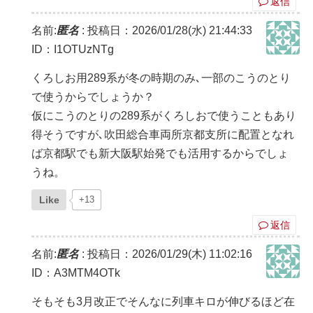
返信
名前:
匿名
:
投稿日：2026/01/28(水) 21:44:33
ID：I1OTUzNTg
くろしお用289系が冬の時期のみ､一部のこうのとり
で使うからでしょうか？
仮にこうのとりの289系がくろしおで使うこともあり
得そうですが､吹田総合車両所京都支所に配置となれ
ば京都駅でも新大阪駅始発でも活用するからでしょ
うね。
Like
+13
返信
名前:
匿名
:
投稿日：2026/01/29(木) 11:02:16
ID：A3MTM4OTk
そもそも3月改正でそんなに列車キロが伸びるほど在