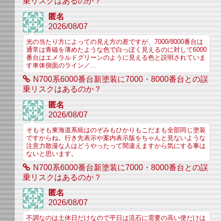
乗リスクはあるのか？
匿名
2026/08/07
光の当たり方によっての見え方の差ですが、7000/8000番台は
通常は青磁を薄めたような色で白っぽく見えるのに対して6000
番台はエメラルドグリーンのように見える色と説明されていま
す車体側面のライン／...
N700系6000番台新塗装に7000・8000番台との誤
乗リスクはあるのか？
匿名
2026/08/07
そもそも東海道系統はのぞみもひかりもこだまも全部同じ塗装
ですからね。行き先表示や案内表示版をちゃんと見ないような
注意力散漫な人はどうやったって間違えますから気にする事は
ないと思います。
N700系6000番台新塗装に7000・8000番台との誤
乗リスクはあるのか？
匿名
2026/08/07
不調なのは土休日だけなので平日は流石に需要の高い便だけは