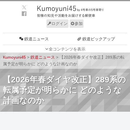
ログイン
参加
鉄道ニュース
鉄道ピックアップ
全コンテンツを表示
車両動向
施設動向
Kumoyuni45
>
鉄道ニュース
>
【2026年春ダイヤ改正】289系の転
車両技術
路線探訪
属予定が明らかに どのような計画なのか
ルール
サイトについて
【2026年春ダイヤ改正】289系の
転属予定が明らかに どのような
計画なのか