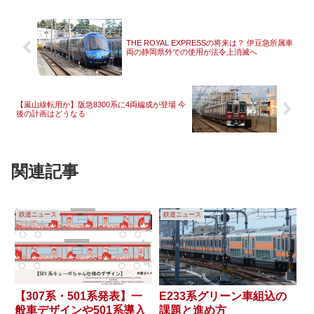
THE ROYAL EXPRESSの将来は？ 伊豆急所属車
両の静岡県外での使用が法令上消滅へ
【嵐山線転用か】阪急8300系に4両編成が登場 今
後の計画はどうなる
関連記事
鉄道ニュース
鉄道ニュース
【307系・501系発表】一
E233系グリーン車組込の
般車デザインや501系導入
課題と進め方