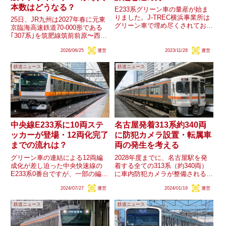
本数はどうなる？
E233系グリーン車の量産が始ま
りました。J-TREC横浜事業所は
25日、JR九州は2027年春に元東
グリーン車で埋め尽くされてお
京臨海高速鉄道70-000形である
り、ハイペースでの出場が見込ま
｢307系｣を筑肥線筑前前原〜西唐
れます。トタH53編成が伴走車と
津に、2028年春に元JR東日本
してグリーン車の試運転を行って
2026/06/25
運営
2023/11/28
運営
E501系である｢501系｣を山陽本
いますが、今後を見通すと、試運
線・鹿児島本線下関〜小倉に導入
転を終えたグリーン車の留...
鉄道ニュース
鉄道ニュース
すると発表しました。車両デザイ
ンは各形...
中央線E233系に10両ステ
名古屋発着313系約340両
ッカーが登場・12両化完了
に防犯カメラ設置・転属車
までの流れは？
両の発生を考える
グリーン車の連結による12両編
2028年度までに、名古屋駅を発
成化が差し迫った中央快速線の
着する全ての313系（約340両）
E233系0番台ですが、一部の編成
に車内防犯カメラが整備されるこ
に「10CARS」「10made to
とが明らかとなりましたが、この
2024/07/27
運営
2024/01/19
運営
be（グリーン車マーク）」とい
両数は現在大垣車両区と神領車両
った10両編成であることを示す
区に配置される313系の両数を大
鉄道ニュース
鉄道ニュース
ステッカーの掲出が開始されまし
きく下回っています。既に一部が
た。現時点で10両...
静岡車両区に転出してい...