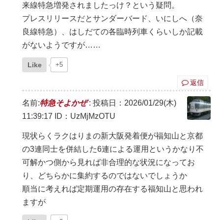
来線特急増発されましたっけ？という疑問。
プレスリリースだとサンダーバード、いにしへ（奈
良線特急）、はしだての各臨時列車くらいしか記載
がないようですが……
Like
+5
返信
名前:
特急そよかぜ
:
投稿日：2026/01/29(木)
11:39:17
ID：UzMjMzOTU
現状らくラクはりまの新大阪発着便が福知山と京都
の3連同士を併結した6連による運用というかなり不
可解かつ側から見れば非合理的な状況になってお
り、どちらかに集約するのではないでしょうか
順当に考えれば定期運用の存在する福知山と思われ
ますが