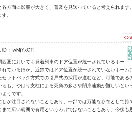
と各方面に影響が大きく、普及を見送っていると考えられます
ます。
1
ID：IwMjYxOTI
関西圏においても発着列車のドア位置が統一されているホー
されているほか、近鉄ではドア位置が統一されていないホーム
たセットバック方式での引戸式の採用が進むなど、可能である
からも、やはり支柱による死角の多さや閉扉連動が難しいとい
いようです。
にしか注目されないこともあり、一部では万能な存在として持
こまで広い範囲で有用というわけではないこともあり、今後も