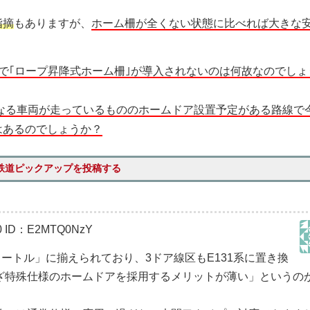
指摘
もありますが、
ホーム柵が全くない状態に比べれば大きな
で｢ロープ昇降式ホーム柵｣が導入されないのは何故なのでしょ
なる車両が走っているもののホームドア設置予定がある路線で
はあるのでしょうか？
鉄道ピックアップを投稿する
0
ID：E2MTQ0NzY
メートル」に揃えられており、3ドア線区もE131系に置き換
ざ特殊仕様のホームドアを採用するメリットが薄い」というの