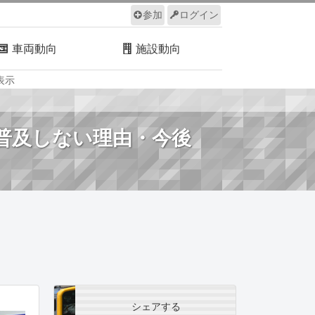
参加
ログイン
車両動向
施設動向
表示
ルール
サイトについて
普及しない理由・今後
シェアする