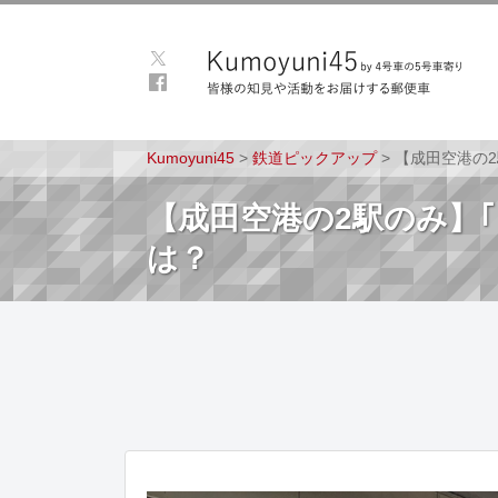
Kumoyuni45
>
鉄道ピックアップ
>
【成田空港の
【成田空港の2駅のみ】
は？