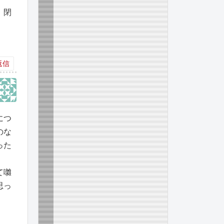
。閉
返信
につ
のな
った
て囃
思っ