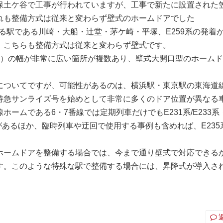
保土ケ谷で工事が行われていますが、工事で新たに設置された
れも整備方式は従来と変わらず壁式のホームドアでした
する駅である川崎・大船・辻堂・茅ケ崎・平塚、E259系の発着
、こちらも整備方式は従来と変わらず壁式です。
ル）の幅が非常に広い箇所が複数あり、壁式大開口型のホーム
についてですが、可能性があるのは、横浜駅・東京駅の東海道
特急サンライズ号を始めとして非常に多くのドア位置が異なる
ームである6・7番線では定期列車だけでもE231系/E233系
の発着があるほか、臨時列車や迂回で使用する事例も含めれば、E235
ホームドアを整備する場合では、今まで通り壁式で対応できる
す。このような特殊な駅で整備する場合には、昇降式が導入さ