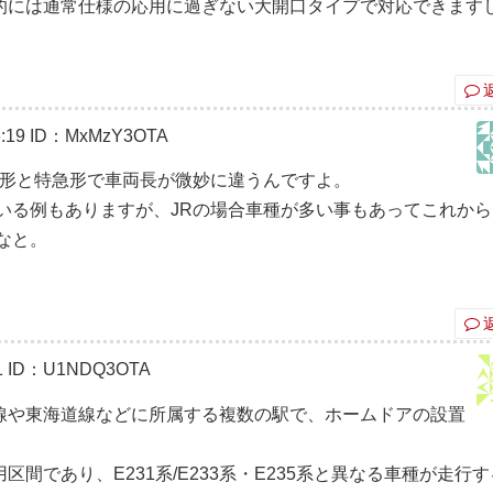
的には通常仕様の応用に過ぎない大開口タイプで対応できます
:19
ID：MxMzY3OTA
般形と特急形で車両長が微妙に違うんですよ。
いる例もありますが、JRの場合車種が多い事もあってこれから
なと。
1
ID：U1NDQ3OTA
線や東海道線などに所属する複数の駅で、ホームドアの設置
間であり、E231系/E233系・E235系と異なる車種が走行