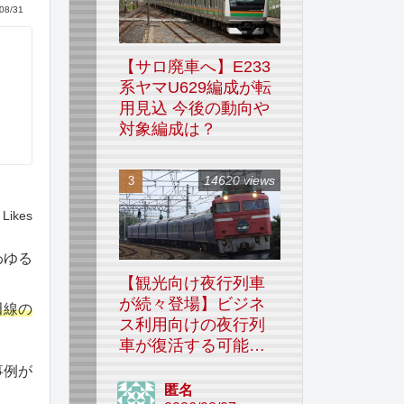
08/31
【サロ廃車へ】E233
系ヤマU629編成が転
用見込 今後の動向や
対象編成は？
14620 views
Likes
わゆる
【観光向け夜行列車
が続々登場】ビジネ
田線の
ス利用向けの夜行列
車が復活する可能性
はあるのか
事例が
匿名