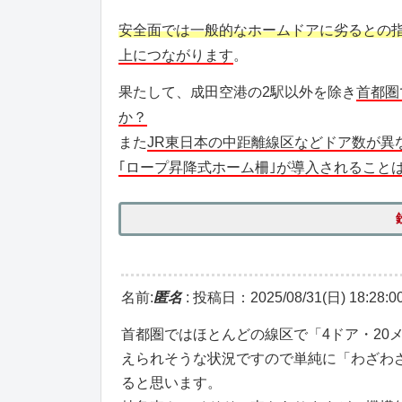
安全面では一般的なホームドアに劣るとの
上につながります
。
果たして、成田空港の2駅以外を除き
首都圏
か？
また
JR東日本の中距離線区などドア数が異
｢ロープ昇降式ホーム柵｣が導入されること
名前:
匿名
:
投稿日：2025/08/31(日) 18:28:0
首都圏ではほとんどの線区で「4ドア・20
えられそうな状況ですので単純に「わざわ
ると思います。