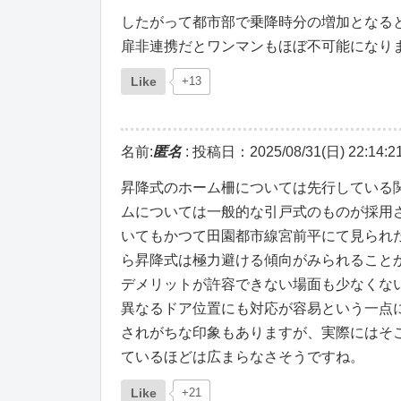
したがって都市部で乗降時分の増加となる
扉非連携だとワンマンもほぼ不可能になり
Like
+13
名前:
匿名
:
投稿日：2025/08/31(日) 22:14:2
昇降式のホーム柵については先行している
ムについては一般的な引戸式のものが採用
いてもかつて田園都市線宮前平にて見られ
ら昇降式は極力避ける傾向がみられること
デメリットが許容できない場面も少なくな
異なるドア位置にも対応が容易という一点
されがちな印象もありますが、実際にはそ
ているほどは広まらなさそうですね。
Like
+21