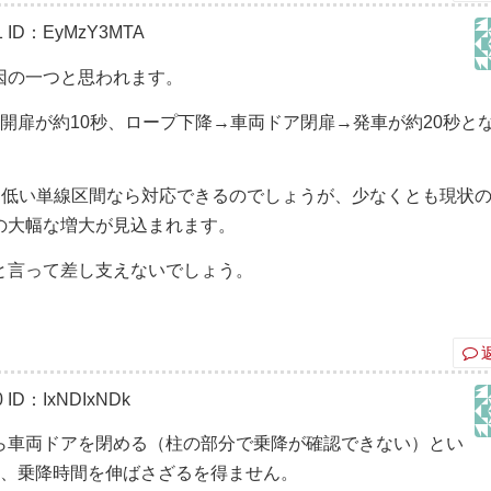
1
ID：EyMzY3MTA
因の一つと思われます。
開扉が約10秒、ロープ下降→車両ドア閉扉→発車が約20秒と
も低い単線区間なら対応できるのでしょうが、少なくとも現状
の大幅な増大が見込まれます。
と言って差し支えないでしょう。
0
ID：IxNDIxNDk
ら車両ドアを閉める（柱の部分で乗降が確認できない）とい
り、乗降時間を伸ばさざるを得ません。