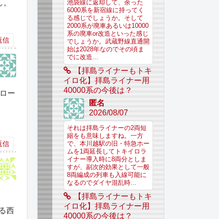
し。
池袋線に返却して、余った
6000系を新宿線に持ってく
る感じでしょうか。そして
2000系が廃車あるいは10000
系の廃車or改造といった感じ
返信
でしょうか。武蔵野線直通開
始は2028年なのでその頃ま
でに改造...
【拝島ライナーもトキ
イロ化】拝島ライナー用
40000系の今後は？
ロー
匿名
2026/08/07
それは拝島ライナーの2両短
縮をも意味しますね。一方
返信
で、本川越駅の旧・特急ホー
ムを1両延長してトキイロラ
イナー導入時に8両分としま
すが、副次的効果として一般
8両編成の列車も入線可能に
なるのでダイヤ混乱時...
【拝島ライナーもトキ
イロ化】拝島ライナー用
する西
40000系の今後は？