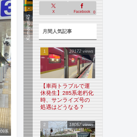
X
Facebook
0
月間人気記事
39172 views
【車両トラブルで運
休発生】285系老朽化
時、サンライズ号の
処遇はどうなる？
18057 views
09系