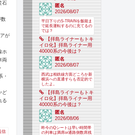
笠石
匿名
2026/08/07
が数
平日下りのS-TRAINを飯能ま
で延長運転するのに充てるの
では？
ドアが
【拝島ライナーもトキ
イロ化】拝島ライナー用
40000系の今後は？
線ホ
匿名
車両
2026/08/07
・
西武は相鉄線方面どころか新
系・
横浜への直通すらも否定的で
したよ。
かど
【拝島ライナーもトキ
イロ化】拝島ライナー用
れる
40000系の今後は？
匿名
2026/08/06
昨今のQシートは早い時間帯
返信
の列車は満席or通路側数席残