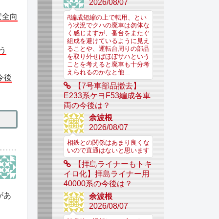
2026/08/07
安全向
#編成短縮の上で転用、とい
う状況でクハの廃車は勿体な
く感じますが、番台をまたぐ
組成を避けているように見え
ることや、運転台周りの部品
う
を取り外せばほぼサハという
ことを考えると廃車も十分考
えられるのかなと他...
今後
【7号車部品撤去】
E233系ケヨF53編成各車
両の今後は？
余波根
2026/08/07
相鉄との関係はあまり良くな
いので直通はないと思います
【拝島ライナーもトキ
イロ化】拝島ライナー用
40000系の今後は？
があ
余波根
2026/08/07