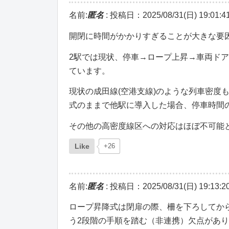
名前:
匿名
:
投稿日：2025/08/31(日) 19:01:4
開閉に時間がかかりすぎることが大きな要
2駅では現状、停車→ロープ上昇→車両ドア
ています。
現状の成田線(空港支線)のような列車密度
式のままで他駅に導入した場合、停車時間
その他の高密度線区への対応はほぼ不可能
Like
+26
名前:
匿名
:
投稿日：2025/08/31(日) 19:13:2
ロープ昇降式は閉扉の際、柵を下ろしてか
う2段階の手順を踏む（非連携）欠点があ