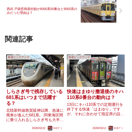
西武 戸袋窓簡易封鎖が6000系50番台と9000系の
みだった理由は？
関連記事
鉄道ピックアップ
鉄道ピックアップ
しらさぎ号で残存している
快速はまゆり撤退後のキハ
681系はいつまで活躍す
110系0番台の動向は？
る？
13日にキハ110系での定期運行を
終了する快速「はまゆり」です
北陸新幹線敦賀延伸以降、急速に
が、それに合わせて指定席の設定
廃車が進んだ681系。JR東海区間
も廃止となります。快速「はまゆ
に乗り入れるしらさぎ号も大半が
り」の指定席車両や一部の自由席
683系0番台に置き換えられまし
車両には、急行「陸中」用として
2026/02/22
ｴｽｾﾌﾞﾝ
2026/03/12
ｴｽｾﾌﾞﾝ
たが、現時点で681系も0番台3編