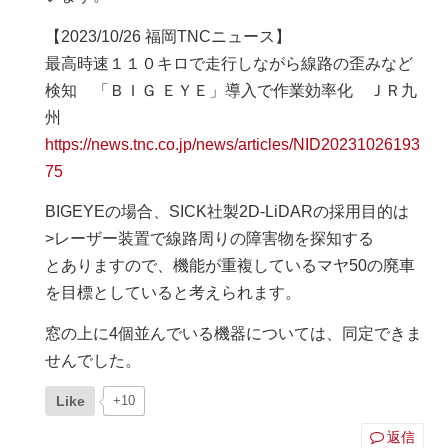
【2023/10/26 福岡TNCニュース】
最高時速１１０キロで走行しながら線路の歪みなど
検知 「ＢＩＧ ＥＹＥ」導入で作業効率化 ＪＲ九
州
https://news.tnc.co.jp/news/articles/NID20231026193
75
BIGEYEの場合、SICK社製2D-LiDARの採用目的は
>レーザー装置で線路周りの障害物を探知する
とありますので、機能が重複しているマヤ50の廃車
を目標としていると考えられます。
窓の上に4個並んでいる機器については、同定できま
せんでした。
Like
+10
返信