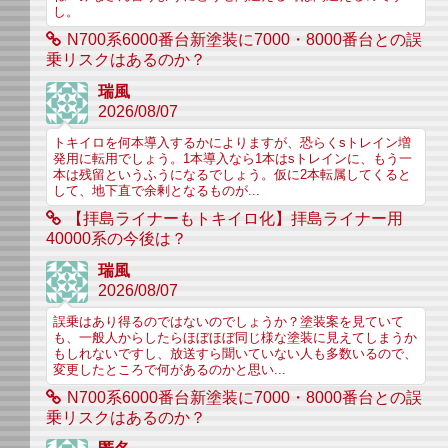
し。
N700系6000番台新塗装に7000・8000番台との誤
乗リスクはあるのか？
瑞風
2026/08/07
トキイロを何本導入するかによりますが、恐らくsトレイン増
発用に転用でしょう。1本導入なら1本はsトレインに、もう一
本は残留というふうになるでしょう。仮に2本転属してくると
して、地下直で余剰となるものが...
【拝島ライナーもトキイロ化】拝島ライナー用
40000系の今後は？
瑞風
2026/08/07
誤乗はあり得るのではないのでしょうか？塗装案を見ていて
も、一般人からしたらほぼほぼ同じ様な塗装に見えてしまうか
もしれないですし、放送すら聞いていない人も多数いるので、
変更したところで何があるのかと思い...
N700系6000番台新塗装に7000・8000番台との誤
乗リスクはあるのか？