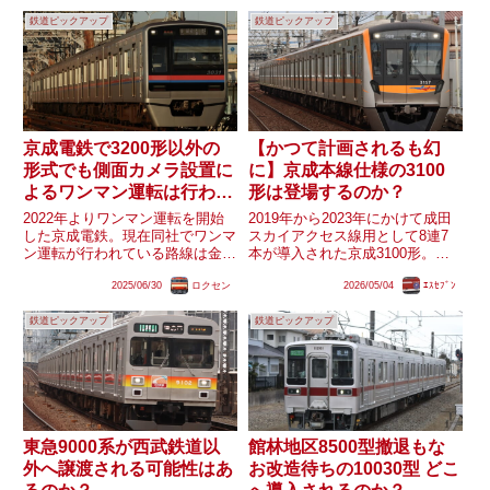
導入されたリクライニングシート
成と2000番台1編成が残存してい
車のキハ110系0番台が使用...
鉄道ピックアップ
鉄道ピックアップ
ます。廃車もストップしています
が、しらさぎ号の...
京成電鉄で3200形以外の
【かつて計画されるも幻
形式でも側面カメラ設置に
に】京成本線仕様の3100
よるワンマン運転は行われ
形は登場するのか？
るのか？
2022年よりワンマン運転を開始
2019年から2023年にかけて成田
した京成電鉄。現在同社でワンマ
スカイアクセス線用として8連7
ン運転が行われている路線は金町
本が導入された京成3100形。同
線、千原線、東成田線及び直通し
形式は2021年度の移動等円滑化
2025/06/30
ロクセン
2026/05/04
ｴｽｾﾌﾞﾝ
ている芝山鉄道線がありますが、
取組計画書にて2024年度に6連2
このうち千原線ではワンマン列車
本を導入する計画が明らかになっ
鉄道ピックアップ
鉄道ピックアップ
が非常に中途半端な運行形態とな
ており、これは京成本線系統に導
っています。(関連記事)2月...
入されるものとみ...
東急9000系が西武鉄道以
館林地区8500型撤退もな
外へ譲渡される可能性はあ
お改造待ちの10030型 どこ