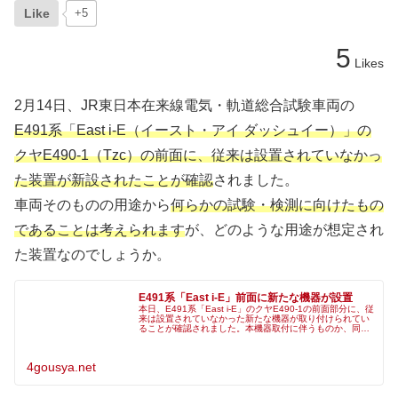
Like
+5
5
Likes
2月14日、JR東日本在来線電気・軌道総合試験車両の
E491系「East i-E（イースト・アイ ダッシュイー）」の
クヤE490-1（Tzc）の前面に、従来は設置されていなかっ
た装置が新設されたことが確認
されました。
車両そのものの用途から
何らかの試験・検測に向けたもの
であることは考えられます
が、どのような用途が想定され
た装置なのでしょうか。
E491系「East i-E」前面に新たな機器が設置
本日、E491系「East i-E」のクヤE490-1の前面部分に、従
来は設置されていなかった新たな機器が取り付けられてい
ることが確認されました。本機器取付に伴うものか、同系
列は直前まで郡山総合車両センター（KY）に入場していた
ようです。新
4gousya.net