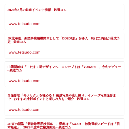
2026年8月の鉄道イベント情報 - 鉄道コム
www.tetsudo.com
JR北海道、新型事業用機関車として「DD200形」を導入 8月に1両目が落成予
定 - 鉄道コム
www.tetsudo.com
山陽新幹線「こだま」新デザインへ コンセプトは「YURARI」、今冬デビュー
- 鉄道コム
www.tetsudo.com
名撮影地「モノサク」を極める！ 編成写真や流し撮り、イメージ写真撮影ま
で おすすめ撮影ポイントと楽しみ方をご紹介 - 鉄道コム
www.tetsudo.com
JR東の新型「新幹線専用検測車」、愛称は「SOAR」 検測運転スピードは「日
本最速」、2029年度中に検測開始 - 鉄道コム