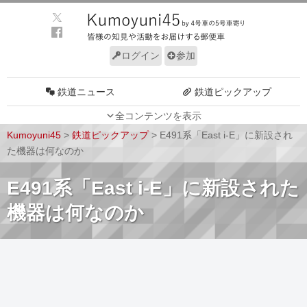
ログイン
参加
鉄道ニュース
鉄道ピックアップ
全コンテンツを表示
車両動向
施設動向
Kumoyuni45
>
鉄道ピックアップ
>
E491系「East i-E」に新設され
車両技術
路線探訪
た機器は何なのか
ルール
サイトについて
E491系「East i-E」に新設された
機器は何なのか