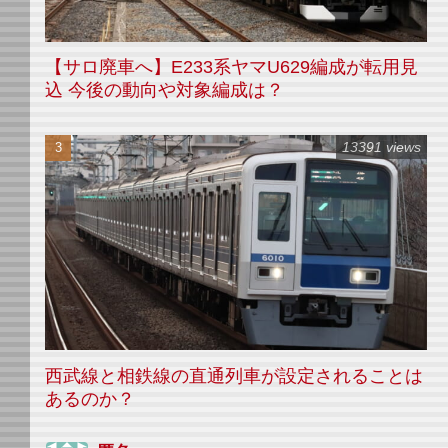
【サロ廃車へ】E233系ヤマU629編成が転用見
込 今後の動向や対象編成は？
13391 views
西武線と相鉄線の直通列車が設定されることは
あるのか？