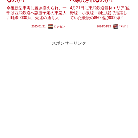
るのか？
へ導入されるのか？
今後新型車両に置き換えられ、一
4月21日に東武鉄道館林エリア(佐
部は西武鉄道へ譲渡予定の東急大
野線・小泉線・桐生線)で活躍し
井町線9000系。先述の通り大多
ていた最後の8500型(8000系2連)
数が9020系と合わせ西武鉄道へ
である8572Fが南栗橋車両管区春
2025/01/21
ロクセン
2024/04/23
ｴｽｾﾌﾞﾝ
譲渡予定ですが、一部その対象外
日部支所へ臨時回送されました。
がある他、譲渡対象の編成も4連
前日には10030型11257Fが運行開
化されることにより各編成1両ず
始しており、8500型が館林エ
つ余ることになります。90...
リ...
スポンサーリンク