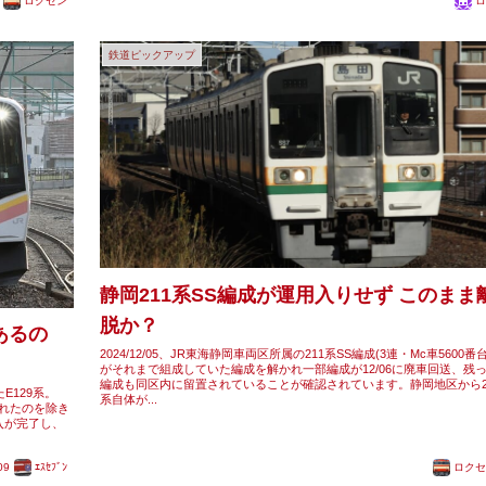
ロクセン
ロ
鉄道ピックアップ
静岡211系SS編成が運用入りせず このまま
脱か？
あるの
2024/12/05、JR東海静岡車両区所属の211系SS編成(3連・Mc車5600番台
がそれまで組成していた編成を解かれ一部編成が12/06に廃車回送、残
編成も同区内に留置されていることが確認されています。静岡地区から2
E129系。
系自体が...
われたのを除き
入が完了し、
09
ｴｽｾﾌﾞﾝ
ロクセ