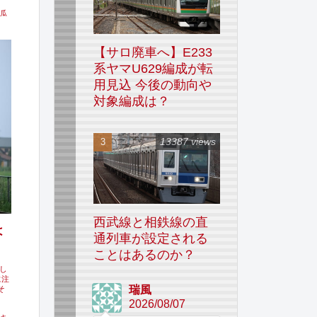
瓜
【サロ廃車へ】E233
系ヤマU629編成が転
用見込 今後の動向や
対象編成は？
13387 views
西武線と相鉄線の直
は
通列車が設定される
ことはあるのか？
まし
に注
瑞風
そ
2026/08/07