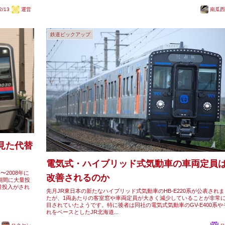
2/13
運営
南瓜西
鉄道ピックアップ
に見た代替
電気式・ハイブリッド式気動車の車両定員
〜2008年に
改善されるのか
短期間に大量投
量投入がされ
先月JR東日本の新たなハイブリッド式気動車のHB-E220系が公表され
たが、1両あたりの客室窓や車両定員が大きく減少していることが非常
目されていたようです。特に後者は同社の電気式気動車のGV-E400系や
れをベースとしたJR北海道...