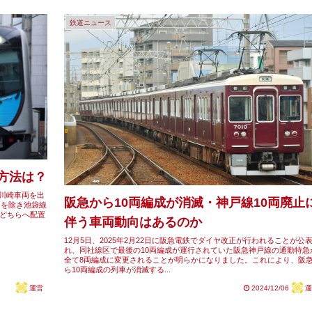
鉄道ニュース
用方法は？
Fが川崎車両を出
阪急から10両編成が消滅・神戸線10両廃止
出を除き池袋線
どちらへ配置
伴う車両動向はあるのか
12月5日、2025年2月22日に阪急電鉄でダイヤ改正が行われることが公
れ、同社線区で最後の10両編成が運行されていた阪急神戸線の通勤特急
全て8両編成に変更されることが明らかになりました。これにより、阪
ら10両編成の列車が消滅する...
運営
2024/12/06
運