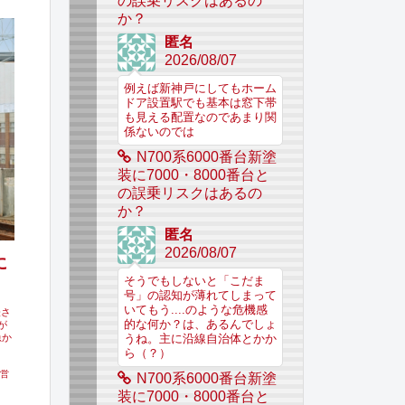
の誤乗リスクはあるの
か？
匿名
2026/08/07
例えば新神戸にしてもホーム
ドア設置駅でも基本は窓下帯
も見える配置なのであまり関
係ないのでは
N700系6000番台新塗
装に7000・8000番台と
の誤乗リスクはあるの
か？
匿名
2026/08/07
に
そうでもしないと「こだま
号」の認知が薄れてしまって
いてもう....のような危機感
表さ
的な何か？は、あるんでしょ
が
急か
うね。主に沿線自治体とかか
ら（？）
営
N700系6000番台新塗
装に7000・8000番台と