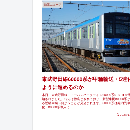
鉄道ニュース
東武野田線60000系が甲種輸送・5連
ように進めるのか
本日、東武野田線・アーバンパークライン60000系61601F
始されました。行先は徳庵とされており、新型車両80000系
る近畿車輛へ向かうことが見込まれます。60000系は線内列
化・80000系導入に...
2024/1