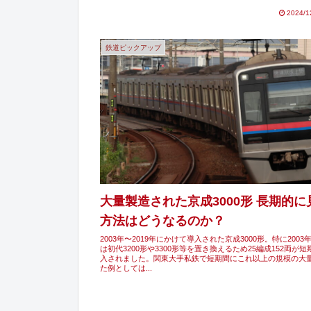
2024/1
鉄道ピックアップ
大量製造された京成3000形 長期的
方法はどうなるのか？
2003年〜2019年にかけて導入された京成3000形。特に2003年
は初代3200形や3300形等を置き換えるため25編成152両が
入されました。関東大手私鉄で短期間にこれ以上の規模の大
た例としては...