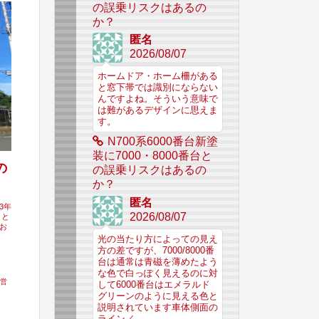
の誤乗リスクはあるの
か？
匿名
2026/08/07
ホームドア・ホーム柵がある
と窓下帯では識別にならない
んですよね。そういう意味で
は難があるデザインに思えま
す。
N700系6000番台新塗
装に7000・8000番台と
の
の誤乗リスクはあるの
か？
匿名
3年
2026/08/07
こと
お
光の当たり方によっての見え
方の差ですが、7000/8000番
台は通常は青磁を薄めたよう
な色で白っぽく見えるのに対
営
して6000番台はエメラルド
グリーンのように見える色と
説明されています車体側面の