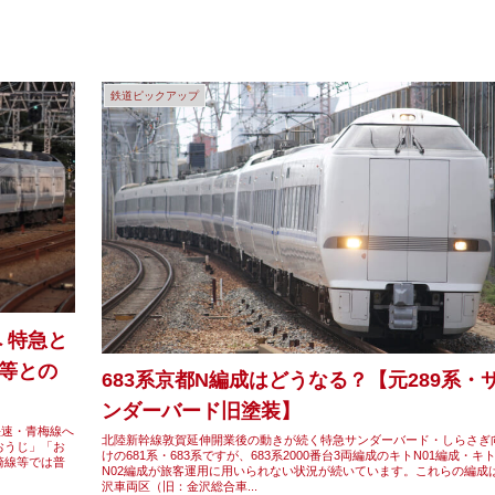
鉄道ピックアップ
 特急と
等との
683系京都N編成はどうなる？【元289系・
ンダーバード旧塗装】
快速・青梅線へ
北陸新幹線敦賀延伸開業後の動きが続く特急サンダーバード・しらさぎ
おうじ」「お
けの681系・683系ですが、683系2000番台3両編成のキトN01編成・キ
崎線等では普
N02編成が旅客運用に用いられない状況が続いています。これらの編成
沢車両区（旧：金沢総合車...