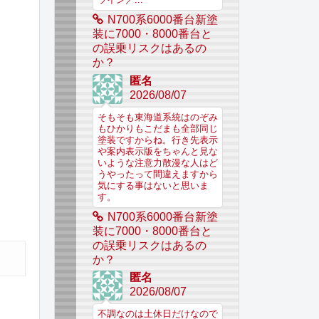
ライン／...
N700系6000番台新塗
装に7000・8000番台と
の誤乗リスクはあるの
か？
匿名
2026/08/07
そもそも東海道系統はのぞみ
もひかりもこだまも全部同じ
塗装ですからね。行き先表示
や案内表示版をちゃんと見な
いような注意力散漫な人はど
うやったって間違えますから
気にする事はないと思いま
す。
N700系6000番台新塗
装に7000・8000番台と
の誤乗リスクはあるの
か？
匿名
2026/08/07
不調なのは土休日だけなので