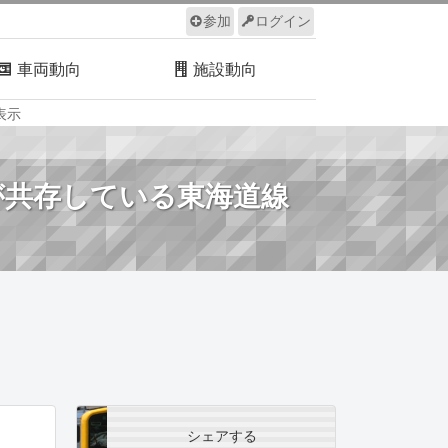
参加
ログイン
車両動向
施設動向
表示
ルール
サイトについて
が共存している東海道線
シェアする