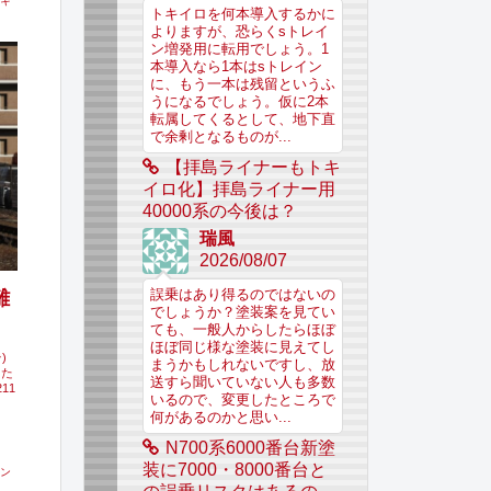
キ
トキイロを何本導入するかに
よりますが、恐らくsトレイ
ン増発用に転用でしょう。1
本導入なら1本はsトレイン
に、もう一本は残留というふ
うになるでしょう。仮に2本
転属してくるとして、地下直
で余剰となるものが...
【拝島ライナーもトキ
イロ化】拝島ライナー用
40000系の今後は？
瑞風
2026/08/07
離
誤乗はあり得るのではないの
でしょうか？塗装案を見てい
ても、一般人からしたらほぼ
ほぼ同じ様な塗装に見えてし
)
まうかもしれないですし、放
った
送すら聞いていない人も多数
11
いるので、変更したところで
何があるのかと思い...
N700系6000番台新塗
装に7000・8000番台と
ン