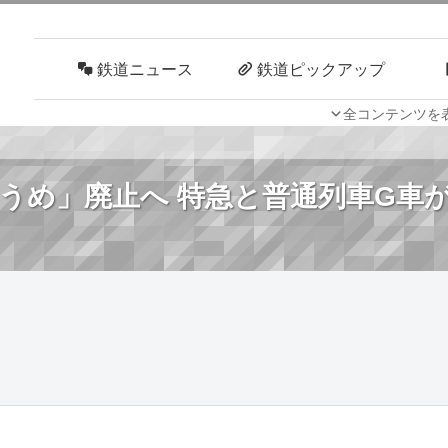
鉄道ニュース
鉄道ピックアップ
全コンテンツを
車両技術
路線探訪
うめ」廃止へ 特急と普通列車G車