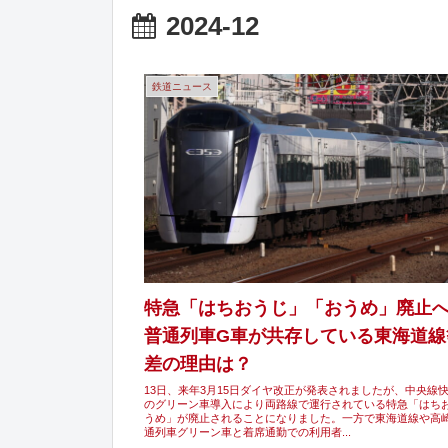
2024-12
鉄道ニュース
特急「はちおうじ」「おうめ」廃止へ
普通列車G車が共存している東海道線
差の理由は？
13日、来年3月15日ダイヤ改正が発表されましたが、中央線
のグリーン車導入により両路線で運行されている特急「はち
うめ」が廃止されることになりました。一方で東海道線や高
通列車グリーン車と着席通勤での利用者...