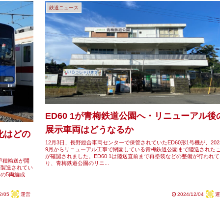
鉄道ニュース
ED60 1が青梅鉄道公園へ・リニューアル後
展示車両はどうなるか
化はどの
12月3日、長野総合車両センターで保管されていたED60形1号機が、202
9月からリニューアル工事で閉園している青梅鉄道公園まで陸送された
が確認されました。ED60 1は陸送直前まで再塗装などの整備が行われて
の甲種輸送が開
り、青梅鉄道公園のリニ...
が製造されてい
車の5両編成
2/05
運営
2024/12/04
運