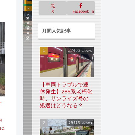
X
Facebook
0
月間人気記事
32463 views
【車両トラブルで運
休発生】285系老朽化
時、サンライズ号の
サ
処遇はどうなる？
向
18119 views
ト
は金