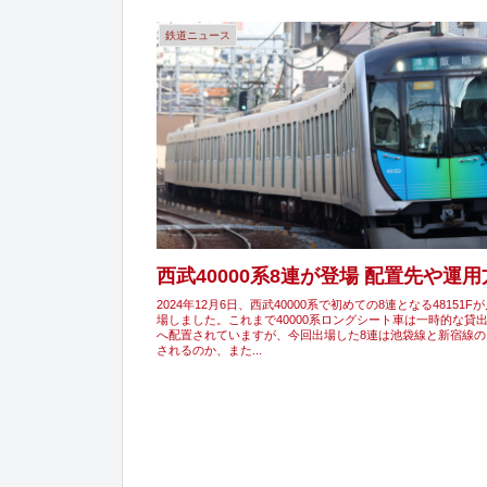
鉄道ニュース
西武40000系8連が登場 配置先や運
2024年12月6日、西武40000系で初めての8連となる48151
場しました。これまで40000系ロングシート車は一時的な貸
へ配置されていますが、今回出場した8連は池袋線と新宿線の
されるのか、また...