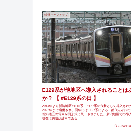
鉄道ピックアップ
E129系が他地区へ導入されることは
か？ 【 #E129系の日 】
2014年より新潟地区の115系・E127系の代替として導入された
2022年まで増備され、同年にはE127系による一部代走が行
新潟地区の電車が同形式に統一されました。新潟地区での導
現在は共通設計車である...
2024/12/