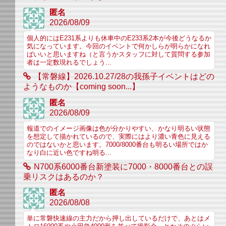
匿名
2026/08/09
個人的にはE231系よりも休車中のE233系2本が今後どうなるか
気になっています。今回のイベントで何かしらが明らかになれ
ばいいと思いますね（と言うかスタッフに対して質問する参加
者は一定数現れるでしょう...
【常磐線】2026.10.27/28の我孫子イベントはどの
ようなものか【coming soon...】
匿名
2026/08/09
報道でのイメージ画像は色が分かりやすい、かなり明るい状態
を想定して描かれているので、実際にはより濃い青色に見える
のではないかと思います。7000/8000番台も明るい場所ではか
なり白に近い色ですね明る...
N700系6000番台新塗装に7000・8000番台との誤
乗リスクはあるのか？
匿名
2026/08/08
単に常磐快速線の主力だから押し出しているだけで、あとはメ