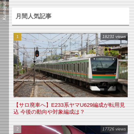
月間人気記事
18231 views
【サロ廃車へ】E233系ヤマU629編成が転用見
込 今後の動向や対象編成は？
17726 views