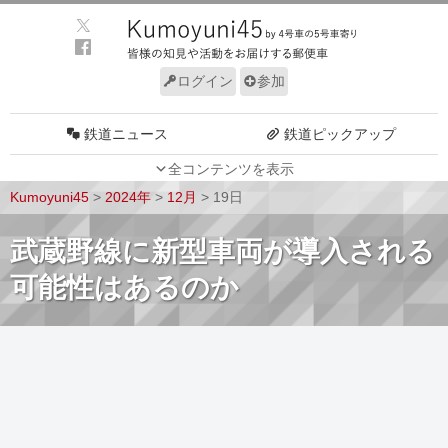
ログイン
参加
鉄道ニュース
鉄道ピックアップ
全コンテンツを表示
車両動向
施設動向
Kumoyuni45
>
2024年
>
12月
>
19日
車両技術
路線探訪
武蔵野線に新型車両が導入される
ルール
サイトについて
可能性はあるのか