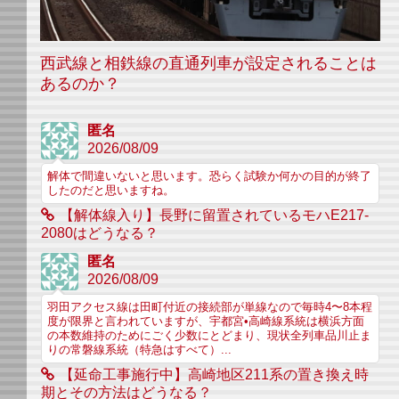
西武線と相鉄線の直通列車が設定されることは
あるのか？
匿名
2026/08/09
解体で間違いないと思います。恐らく試験か何かの目的が終了
したのだと思いますね。
【解体線入り】長野に留置されているモハE217-
2080はどうなる？
匿名
2026/08/09
羽田アクセス線は田町付近の接続部が単線なので毎時4〜8本程
度が限界と言われていますが、宇都宮•高崎線系統は横浜方面
の本数維持のためにごく少数にとどまり、現状全列車品川止ま
りの常磐線系統（特急はすべて）...
【延命工事施行中】高崎地区211系の置き換え時
期とその方法はどうなる？