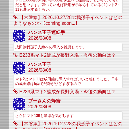
トロ16000系や小田急4000形を並べて撮影会、とかそのぐらい
だと思います。強いていえば転用が示唆されている(？)マト2・
11も展示するぐらい...
【常磐線】2026.10.27/28の我孫子イベントはどの
ようなものか【coming soon...】
ハンス王子運転手
2026/08/08
成田線我孫子支線への導入を推奨します。
E233系マト2編成が長野入場・今後の動向は？
ハンス王子
2026/08/08
マト2とマト11は成田線に導入すればいいと感じました。日中
の成田線は5両で混雑がひどすぎるので
E233系マト2編成が長野入場・今後の動向は？
プーさんの蜂蜜
2026/08/08
さらにマト139も濃厚な気がします
【常磐線】2026.10.27/28の我孫子イベントはどの