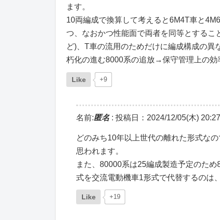
ます。
10両編成で換算して考えると6M4T車と4
つ、なおかつ性能面で両者を同等とすることが
ど)、T車の流用のためだけに編成構成の
朽化の進む8000系の追放→保守管理上の
Like
+9
名前:
匿名
:
投稿日：2024/12/05(木) 20:27
どのみち10年以上世代の離れた形式な
思われます。
また、80000系は25編成製造予定のため
式を交流電動機車1形式で代替するのは
Like
+19