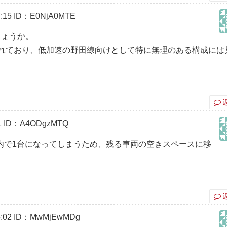
:15
ID：E0NjA0MTE
でしょうか。
れており、低加速の野田線向けとして特に無理のある構成には
1
ID：A4ODgzMTQ
成内で1台になってしまうため、残る車両の空きスペースに移
:02
ID：MwMjEwMDg