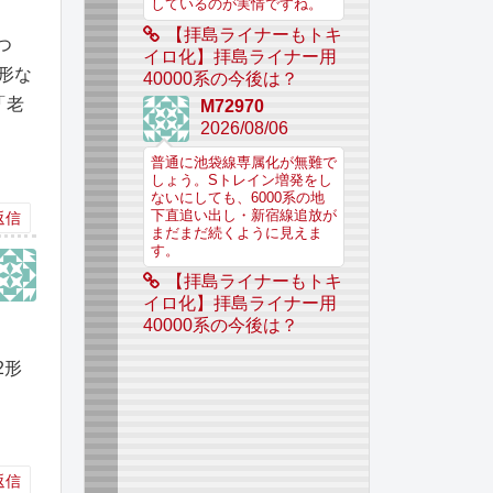
しているのが実情ですね。
【拝島ライナーもトキ
つ
イロ化】拝島ライナー用
形な
40000系の今後は？
「老
M72970
2026/08/06
普通に池袋線専属化が無難で
しょう。Sトレイン増発をし
ないにしても、6000系の地
下直追い出し・新宿線追放が
返信
まだまだ続くように見えま
す。
【拝島ライナーもトキ
イロ化】拝島ライナー用
40000系の今後は？
2形
返信