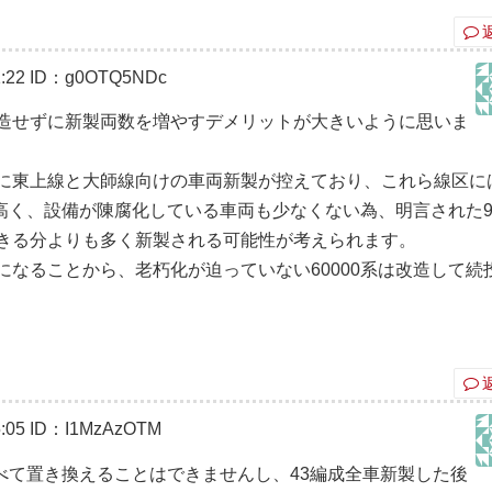
:22
ID：g0OTQ5NDc
造せずに新製両数を増やすデメリットが大きいように思いま
に東上線と大師線向けの車両新製が控えており、これら線区に
が高く、設備が陳腐化している車両も少なくない為、明言された90
きる分よりも多く新製される可能性が考えられます。
なることから、老朽化が迫っていない60000系は改造して続
:05
ID：I1MzAzOTM
すべて置き換えることはできませんし、43編成全車新製した後