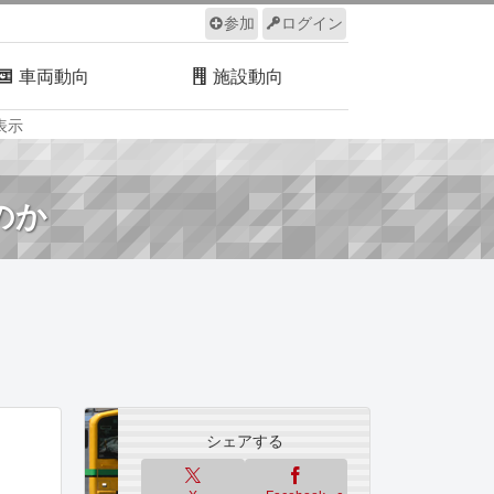
参加
ログイン
車両動向
施設動向
表示
ルール
サイトについて
のか
シェアする