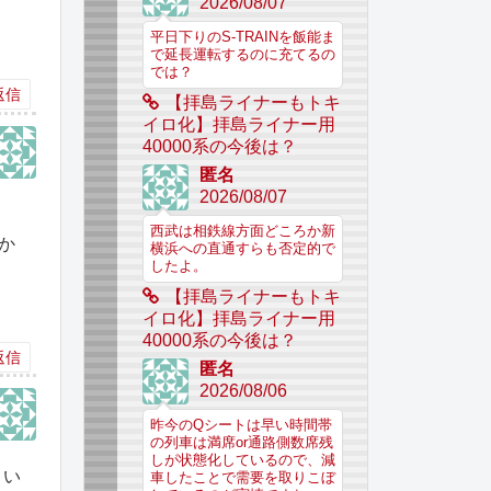
2026/08/07
平日下りのS-TRAINを飯能ま
で延長運転するのに充てるの
では？
返信
【拝島ライナーもトキ
イロ化】拝島ライナー用
40000系の今後は？
匿名
2026/08/07
西武は相鉄線方面どころか新
か
横浜への直通すらも否定的で
したよ。
【拝島ライナーもトキ
イロ化】拝島ライナー用
40000系の今後は？
返信
匿名
2026/08/06
昨今のQシートは早い時間帯
の列車は満席or通路側数席残
しが状態化しているので、減
まい
車したことで需要を取りこぼ