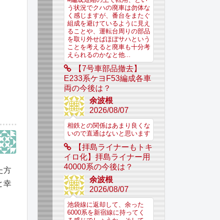
う状況でクハの廃車は勿体な
く感じますが、番台をまたぐ
組成を避けているように見え
ることや、運転台周りの部品
を取り外せばほぼサハという
ことを考えると廃車も十分考
えられるのかなと他...
【7号車部品撤去】
E233系ケヨF53編成各車
両の今後は？
余波根
2026/08/07
相鉄との関係はあまり良くな
いので直通はないと思います
【拝島ライナーもトキ
イロ化】拝島ライナー用
40000系の今後は？
た方
余波根
と幸
2026/08/07
池袋線に返却して、余った
6000系を新宿線に持ってく