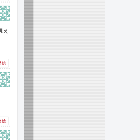
見え
返信
返信