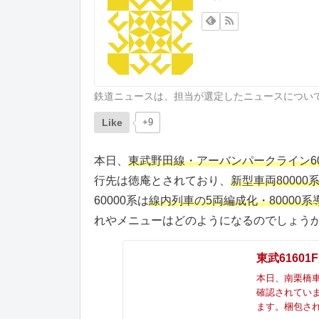
鉄道ニュースは、担当が選定したニュースについ
Like
+9
本日、
東武野田線・アーバンパークライン600
行先は徳庵とされており、
新型車両8000
60000系は
線内列車の5両編成化・80000
れやメニューはどのようになるのでしょう
東武6160
本日、南栗橋車
確認されていま
ます。梱包された60