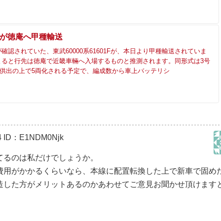
1Fが徳庵へ甲種輸送
確認されていた、東武60000系61601Fが、本日より甲種輸送されていま
よると行先は徳庵で近畿車輛へ入場するものと推測されます。同形式は3号
系に供出の上で5両化される予定で、編成数から車上バッテリシ
4
ID：E1NDM0Njk
てるのは私だけでしょうか。
費用がかかるくらいなら、本線に配置転換した上で新車で固め
造した方がメリットあるのかあわせてご意見お聞かせ頂けます