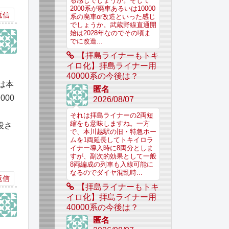
る感じでしょうか。そして
2000系が廃車あるいは10000
返信
系の廃車or改造といった感じ
でしょうか。武蔵野線直通開
始は2028年なのでその頃ま
でに改造...
【拝島ライナーもトキ
イロ化】拝島ライナー用
40000系の今後は？
は本
匿名
00
2026/08/07
それは拝島ライナーの2両短
縮をも意味しますね。一方
投さ
で、本川越駅の旧・特急ホー
ムを1両延長してトキイロラ
イナー導入時に8両分としま
すが、副次的効果として一般
8両編成の列車も入線可能に
なるのでダイヤ混乱時...
返信
【拝島ライナーもトキ
イロ化】拝島ライナー用
40000系の今後は？
匿名