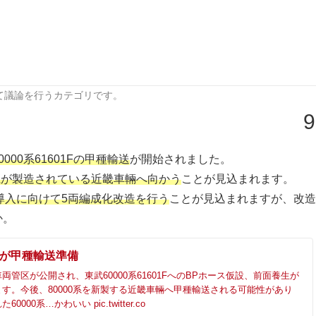
て議論を行うカテゴリです。
9
00系61601Fの甲種輸送
が開始されました。
0系が製造されている近畿車輛へ向かう
ことが見込まれます。
系導入に向けて5両編成化改造を行う
ことが見込まれますが、改造
か。
1Fが甲種輸送準備
両管区が公開され、東武60000系61601FへのBPホース仮設、前面養生が
す。今後、80000系を新製する近畿車輛へ甲種輸送される可能性があり
000系…かわいい pic.twitter.co