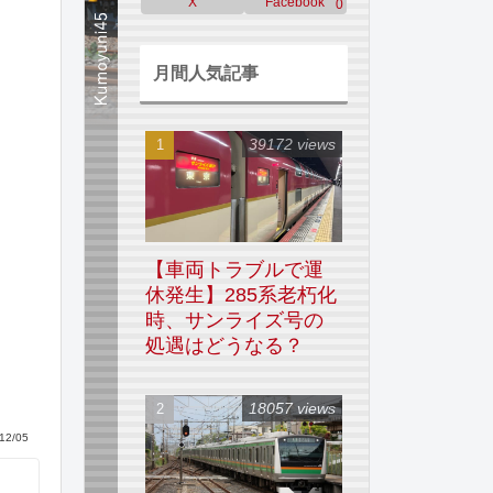
X
Facebook
0
月間人気記事
39172 views
【車両トラブルで運
休発生】285系老朽化
時、サンライズ号の
処遇はどうなる？
18057 views
12/05