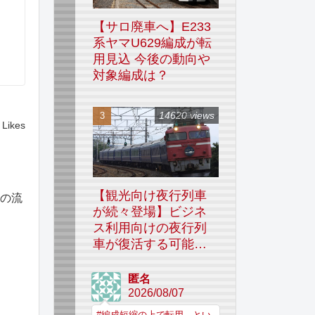
【サロ廃車へ】E233
系ヤマU629編成が転
用見込 今後の動向や
対象編成は？
14620 views
Likes
【観光向け夜行列車
の流
が続々登場】ビジネ
ス利用向けの夜行列
車が復活する可能性
はあるのか
匿名
2026/08/07
#編成短縮の上で転用、とい