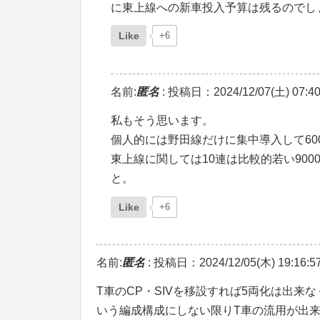
に東上線への新車投入予算は残るのでし
Like
+6
名前:
匿名
:
投稿日：2024/12/07(土) 07:40
私もそう思います。
個人的には野田線だけに集中導入して60
東上線に関しては10連は比較的若い900
と。
Like
+6
名前:
匿名
:
投稿日：2024/12/05(木) 19:16:5
T車のCP・SIVを移設すれば5両化は出来なくは
いう編成構成にしない限りT車の流用が出来