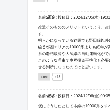
名前:
匿名
:
投稿日：2024/12/05(木) 19:31
改造そのもののメリットというより、改
す。
明らかになっている範囲でも野田線以外
線首都圏エリアの10000系よりも経年
系の老朽取替や大師線の自動運転化がで
このような理由で車両投資平準化も必要に
せる判断になったのではと思います。
Like
+18
名前:
匿名
:
投稿日：2024/12/06(金) 00:05
仮にそうしたとして本線の10000系を