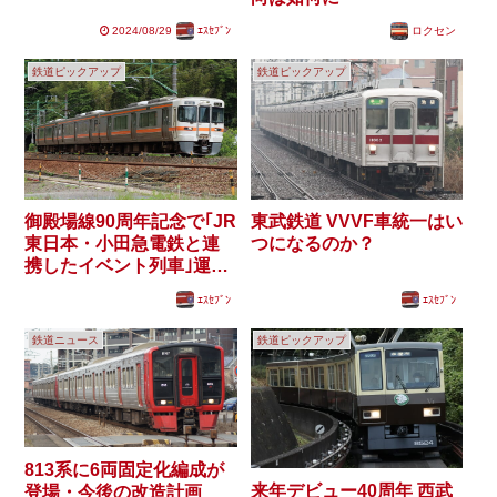
2024/08/29
ｴｽｾﾌﾞﾝ
ロクセン
鉄道ピックアップ
鉄道ピックアップ
御殿場線90周年記念で｢JR
東武鉄道 VVVF車統一はい
東日本・小田急電鉄と連
つになるのか？
携したイベント列車｣運行
予定 どのような列車か？
ｴｽｾﾌﾞﾝ
ｴｽｾﾌﾞﾝ
鉄道ニュース
鉄道ピックアップ
813系に6両固定化編成が
来年デビュー40周年 西武
登場・今後の改造計画