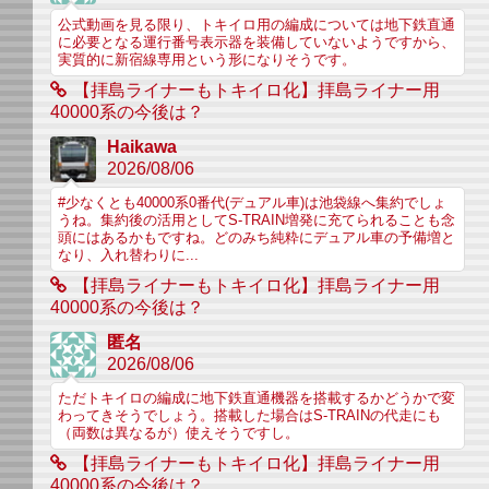
公式動画を見る限り、トキイロ用の編成については地下鉄直通
に必要となる運行番号表示器を装備していないようですから、
実質的に新宿線専用という形になりそうです。
【拝島ライナーもトキイロ化】拝島ライナー用
40000系の今後は？
Haikawa
2026/08/06
#少なくとも40000系0番代(デュアル車)は池袋線へ集約でしょ
うね。集約後の活用としてS-TRAIN増発に充てられることも念
頭にはあるかもですね。どのみち純粋にデュアル車の予備増と
なり、入れ替わりに...
【拝島ライナーもトキイロ化】拝島ライナー用
40000系の今後は？
匿名
2026/08/06
ただトキイロの編成に地下鉄直通機器を搭載するかどうかで変
わってきそうでしょう。搭載した場合はS-TRAINの代走にも
（両数は異なるが）使えそうですし。
【拝島ライナーもトキイロ化】拝島ライナー用
40000系の今後は？