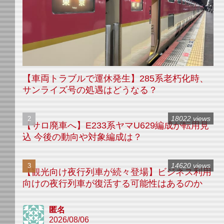
【車両トラブルで運休発生】285系老朽化時、
サンライズ号の処遇はどうなる？
18022 views
【サロ廃車へ】E233系ヤマU629編成が転用見
込 今後の動向や対象編成は？
14620 views
【観光向け夜行列車が続々登場】ビジネス利用
向けの夜行列車が復活する可能性はあるのか
匿名
2026/08/06