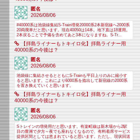
匿名
2026/08/06
#40000系は池袋線集結S-Train増発20000系2本新宿線へ2000系
20両廃車だと思います。現在40050は14本。地下直は18運用。
2本戻ることで予備を含めてあと3本になりますね。S-Tr...
【拝島ライナーもトキイロ化】拝島ライナー用
40000系の今後は？
匿名
2026/08/06
池袋線に集結させるとともにS-Trainも平日上りのみに縮小す
ると思います。これにより6000系を捻出して新宿線の2000系
を置き換えていくと思います。
【拝島ライナーもトキイロ化】拝島ライナー用
40000系の今後は？
匿名
2026/08/06
Sトレインの増発用だと思います。有楽町線は新木場から2駅
目の豊洲で夕方～夜でも座れなくなるので、有料着席サービス
提供区間としては恵まれていると思います。ただし、現状回送