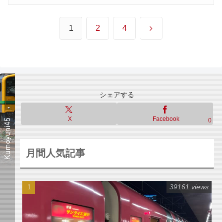
次
1
2
4
へ
シェアする
X
Facebook
0
月間人気記事
39161 views