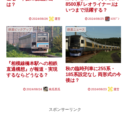
8500系｢レオライナー｣は
は？
いつまで活躍する？
2024/08/26
運営
2024/08/25
ｴｽｾﾌﾞﾝ
鉄道ピックアップ
鉄道ニュース
『相模線橋本駅への相鉄
秋の臨時列車に255系・
直通構想』が報道・実現
185系設定なし 両形式の今
するならどうなる？
後は？
2024/08/24
南瓜西瓜
2024/08/23
運営
スポンサーリンク