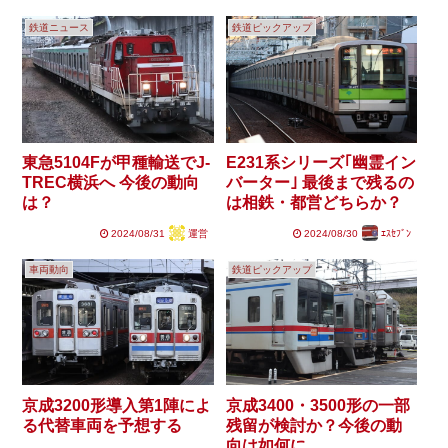
鉄道ニュース
鉄道ピックアップ
東急5104Fが甲種輸送でJ-
E231系シリーズ｢幽霊イン
TREC横浜へ 今後の動向
バーター｣ 最後まで残るの
は？
は相鉄・都営どちらか？
2024/08/31
運営
2024/08/30
ｴｽｾﾌﾞﾝ
車両動向
鉄道ピックアップ
京成3200形導入第1陣によ
京成3400・3500形の一部
る代替車両を予想する
残留が検討か？今後の動
向は如何に