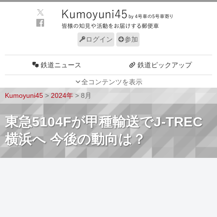
ログイン
参加
鉄道ニュース
鉄道ピックアップ
全コンテンツを表示
車両動向
施設動向
Kumoyuni45
>
2024年
>
8月
車両技術
路線探訪
東急5104Fが甲種輸送でJ-TREC
ルール
サイトについて
横浜へ 今後の動向は？