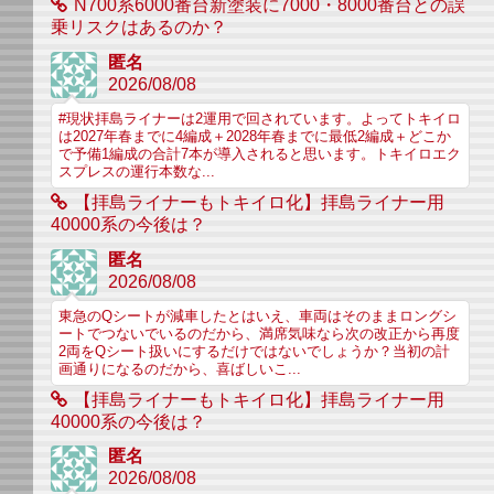
N700系6000番台新塗装に7000・8000番台との誤
乗リスクはあるのか？
匿名
2026/08/08
#現状拝島ライナーは2運用で回されています。よってトキイロ
は2027年春までに4編成＋2028年春までに最低2編成＋どこか
で予備1編成の合計7本が導入されると思います。トキイロエク
スプレスの運行本数な...
【拝島ライナーもトキイロ化】拝島ライナー用
40000系の今後は？
匿名
2026/08/08
東急のQシートが減車したとはいえ、車両はそのままロングシ
ートでつないでいるのだから、満席気味なら次の改正から再度
2両をQシート扱いにするだけではないでしょうか？当初の計
画通りになるのだから、喜ばしいこ...
【拝島ライナーもトキイロ化】拝島ライナー用
40000系の今後は？
匿名
2026/08/08