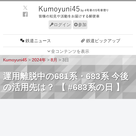
ログイン
参加
鉄道ニュース
鉄道ピックアップ
全コンテンツを表示
車両動向
施設動向
Kumoyuni45
>
2024年
>
8月
>
3日
車両技術
路線探訪
運用離脱中の681系・683系 今後
ルール
サイトについて
の活用先は？ 【 #683系の日 】