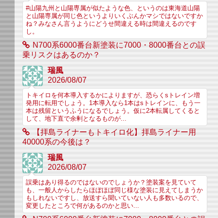
#山陽九州と山陽専属が似たような色、というのは東海道山陽
と山陽専属が同じ色というよりいくぶんかマシではないですか
ね？みなさん言うようにどうせ間違える時は間違えるのです
し。
N700系6000番台新塗装に7000・8000番台との誤
乗リスクはあるのか？
瑞風
2026/08/07
トキイロを何本導入するかによりますが、恐らくsトレイン増
発用に転用でしょう。1本導入なら1本はsトレインに、もう一
本は残留というふうになるでしょう。仮に2本転属してくると
して、地下直で余剰となるものが...
【拝島ライナーもトキイロ化】拝島ライナー用
40000系の今後は？
瑞風
2026/08/07
誤乗はあり得るのではないのでしょうか？塗装案を見ていて
も、一般人からしたらほぼほぼ同じ様な塗装に見えてしまうか
もしれないですし、放送すら聞いていない人も多数いるので、
変更したところで何があるのかと思い...