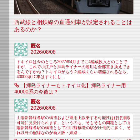
西武線と相鉄線の直通列車が設定されることは
あるのか？
匿名
2026/08/08
トキイロは今のところ2027年4月までに4編成投入とのことで
すが、これで小江戸と拝島ライナーの運用を全部置き換えでき
るんですかね？トキイロがもう２編成くらい増備されるなら、
40000系LC車はすぐにも...
【拝島ライナーもトキイロ化】拝島ライナー用
40000系の今後は？
匿名
2026/08/08
山陽新幹線各駅の構造および運用上誤乗する可能性はほぼ排除
可能に見受けられます。というのも、そもそもの問題として山
陽新幹線各駅の構造として2面2線構造の駅が圧倒的に多く、そ
れ以外の配線なのが新大阪・姫路...