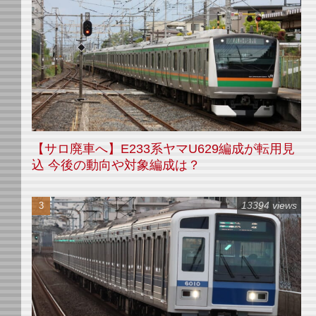
【サロ廃車へ】E233系ヤマU629編成が転用見
込 今後の動向や対象編成は？
13394 views