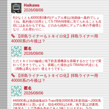
Haikawa
2026/08/06
#少なくとも40000系0番代(デュアル車)は池袋線へ集約でしょ
うね。集約後の活用としてS-TRAIN増発に充てられることも念
頭にはあるかもですね。どのみち純粋にデュアル車の予備増と
なり、入れ替わりに...
【拝島ライナーもトキイロ化】拝島ライナー用
40000系の今後は？
匿名
2026/08/06
ただトキイロの編成に地下鉄直通機器を搭載するかどうかで変
わってきそうでしょう。搭載した場合はS-TRAINの代走にも
（両数は異なるが）使えそうですし。
【拝島ライナーもトキイロ化】拝島ライナー用
40000系の今後は？
匿名
2026/08/06
#40000系は池袋線集結S-Train増発20000系2本新宿線へ2000系
20両廃車だと思います。現在40050は14本。地下直は18運用。
2本戻ることで予備を含めてあと3本になりますね。S-Tr...