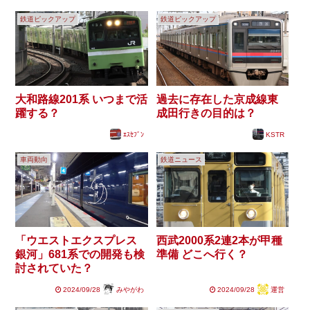
鉄道ピックアップ
鉄道ピックアップ
大和路線201系 いつまで活
過去に存在した京成線東
躍する？
成田行きの目的は？
ｴｽｾﾌﾞﾝ
KSTR
車両動向
鉄道ニュース
「ウエストエクスプレス
西武2000系2連2本が甲種
銀河」681系での開発も検
準備 どこへ行く？
討されていた？
2024/09/28
みやがわ
2024/09/28
運営