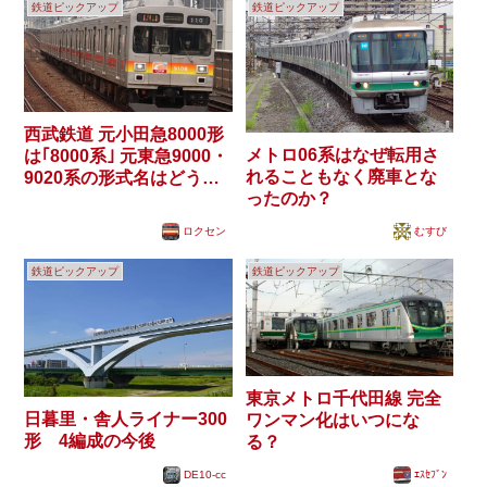
鉄道ピックアップ
鉄道ピックアップ
西武鉄道 元小田急8000形
メトロ06系はなぜ転用さ
は｢8000系｣ 元東急9000・
れることもなく廃車とな
9020系の形式名はどうな
ったのか？
る？
ロクセン
むすび
鉄道ピックアップ
鉄道ピックアップ
東京メトロ千代田線 完全
日暮里・舎人ライナー300
ワンマン化はいつにな
形 4編成の今後
る？
DE10-cc
ｴｽｾﾌﾞﾝ