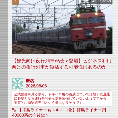
14620 views
【観光向け夜行列車が続々登場】ビジネス利用
向けの夜行列車が復活する可能性はあるのか
匿名
2026/08/06
公式動画を見る限り、トキイロ用の編成については地下鉄直通
に必要となる運行番号表示器を装備していないようですから、
実質的に新宿線専用という形になりそうです。
【拝島ライナーもトキイロ化】拝島ライナー用
40000系の今後は？