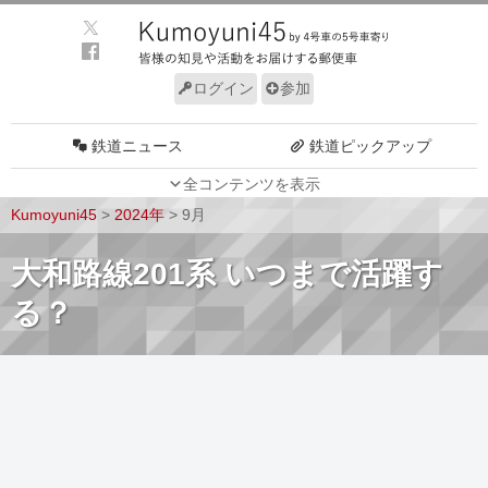
ログイン
参加
鉄道ニュース
鉄道ピックアップ
全コンテンツを表示
車両動向
施設動向
Kumoyuni45
>
2024年
>
9月
車両技術
路線探訪
大和路線201系 いつまで活躍す
ルール
サイトについて
る？