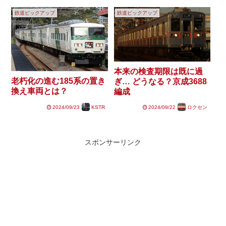
鉄道ピックアップ
鉄道ピックアップ
本来の検査期限は既に過
老朽化の進む185系の置き
ぎ… どうなる？京成3688
換え車両とは？
編成
2024/09/23
KSTR
2024/09/22
ロクセン
スポンサーリンク