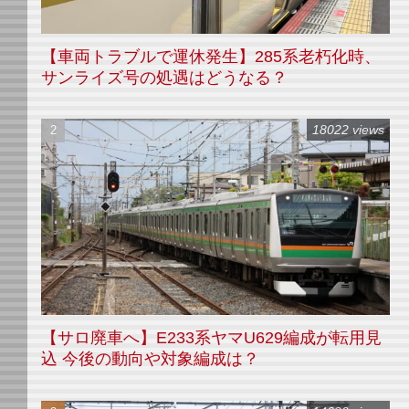
【車両トラブルで運休発生】285系老朽化時、
サンライズ号の処遇はどうなる？
18022 views
【サロ廃車へ】E233系ヤマU629編成が転用見
込 今後の動向や対象編成は？