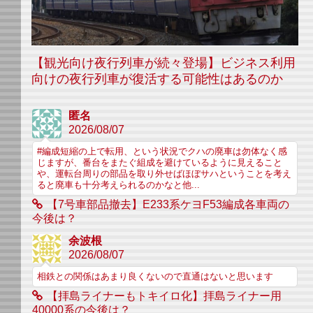
【観光向け夜行列車が続々登場】ビジネス利用
向けの夜行列車が復活する可能性はあるのか
匿名
2026/08/07
#編成短縮の上で転用、という状況でクハの廃車は勿体なく感
じますが、番台をまたぐ組成を避けているように見えること
や、運転台周りの部品を取り外せばほぼサハということを考え
ると廃車も十分考えられるのかなと他...
【7号車部品撤去】E233系ケヨF53編成各車両の
今後は？
余波根
2026/08/07
相鉄との関係はあまり良くないので直通はないと思います
【拝島ライナーもトキイロ化】拝島ライナー用
40000系の今後は？