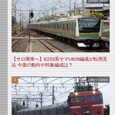
18044 views
【サロ廃車へ】E233系ヤマU629編成が転用見
込 今後の動向や対象編成は？
14620 views