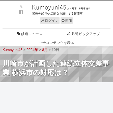
ログイン
参加
鉄道ニュース
鉄道ピックアップ
全コンテンツを表示
車両動向
施設動向
Kumoyuni45
>
2024年
>
8月
>
10日
車両技術
路線探訪
川崎市が計画した連続立体交差事
ルール
サイトについて
業 横浜市の対応は？