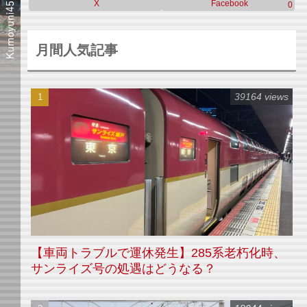
X
Facebook
0
月間人気記事
39164 views
【車両トラブルで運休発生】285系老朽化時、
サンライズ号の処遇はどうなる？