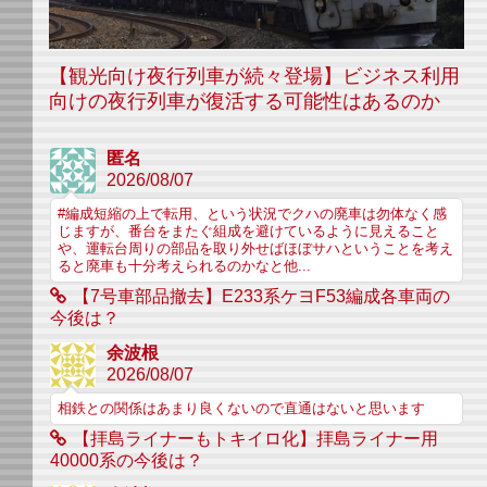
【観光向け夜行列車が続々登場】ビジネス利用
向けの夜行列車が復活する可能性はあるのか
匿名
2026/08/07
#編成短縮の上で転用、という状況でクハの廃車は勿体なく感
じますが、番台をまたぐ組成を避けているように見えること
や、運転台周りの部品を取り外せばほぼサハということを考え
ると廃車も十分考えられるのかなと他...
【7号車部品撤去】E233系ケヨF53編成各車両の
今後は？
余波根
2026/08/07
相鉄との関係はあまり良くないので直通はないと思います
【拝島ライナーもトキイロ化】拝島ライナー用
40000系の今後は？