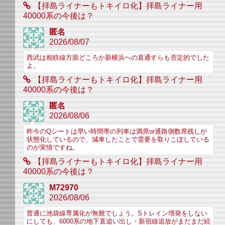
【拝島ライナーもトキイロ化】拝島ライナー用
40000系の今後は？
匿名
2026/08/07
西武は相鉄線方面どころか新横浜への直通すらも否定的でした
よ。
【拝島ライナーもトキイロ化】拝島ライナー用
40000系の今後は？
匿名
2026/08/06
昨今のQシートは早い時間帯の列車は満席or通路側数席残しが
状態化しているので、減車したことで需要を取りこぼしている
のが実情ですね。
【拝島ライナーもトキイロ化】拝島ライナー用
40000系の今後は？
M72970
2026/08/06
普通に池袋線専属化が無難でしょう。Sトレイン増発をしない
にしても、6000系の地下直追い出し・新宿線追放がまだまだ続