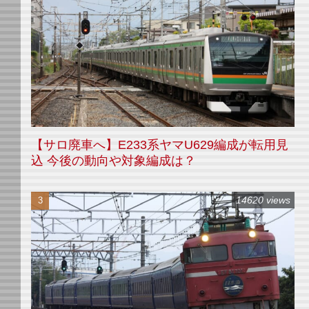
【サロ廃車へ】E233系ヤマU629編成が転用見
込 今後の動向や対象編成は？
14620 views