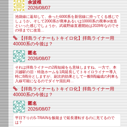
余波根
2026/08/07
池袋線に返却して、余った6000系を新宿線に持ってくる感じで
しょうか。そして2000系が廃車あるいは10000系の廃車or改造
といった感じでしょうか。武蔵野線直通開始は2028年なのでそ
の頃までに改造...
【拝島ライナーもトキイロ化】拝島ライナー用
40000系の今後は？
匿名
2026/08/07
それは拝島ライナーの2両短縮をも意味しますね。一方で、本
川越駅の旧・特急ホームを1両延長してトキイロライナー導入
時に8両分としますが、副次的効果として一般8両編成の列車も
入線可能になるのでダイヤ混乱時...
【拝島ライナーもトキイロ化】拝島ライナー用
40000系の今後は？
匿名
2026/08/07
平日下りのS-TRAINを飯能まで延長運転するのに充てるので
は？