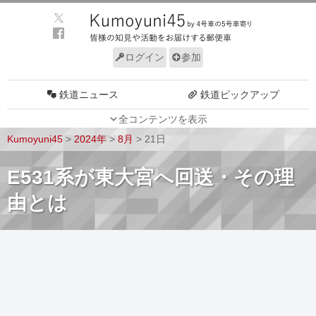
ログイン
参加
鉄道ニュース
鉄道ピックアップ
全コンテンツを表示
車両動向
施設動向
Kumoyuni45
>
2024年
>
8月
>
21日
車両技術
路線探訪
E531系が東大宮へ回送・その理
ルール
サイトについて
由とは