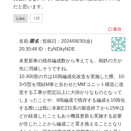
だと思います。
Like
+18
返信
名前:
匿名
:
投稿日：2024/08/30(金)
20:30:48
ID：EyNDkyNDE
未更新車の残存編成数から考えても、相鉄の方が
先に消滅しそうですね。
10-300形の方は10両編成化改造を実施した際、10-
3×5型を増結M車と合わせたMM’ユニット構造に改
造する工事が想定以上に大掛かりなものとなって
しまったことや、8両編成で残存する編成を10両化
する際には既に本家E231系の製造終了から15年ほ
どが経過したこともあり機器更新も実施する必要
が生じたことから編成ごと置き換えることとなり