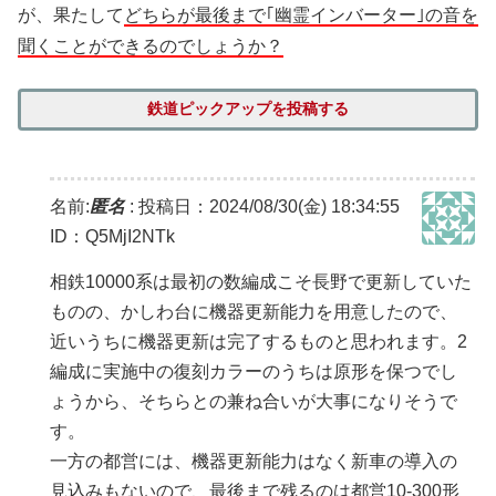
が、果たして
どちらが最後まで｢幽霊インバーター｣の音を
聞くことができるのでしょうか？
鉄道ピックアップを投稿する
名前:
匿名
:
投稿日：2024/08/30(金) 18:34:55
ID：Q5MjI2NTk
相鉄10000系は最初の数編成こそ長野で更新していた
ものの、かしわ台に機器更新能力を用意したので、
近いうちに機器更新は完了するものと思われます。2
編成に実施中の復刻カラーのうちは原形を保つでし
ょうから、そちらとの兼ね合いが大事になりそうで
す。
一方の都営には、機器更新能力はなく新車の導入の
見込みもないので、最後まで残るのは都営10-300形