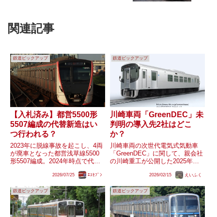
関連記事
鉄道ピックアップ
鉄道ピックアップ
【入札済み】都営5500形
川崎車両「GreenDEC」未
5507編成の代替新造はい
判明の導入先2社はどこ
つ行われる？
か？
2023年に脱線事故を起こし、4両
川崎車両の次世代電気式気動車
が廃車となった都営浅草線5500
「GreenDEC」に関して、親会社
形5507編成。2024年時点で代替
の川崎重工が公開した2025年度
新造とみられる入札が確認されて
第3四半期決算説明資料におい
2026/07/25
ｴｽｾﾌﾞﾝ
2026/02/15
えいふく
いますが、現時点で新造される動
て、『天竜浜名湖鉄道や甘木鉄道
きは見られません。果たして
など既に5社が導入を決定』した
鉄道ピックアップ
鉄道ピックアップ
5507編成4両分の代替新造はいつ
ことを明らかにしました。ここで
行われるのでしょう...
社名が挙げられていない3社...