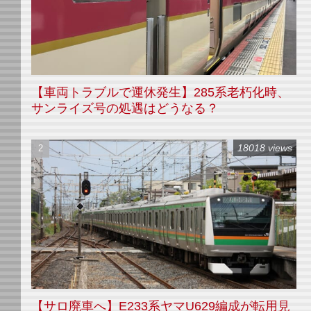
【車両トラブルで運休発生】285系老朽化時、
サンライズ号の処遇はどうなる？
18018 views
【サロ廃車へ】E233系ヤマU629編成が転用見