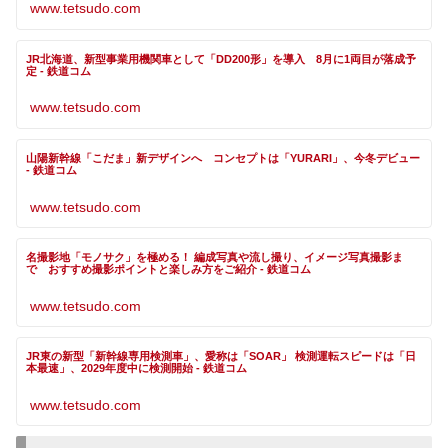
www.tetsudo.com
JR北海道、新型事業用機関車として「DD200形」を導入 8月に1両目が落成予
定 - 鉄道コム
www.tetsudo.com
山陽新幹線「こだま」新デザインへ コンセプトは「YURARI」、今冬デビュー
- 鉄道コム
www.tetsudo.com
名撮影地「モノサク」を極める！ 編成写真や流し撮り、イメージ写真撮影ま
で おすすめ撮影ポイントと楽しみ方をご紹介 - 鉄道コム
www.tetsudo.com
JR東の新型「新幹線専用検測車」、愛称は「SOAR」 検測運転スピードは「日
本最速」、2029年度中に検測開始 - 鉄道コム
www.tetsudo.com