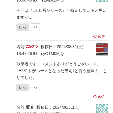
18:08:45
ID：YzNDc2MjQ
今回は『E231系シリーズ』と特定していると思い
ますが…
Like
+4
返信
名前:
ｴｽｾﾌﾞﾝ
:
投稿日：2024/08/31(土)
18:47:26
ID：cyOTM0MjQ
執筆者です。コメントありがとうございます。
｢E231系がベースとなった車両｣と言う意味のつも
りでした。
Like
+2
返信
名前:
匿名
:
投稿日：2024/08/31(土)