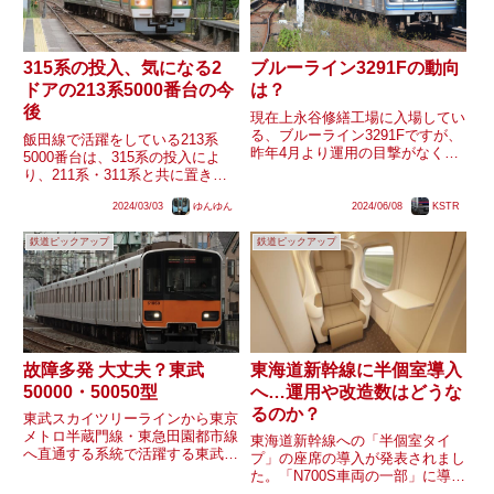
315系の投入、気になる2
ブルーライン3291Fの動向
ドアの213系5000番台の今
は？
後
現在上永谷修繕工場に入場してい
る、ブルーライン3291Fですが、
飯田線で活躍をしている213系
昨年4月より運用の目撃がなく運
5000番台は、315系の投入によ
用離脱をしているものかと思われ
り、211系・311系と共に置き換
ています。今月で入場してから1
えの対象である事がプレスリリー
年2ヶ月が経過しますが、廃車の
2024/03/03
ゆんゆん
2024/06/08
KSTR
スより発表されています。しかし
場合は既に搬出済みになってもお
315系の直接な投入ではなく、
かしくない日数です。長期間...
鉄道ピックアップ
鉄道ピックアップ
313系の転用・玉突きによって置
き換えられる可能性が...
故障多発 大丈夫？東武
東海道新幹線に半個室導入
50000・50050型
へ…運用や改造数はどうな
るのか？
東武スカイツリーラインから東京
メトロ半蔵門線・東急田園都市線
東海道新幹線への「半個室タイ
へ直通する系統で活躍する東武
プ」の座席の導入が発表されまし
50000系列の50000型・50050
た。「N700S車両の一部」に導入
型。同形式はよく故障が発生する
するということで、これから新造