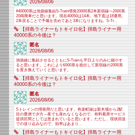
2026/08/06
#40000系は池袋線集結S-Train増発20000系2本新宿線へ2000系
20両廃車だと思います。現在40050は14本。地下直は18運用。
2本戻ることで予備を含めてあと3本になりますね。S-Tr...
【拝島ライナーもトキイロ化】拝島ライナー用
40000系の今後は？
匿名
2026/08/06
池袋線に集結させるとともにS-Trainも平日上りのみに縮小す
ると思います。これにより6000系を捻出して新宿線の2000系
を置き換えていくと思います。
【拝島ライナーもトキイロ化】拝島ライナー用
40000系の今後は？
匿名
2026/08/06
Sトレインの増発用だと思います。有楽町線は新木場から2駅
目の豊洲で夕方～夜でも座れなくなるので、有料着席サービス
提供区間としては恵まれていると思います。ただし、現状回送
での送り込みなので、効率はあまり...
【拝島ライナーもトキイロ化】拝島ライナー用