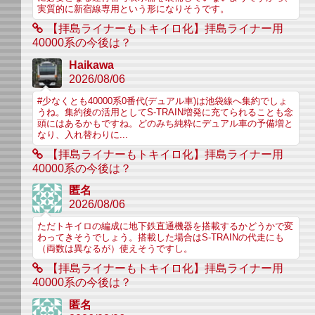
実質的に新宿線専用という形になりそうです。
【拝島ライナーもトキイロ化】拝島ライナー用
40000系の今後は？
Haikawa
2026/08/06
#少なくとも40000系0番代(デュアル車)は池袋線へ集約でしょ
うね。集約後の活用としてS-TRAIN増発に充てられることも念
頭にはあるかもですね。どのみち純粋にデュアル車の予備増と
なり、入れ替わりに...
【拝島ライナーもトキイロ化】拝島ライナー用
40000系の今後は？
匿名
2026/08/06
ただトキイロの編成に地下鉄直通機器を搭載するかどうかで変
わってきそうでしょう。搭載した場合はS-TRAINの代走にも
（両数は異なるが）使えそうですし。
【拝島ライナーもトキイロ化】拝島ライナー用
40000系の今後は？
匿名