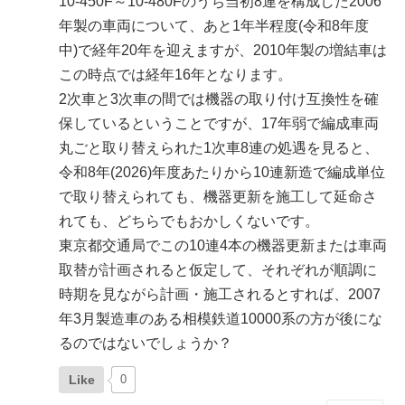
10-450F～10-480Fのうち当初8連を構成した2006
年製の車両について、あと1年半程度(令和8年度
中)で経年20年を迎えますが、2010年製の増結車は
この時点では経年16年となります。
2次車と3次車の間では機器の取り付け互換性を確
保しているということですが、17年弱で編成車両
丸ごと取り替えられた1次車8連の処遇を見ると、
令和8年(2026)年度あたりから10連新造で編成単位
で取り替えられても、機器更新を施工して延命さ
れても、どちらでもおかしくないです。
東京都交通局でこの10連4本の機器更新または車両
取替が計画されると仮定して、それぞれが順調に
時期を見ながら計画・施工されるとすれば、2007
年3月製造車のある相模鉄道10000系の方が後にな
るのではないでしょうか？
Like
0