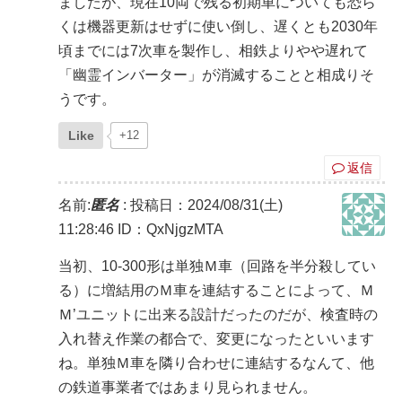
ましたが、現在10両で残る初期車についても恐ら
くは機器更新はせずに使い倒し、遅くとも2030年
頃までには7次車を製作し、相鉄よりやや遅れて
「幽霊インバーター」が消滅することと相成りそ
うです。
Like
+12
返信
名前:
匿名
:
投稿日：2024/08/31(土)
11:28:46
ID：QxNjgzMTA
当初、10-300形は単独Ｍ車（回路を半分殺してい
る）に増結用のＭ車を連結することによって、Ｍ
Ｍ’ユニットに出来る設計だったのだが、検査時の
入れ替え作業の都合で、変更になったといいます
ね。単独Ｍ車を隣り合わせに連結するなんて、他
の鉄道事業者ではあまり見られません。