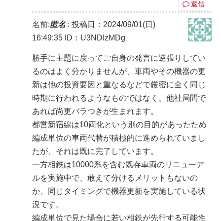
返信
名前:
匿名
:
投稿日：2024/09/01(日)
16:49:35
ID：U3NDIzMDg
勝手に主題に戻ってご自身の発言に逆張りしてい
るのはよく分かりませんが、車両やその機器の更
新は他の投資要因と重なるなどで厳密に全く同じ
時期に行われるようなものではなく、他社局間で
あれば尚更バラつきが生まれます。
都営新宿線は10両化という別の目的があったため
編成単位の車両代替が積極的に進められていまし
たが、それは既に完了しています。
一方相鉄は10000系を含む既存車両のリニューア
ルを実施中で、敢えて分けるメリットもないの
か、同じタイミングで機器更新を実施している状
況です。
編成単位で見た場合に若い相鉄が先行する可能性