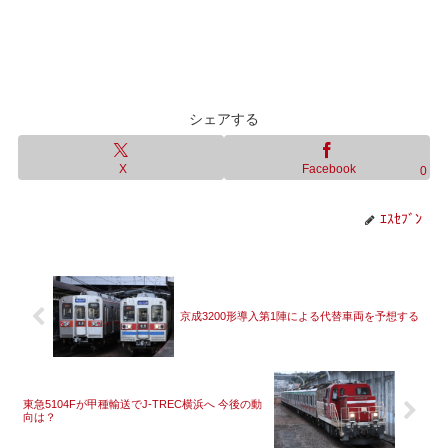
シェアする
X
Facebook
0
ｴｽｾﾌﾞﾝ
京成3200形導入第1陣による代替車両を予想する
東急5104Fが甲種輸送でJ-TREC横浜へ 今後の動
向は？