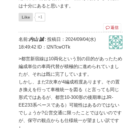
は十分にあると思います。
Like
+1
返信
名前:
内山 誠
:
投稿日：2024/09/04(水)
18:49:42
ID：I2NTcwOTk
>都営新宿線は10両化という別の目的があったため
編成単位の車両代替が積極的に進められていまし
たが、それは既に完了しています。
しかし、まだ2次車が4編成程度あります。その置
き換えを行って車種統一を図る（と言っても同じ
形式ではあるが、都営10-300形の後期車はJR-
EE233系ベースである）可能性はあるのではない
でしょうか?公営交通に限ったことではないのです
が、保守の観点からも仕様統一が望ましい訳です