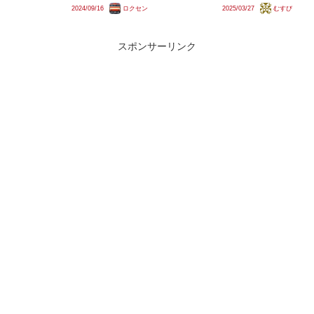
報告があり、9月14日には50000
2024/09/16
ロクセン
2025/03/27
むすび
する編成だけではなく、既存の編
型51009Fと50050型51055Fの一
成にも設置するということです。
日...
N700Aには導入されないとなる
と、東海道新幹線において座...
スポンサーリンク