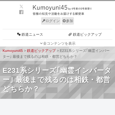
ログイン
参加
鉄道ニュース
鉄道ピックアップ
全コンテンツを表示
車両動向
施設動向
Kumoyuni45
>
鉄道ピックアップ
>
E231系シリーズ｢幽霊インバー
車両技術
路線探訪
ター｣ 最後まで残るのは相鉄・都営どちらか？
ルール
サイトについて
E231系シリーズ｢幽霊インバータ
ー｣ 最後まで残るのは相鉄・都営
どちらか？