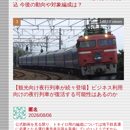
込 今後の動向や対象編成は？
14619 views
【観光向け夜行列車が続々登場】ビジネス利用
向けの夜行列車が復活する可能性はあるのか
匿名
2026/08/06
公式動画を見る限り、トキイロ用の編成については地下鉄直通
に必要となる運行番号表示器を装備していないようですから、