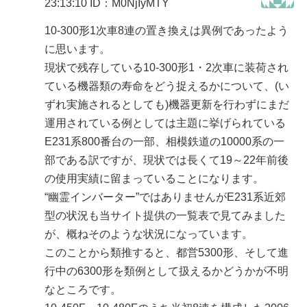
23:13:10
ID：M0NjIyMTY
10-300形1次車8連の置き換えは異例であったよう
に思います。
現状で残存している10-300形1・2次車に装荷され
ている機器類の寿命をどう捉えるかについて、(い
ずれ実施されるとしても)機器更新を行わずにまだ
運用されている例としては主題に挙げられている
E231系800番台の一部、相模鉄道の10000系の一
部である訳ですが、現状では長くて19～22年前後
の使用実績に留まっていることになります。
“幽霊インバーター”ではありませんがE231系近郊
型の状況も当サイト提供の一覧表で見てみました
が、概ねそのような状況になっています。
このことから類推すると、都営5300形、そして進
行中の6300形を類例として扱えるかどうかが不明
なところです。