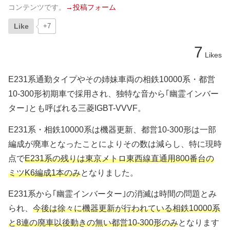
コンテンツです。
→投稿フォーム
Like
+7
7
Likes
E231系通勤タイプやその姉妹車両の相鉄10000系・都営
10-300形初期車で採用され、独特な音から｢幽霊インバー
ター｣とも呼ばれる三菱IGBT-VVVF。
E231系・相鉄10000系は機器更新、都営10-300形は一部
編成が廃車となったことによりその数は減らし、特に現時
点で
E231系の残りは東京メトロ東西線直通用800番台の
ミツK6編成1本のみ
となりました。
E231系から｢幽霊インバーター｣の消滅は時間の問題とみ
られ、
今後は徐々に機器更新が行われている相鉄10000系
と8連の廃車以後動きの無い都営10-300形のみ
となります