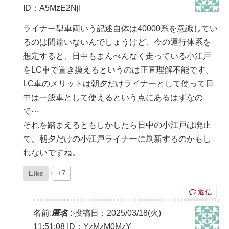
ID：A5MzE2NjI
ライナー型車両いう記述自体は40000系を意識してい
るのは間違いないんでしょうけど、今の運行体系を
想定すると、日中もまんべんなく走っている小江戸
をLC車で置き換えるというのは正直理解不能です。
LC車のメリットは朝夕だけライナーとして使って日
中は一般車として使えるという点にあるはずなの
で⋯
それを踏まえるともしかしたら日中の小江戸は廃止
で、朝夕だけの小江戸ライナーに刷新するのかもし
れないですね。
Like
+7
返信
名前:
匿名
:
投稿日：2025/03/18(火)
11:51:08
ID：YzMzM0MzY