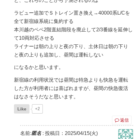
と、これらのことから予測されるのは
ラビュー追加でＳトレイン置き換え→40000系L/Cを
全て新宿線系統に集約する
本川越のペペ2階直結階段を廃止して2/3番線を延伸し
て10両対応させる
ライナーは朝の上りと夜の下り、土休日は朝の下り
と夜の上りも追加し、昼間は運転しない
になるかと思います。
新宿線の利用状況では昼間は特急よりも快急を運転
した方が利用者には喜ばれますが、昼間の快急復活
はなさそうだなと思います。
Like
+2
返信
名前:
匿名
:
投稿日：2025/04/15(火)