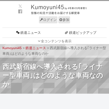
ログイン
参加
鉄道ニュース
鉄道ピックアップ
全コンテンツを表示
車両動向
施設動向
Kumoyuni45
>
鉄道ニュース
>
西武新宿線へ導入される｢ライナー型
車両技術
路線探訪
車両｣はどのような車両なのか
ルール
サイトについて
西武新宿線へ導入される｢ライナ
ー型車両｣はどのような車両なの
か