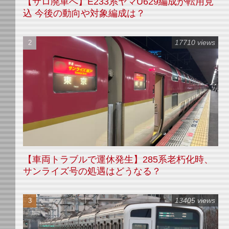
【サロ廃車へ】E233系ヤマU629編成が転用見
込 今後の動向や対象編成は？
17710 views
【車両トラブルで運休発生】285系老朽化時、
サンライズ号の処遇はどうなる？
13405 views