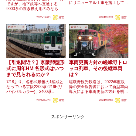
にリニューアル工事を施工してい
ですが、地下鉄等へ直通する
ます。1000形のリニューアルで
9000系の置き換え用のみなら
は、対象であった筈の4両編成や
ず、非直通車の10000系・30000
通常ドアの6両編成、8両編成も
2025/12/03
運営
2024/01/03
運営
系置き換え用として導入される車
一部が廃車となりましたが、
両も直通対応となることが明らか
3000形で現状リニューアル...
鉄道ニュース
鉄道ニュース
となりました。同様の事例は西武
池袋線に導入された40...
【引退間近？】京阪卵型形
車両更新方針の嵯峨野トロ
式に周年HM 各形式はいつ
ッコ列車、その後継車両
まで見られるのか？
は？
7/18より、各形式最後の1編成と
嵯峨野観光鉄道は、2022年度以
なっている京阪2200系2216F(リ
降の安全報告書において新型車両
バイバルカラー)、2400系
導入による車両更新の方針を明ら
2451F、2600系2631Fに各形式の
かにしており、今年度の安全報告
2026/07/20
運営
2024/10/16
運営
周年を記念したヘッドマークが掲
書でも引き続き記載されていま
出されています。期間について
す。現在運用されている車両はい
｢7月18日〜運用終了｣とされてい
ずれもJR西日本が関わるもの
るため...
で、客車はトキ25000形を譲受...
スポンサーリンク