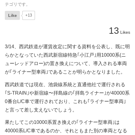
テゴリです。
Like
+13
13
Likes
3/14、西武鉄道が運賃改定に関する資料を公表し、既に明
らかとなっていた西武新宿線特急｢小江戸｣用10000系(ニ
ューレッドアロー)の置き換えについて、導入される車両
が｢ライナー型車両｣であることが明らかとなりました。
西武鉄道では現在、池袋線系統と直通他社で運行される
｢S-TRAIN｣や新宿線〜拝島線の｢拝島ライナー｣が40000系
0番台L/C車で運行されており、これも｢ライナー型車両｣
と言って差し支えないでしょう。
果たしてこの10000系置き換えの｢ライナー型車両｣は
40000系L/C車であるのか、それともまた別の車両となる