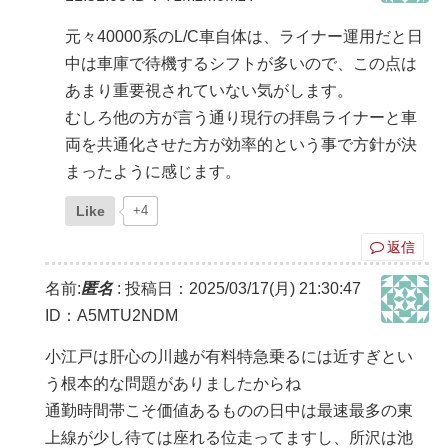
元々40000系のL/C車自体は、ライナー運用だと日
中は車庫で待機するシフトが多いので、この点は
あまり重要視されていない気がします。
むしろ他の方が言う通り現行の拝島ライナーと車
両を共通化させた方が効率的という事で方針が決
まったように感じます。
Like
+4
返信
名前:
匿名
:
投稿日：2025/03/17(月) 21:30:47
ID：A5MTU2NDM
小江戸は肝心の川越が有料特急乗るには近すぎとい
う根本的な問題がありましたからね
通勤時間帯こそ価値あるものの日中は最速最多の東
上線が少し待ては座れる位走ってますし、所沢は池