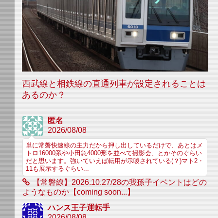
西武線と相鉄線の直通列車が設定されることは
あるのか？
匿名
2026/08/08
単に常磐快速線の主力だから押し出しているだけで、あとはメ
トロ16000系や小田急4000形を並べて撮影会、とかそのぐらい
だと思います。強いていえば転用が示唆されている(？)マト2・
11も展示するぐらい...
【常磐線】2026.10.27/28の我孫子イベントはどの
ようなものか【coming soon...】
ハンス王子運転手
2026/08/08