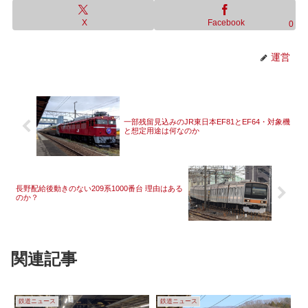
X
Facebook
0
運営
一部残留見込みのJR東日本EF81とEF64・対象機
と想定用途は何なのか
長野配給後動きのない209系1000番台 理由はある
のか？
関連記事
鉄道ニュース
鉄道ニュース