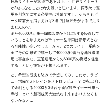
拝島ライナーが10連である以上、小江戸ライナー？
が8連になることは考え難いと思います。両系統で運
用を別立てにする必要性は希薄ですし、そもそもピ
ーク時需要を踏まえれば8連では座席数がまるで足り
ませんので。
また40000系が第一編成落成から既に8年を経過して
いることを踏まえればライナー型車両は新形式とな
る可能性が高いでしょうから、2つのライナー系統を
全てその新形式で統一して40000系0番台を池袋線運
用に専従させ、直通運用からの6000系の撤退を促進
する、という施策が予想されます。
と、希望的観測も込みで予想してみましたが、ラビ
ュー増備でSトレインをメトロラビュー？に格上げし
て余剰となる40000系0番台を新宿線ライナー列車へ
専従、という新宿線民大激怒な未来もありえなくも
ないかなと…