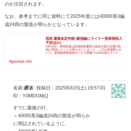
のか注目されます。
なお、参考までに同じ資料にて2025年度には40000系3編
成24両の製造が明らかとなっています。
西武 運賃改定申請 (新宿線にライナー型車両投入
予定ほか)
3月14日、西武鉄道は鉄道旅客運賃の改定を国土交通大臣
宛に申請したことを明らかにしました。この公表資料にお
いて、新宿線有料着席サービス関連で10000系をライナー
型車両で置き換え予定であることなど、今後の車両計画に
ついて触れられています。◆
4gousya.net
名前:
匿名
:
投稿日：2025/03/15(土) 19:57:01
ID：Y0MDI1MjQ
すでに最後の行、
＞40000系3編成24両の製造が明らか
に明記されているように、