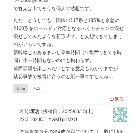
＞40000系L/C車
で答えは出てそうな個人の感想です。
ただ、どうしても「国鉄の117系と185系と京急の
2100形をホームドア対応となるべくガチャンコ混ぜ
混ぜしてみたような新形式？」と妄想できてしまう
のがアカンですね。
新幹線じゃあるまいし乗車時間（≒着席できてる時
間）小一時間もないのにも拘わらず。
前面展望を楽しみたいとする意見もわかりますが、
踏切事故で被害に合うのと紙一重ですもんね…
Like
+15
返信
名前:
匿名
:
投稿日：2025/03/15(土)
22:31:02
ID：YwMTg1MzU
25年度製造分の3編成24両については、既に川崎