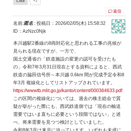
Like
+2
返信
名前:
匿名
:
投稿日：2026/02/05(木) 15:58:32
ID：AzNzc0Njk
本川越駅2番線の8両対応化と思われる工事の兆候が
見られる現在ですが、一方で、
国土交通省の「鉄道施設の変更の認可を受けたも
の」令和7年3月31日現在とする資料によると、西武
鉄道の脇田信号所～本川越 0.6km 間が完成予定令和8
年3月 複線化としてリストアップされています。
https://wwwtb.mlit.go.jp/kanto/content/000364633.pdf
この区間の複線化については、過去の株主総会で質
疑が挙がった際にも、西武鉄道側では「現在の輸送
需要ではいま直ちに必要という段階ではない」と述
べ、将来需要を見つつ検討としていました。
令和8年3月は来月に迫っています。いずれも未成に