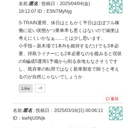
名前:
匿名
:
投稿日：2025/04/04(金)
18:12:07
ID：E5NTMyNjg
S-TRAIN運用、休日はともかく平日はほぼフル稼
働に近い状態かつ乗車率も悪くはないので減便は
考えにくいかなぁ……とは少し思います。
小手指～新木場で1本/hを維持するだけでも3本必
要、拝島ライナーにも2本必要なのを鑑みると現状
の6編成5運用1予備から削る余地もなさそうです
し、既存車の転用ではなく新車製造で賄うと考え
るのが自然じゃないでしょうか
Like
+8
返信
名前:
匿名
:
投稿日：2025/03/16(日) 00:06:11
ID：kwNjU0Njk