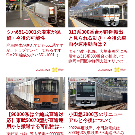
クハ651-1001の廃車が保
313系300番台が静岡転出
留・今後の可能性
と見られる動き・今後の車
両や運用動向は？
廃車解体が進んでいた651系です
が、トップナンバーであるオオ
ダイヤ改正以降、大垣車両区に所
OM201編成のクハ651-1001（元
属する313系300番台が相次いで
カツK101編成クハ651-1）のみ、
静岡車両区や静岡支社エリアの運
他の6両と異なり車籍を残してい
輸区へ臨時回送されています。ダ
るようです。ただ解体を進める見
2023/12/23
運営
2024/03/25
運営
イヤ改正に伴って大垣車両区では
込みなら除籍しても良い筈です
余剰車両が発生したと考えられ、
が、同車両の今...
鉄道ニュース
鉄道ニュース
313系一部編成の静岡への転出が
確実視される状況ですが、...
【90000系は全編成直通対
小田急3000形のリニュー
応】東武50070型が直通運
アルと今後について
用から撤退する可能性はあ
2022年度以降、小田急電鉄は
るのか？
3000形3次車以降の6両編成のみ
東武東上線に導入予定の90000系