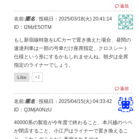
返信
名前:
匿名
:
投稿日：2025/03/18(火) 20:41:14
ID：I2MzE5OTM
もし新宿線特急をL/Cカーで置き換えた場合、昼間の
速達列車は一部の号車だけ座席指定、クロスシート
仕様という形にするかもしれませんね。朝夕は全席
指定のライナーでしょう。
Like
+2
返信
名前:
匿名
:
投稿日：2025/04/15(火) 04:33:42
ID：Q3MjA0NzU
40000系の製造が今年度で終わること、本川越のペペ
が閉店すること、小江戸はライナーで置き換えるこ