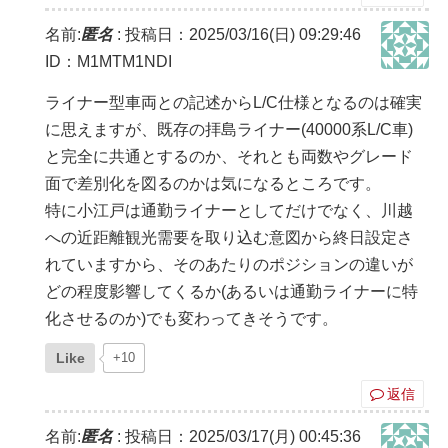
名前:
匿名
:
投稿日：2025/03/16(日) 09:29:46
ID：M1MTM1NDI
ライナー型車両との記述からL/C仕様となるのは確実
に思えますが、既存の拝島ライナー(40000系L/C車)
と完全に共通とするのか、それとも両数やグレード
面で差別化を図るのかは気になるところです。
特に小江戸は通勤ライナーとしてだけでなく、川越
への近距離観光需要を取り込む意図から終日設定さ
れていますから、そのあたりのポジションの違いが
どの程度影響してくるか(あるいは通勤ライナーに特
化させるのか)でも変わってきそうです。
Like
+10
返信
名前:
匿名
:
投稿日：2025/03/17(月) 00:45:36