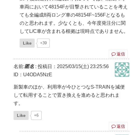
車両において48154Fが目撃されていることを考え
ても全編成8両ロング車の48154F~156Fとなるも
のと思われます。少なくとも、今年度発注分に関
してL/C車が含まれる根拠は現時点でありません。
Like
+39
返信
名前:
匿名
:
投稿日：2025/03/15(土) 23:25:56
ID：U4ODA5NzE
新製車のほか、利用率が今ひとつなS-TRAINを減便
して転用することで置き換えを進めると思われま
す。
Like
+6
返信