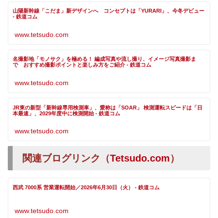
山陽新幹線「こだま」新デザインへ コンセプトは「YURARI」、今冬デビュー
- 鉄道コム
www.tetsudo.com
名撮影地「モノサク」を極める！ 編成写真や流し撮り、イメージ写真撮影ま
で おすすめ撮影ポイントと楽しみ方をご紹介 - 鉄道コム
www.tetsudo.com
JR東の新型「新幹線専用検測車」、愛称は「SOAR」 検測運転スピードは「日
本最速」、2029年度中に検測開始 - 鉄道コム
www.tetsudo.com
関連ブログリンク（
Tetsudo.com
）
西武 7000系 営業運転開始／2026年6月30日（火） - 鉄道コム
www.tetsudo.com