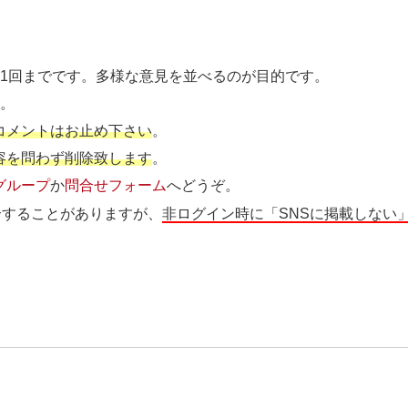
ト1回までです。多様な意見を並べるのが目的です。
す
。
コメントはお止め下さい
。
容を問わず削除致します
。
グループ
か
問合せフォーム
へどうぞ。
介することがありますが、
非ログイン時に「SNSに掲載しない