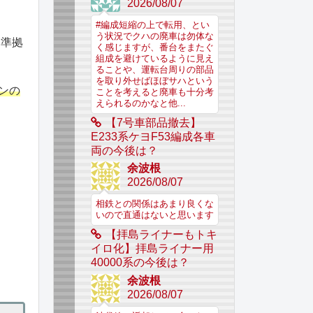
2026/08/07
#編成短縮の上で転用、とい
う状況でクハの廃車は勿体な
に準拠
く感じますが、番台をまたぐ
組成を避けているように見え
ることや、運転台周りの部品
を取り外せばほぼサハという
ンの
ことを考えると廃車も十分考
えられるのかなと他...
【7号車部品撤去】
E233系ケヨF53編成各車
両の今後は？
余波根
2026/08/07
相鉄との関係はあまり良くな
いので直通はないと思います
【拝島ライナーもトキ
イロ化】拝島ライナー用
40000系の今後は？
余波根
2026/08/07