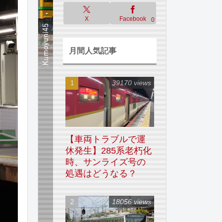
X
Facebook
0
月間人気記事
39170 views
【車両トラブルで運
休発生】285系老朽化
時、サンライズ号の
処遇はどうなる？
18056 views