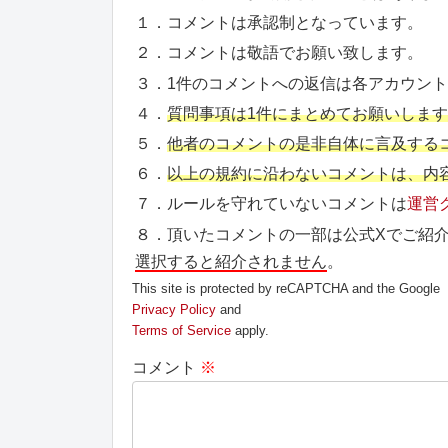
１．コメントは承認制となっています。
２．コメントは敬語でお願い致します。
３．1件のコメントへの返信は各アカウン
４．
質問事項は1件にまとめてお願いしま
５．
他者のコメントの是非自体に言及する
６．
以上の規約に沿わないコメントは、内
７．ルールを守れていないコメントは
運営
８．頂いたコメントの一部は公式Xでご紹
選択すると紹介されません
。
This site is protected by reCAPTCHA and the Google
Privacy Policy
and
Terms of Service
apply.
コメント
※