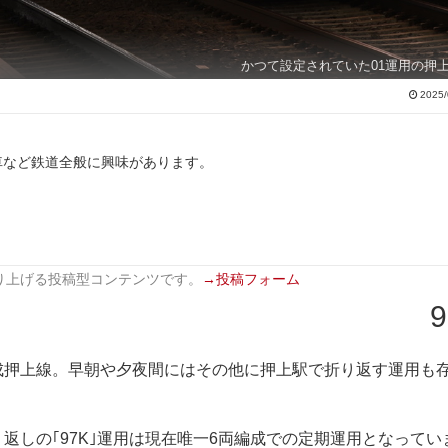
かつて設定されていた01運用の押
2025/
車など鉄道全般に興味があります。
り上げる投稿型コンテンツです。
→投稿フォーム
9
成押上線。早朝や夕夜間にはその他に押上駅で折り返す運用も
返しの｢97K｣運用は現在唯一6両編成での定期運用となってい