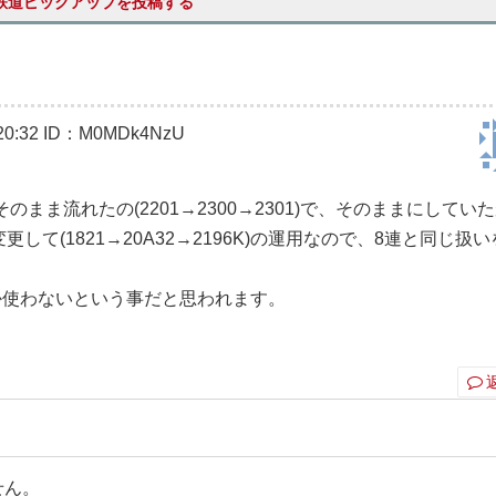
鉄道ピックアップを投稿する
0:32
ID：M0MDk4NzU
まま流れたの(2201→2300→2301)で、そのままにしてい
して(1821→20A32→2196K)の運用なので、8連と同じ扱
か使わないという事だと思われます。
せん。