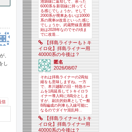
池袋線に返却して、余った
6000系を新宿線に持ってく
る感じでしょうか。そして
2000系が廃車あるいは10000
系の廃車or改造といった感じ
でしょうか。武蔵野線直通開
始は2028年なのでその頃ま
でに改造...
【拝島ライナーもトキ
イロ化】拝島ライナー用
40000系の今後は？
たが、
匿名
いをし
2026/08/07
それは拝島ライナーの2両短
縮をも意味しますね。一方
で、本川越駅の旧・特急ホー
ムを1両延長してトキイロラ
イナー導入時に8両分としま
すが、副次的効果として一般
返信
8両編成の列車も入線可能に
なるのでダイヤ混乱時...
【拝島ライナーもトキ
イロ化】拝島ライナー用
40000系の今後は？