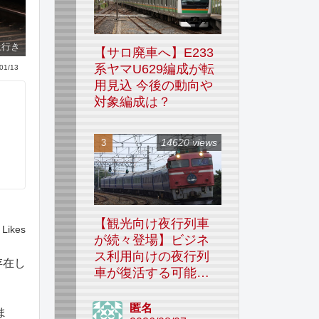
上行き
【サロ廃車へ】E233
系ヤマU629編成が転
01/13
用見込 今後の動向や
対象編成は？
14620 views
【観光向け夜行列車
Likes
が続々登場】ビジネ
ス利用向けの夜行列
存在し
車が復活する可能性
はあるのか
匿名
ま