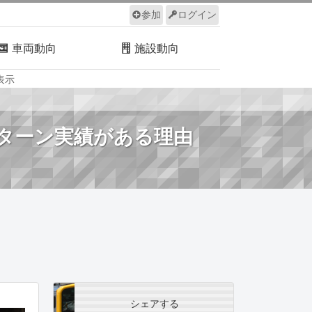
参加
ログイン
車両動向
施設動向
表示
ルール
サイトについて
？
パターン実績がある理由
シェアする