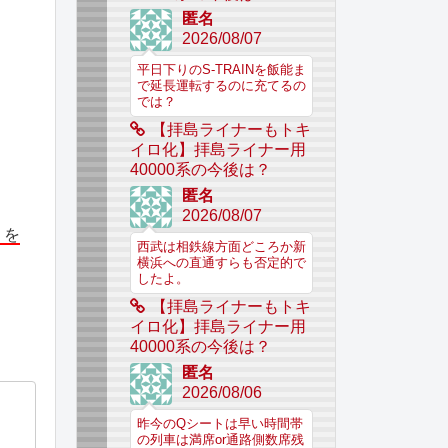
匿名
2026/08/07
平日下りのS-TRAINを飯能ま
で延長運転するのに充てるの
では？
【拝島ライナーもトキ
イロ化】拝島ライナー用
40000系の今後は？
匿名
2026/08/07
」を
西武は相鉄線方面どころか新
横浜への直通すらも否定的で
したよ。
【拝島ライナーもトキ
イロ化】拝島ライナー用
40000系の今後は？
匿名
2026/08/06
昨今のQシートは早い時間帯
の列車は満席or通路側数席残