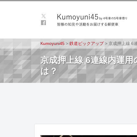
Kumoyuni45
>
鉄道ピックアップ
>
京成押上線 
京成押上線 6連線内運
は？