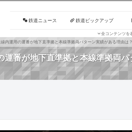
鉄道ニュース
鉄道ピックアップ
全コンテンツを
車両技術
路線探訪
6連線内運用の運番が地下直準拠と本線準拠両パターン実績がある理由は
用の運番が地下直準拠と本線準拠両