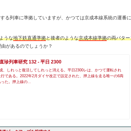
直通する列車に準拠していますが、かつては京成本線系統の運番
。
ような
地下鉄直通準拠
と後者のような
京成本線準拠
の両パター
理由があるのでしょうか？
四直珍列車研究 132 - 平日 2300
成、しれっと復活してしれっと消える。平日2300レは、かつて運転され
行である。2022年2月ダイヤ改正で設定された、押上線を走る唯一の6両
った。押上線の...