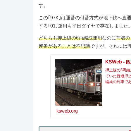
す。
この｢97K｣は運番の付番方式が地下鉄へ
する｢01｣運用も平日ダイヤで存在しました
どちらも押上線の6両編成運用
なのに
前者の
運番があることは不思議
ですが、それには
KSWeb - 
押上線の6両編
ていた普通押上
編成の列車であ
ksweb.org