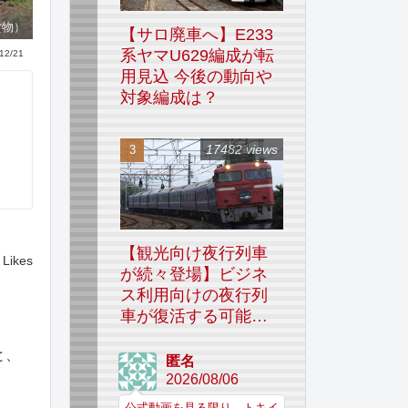
貨物）
【サロ廃車へ】E233
系ヤマU629編成が転
12/21
用見込 今後の動向や
対象編成は？
17482 views
【観光向け夜行列車
Likes
が続々登場】ビジネ
ス利用向けの夜行列
車が復活する可能性
はあるのか
と、
匿名
2026/08/06
公式動画を見る限り、トキイ