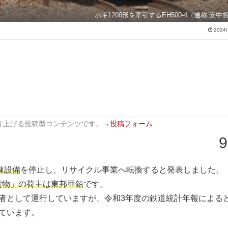
ホキ1200形を牽引するEH500-4（通称 安中
2024/
り上げる投稿型コンテンツです。
→投稿フォーム
9
錬設備
を停止し、リサイクル事業へ転換すると発表しました。
貨物」の荷主は東邦亜鉛
です。
業者として運行していますが、令和3年度の鉄道統計年報による
ています。