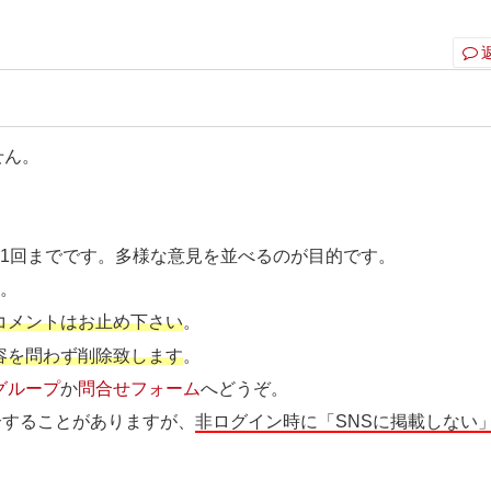
せん。
ト1回までです。多様な意見を並べるのが目的です。
す
。
コメントはお止め下さい
。
容を問わず削除致します
。
グループ
か
問合せフォーム
へどうぞ。
介することがありますが、
非ログイン時に「SNSに掲載しない