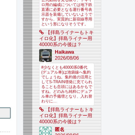
ロ用の編成については地下鉄
直通に必要となる運行番号表
示器を装備していないようで
すから、実質的に新宿線専用
という形になりそうです。
【拝島ライナーもトキ
イロ化】拝島ライナー用
40000系の今後は？
Haikawa
2026/08/06
#少なくとも40000系0番代
(デュアル車)は池袋線へ集約
でしょうね。集約後の活用と
してS-TRAIN増発に充てられ
ることも念頭にはあるかもで
すね。どのみち純粋にデュア
ル車の予備増となり、入れ替
わりに...
【拝島ライナーもトキ
イロ化】拝島ライナー用
40000系の今後は？
匿名