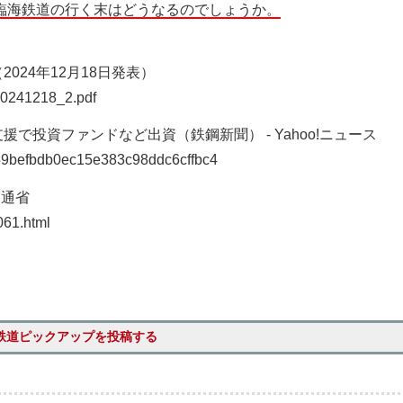
島臨海鉄道の行く末はどうなるのでしょうか。
24年12月18日発表）
_20241218_2.pdf
で投資ファンドなど出資（鉄鋼新聞） - Yahoo!ニュース
6ff59befbdb0ec15e383c98ddc6cffbc4
交通省
061.html
鉄道ピックアップを投稿する