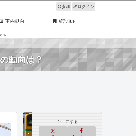
参加
ログイン
車両動向
施設動向
表示
ルール
サイトについて
後の動向は？
シェアする