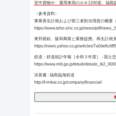
安中貨物や、運用車両のホキ1200形、福
〈参考資料〉
事業再生計画および第三者割当増資の概要（20
https://www.toho-zinc.co.jp/news/pdf/news
東邦亜鉛、阪和興業と業務提携。再生計画支援
https://news.yahoo.co.jp/articles/7a0de6c
鉄道：鉄道統計年報［令和３年度］ - 国土
https://www.mlit.go.jp/tetudo/tetudo_tk2_000
決算書 : 福島臨海鉄道
http://f-rinkai.co.jp/company/financial/