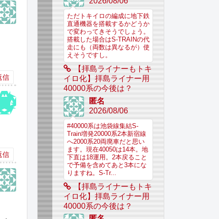
2026/08/06
ただトキイロの編成に地下鉄
直通機器を搭載するかどうか
で変わってきそうでしょう。
搭載した場合はS-TRAINの代
走にも（両数は異なるが）使
えそうですし。
【拝島ライナーもトキ
返信
イロ化】拝島ライナー用
40000系の今後は？
匿名
2026/08/06
#40000系は池袋線集結S-
Train増発20000系2本新宿線
へ2000系20両廃車だと思い
ます。現在40050は14本。地
返信
下直は18運用。2本戻ること
で予備を含めてあと3本にな
りますね。S-Tr...
【拝島ライナーもトキ
イロ化】拝島ライナー用
40000系の今後は？
匿名