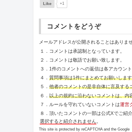
Like
+1
コメントをどうぞ
メールアドレスが公開されることはありま
１．コメントは承認制となっています。
２．コメントは敬語でお願い致します。
３．1件のコメントへの返信は各アカウン
４．
質問事項は1件にまとめてお願いしま
５．
他者のコメントの是非自体に言及する
６．
以上の規約に沿わないコメントは、内
７．ルールを守れていないコメントは
運営
８．頂いたコメントの一部は公式Xでご紹
選択すると紹介されません
。
This site is protected by reCAPTCHA and the Google