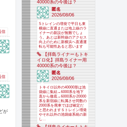
40000系の今後は？
匿名
2026/08/06
Sトレインの増発で平日も東
横線に直通または地上線のラ
返信
イナーの新設が無難でしょ
う。あとは新幹線のアクセス
向上のために新横浜へ直通運
転も可能性あると思います
【拝島ライナーもトキ
イロ化】拝島ライナー用
40000系の今後は？
匿名
返信
2026/08/06
トキイロ以外の40000形は池
袋線に集結→6000系を地下
直から徹底→6000系か20000
系を新宿線に転属させ同数の
2000系を廃車でほぼ確定だ
と思われますＳトレイン増発
どが
やそれ以外の池袋線系統の新
し...
【拝島ライナーもトキ