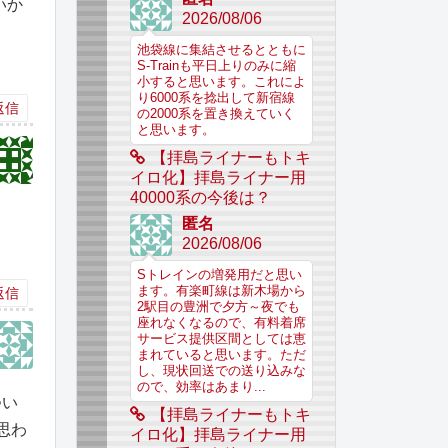
いか
2026/08/06
池袋線に集結させるとともに
S-Trainも平日上りのみに縮
小すると思います。これによ
り6000系を捻出して新宿線
返信
の2000系を置き換えていく
と思います。
【拝島ライナーもトキ
イロ化】拝島ライナー用
40000系の今後は？
匿名
2026/08/06
Sトレインの増発用だと思い
ます。有楽町線は新木場から
返信
2駅目の豊洲で夕方～夜でも
座れなくなるので、有料着席
サービス提供区間としては恵
まれていると思います。ただ
し、現状回送での送り込みな
ので、効率はあまり...
つい
【拝島ライナーもトキ
思わ
イロ化】拝島ライナー用