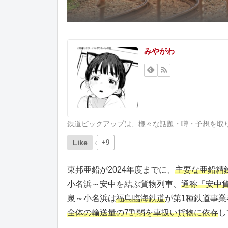
みやがわ
鉄道ピックアップは、様々な話題・噂・予想を取
Like
+9
東邦亜鉛が2024年度までに、
主要な亜鉛精
小名浜～安中を結ぶ貨物列車、
通称「安中
泉～小名浜は
福島臨海鉄道
が第1種鉄道事
全体の輸送量の7割弱を車扱い貨物に依存
し