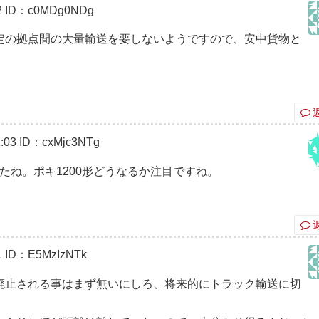
2
ID：c0MDg0NDg
定の拠点間の大量輸送を要しないようですので、安中貨物と
:03
ID：cxMjc3NTg
しましたね。ポキ1200形どうなるか注目ですね。
1
ID：E5MzIzNTk
廃止される事はまず無いにしろ、将来的にトラック輸送に切