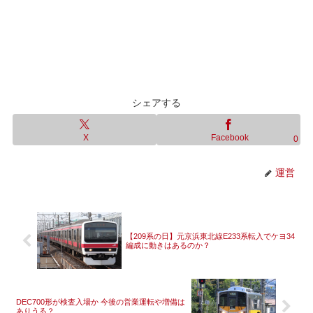
シェアする
X
Facebook
0
運営
【209系の日】元京浜東北線E233系転入でケヨ34
編成に動きはあるのか？
DEC700形が検査入場か 今後の営業運転や増備は
ありうる？