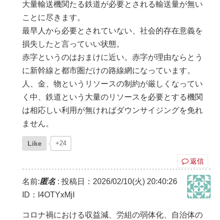
大量輸送機関たる鉄道が必要とされる輸送量が無い
ことに尽きます。
最早人から必要とされていない、社会的存在意義を
損失したと言っていい状態。
赤字というのはおまけに近い。赤字が理由ならとう
に新幹線と都市圏だけの路線網になっています。
人、金、物というリソースの制約が厳しくなってい
く中、鉄道という大量のリソースを必要とする機関
は相応しい利用が無ければダウンサイジングを免れ
ません。
Like
+24
返信
名前:
匿名
:
投稿日：2026/02/10(火) 20:40:26
ID：I4OTYxMjI
コロナ禍における収益減、労組の弱体化、自治体の