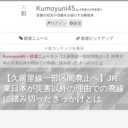
ログイン
参加
鉄道ニュース
鉄道ピックアップ
全コンテンツを表示
車両動向
施設動向
Kumoyuni45
>
鉄道ニュース
>
【久留里線一部区間廃止へ】JR東日
車両技術
路線探訪
本が災害以外の理由での廃線に踏み切ったきっかけとは
ルール
サイトについて
【久留里線一部区間廃止へ】JR
東日本が災害以外の理由での廃線
に踏み切ったきっかけとは