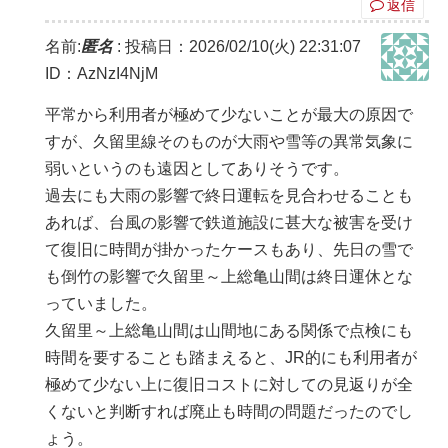
返信
名前:
匿名
:
投稿日：2026/02/10(火) 22:31:07
ID：AzNzI4NjM
平常から利用者が極めて少ないことが最大の原因で
すが、久留里線そのものが大雨や雪等の異常気象に
弱いというのも遠因としてありそうです。
過去にも大雨の影響で終日運転を見合わせることも
あれば、台風の影響で鉄道施設に甚大な被害を受け
て復旧に時間が掛かったケースもあり、先日の雪で
も倒竹の影響で久留里～上総亀山間は終日運休とな
っていました。
久留里～上総亀山間は山間地にある関係で点検にも
時間を要することも踏まえると、JR的にも利用者が
極めて少ない上に復旧コストに対しての見返りが全
くないと判断すれば廃止も時間の問題だったのでし
ょう。