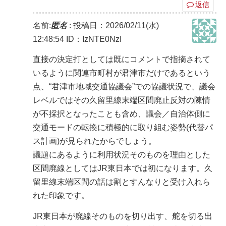
返信
名前:
匿名
:
投稿日：2026/02/11(水)
12:48:54
ID：IzNTE0NzI
直接の決定打としては既にコメントで指摘されて
いるように関連市町村が君津市だけであるという
点、“君津市地域交通協議会”での協議状況で、議会
レベルではその久留里線末端区間廃止反対の陳情
が不採択となったことも含め、議会／自治体側に
交通モードの転換に積極的に取り組む姿勢(代替パ
ス計画)が見られたからでしょう。
議題にあるように利用状況そのものを理由とした
区間廃線としてはJR東日本では初になります。久
留里線末端区間の話は割とすんなりと受け入れら
れた印象です。
JR東日本が廃線そのものを切り出す、舵を切る出