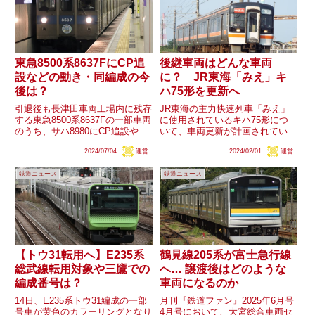
東急8500系8637FにCP追
後継車両はどんな車両
設などの動き・同編成の今
に？ JR東海「みえ」キ
後は？
ハ75形を更新へ
引退後も長津田車両工場内に残存
JR東海の主力快速列車「みえ」
する東急8500系8637Fの一部車両
に使用されているキハ75形につ
のうち、サハ8980にCP追設や8
いて、車両更新が計画されている
号車から3号車への変更、デハ
ことが分かりました。近年中との
2024/07/04
運営
2024/02/01
運営
8637に床下機器変更（SIV追
ことですが、何年ごろの導入にな
設？）などの動きが確認されまし
り、いつ引退するでしょうか。ま
鉄道ニュース
鉄道ニュース
た。これら一部車両は現在も廃車
た、後継車両はどんな車両になる
とならず車籍が残っ...
でしょうか。
【トウ31転用へ】E235系
鶴見線205系が富士急行線
総武線転用対象や三鷹での
へ… 譲渡後はどのような
編成番号は？
車両になるのか
14日、E235系トウ31編成の一部
月刊『鉄道ファン』2025年6月号
号車が黄色のカラーリングとなり
4月号において、大宮総合車両セ