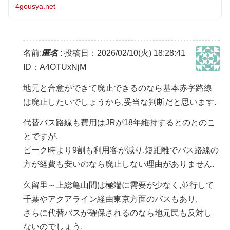
などが今後の交通
4gousya.net
名前:
匿名
:
投稿日：2026/02/10(火) 18:28:41
ID：A4OTUxNjM
地元と合意ができて廃止できるのなら基本赤字路線
は廃止したいでしょうから,妥当な判断だと思います.
代替バス路線も費用はJRが18年維持するとのとのこ
とですが,
ピーク時より9割も利用客が減り,短距離でバス路線の
方が経費も安いのなら廃止しない理由がありません.
久留里～上総亀山間は極端に需要が少なく,並行して
千葉やアクアライン経由東京方面のバスもあり,
さらに代替バスが確保されるのなら地元民も反対し
ないのでしょう.