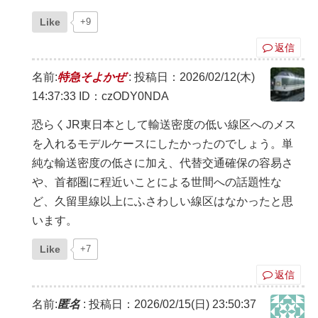
Like
+9
返信
名前:
特急そよかぜ
:
投稿日：2026/02/12(木)
14:37:33
ID：czODY0NDA
恐らくJR東日本として輸送密度の低い線区へのメス
を入れるモデルケースにしたかったのでしょう。単
純な輸送密度の低さに加え、代替交通確保の容易さ
や、首都圏に程近いことによる世間への話題性な
ど、久留里線以上にふさわしい線区はなかったと思
います。
Like
+7
返信
名前:
匿名
:
投稿日：2026/02/15(日) 23:50:37