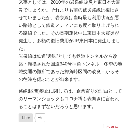
来事としては、2010年の岩泉線被災と東日本大震
災でしょうか。それよりも前の被災路線は復旧さ
せていましたが、岩泉線は当時最も利用状況が悪
い路線として鉄道メディアにも度々取り上げられ
る路線でした。その長期運休中に東日本大震災が
発生し、多額の復旧費用がJR東日本に発生しまし
た。
岩泉線は鉄道“趣味”としても鉄道トンネルから改
築・転換された国道340号押角トンネル－冬季の地
域交通の難所であった押角峠区間の改良－からそ
の往時を偲ぶことが出来ます。
路線(区間)廃止に関しては、企業寄りの理由として
のリーマンショックもコロナ禍も表向きに言われ
ることはまずないだろうと思います。
Like
+6