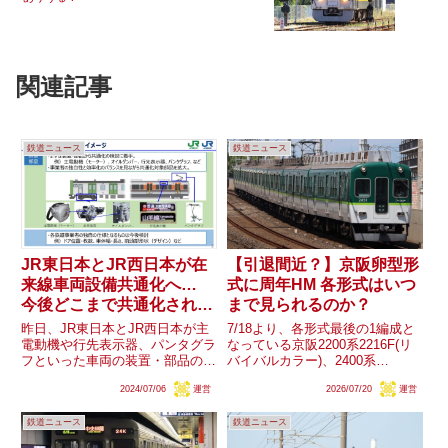
関連記事
鉄道ニュース
鉄道ニュース
JR東日本とJR西日本が在
【引退間近？】京阪卵型形
来線車両設備共通化へ…
式に周年HM 各形式はいつ
今後どこまで共通化される
まで見られるのか？
のか？
昨日、JR東日本とJR西日本が主
7/18より、各形式最後の1編成と
電動機や行先表示器、パンタグラ
なっている京阪2200系2216F(リ
フといった車両の装置・部品の共
バイバルカラー)、2400系
通化の検討を開始することを公表
2451F、2600系2631Fに各形式の
2024/07/06
運営
2026/07/20
運営
した他、将来的に車両デザインや
周年を記念したヘッドマークが掲
車体幅・長さ、ドアの位置・枚数
出されています。期間について
鉄道ニュース
鉄道ニュース
などの共通化検討や、私鉄のよう
｢7月18日〜運用終了｣とされてい
な2社以外の他の鉄道会社への...
るため...