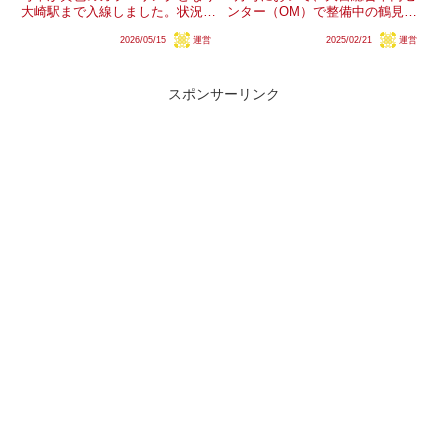
大崎駅まで入線しました。状況か
ンター（OM）で整備中の鶴見線
ら予定されている中央・総武緩行
205系1100番台のナハT15編成・
2026/05/15
運営
2025/02/21
運営
線への転用が見込まれます。
ナハT17編成は富士山麓電気鉄道
E235系は少なくとも次のダイヤ
へ譲渡される予定であることが明
改正より前に4編成の転用が予定
らかにされました。JR東日本205
されていますが、その対象編...
系の譲渡その...
スポンサーリンク