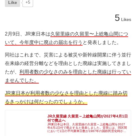
Like
+5
5
Likes
2月9日、JR東日本は
久留里線の久留里〜上総亀山間につ
いて、今年度中に廃止の届出を行う
と発表しました。
同社はこれまで、災害による被災や新幹線開業に伴う並行
在来線の経営分離などを理由とした廃線は実施してきまし
たが、
利用者数の少なさのみを理由とした廃線は行ってい
ませんでした。
JR東日本が利用者数の少なさを理由とした廃線に踏み切
るきっかけは何だったのでしょうか。
JR久留里線 久留里～上総亀山間が2027年4月1日
付で廃止へ
JR東日本は本日、久留里線の久留里～上総亀山間を2027
年4月1日付で廃止すると発表しました。背景には、同区間
において1日の平均乗車日数が1987年の国鉄民営化時から
約9割が減少し、2023年から千葉県と君津市、JR千葉支社