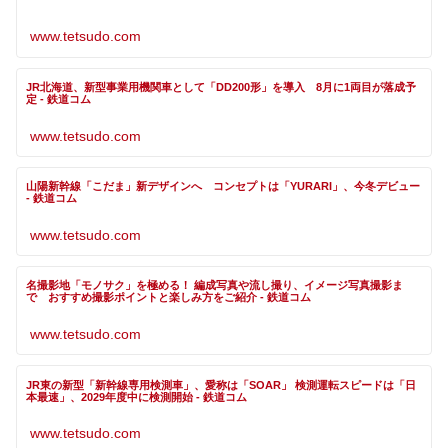
www.tetsudo.com
JR北海道、新型事業用機関車として「DD200形」を導入 8月に1両目が落成予
定 - 鉄道コム
www.tetsudo.com
山陽新幹線「こだま」新デザインへ コンセプトは「YURARI」、今冬デビュー
- 鉄道コム
www.tetsudo.com
名撮影地「モノサク」を極める！ 編成写真や流し撮り、イメージ写真撮影ま
で おすすめ撮影ポイントと楽しみ方をご紹介 - 鉄道コム
www.tetsudo.com
JR東の新型「新幹線専用検測車」、愛称は「SOAR」 検測運転スピードは「日
本最速」、2029年度中に検測開始 - 鉄道コム
www.tetsudo.com