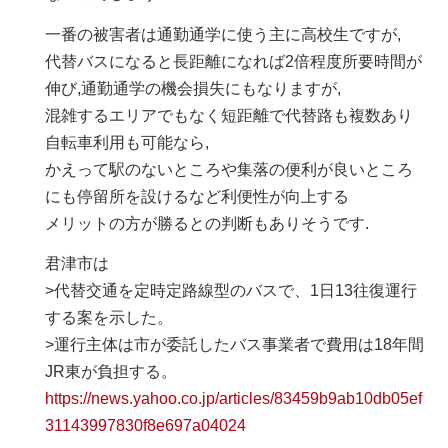
一番の被害者は通勤通学に使う主に高校生ですが,
代替バスになると長距離になれば2倍程度所要時間が
伸び,通勤通学の機会損失にもなりますが,
混雑するエリアでもなく短距離で代替路も複数あり
自転車利用も可能なら,
かえって駅のないところや集落の便利が良いところ
にも停留所を設けるなど利便性が向上する
メリットの方が勝るとの判断もありそうです.
君津市は
>代替交通を定時定路線型のバスで、1日13往復運行
する案を示した。
>運行主体は市が委託したバス事業者で費用は18年間
JR東が負担する。
https://news.yahoo.co.jp/articles/83459b9ab10db05ef
31143997830f8e697a04024