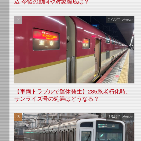
込 今後の動向や対象編成は？
17721 views
【車両トラブルで運休発生】285系老朽化時、
サンライズ号の処遇はどうなる？
13411 views