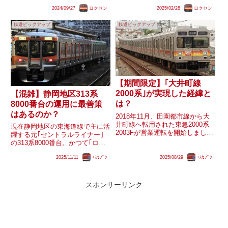
れました。その理由は小田急電鉄
として製造されてから約50年と
2024/09/27
ロクセン
2025/02/28
ロクセン
での形式が｢8000形｣であったか
なり、そろそろ置き換えが検討さ
らとされています。ここで気にな
れてもおかしく...
鉄道ピックアップ
鉄道ピックアップ
るのは他に導入予定の元東急
9000・9020系で...
【期間限定】｢大井町線
2000系｣が実現した経緯と
【混雑】静岡地区313系
は？
8000番台の運用に最善策
はあるのか？
2018年11月、田園都市線から大
井町線へ転用された東急2000系
現在静岡地区の東海道線で主に活
2003Fが営業運転を開始しまし
躍する元｢セントラルライナー｣
た。しかし翌12月には、長津田
の313系8000番台。かつて｢ロン
に入場していた元2000系2002Fが
グシート地獄｣とも揶揄された静
9020系9022Fに改番され、さらに
2025/11/11
ｴｽｾﾌﾞﾝ
2025/08/29
ｴｽｾﾌﾞﾝ
岡地区に転換クロスシート車が導
2019年2月には、すでに大井町線
入されたことで転入当初は主に
で...
｢18きっぷ｣利用者や旅行者など
から歓迎されていましたが...
スポンサーリンク