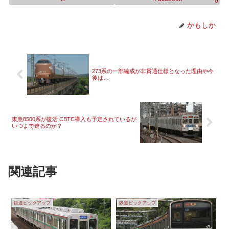
0
かもしか
273系の一部編成が非貫通仕様となった理由や今
後は…
東急8500系が復活 CBTC導入も予定されているが
いつまで走るのか？
関連記事
鉄道ピックアップ
鉄道ピックアップ