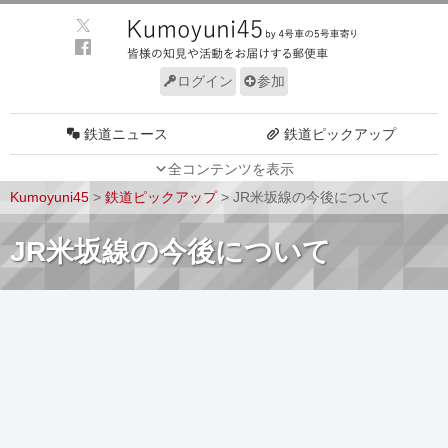
ログイン
参加
鉄道ニュース
鉄道ピックアップ
全コンテンツを表示
車両動向
施設動向
Kumoyuni45
>
鉄道ピックアップ
>
JR米坂線の今後について
車両技術
路線探訪
JR米坂線の今後について
ルール
サイトについて