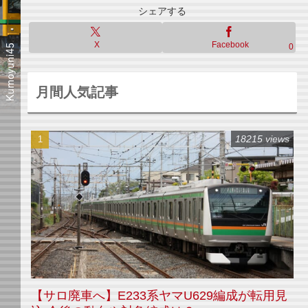
シェアする
X
Facebook
0
月間人気記事
18215 views
【サロ廃車へ】E233系ヤマU629編成が転用見