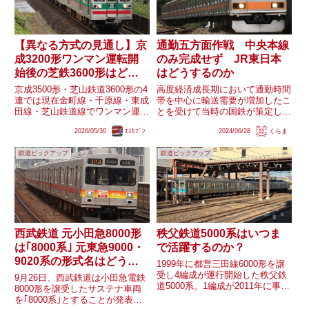
【異なる方式の見通し】京
通勤五方面作戦 中央本線
成3200形ワンマン運転開
のみ完成せず JR東日本
始後の芝鉄3600形はどう
はどうするのか
なる？
京成3500形・芝山鉄道3600形の4
高度経済成長期において通勤時間
連では現在金町線・千原線・東成
帯を中心に輸送需要が増加したこ
田線・芝山鉄道線でワンマン運転
とを受けて当時の国鉄が策定した
を行っています。将来的には
「通勤五方面作戦」。通勤五方面
2026/05/30
ｴｽｾﾌﾞﾝ
2024/06/28
くらま
3200形のワンマン対応車が導入
作戦は東海道本線、中央本線、総
される見通し(既存車も準備工事
武本線、東北本線、常磐線を対象
鉄道ピックアップ
鉄道ピックアップ
済)ですが、同形式は側面カメラ
として貨物線の旅客化や複々線化
を用いたワンマン運転にな...
などにより輸送力の増強を図る
も...
西武鉄道 元小田急8000形
秩父鉄道5000系はいつま
は｢8000系｣ 元東急9000・
で活躍するのか？
9020系の形式名はどうな
1999年に都営三田線6000形を譲
る？
受し4編成が運行開始した秩父鉄
9月26日、西武鉄道は小田急電鉄
道5000系。1編成が2011年に事故
8000形を譲受したサステナ車両
で被災したものの、残りの3編成
を｢8000系｣とすることが発表さ
は今でも現役です。都営6000形