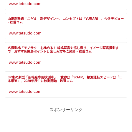
www.tetsudo.com
山陽新幹線「こだま」新デザインへ コンセプトは「YURARI」、今冬デビュー
- 鉄道コム
www.tetsudo.com
名撮影地「モノサク」を極める！ 編成写真や流し撮り、イメージ写真撮影ま
で おすすめ撮影ポイントと楽しみ方をご紹介 - 鉄道コム
www.tetsudo.com
JR東の新型「新幹線専用検測車」、愛称は「SOAR」 検測運転スピードは「日
本最速」、2029年度中に検測開始 - 鉄道コム
www.tetsudo.com
スポンサーリンク