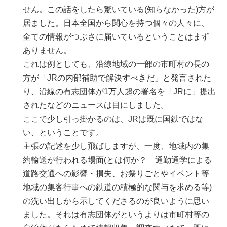
せん。この話をしたら驚いている(知らなかった)方が
居ました。日本全国から関心を持つ個々の人々に、
全ての情報がつぶさに届いているということはまず
ありません。
これは例としても、沿線地域の一部の市町村の長の
方が「JRの内部補助で解決すべきだ」と発言された
り、沿線の有志団体が1万人超の署名を「JRに」提出
されたなどのニュースは目にしました。
ここで少し引っ掛かるのは、JRは既に国鉄ではな
い、ということです。
主張の記述を少し飛ばしますが、一度、地域内の集
約輸送が行われる場面(とは何か？ 通勤通学による
道路交通への影響・損失、お祭りごとやイベント等
地域の集客行事への鉄道の積極的な関与を求める等)
の洗い出しから示してくださるのが良いように思い
ました。それは有志団体がというよりは市町村等の