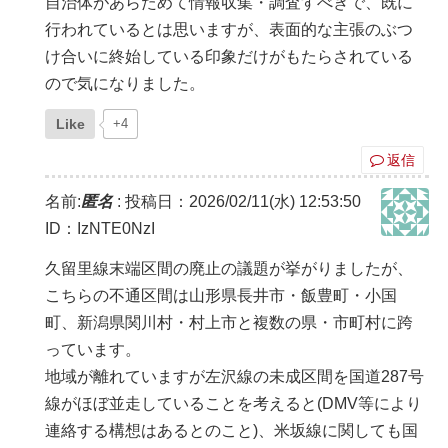
自治体があらためて情報収集・調査すべきで、既に
行われているとは思いますが、表面的な主張のぶつ
け合いに終始している印象だけがもたらされている
ので気になりました。
Like
+4
返信
名前:
匿名
:
投稿日：2026/02/11(水) 12:53:50
ID：IzNTE0NzI
久留里線末端区間の廃止の議題が挙がりましたが、
こちらの不通区間は山形県長井市・飯豊町・小国
町、新潟県関川村・村上市と複数の県・市町村に跨
っています。
地域が離れていますが左沢線の未成区間を国道287号
線がほぼ並走していることを考えると(DMV等により
連絡する構想はあるとのこと)、米坂線に関しても国