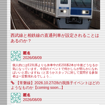
西武線と相鉄線の直通列車が設定されることは
あるのか？
匿名
2026/08/09
個人的にはE231系よりも休車中のE233系2本が今後どうなるか
気になっています。今回のイベントで何かしらが明らかになれ
ばいいと思いますね（と言うかスタッフに対して質問する参加
者は一定数現れるでしょう...
【常磐線】2026.10.27/28の我孫子イベントはどの
ようなものか【coming soon...】
匿名
2026/08/09