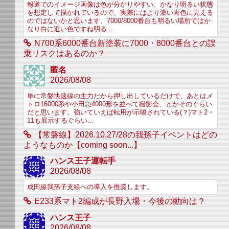
報道でのイメージ画像は色が分かりやすい、かなり明るい状態
を想定して描かれているので、実際にはより濃い青色に見える
のではないかと思います。7000/8000番台も明るい場所ではか
なり白に近い色ですね明る...
N700系6000番台新塗装に7000・8000番台との誤
乗リスクはあるのか？
匿名
2026/08/08
単に常磐快速線の主力だから押し出しているだけで、あとはメ
トロ16000系や小田急4000形を並べて撮影会、とかそのぐらい
だと思います。強いていえば転用が示唆されている(？)マト2・
11も展示するぐらい...
【常磐線】2026.10.27/28の我孫子イベントはどの
ようなものか【coming soon...】
ハンス王子運転手
2026/08/08
成田線我孫子支線への導入を推奨します。
E233系マト2編成が長野入場・今後の動向は？
ハンス王子
2026/08/08