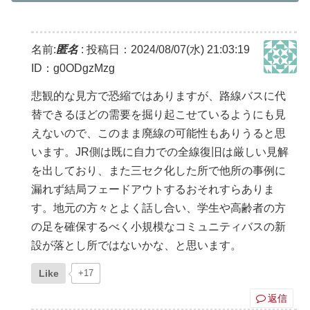
名前:
匿名
:
投稿日：2024/08/07(水) 21:03:19
ID：g0ODgzMzg
悲観的な見方で恐縮ではありますが、路線バスに代
替できるほどの需要を掘り起こせているようにも見
えないので、このまま廃線の可能性もありうると思
います。JR側は既に自力での全線復旧は厳しい見解
を出しており、また三セク化した所で他所の事例に
漏れず結局フェードアウトするおそれすらありま
す。地元の方々とよく話し合い、学生や高齢者の方
の足を確保するべく小規模なコミュニティバスの新
設が落とし所ではないかな、と思います。
Like
+17
返信