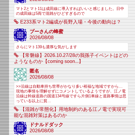
マト2とマト11は成田線に導入すればいいと感じました。日中
の成田線は5両で混雑がひどすぎるので
E233系マト2編成が長野入場・今後の動向は？
プーさんの蜂蜜
2026/08/08
さらにマト139も濃厚な気がします
【常磐線】2026.10.27/28の我孫子イベントはどの
ようなものか【coming soon...】
匿名
2026/08/08
>>沿線は自動車持ち世帯がかなり多い裕福な地域ですから…
現地の事情を理解せずにコメントしているようですが、江ノ電
沿線は幹線道路の国道134号線ですら片側1車線と道路事情は思
っている以上に貧...
【混雑が常態化】用地制約のある江ノ電で実現可
能な混雑対策はあるのか
ドナルドダック
2026/08/08