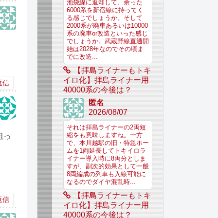
池袋線に返却して、余った
6000系を新宿線に持ってく
る感じでしょうか。そして
2000系が廃車あるいは10000
系の廃車or改造といった感じ
でしょうか。武蔵野線直通開
始は2028年なのでその頃ま
でに改造...
【拝島ライナーもトキ
イロ化】拝島ライナー用
返信
40000系の今後は？
匿名
2026/08/07
それは拝島ライナーの2両短
縮をも意味しますね。一方
狙っ
で、本川越駅の旧・特急ホー
ムを1両延長してトキイロラ
イナー導入時に8両分としま
すが、副次的効果として一般
8両編成の列車も入線可能に
なるのでダイヤ混乱時...
【拝島ライナーもトキ
返信
イロ化】拝島ライナー用
40000系の今後は？