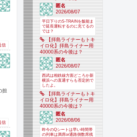
匿名
2026/08/07
平日下りのS-TRAINを飯能ま
で延長運転するのに充てるの
では？
【拝島ライナーもトキ
返信
イロ化】拝島ライナー用
40000系の今後は？
匿名
2026/08/07
西武は相鉄線方面どころか新
横浜への直通すらも否定的で
したよ。
の担
【拝島ライナーもトキ
イロ化】拝島ライナー用
40000系の今後は？
匿名
2026/08/06
返信
昨今のQシートは早い時間帯
の列車は満席or通路側数席残