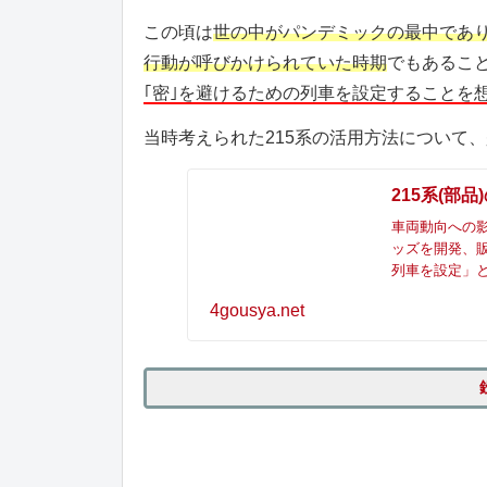
この頃は
世の中がパンデミックの最中であ
行動が呼びかけられていた時期
でもあるこ
｢密｣を避けるための列車を設定することを
当時考えられた215系の活用方法について
215系(部
車両動向への影
ッズを開発、販
列車を設定」
4gousya.net