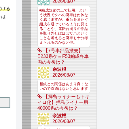
2026/08/07
避ける
#編成短縮の上で転用、とい
う状況でクハの廃車は勿体な
者は
く感じますが、番台をまたぐ
組成を避けているように見え
ることや、運転台周りの部品
を取り外せばほぼサハという
ことを考えると廃車も十分考
えられるのかなと他...
【7号車部品撤去】
E233系ケヨF53編成各車
両の今後は？
余波根
2026/08/07
相鉄との関係はあまり良くな
いので直通はないと思います
【拝島ライナーもトキ
イロ化】拝島ライナー用
40000系の今後は？
余波根
2026/08/07