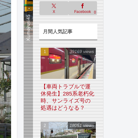
X
Facebook
0
月間人気記事
39169 views
【車両トラブルで運
休発生】285系老朽化
時、サンライズ号の
処遇はどうなる？
18051 views