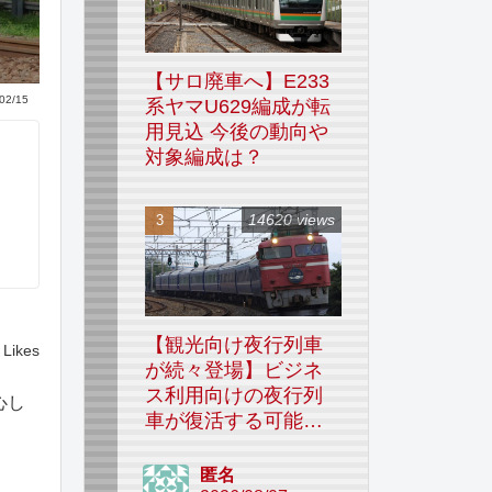
【サロ廃車へ】E233
02/15
系ヤマU629編成が転
用見込 今後の動向や
対象編成は？
14620 views
【観光向け夜行列車
Likes
が続々登場】ビジネ
ス利用向けの夜行列
心し
車が復活する可能性
はあるのか
匿名