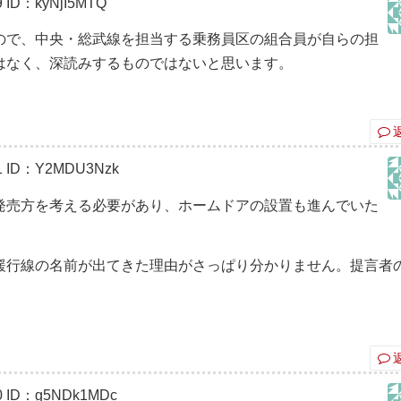
9
ID：kyNjI5MTQ
ので、中央・総武線を担当する乗務員区の組合員が自らの担
はなく、深読みするものではないと思います。
1
ID：Y2MDU3Nzk
発売方を考える必要があり、ホームドアの設置も進んでいた
。
緩行線の名前が出てきた理由がさっぱり分かりません。提言者
0
ID：g5NDk1MDc