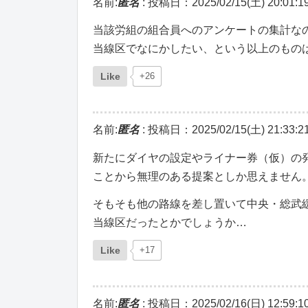
名前:
匿名
:
投稿日：2025/02/15(土) 20:01:1
当該労組の組合員へのアンケートの集計な
当線区でなにかしたい、という以上のもの
Like
+26
名前:
匿名
:
投稿日：2025/02/15(土) 21:33:2
新たにダイヤの設定やライナー券（仮）の
ことから無理のある提案としか思えません
そもそも他の路線を差し置いて中央・総武
当線区だったとかでしょうか…
Like
+17
名前:
匿名
:
投稿日：2025/02/16(日) 12:59:1