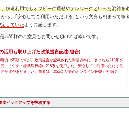
り、鉄道利用でもオフピーク通勤やテレワークといった混雑を
とから、｢安心してご利用いただける｣という文言も相まって筆
想定していた
ように感じます。
、是非皆様のご意見もお聞かせ頂ければ幸いです。
品)の活用も取り上げた政策提言記述(組合)
響力は不明ですが、政策提言が記載された労組資料に「さよなら215系グ
売」「中央・総武緩行線に215系を使用した、安心してご利用いただける
との記述がありました。前者は「車両部品等のオンライン販売」を挙げ
鉄道ピックアップを投稿する