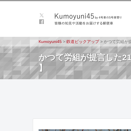
Kumoyuni45
>
鉄道ピックアップ
>
かつて労組が提
かつて労組が提言した21
】