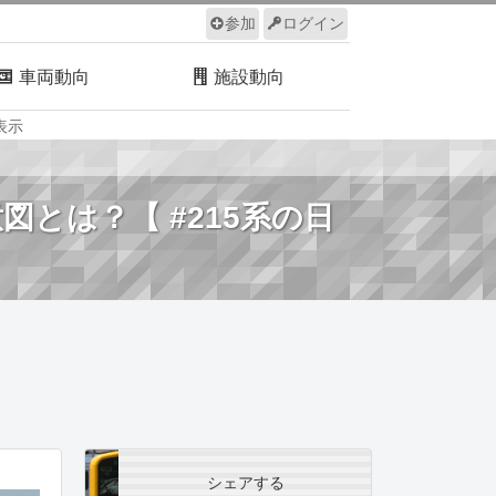
参加
ログイン
車両動向
施設動向
表示
ルール
サイトについて
】
とは？【 #215系の日
シェアする