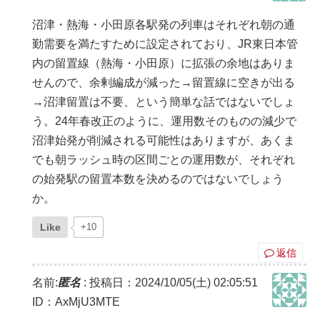
沼津・熱海・小田原各駅発の列車はそれぞれ朝の通
勤需要を満たすために設定されており、JR東日本管
内の留置線（熱海・小田原）に拡張の余地はありま
せんので、余剰編成が減った→留置線に空きが出る
→沼津留置は不要、という簡単な話ではないでしょ
う。24年春改正のように、運用数そのものの減少で
沼津始発が削減される可能性はありますが、あくま
でも朝ラッシュ時の区間ごとの運用数が、それぞれ
の始発駅の留置本数を決めるのではないでしょう
か。
Like
+10
返信
名前:
匿名
:
投稿日：2024/10/05(土) 02:05:51
ID：AxMjU3MTE