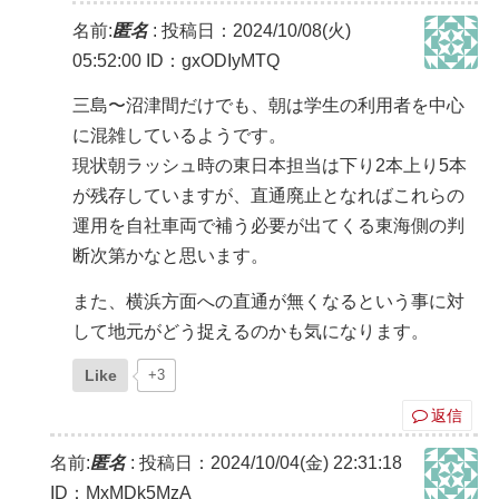
名前:
匿名
:
投稿日：2024/10/08(火)
05:52:00
ID：gxODIyMTQ
三島〜沼津間だけでも、朝は学生の利用者を中心
に混雑しているようです。
現状朝ラッシュ時の東日本担当は下り2本上り5本
が残存していますが、直通廃止となればこれらの
運用を自社車両で補う必要が出てくる東海側の判
断次第かなと思います。
また、横浜方面への直通が無くなるという事に対
して地元がどう捉えるのかも気になります。
Like
+3
返信
名前:
匿名
:
投稿日：2024/10/04(金) 22:31:18
ID：MxMDk5MzA