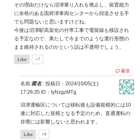
その理由だけなら沼津乗り入れを廃止し、留置能力
に余裕のある国府津車両センターから回送させる手
でも問題ないと思いますけどね。
今後は沼津駅高架化の付帯工事で電留線も移設され
る予定なので、果たして今までのような運行形態の
まま維持されるのかという話は不透明でしょう。
Like
+7
返信
名前:
匿名
:
投稿日：2024/10/05(土)
17:26:35
ID：IyNzgzMTg
沼津運輸区については移転後も設備規模的には10
連に対応した規模となる予定のため、直通運転の
存廃には影響しないと思われます。
Like
+9