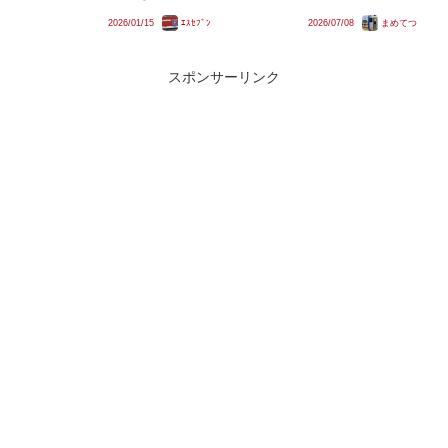
製造について検討」という内容が
りつつあります。一方で、現在運
2026/01/15
ｴｽｾﾌﾞﾝ
2026/07/08
まめてつ
盛り込まれました。一方でその引
行・計画されている夜行列車の多
退時期については明らかとなって
くは夜行列車そのものを楽しむ観
いません。しなの鉄道115系自体
光・旅行需要を主なターゲットと
の引退時期は2028年とされ...
しており、かつての「あけぼの」
スポンサーリンク
や...