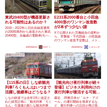
東武20400型が機器更新さ
E233系2000番台と小田急
れる可能性はあるのか？
4000形のワンマン改造数
が2本ずつ少ない謎
2018～2022年に日比谷線直通用
の20000系列から改造された東武
Xで公開された労働組合の資料か
20400型。全編成の電動車(モハ)
ら、常磐線・千代田線・小田急線
の種車である20050・20070型由
のワンマン改造予定数は、メトロ
来の東洋GTO-VVVFは機器更新
16000系が全37本なのに対し、
されないまま改造・転用されまし
2025/04/14
ｴｽｾﾌﾞﾝ
2024/04/14
トタコンガ
JRE233系は17本、小田急4000形
た。東洋電機製造のGTO-VVV...
は14本で、E233系と4000形は全
鉄道ピックアップ
鉄道ピックアップ
本数より2本ずつ少ない数です。
補足ポス...
【115系の日】しな鉄観光
【観光向け夜行列車が続々
列車｢ろくもん｣はいつまで
登場】ビジネス利用向けの
活躍し後継車はどうなる？
夜行列車が復活する可能性
はあるのか
しなの鉄道では去年3月に改定さ
最近、JR東日本が「ルナ・アズ
れた経営計画に「観光列車「ろく
ール」の運行開始を発表するな
もん」引退後の新たな観光列車の
ど、夜行列車への注目が再び高ま