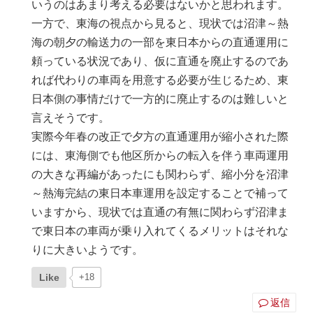
いうのはあまり考える必要はないかと思われます。
一方で、東海の視点から見ると、現状では沼津～熱
海の朝夕の輸送力の一部を東日本からの直通運用に
頼っている状況であり、仮に直通を廃止するのであ
れば代わりの車両を用意する必要が生じるため、東
日本側の事情だけで一方的に廃止するのは難しいと
言えそうです。
実際今年春の改正で夕方の直通運用が縮小された際
には、東海側でも他区所からの転入を伴う車両運用
の大きな再編があったにも関わらず、縮小分を沼津
～熱海完結の東日本車運用を設定することで補って
いますから、現状では直通の有無に関わらず沼津ま
で東日本の車両が乗り入れてくるメリットはそれな
りに大きいようです。
Like
+18
返信