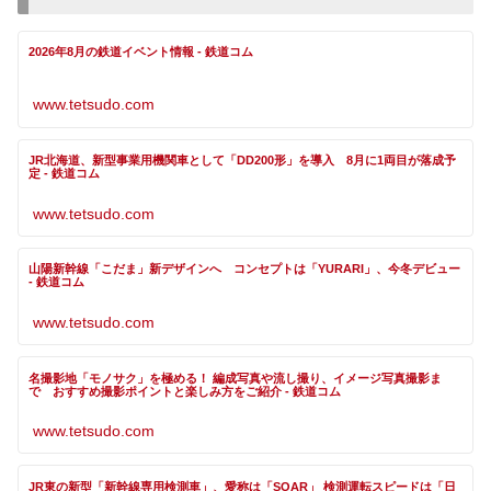
2026年8月の鉄道イベント情報 - 鉄道コム
www.tetsudo.com
JR北海道、新型事業用機関車として「DD200形」を導入 8月に1両目が落成予
定 - 鉄道コム
www.tetsudo.com
山陽新幹線「こだま」新デザインへ コンセプトは「YURARI」、今冬デビュー
- 鉄道コム
www.tetsudo.com
名撮影地「モノサク」を極める！ 編成写真や流し撮り、イメージ写真撮影ま
で おすすめ撮影ポイントと楽しみ方をご紹介 - 鉄道コム
www.tetsudo.com
JR東の新型「新幹線専用検測車」、愛称は「SOAR」 検測運転スピードは「日