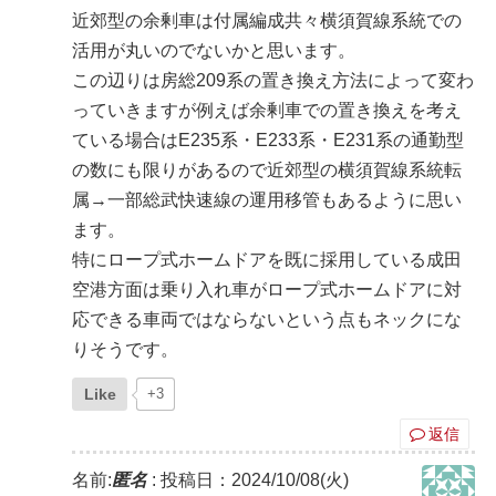
近郊型の余剰車は付属編成共々横須賀線系統での
活用が丸いのでないかと思います。
この辺りは房総209系の置き換え方法によって変わ
っていきますが例えば余剰車での置き換えを考え
ている場合はE235系・E233系・E231系の通勤型
の数にも限りがあるので近郊型の横須賀線系統転
属→一部総武快速線の運用移管もあるように思い
ます。
特にロープ式ホームドアを既に採用している成田
空港方面は乗り入れ車がロープ式ホームドアに対
応できる車両ではならないという点もネックにな
りそうです。
Like
+3
返信
名前:
匿名
:
投稿日：2024/10/08(火)