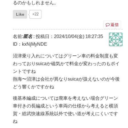
るのかもしれません。
Like
+22
返信
名前:
匿名
:
投稿日：2024/10/04(金) 18:27:35
ID：kxNjMyNDE
沼津乗り入れについてはグリーン車の料金制度も変
わっておりsuicaか磁気かで料金が変わったのもポイ
ントですね
熱海〜沼津は会社が異なりsuicaが扱えないのが今後
どう響くかですかね
後基本編成については廃車を考えない場合グリーン
車付きの長編成という車両の仕様から考えると横須
賀・総武快速線系統以外で使い道が考えにくいです
ね