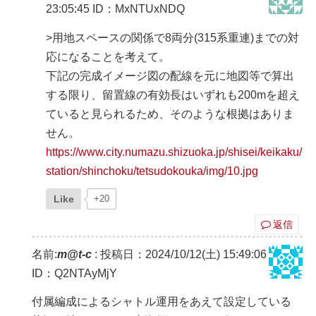
23:05:45
ID：MxNTUxNDQ
>用地スペースの関係で8両分(315系重連)までの対
応になることを考えて。
下記の完成イメージ図の配線を元に地図等で算出
する限り、留置線の有効長はいずれも200mを超え
ていると見られるため、そのような根拠はありま
せん。
https://www.city.numazu.shizuoka.jp/shisei/keikaku/
station/shinchoku/tetsudokouka/img/10.jpg
Like
+20
返信
名前:
m@t-c
:
投稿日：2024/10/12(土) 15:49:06
ID：Q2NTAyMjY
付属編成によるシャトル運用をあえて設定している