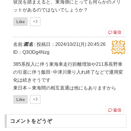
状況を踏まえると、東海側にとっても何らかのメリ
ットがあるのではないでしょうか？
Like
+3
返信
名前:
匿名
:
投稿日：2024/10/21(月) 20:45:26
ID：Q3ODg4Nzg
385系投入に伴う東海車走行距離増加や211系長野車
の引退に伴う飯田･中津川乗り入れ終了などで運用変
化は続きそうです
東日本～東海間の相互直通は他にもありますから
Like
+3
返信
コメントをどうぞ