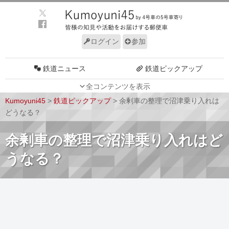
ログイン
参加
鉄道ニュース
鉄道ピックアップ
全コンテンツを表示
車両動向
施設動向
Kumoyuni45
>
鉄道ピックアップ
>
余剰車の整理で沼津乗り入れは
車両技術
路線探訪
どうなる？
ルール
サイトについて
余剰車の整理で沼津乗り入れはど
うなる？