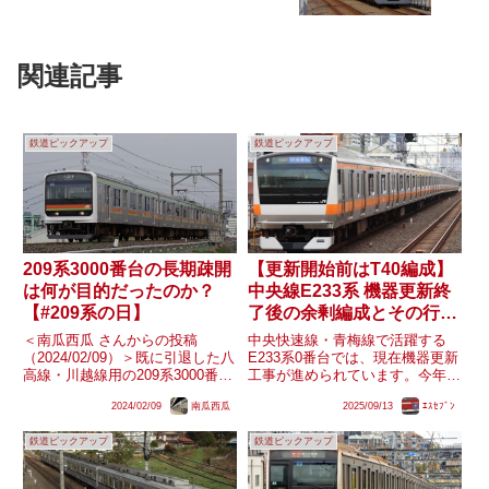
関連記事
鉄道ピックアップ
鉄道ピックアップ
209系3000番台の長期疎開
【更新開始前はT40編成】
は何が目的だったのか？
中央線E233系 機器更新終
【#209系の日】
了後の余剰編成とその行方
は？
＜南瓜西瓜 さんからの投稿
中央快速線・青梅線で活躍する
（2024/02/09）＞既に引退した八
E233系0番台では、現在機器更新
高線・川越線用の209系3000番台
工事が進められています。今年3
ですが、2018年12月から2020年4
月までにグリーン車の組み込みも
2024/02/09
南瓜西瓜
2025/09/13
ｴｽｾﾌﾞﾝ
月の間、最大3編成が一休車とし
行われていましたが、製造された
て疎開され続けていました。結局
グリーン車の数は対応工事を実施
鉄道ピックアップ
鉄道ピックアップ
3編成全てが廃車解体されてしま
した編成数より1編成分少ない状
ったもの...
況です。そのため、グリーン車...