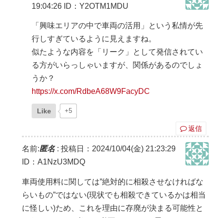
19:04:26
ID：Y2OTM1MDU
「興味エリアの中で車両の活用」という私情が先
行しすぎているように見えますね。
似たような内容を「リーク」として発信されてい
る方がいらっしゃいますが、関係があるのでしょ
うか？
https://x.com/RdbeA68W9FacyDC
Like
+5
返信
名前:
匿名
:
投稿日：2024/10/04(金) 21:23:29
ID：A1NzU3MDQ
車両使用料に関しては”絶対的に相殺させなければな
らいもの”ではない(現状でも相殺できているかは相当
に怪しい)ため、これを理由に存廃が決まる可能性と