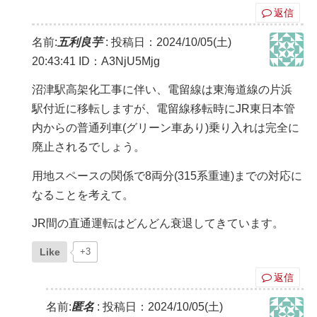
返信
名前:
五利良芋
:
投稿日：2024/10/05(土)
20:43:41
ID：A3NjU5Mjg
沼津駅高架化工事に伴い、電留線は東海道線の片浜
駅付近に移転しますが、電留線移転時にJR東日本管
内からの普通列車(グリーン車あり)乗り入れは完全に
廃止されるでしょう。
用地スペースの関係で8両分(315系重連)までの対応に
なることを考えて。
JR間の直通運転はどんどん衰退してきています。
Like
+3
返信
名前:
匿名
:
投稿日：2024/10/05(土)