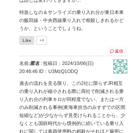
ば話しは変わってきますが…
特急しなの＆サンライズの乗り入れ分が東日本車
の飯田線・中央西線乗り入れで相殺しきれるかど
うか、ということでしょうね。
Like
+4
返信
名前:
匿名
:
投稿日：2024/10/06(日)
20:46:46
ID：U3MzQ1ODQ
過去の流れを見る限り、この2社に限らずJR相互
の乗り入れが縮小される際に両社で削減される乗
り入れ分の列車キロが同程度でない、または一方
のみ削減される事例(東海車担当のみすずでの区間
短縮など)が少なからず見受けられることから、少
なくとも国鉄時代から慣例的に続いている乗り入
れに関しては車両使用料の相殺がそれほど厳密に