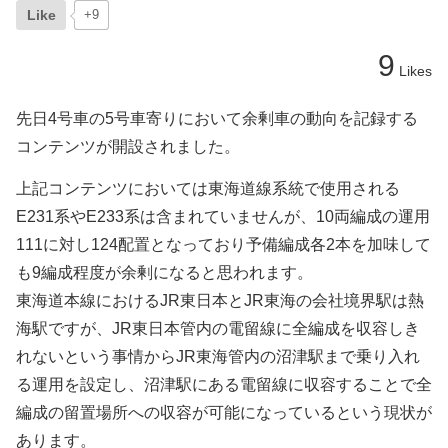
Like
+9
9
Likes
先日4号車の5号車寄りにおいて余剰車の動向を記録する
コンテンツが開設されました。
上記コンテンツにおいては東海道線系統で使用される
E231系やE233系は含まれていませんが、10両編成の運用
111に対し124配置となっており予備編成各2本を加味して
も9編成程度が余剰になると思われます。
東海道本線におけるJR東日本とJR東海の会社境界駅は熱
海駅ですが、JR東日本管内の電留線に全編成を収容しき
れないという事情からJR東海管内の沼津駅まで乗り入れ
る運用を設定し、沼津駅にある電留線に収容することで全
編成の留置場所への収容が可能になっているという現状が
あります。