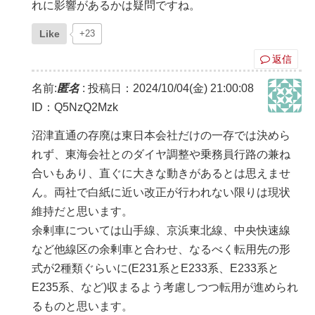
れに影響があるかは疑問ですね。
Like
+23
返信
名前:
匿名
:
投稿日：2024/10/04(金) 21:00:08
ID：Q5NzQ2Mzk
沼津直通の存廃は東日本会社だけの一存では決めら
れず、東海会社とのダイヤ調整や乗務員行路の兼ね
合いもあり、直ぐに大きな動きがあるとは思えませ
ん。両社で白紙に近い改正が行われない限りは現状
維持だと思います。
余剰車については山手線、京浜東北線、中央快速線
など他線区の余剰車と合わせ、なるべく転用先の形
式が2種類ぐらいに(E231系とE233系、E233系と
E235系、など)収まるよう考慮しつつ転用が進められ
るものと思います。