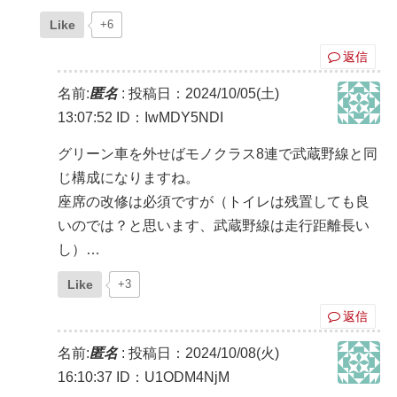
Like
+6
返信
名前:
匿名
:
投稿日：2024/10/05(土)
13:07:52
ID：IwMDY5NDI
グリーン車を外せばモノクラス8連で武蔵野線と同
じ構成になりますね。
座席の改修は必須ですが（トイレは残置しても良
いのでは？と思います、武蔵野線は走行距離長い
し）…
Like
+3
返信
名前:
匿名
:
投稿日：2024/10/08(火)
16:10:37
ID：U1ODM4NjM