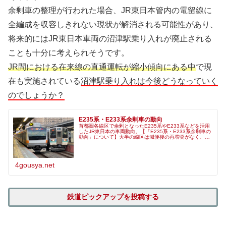
余剰車の整理が行われた場合、JR東日本管内の電留線に
全編成を収容しきれない現状が解消される可能性があり、
将来的にはJR東日本車両の沼津駅乗り入れが廃止される
ことも十分に考えられそうです。
JR間における在来線の直通運転が縮小傾向にある中
で現
在も実施されている
沼津駅乗り入れは今後どうなっていく
のでしょうか？
E235系・E233系余剰車の動向
首都圏各線区で余剰となったE235系やE233系などを活用
したJR東日本の車両動向。【「E235系・E233系余剰車の
動向」について】大半の線区は減便後の再増発がなく、余
剰車両数は恒久的なものとして確定し
4gousya.net
鉄道ピックアップを投稿する