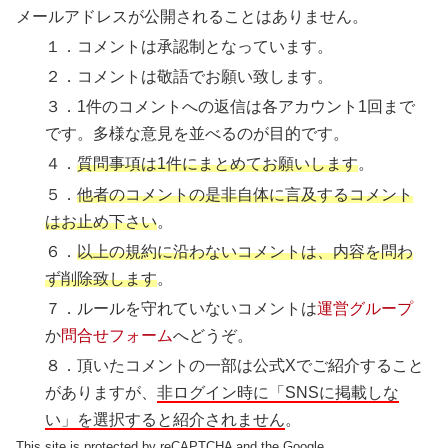
メールアドレスが公開されることはありません。
１．コメントは承認制となっています。
２．コメントは敬語でお願い致します。
３．1件のコメントへの返信は各アカウント1回まで
です。多様な意見を並べるのが目的です。
４．
質問事項は1件にまとめてお願いします
。
５．
他者のコメントの是非自体に言及するコメント
はお止め下さい
。
６．
以上の規約に沿わないコメントは、内容を問わ
ず削除致します
。
７．ルールを守れていないコメントは
運営グループ
か
問合せフォーム
へどうぞ。
８．頂いたコメントの一部は公式Xでご紹介すること
がありますが、
非ログイン時に「SNSに掲載しな
い」を選択すると紹介されません
。
This site is protected by reCAPTCHA and the Google