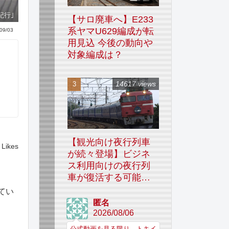
紀行｣
【サロ廃車へ】E233
系ヤマU629編成が転
09/03
用見込 今後の動向や
対象編成は？
14617 views
【観光向け夜行列車
Likes
が続々登場】ビジネ
ス利用向けの夜行列
車が復活する可能性
はあるのか
てい
匿名
2026/08/06
公式動画を見る限り、トキイ