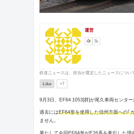
運営
鉄道ニュースは、担当が選定したニュースについ
Like
+7
9月3日、EF64 1053[群]が尾久車両セン
過去には
EF64形を使用した信州方面への｢
ません。
果たして
今回EF64形がE26系を牽引した