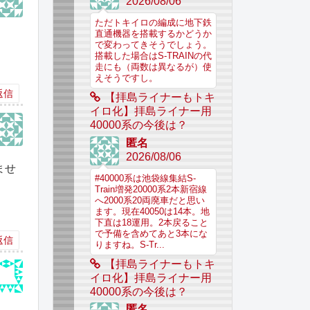
2026/08/06
ただトキイロの編成に地下鉄
直通機器を搭載するかどうか
で変わってきそうでしょう。
搭載した場合はS-TRAINの代
走にも（両数は異なるが）使
えそうですし。
返信
【拝島ライナーもトキ
イロ化】拝島ライナー用
40000系の今後は？
匿名
2026/08/06
ませ
#40000系は池袋線集結S-
Train増発20000系2本新宿線
へ2000系20両廃車だと思い
ます。現在40050は14本。地
下直は18運用。2本戻ること
で予備を含めてあと3本にな
返信
りますね。S-Tr...
【拝島ライナーもトキ
イロ化】拝島ライナー用
40000系の今後は？
匿名