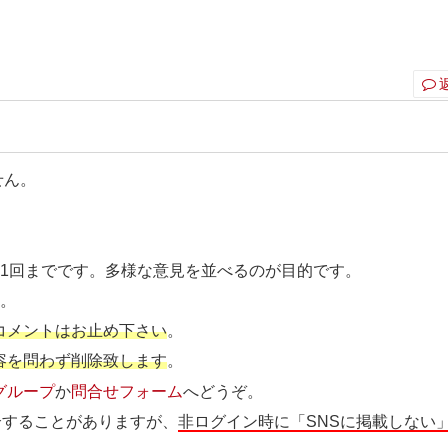
。
せん。
ト1回までです。多様な意見を並べるのが目的です。
す
。
コメントはお止め下さい
。
容を問わず削除致します
。
グループ
か
問合せフォーム
へどうぞ。
介することがありますが、
非ログイン時に「SNSに掲載しない