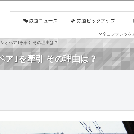
鉄道ニュース
鉄道ピックアップ
全コンテンツを
車両技術
路線探訪
｢カシオペア｣を牽引 その理由は？
オペア｣を牽引 その理由は？