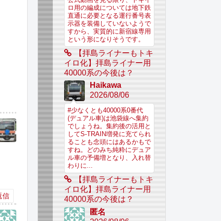
ロ用の編成については地下鉄
直通に必要となる運行番号表
示器を装備していないようで
すから、実質的に新宿線専用
という形になりそうです。
【拝島ライナーもトキ
イロ化】拝島ライナー用
40000系の今後は？
Haikawa
2026/08/06
#少なくとも40000系0番代
(デュアル車)は池袋線へ集約
でしょうね。集約後の活用と
してS-TRAIN増発に充てられ
ることも念頭にはあるかもで
すね。どのみち純粋にデュア
ル車の予備増となり、入れ替
わりに...
【拝島ライナーもトキ
イロ化】拝島ライナー用
返信
40000系の今後は？
匿名