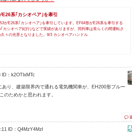
53がE26系｢カシオペア｣を牽引
1053がE26系｢カシオペア｣を牽引しています。EF64形がE26系を牽引する
の｢カシオペア紀行｣などで実績がありますが、同列車は長らくの間運転さ
久々の光景となりました。9/3 カシオペアハンドル
8
ID：k2OTIxMTc
あり、建築限界内で通れる電気機関車が、EH200形ブルー
でこのためかと思われます。
:11
ID：Q4MzY4MzI