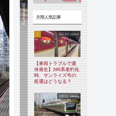
X
Facebook
0
月間人気記事
39154 views
【車両トラブルで運
休発生】285系老朽化
時、サンライズ号の
処遇はどうなる？
18011 views