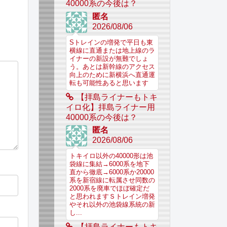
40000系の今後は？
匿名
2026/08/06
Sトレインの増発で平日も東
横線に直通または地上線のラ
イナーの新設が無難でしょ
う。あとは新幹線のアクセス
向上のために新横浜へ直通運
転も可能性あると思います
【拝島ライナーもトキ
イロ化】拝島ライナー用
40000系の今後は？
匿名
2026/08/06
トキイロ以外の40000形は池
袋線に集結→6000系を地下
直から徹底→6000系か20000
系を新宿線に転属させ同数の
2000系を廃車でほぼ確定だ
と思われますＳトレイン増発
やそれ以外の池袋線系統の新
し...
【拝島ライナーもトキ