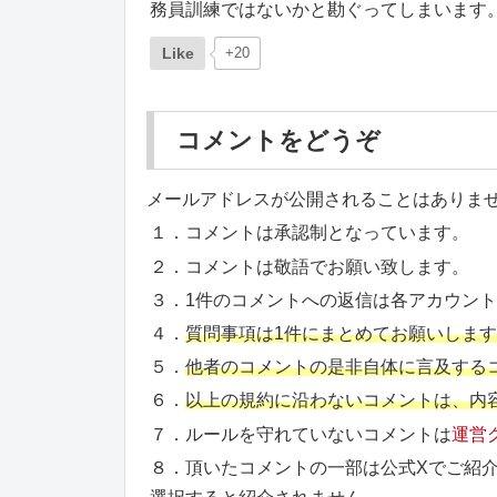
務員訓練ではないかと勘ぐってしまいます
Like
+20
コメントをどうぞ
メールアドレスが公開されることはありま
１．コメントは承認制となっています。
２．コメントは敬語でお願い致します。
３．1件のコメントへの返信は各アカウン
４．
質問事項は1件にまとめてお願いしま
５．
他者のコメントの是非自体に言及する
６．
以上の規約に沿わないコメントは、内
７．ルールを守れていないコメントは
運営
８．頂いたコメントの一部は公式Xでご紹