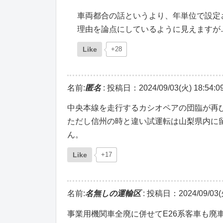
車両都合の話というより、年単位で設定
理由を論点にしているように見えますが
Like
+28
名前:
匿名
:
投稿日：2024/09/03(火) 18:54:0
中央本線を走行するカシオペアの団臨が再
ただし信州の時と違い試運転は山梨県内に
ん。
Like
+17
名前:
名無しの運輸区
:
投稿日：2024/09/03(火
事業用機関車全廃に併せてE26系客車も廃