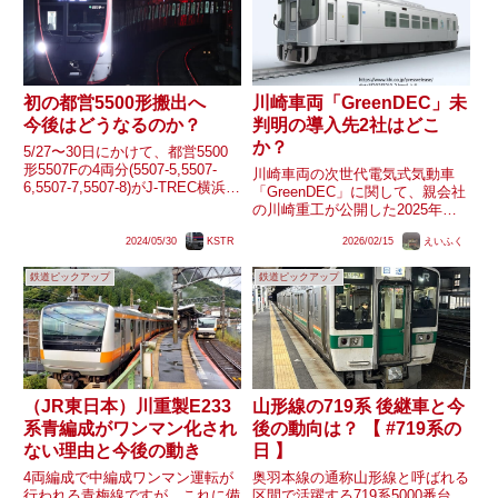
初の都営5500形搬出へ
川崎車両「GreenDEC」未
今後はどうなるのか？
判明の導入先2社はどこ
か？
5/27〜30日にかけて、都営5500
形5507Fの4両分(5507-5,5507-
川崎車両の次世代電気式気動車
6,5507-7,5507-8)がJ-TREC横浜か
「GreenDEC」に関して、親会社
ら搬出されている事が確認されて
の川崎重工が公開した2025年度
います。又、東京都公文書情報公
第3四半期決算説明資料におい
開システムでは、5507F5〜8号車
2024/05/30
KSTR
2026/02/15
えいふく
て、『天竜浜名湖鉄道や甘木鉄道
の廃車が...
など既に5社が導入を決定』した
鉄道ピックアップ
鉄道ピックアップ
ことを明らかにしました。ここで
社名が挙げられていない3社...
（JR東日本）川重製E233
山形線の719系 後継車と今
系青編成がワンマン化され
後の動向は？ 【 #719系の
ない理由と今後の動き
日 】
4両編成で中編成ワンマン運転が
奥羽本線の通称山形線と呼ばれる
行われる青梅線ですが、これに備
区間で活躍する719系5000番台。